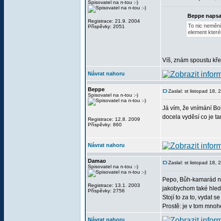
Spisovatel na n-tou :-)
Beppe napsa
Registrace: 21.9. 2004
To nic nemění
Příspěvky: 2051
element které
Víš, znám spoustu křes
Návrat nahoru
Beppe
Zaslal: st listopad 18,
Spisovatel na n-tou :-)
Já vím, že vnímání Bo
docela vyděsí co je tam
Registrace: 12.8. 2009
Příspěvky: 860
Návrat nahoru
Damao
Zaslal: st listopad 18,
Spisovatel na n-tou :-)
Pepo, Bůh-kamarád nen
Registrace: 13.1. 2003
jakobychom také hleda
Příspěvky: 2756
Stojí to za to, vydat s
Prostě: je v tom mnoh
Návrat nahoru