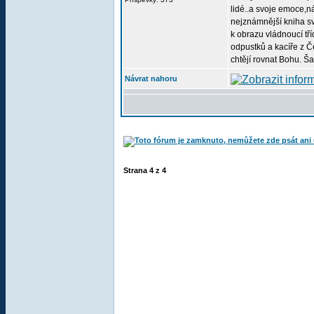
lidé..a svoje emoce,n
nejznámnější kniha sv
k obrazu vládnoucí tří
odpustků a kacíře z Čec
chtějí rovnat Bohu. 
Návrat nahoru
Strana
4
z
4