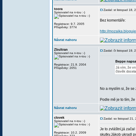
toora
Zaslal: st listopad 18,
Spisovatel na n-tou :-)
Bez komentáře:
Registrace: 9.7. 2005
Příspěvky: 3774
http://mozaika.bloguj
Návrat nahoru
Zbultran
Zaslal: čt listopad 19,
Spisovatel na n-tou :-)
Beppe napsa
Registrace: 21.9. 2004
Já vím, že vn
Příspěvky: 2051
člověk docela 
No a myslím si, že se 
Podle mě je to tím, že
Návrat nahoru
clovek
Zaslal: so listopad 21
Spisovatel na n-tou :-)
Je to zvláštní,já zača
Registrace: 10.2. 2009
skutky.Jákob ukradl po
Příspěvky: 373