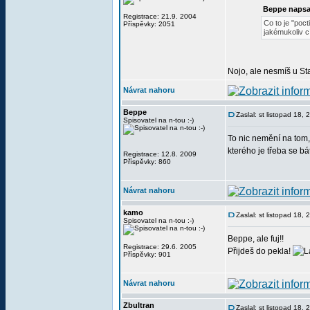
Beppe napsa
Registrace: 21.9. 2004
Co to je "poc
Příspěvky: 2051
jakémukoliv cí
Nojo, ale nesmíš u Sta
Návrat nahoru
Beppe
Zaslal: st listopad 18,
Spisovatel na n-tou :-)
To nic nemění na tom, 
kterého je třeba se b
Registrace: 12.8. 2009
Příspěvky: 860
Návrat nahoru
kamo
Zaslal: st listopad 18,
Spisovatel na n-tou :-)
Beppe, ale fuj!!
Registrace: 29.6. 2005
Přijdeš do pekla!
Příspěvky: 901
Návrat nahoru
Zbultran
Zaslal: st listopad 18,