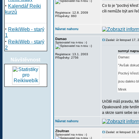
·
Kalendář Reiki
Co to je "poctivý kře
cíli nemůže být ani řeč
kurzů
Registrace: 12.8. 2009
Příspěvky: 860
·
ReikiWeb - starý
Návrat nahoru
1
Damao
·
Zaslal: út listopad 17,
ReikiWeb - starý
Spisovatel na n-tou :-)
2
sunnyi napsa
Registrace: 13.1. 2003
Damao:
Příspěvky: 2756
Návštěvnost
"Avšak dokud e
Poctivý křesť
jsou daleko b
Mirek
Určitě máš pravdu, Mi
Opakovaně zde tvrdím, 
a skrze sami sebe se
Návrat nahoru
Zbultran
Zaslal: st listopad 18,
Spisovatel na n-tou :-)