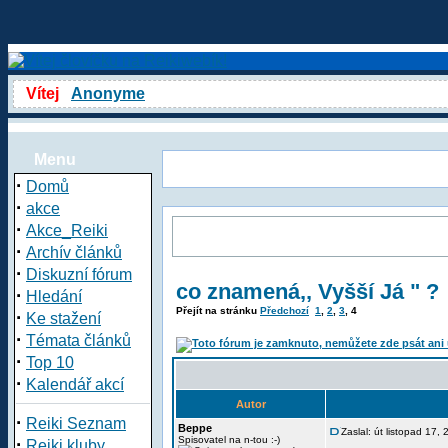
Vítej
Anonyme
Menu
·
Domů
·
akce
·
Akce_Reiki
·
Archív článků
·
Diskuzní fórum
co znamená,, Vyšší Já " ?
·
Hledání
Přejít na stránku
Předchozí
1
,
2
,
3
,
4
·
Ke stažení
·
Témata článků
·
Top 10
·
Kalendář akcí
Autor
·
Reiki Seznam
Beppe
Zaslal: út listopad 17,
·
Spisovatel na n-tou :-)
Reiki kluby