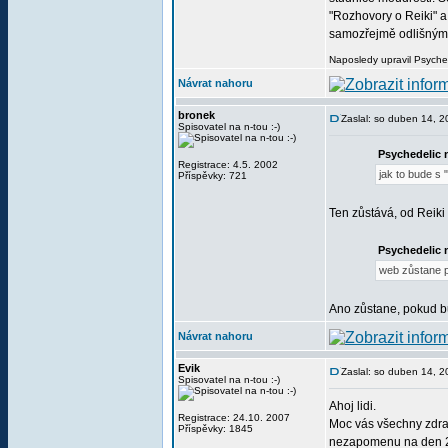
"Rozhovory o Reiki" a
samozřejmě odlišnými 
Naposledy upravil Psyche
Návrat nahoru
bronek
Zaslal: so duben 14, 
Spisovatel na n-tou :-)
Psychedelic 
Registrace: 4.5. 2002
jak to bude s
Příspěvky: 721
Ten zůstává, od Reik
Psychedelic 
web zůstane p
Ano zůstane, pokud bu
Návrat nahoru
Evik
Zaslal: so duben 14, 
Spisovatel na n-tou :-)
Ahoj lidi.
Registrace: 24.10. 2007
Moc vás všechny zdrav
Příspěvky: 1845
nezapomenu na den 24.1