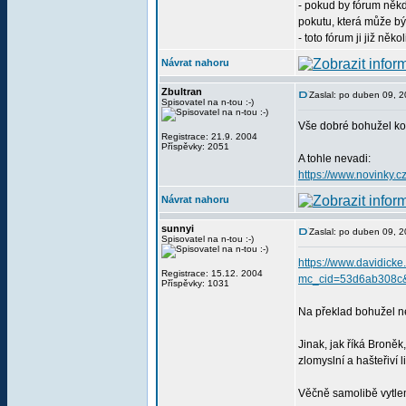
- pokud by fórum něk
pokutu, která může být
- toto fórum ji již někol
Návrat nahoru
Zbultran
Zaslal: po duben 09, 
Spisovatel na n-tou :-)
Vše dobré bohužel k
Registrace: 21.9. 2004
Příspěvky: 2051
A tohle nevadi:
https://www.novinky.c
Návrat nahoru
sunnyi
Zaslal: po duben 09, 
Spisovatel na n-tou :-)
https://www.davidicke
Registrace: 15.12. 2004
mc_cid=53d6ab308c
Příspěvky: 1031
Na překlad bohužel ne
Jinak, jak říká Broněk
zlomyslní a hašteřiví 
Věčně samolibě vytlem