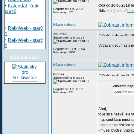
·
Kalendář Reiki
Cca od 20.05.2018 b
Registrace: 4.5. 2002
fiktivními (osoba /
nez
kurzů
Příspěvky: 721
Návrat nahoru
·
ReikiWeb - starý
1
Zbultran
Zaslal: čt duben 05, 2
Spisovatel na n-tou :-)
·
ReikiWeb - starý
2
Vydávám souhlas s po
Registrace: 21.9. 2004
Příspěvky: 2051
Návštěvnost
Návrat nahoru
bronek
Zaslal: so duben 07, 
Spisovatel na n-tou :-)
Zbultran nap
Registrace: 4.5. 2002
Vydávám souhl
Příspěvky: 721
Ahoj,
to je sice hezké, ale t
- typ souhlasu musí 
- souhlas nezískám od
- musel bych si vypra