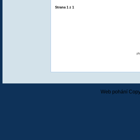
Strana
1
z
1
ph
Web pohání Copy