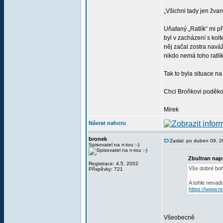
„Všichni tady jen žvan
Uňafaný „Ratlík“ mi př
byl v zacházení s kolt
něj začal zostra naváž
nikdo nemá toho ratlíka
Tak to byla situace na
Chci Broňkovi poděkov
Mirek
Návrat nahoru
bronek
Zaslal: po duben 09, 
Spisovatel na n-tou :-)
Zbultran nap
Registrace: 4.5. 2002
Vše dobré bo
Příspěvky: 721
A tohle nevadi
https://www.n
Všeobecně