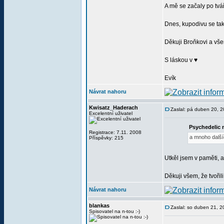
A mě se začaly po tvář
Dnes, kupodivu se tak 
Děkuji Broňkovi a vš
S láskou v ♥
Evík
Návrat nahoru
Kwisatz_Haderach
Zaslal: pá duben 20, 
Excelentní uživatel
Psychedelic 
Registrace: 7.11. 2008
a mnoho další
Příspěvky: 215
Utkěl jsem v paměti, 
Děkuji všem, že tvořili
Návrat nahoru
blankas
Zaslal: so duben 21, 
Spisovatel na n-tou :-)