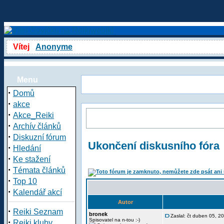
Vítej
Anonyme
Menu
·
Domů
·
akce
·
Akce_Reiki
·
Archív článků
·
Diskuzní fórum
Ukončení diskusního fóra
·
Hledání
·
Ke stažení
·
Témata článků
·
Top 10
·
Kalendář akcí
Autor
·
Reiki Seznam
bronek
Zaslal: čt duben 05, 
·
Spisovatel na n-tou :-)
Reiki kluby