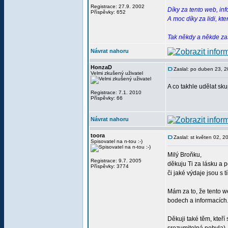
Registrace: 27.9. 2002
Díky za tento web, in
Příspěvky: 652
A moc díky za lidi, kt
Tak někdy a někde zas
Návrat nahoru
HonzaD
Zaslal: po duben 23, 
Velmi zkušený uživatel
A co takhle udělat s
Registrace: 7.1. 2010
Příspěvky: 66
Návrat nahoru
toora
Zaslal: st květen 02, 
Spisovatel na n-tou :-)
Milý Broňku,
Registrace: 9.7. 2005
děkuju Ti za lásku a pé
Příspěvky: 3774
či jaké výdaje jsou s 
Mám za to, že tento w
bodech a informacích
Děkuji také těm, kteří