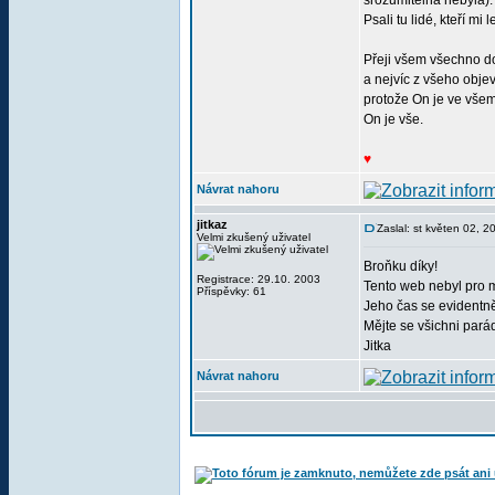
srozumitelná nebyla)
Psali tu lidé, kteří mi
Přeji všem všechno d
a nejvíc z všeho obj
protože On je ve všem
On je vše.
♥
Návrat nahoru
jitkaz
Zaslal: st květen 02, 
Velmi zkušený uživatel
Broňku díky!
Registrace: 29.10. 2003
Tento web nebyl pro 
Příspěvky: 61
Jeho čas se evidentně 
Mějte se všichni pará
Jitka
Návrat nahoru