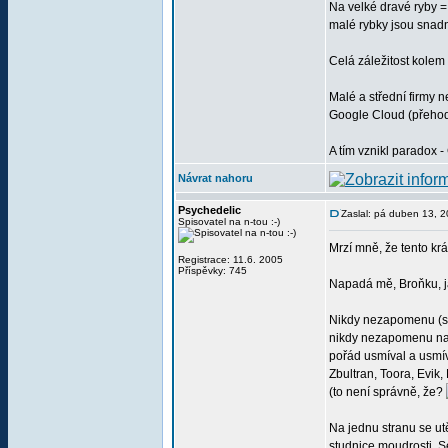
Na velké dravé ryby =
malé rybky jsou snadn
Celá záležitost kole
Malé a střední firmy 
Google Cloud (přehodí
A tím vznikl paradox 
Návrat nahoru
Psychedelic
Zaslal: pá duben 13, 
Spisovatel na n-tou :-)
Mrzí mně, že tento kr
Registrace: 11.6. 2005
Příspěvky: 745
Napadá mě, Broňku, jak
Nikdy nezapomenu (snad
nikdy nezapomenu na m
pořád usmíval a usmív
Zbultran, Toora, Evik
(to není správně, že?
Na jednu stranu se ut
studnice moudrosti. Se