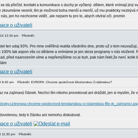
 se dá přečíst. kontakt a komunikace s duchy je vyčtený. dětem, které vnímají jiný sv
ce zkoumáme vesmír, tím je možnost boha menší a menší, už mu prakticky nezbývá mí
nás, jen ho nechceme vidět...ale nejsem tu pro to, abych otvíral oči. promin
2014 12:34 pm
Předmět:
lel ten udaj 93%. Pro mne ověřěná realita všedního dne, proto už o tom neuvažuji, 
 100% tak aspon vše co děláme a vnímáme je jen skrze programy v nás vložené. Rodiče
ad, před naarozením víme a nepřemýšlíme co je buh, pak nám řekli,že není. kolik lidí 
itám
14 8:40 am
Předmět: EVROPA: Chceme společnost křesťanskou či islámskou?
az na zajímavý článek. Nechci tím nikoho provokovat ani dráždit, jen si myslím, že vys
s.lidovky.cz/evropa-chceme-spolecnost-krestanskou-ci-islamskou-f8v-/p_zahrani
a dovolenou, tedy k článku ani nemohu diskutovat.
14 11:30 pm
Předmět: