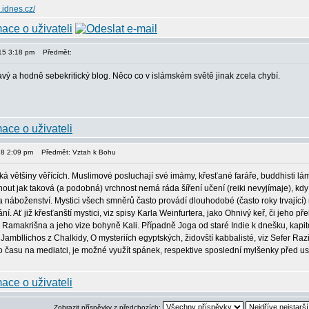
.idnes.cz/
015 3:18 pm
Předmět:
avý a hodně sebekritický blog. Něco co v islámském světě jinak zcela chybí.
18 2:09 pm
Předmět: Vztah k Bohu
týká většiny věřících. Muslimové posluchají své imámy, křesťané faráře, buddhisti lám
t jak taková (a podobná) vrchnost nemá ráda šíření učení (reiki nevyjímaje), kdy l
a náboženství. Mystici všech smněrů často provádí dlouhodobé (často roky trvající
í. Ať již křesťanští mystici, viz spisy Karla Weinfurtera, jako Ohnivý keř, či jeho
viz Ramakrišna a jeho vize bohyně Kali. Případně Joga od staré Indie k dnešku, kapit
z Jambllichos z Chalkidy, O mysteriích egyptských, židovští kabbalisté, viz Sefer Razi
času na mediatci, je možné využít spánek, respektive sposlední mylšenky před usnu
Zobrazit příspěvky z předchozích: