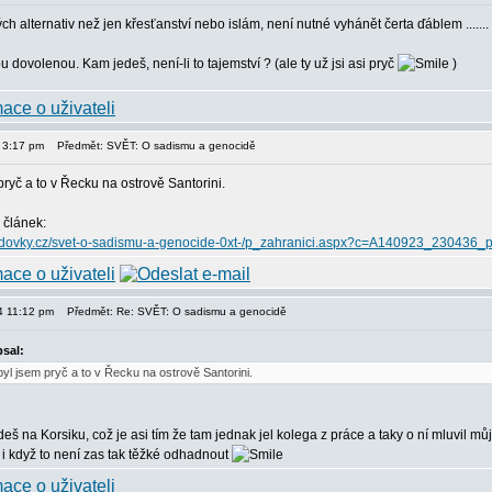
ch alternativ než jen křesťanství nebo islám, není nutné vyhánět čerta ďáblem .......
u dovolenou. Kam jedeš, není-li to tajemství ? (ale ty už jsi asi pryč
)
4 3:17 pm
Předmět: SVĚT: O sadismu a genocidě
ryč a to v Řecku na ostrově Santorini.
 článek:
s.lidovky.cz/svet-o-sadismu-a-genocide-0xt-/p_zahranici.aspx?c=A140923_230436
14 11:12 pm
Předmět: Re: SVĚT: O sadismu a genocidě
sal:
yl jsem pryč a to v Řecku na ostrově Santorini.
edeš na Korsiku, což je asi tím že tam jednak jel kolega z práce a taky o ní mluvil mů
, i když to není zas tak těžké odhadnout