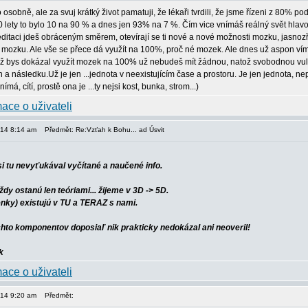
osobně, ale za svuj krátký život pamatuji, že lékaři tvrdili, že jsme řízeni z 80% 
0 lety to bylo 10 na 90 % a dnes jen 93% na 7 %. Čím vice vnímáš reálný svět hlav
itaci jdeš obráceným směrem, otevírají se ti nové a nové možnosti mozku, jasnozřivo
mozku. Ale vše se přece dá využít na 100%, proč né mozek. Ale dnes už aspon víme
yž bys dokázal využít mozek na 100% už nebudeš mít žádnou, natož svobodnou vuli
 a následku.Už je jen ...jednota v neexistujícím čase a prostoru. Je jen jednota, n
á, cítí, prostě ona je ...ty nejsi kost, bunka, strom...)
014 8:14 am
Předmět: Re:Vzťah k Bohu... ad Úsvit
si tu nevyťukával vyčítané a naučené info.
dy ostanú len teóriami... žijeme v 3D -> 5D.
nky) existujú v TU a TERAZ s nami.
hto komponentov doposiaľ nik prakticky nedokázal ani neoveril!
014 9:20 am
Předmět: