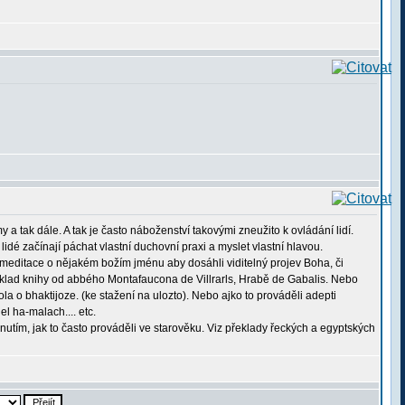
y a tak dále. A tak je často náboženství takovými zneužito k ovládání lidí.
idé začínají páchat vlastní duchovní praxi a myslet vlastní hlavou.
) meditace o nějakém božím jménu aby dosáhli viditelný projev Boha, či
 překlad knihy od abbého Montafaucona de Villrarls, Hrabě de Gabalis. Nebo
ola o bhaktijoze. (ke stažení na ulozto). Nebo ajko to prováděli adepti
el ha-malach.... etc.
tím, jak to často prováděli ve starověku. Viz překlady řeckých a egyptských