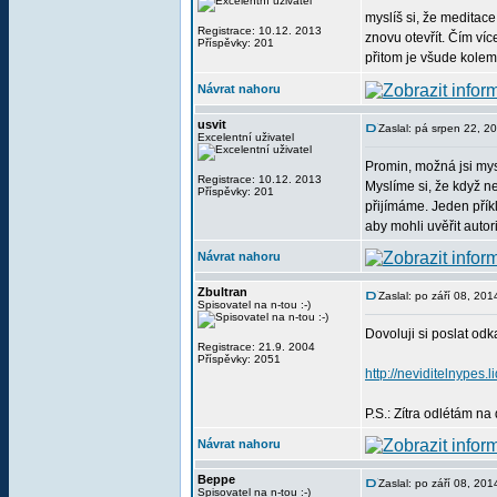
myslíš si, že meditace
Registrace: 10.12. 2013
znovu otevřít. Čím ví
Příspěvky: 201
přitom je všude kolem 
Návrat nahoru
usvit
Zaslal: pá srpen 22, 
Excelentní uživatel
Promin, možná jsi mys
Registrace: 10.12. 2013
Myslíme si, že když ne
Příspěvky: 201
přijímáme. Jeden příkl
aby mohli uvěřit autor
Návrat nahoru
Zbultran
Zaslal: po září 08, 20
Spisovatel na n-tou :-)
Dovoluji si poslat odk
Registrace: 21.9. 2004
Příspěvky: 2051
http://neviditelnype
P.S.: Zítra odlétám n
Návrat nahoru
Beppe
Zaslal: po září 08, 20
Spisovatel na n-tou :-)