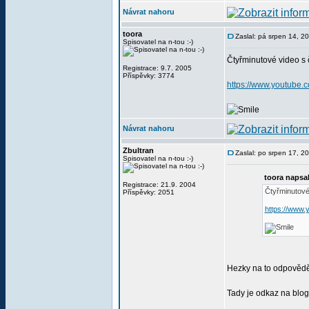
Návrat nahoru
toora
Zaslal: pá srpen 14, 2
Spisovatel na n-tou :-)
Čtyřminutové video s č
Registrace: 9.7. 2005
Příspěvky: 3774
https://www.youtube
Návrat nahoru
Zbultran
Zaslal: po srpen 17, 2
Spisovatel na n-tou :-)
toora napsal
Registrace: 21.9. 2004
Čtyřminutové 
Příspěvky: 2051
https://www
Hezky na to odpovědě
Tady je odkaz na blo