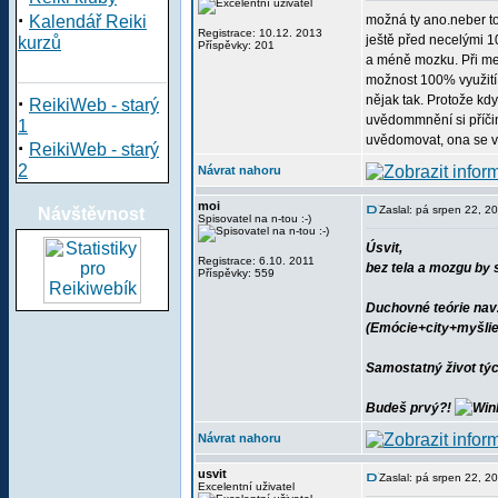
·
Kalendář Reiki
možná ty ano.neber to 
Registrace: 10.12. 2013
ještě před necelými 1
kurzů
Příspěvky: 201
a méně mozku. Při med
možnost 100% využití 
·
nějak tak. Protože kd
ReikiWeb - starý
uvědommnění si příčin
1
uvědomovat, ona se vním
·
ReikiWeb - starý
2
Návrat nahoru
moi
Zaslal: pá srpen 22, 2
Návštěvnost
Spisovatel na n-tou :-)
Úsvit,
Registrace: 6.10. 2011
bez tela a mozgu by 
Příspěvky: 559
Duchovné teórie navž
(Emócie+city+myšlie
Samostatný život týc
Budeš prvý?!
Návrat nahoru
usvit
Zaslal: pá srpen 22, 2
Excelentní uživatel