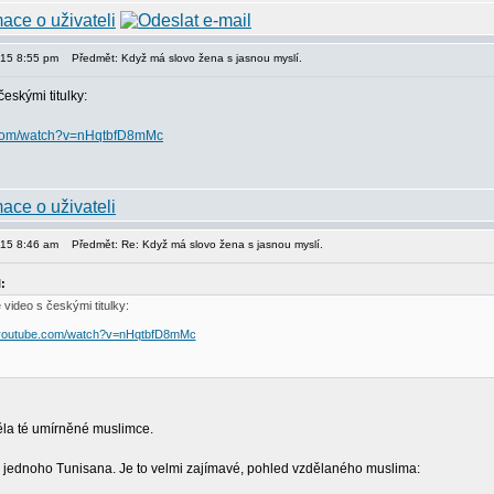
015 8:55 pm
Předmět: Když má slovo žena s jasnou myslí.
eskými titulky:
.com/watch?v=nHqtbfD8mMc
015 8:46 am
Předmět: Re: Když má slovo žena s jasnou myslí.
:
video s českými titulky:
.youtube.com/watch?v=nHqtbfD8mMc
la té umírněné muslimce.
g jednoho Tunisana. Je to velmi zajímavé, pohled vzdělaného muslima: