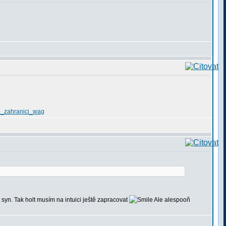
_p_zahranici_wag
j syn. Tak holt musím na intuici ještě zapracovat
Ale alespooň