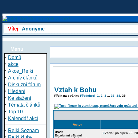
Vítej
Anonyme
Menu
·
Domů
·
akce
·
Akce_Reiki
·
Archív článků
·
Diskuzní fórum
Vztah k Bohu
·
Hledání
Přejít na stránku
Předchozí
1
,
2
,
3
...
33
,
34
,
35
·
Ke stažení
·
Témata článků
·
Top 10
·
Kalendář akcí
Autor
·
Reiki Seznam
usvit
Zaslal: pá srpen 22, 2
·
Excelentní uživatel
Reiki kluby