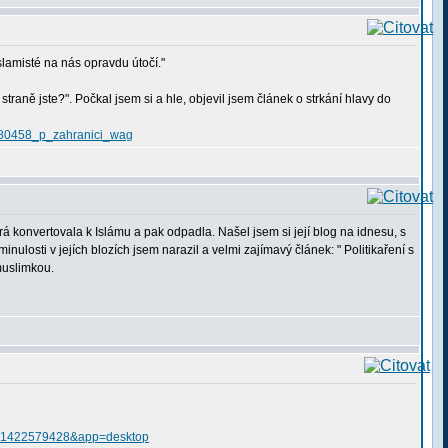
slamisté na nás opravdu útočí."
aně jste?". Počkal jsem si a hle, objevil jsem článek o strkání hlavy do
1_180458_p_zahranici_wag
 konvertovala k Islámu a pak odpadla. Našel jsem si její blog na idnesu, s
minulosti v jejích blozích jsem narazil a velmi zajímavý článek: " Politikaření s
muslimkou.
s=1422579428&app=desktop