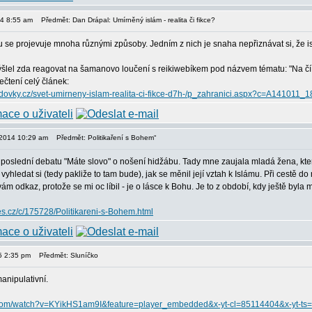
014 8:55 am
Předmět: Dan Drápal: Umírněný islám - realita či fikce?
ku se projevuje mnoha různými způsoby. Jedním z nich je snaha nepřiznávat si, že i
šlel zda reagovat na šamanovo loučení s reikiwebíkem pod názvem tématu: "Na čí str
ečtení celý článek:
.lidovky.cz/svet-umirneny-islam-realita-ci-fikce-d7h-/p_zahranici.aspx?c=A14101
, 2014 10:29 am
Předmět: Politikaření s Bohem“
poslední debatu "Máte slovo" o nošení hidžábu. Tady mne zaujala mladá žena, která
yhledat si (tedy pakliže to tam bude), jak se měnil její vztah k Islámu. Při cestě do 
 odkaz, protože se mi oc líbil - je o lásce k Bohu. Je to z období, kdy ještě byla 
nes.cz/c/175728/Politikareni-s-Bohem.html
15 2:35 pm
Předmět: Sluníčko
anipulativní.
.com/watch?v=KYikHS1am9I&feature=player_embedded&x-yt-cl=85114404&x-yt-t