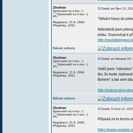
Zbultran
Zaslal: po říjen 13, 2
Spisovatel na n-tou :-)
"Strkání hlavy do pís
Registrace: 21.9. 2004
Příspěvky: 2051
Několikrát jsem přemý
písku. Doporučuji k př
http://neviditelnypes
Návrat nahoru
Zbultran
Zaslal: po listopad 24
Spisovatel na n-tou :-)
Viděl jsem "náhodou" 
Registrace: 21.9. 2004
tím, že bude zajímavé v
Příspěvky: 2051
Bohem“ a tak sem dávám
http://radosa.blog.id
Návrat nahoru
Zbultran
Zaslal: čt únor 12, 20
Spisovatel na n-tou :-)
Připadá mi to trochu m
Registrace: 21.9. 2004
Příspěvky: 2051
https://www.youtube