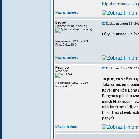
http://berrezouga.blog
Návrat nahoru
Beppe
Zaslal: út srpen 18, 2
Spisovatel na n-tou :-)
Díky Zbultrane. Zajím
Registrace: 12.8. 2009
Příspěvky: 860
Návrat nahoru
Pepinoo
Zaslal: ne únor 25, 20
Nováček
To je to, co se často 
Registrace: 25.2. 2018
Také si můžeme všimnou
Příspěvky: 1
Když jsme již u Boha 
Bohyně a přímé poznán
indičtí bhaktijogini, 
antických mystérií, vi
Pokud má člověk málo 
papyrů.
Návrat nahoru