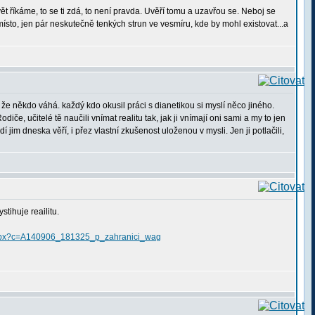
ět říkáme, to se ti zdá, to není pravda. Uvěří tomu a uzavřou se. Neboj se
sto, jen pár neskutečně tenkých strun ve vesmíru, kde by mohl existovat...a
že někdo váhá. každý kdo okusil práci s dianetikou si myslí něco jiného.
, učitelé tě naučili vnímat realitu tak, jak ji vnímají oni sami a my to jen
jim dneska věří, i přez vlastní zkušenost uloženou v mysli. Jen ji potlačili,
tihuje reailitu.
ci.aspx?c=A140906_181325_p_zahranici_wag