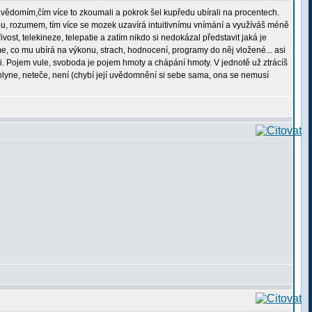
podvědomím,čím více to zkoumali a pokrok šel kupředu ubírali na procentech.
ou, rozumem, tím více se mozek uzavírá intuitivnímu vnímání a využíváš méně
st, telekineze, telepatie a zatím nikdo si nedokázal představit jaká je
, co mu ubírá na výkonu, strach, hodnocení, programy do něj vložené... asi
. Pojem vule, svoboda je pojem hmoty a chápání hmoty. V jednotě už ztrácíš
eplyne, neteče, není (chybí její uvědomnění si sebe sama, ona se nemusí