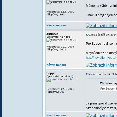
Máme na výběr i z jiný
Registrace: 12.8. 2009
Příspěvky: 860
Jinak Ti přeji příjemno
Návrat nahoru
Zbultran
Zaslal: čt září 25, 201
Spisovatel na n-tou :-)
Pro Beppe - byl jsem p
Registrace: 21.9. 2004
Příspěvky: 2051
A nyní odkaz na drsný
http://neviditelnype
Návrat nahoru
Beppe
Zaslal: pá září 26, 20
Spisovatel na n-tou :-)
Zbultran nap
Pro Beppe - b
Registrace: 12.8. 2009
Příspěvky: 860
Já jsem tipoval , že j
Středomoří jsem trefil
Návrat nahoru