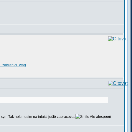
_p_zahranici_wag
j syn. Tak holt musím na intuici ještě zapracovat
Ale alespooň