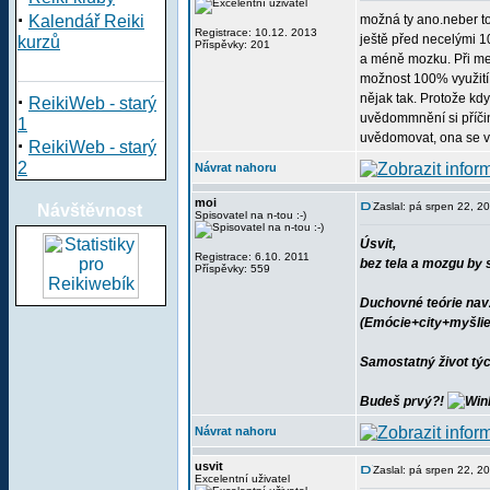
·
Kalendář Reiki
možná ty ano.neber to 
Registrace: 10.12. 2013
ještě před necelými 1
kurzů
Příspěvky: 201
a méně mozku. Při med
možnost 100% využití 
·
nějak tak. Protože kd
ReikiWeb - starý
uvědommnění si příčin
1
uvědomovat, ona se vním
·
ReikiWeb - starý
2
Návrat nahoru
moi
Zaslal: pá srpen 22, 2
Návštěvnost
Spisovatel na n-tou :-)
Úsvit,
Registrace: 6.10. 2011
bez tela a mozgu by 
Příspěvky: 559
Duchovné teórie navž
(Emócie+city+myšlie
Samostatný život týc
Budeš prvý?!
Návrat nahoru
usvit
Zaslal: pá srpen 22, 2
Excelentní uživatel