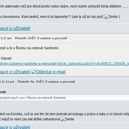
ch alternativ než jen křesťanství nebo islám, není nutné vyhánět čerta ďáblem .......
u dovolenou. Kam jedeš, není-li to tajemství ? (ale ty už jsi asi pryč
)
4 3:17 pm
Předmět: SVĚT: O sadismu a genocidě
ryč a to v Řecku na ostrově Santorini.
 článek:
s.lidovky.cz/svet-o-sadismu-a-genocide-0xt-/p_zahranici.aspx?c=A140923_230436
14 11:12 pm
Předmět: Re: SVĚT: O sadismu a genocidě
sal:
yl jsem pryč a to v Řecku na ostrově Santorini.
edeš na Korsiku, což je asi tím že tam jednak jel kolega z práce a taky o ní mluvil mů
, i když to není zas tak těžké odhadnout