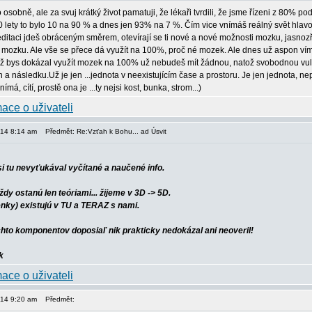
osobně, ale za svuj krátký život pamatuji, že lékaři tvrdili, že jsme řízeni z 80% 
0 lety to bylo 10 na 90 % a dnes jen 93% na 7 %. Čím vice vnímáš reálný svět hlav
itaci jdeš obráceným směrem, otevírají se ti nové a nové možnosti mozku, jasnozřivo
mozku. Ale vše se přece dá využít na 100%, proč né mozek. Ale dnes už aspon víme
yž bys dokázal využít mozek na 100% už nebudeš mít žádnou, natož svobodnou vuli
 a následku.Už je jen ...jednota v neexistujícím čase a prostoru. Je jen jednota, n
á, cítí, prostě ona je ...ty nejsi kost, bunka, strom...)
014 8:14 am
Předmět: Re:Vzťah k Bohu... ad Úsvit
si tu nevyťukával vyčítané a naučené info.
dy ostanú len teóriami... žijeme v 3D -> 5D.
nky) existujú v TU a TERAZ s nami.
hto komponentov doposiaľ nik prakticky nedokázal ani neoveril!
014 9:20 am
Předmět: