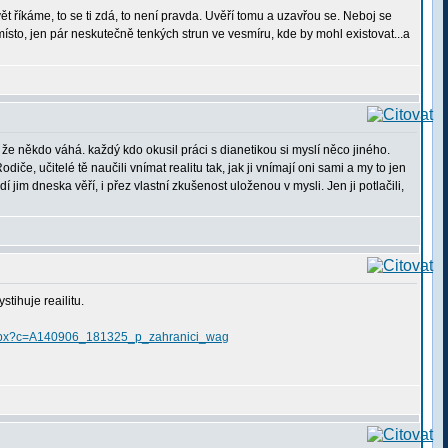
ět říkáme, to se ti zdá, to není pravda. Uvěří tomu a uzavřou se. Neboj se
sto, jen pár neskutečně tenkých strun ve vesmíru, kde by mohl existovat...a
že někdo váhá. každý kdo okusil práci s dianetikou si myslí něco jiného.
, učitelé tě naučili vnímat realitu tak, jak ji vnímají oni sami a my to jen
jim dneska věří, i přez vlastní zkušenost uloženou v mysli. Jen ji potlačili,
tihuje reailitu.
ci.aspx?c=A140906_181325_p_zahranici_wag