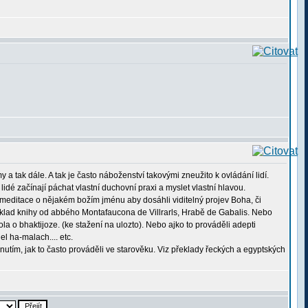
y a tak dále. A tak je často náboženství takovými zneužito k ovládání lidí.
idé začínají páchat vlastní duchovní praxi a myslet vlastní hlavou.
) meditace o nějakém božím jménu aby dosáhli viditelný projev Boha, či
 překlad knihy od abbého Montafaucona de Villrarls, Hrabě de Gabalis. Nebo
ola o bhaktijoze. (ke stažení na ulozto). Nebo ajko to prováděli adepti
el ha-malach.... etc.
tím, jak to často prováděli ve starověku. Viz překlady řeckých a egyptských