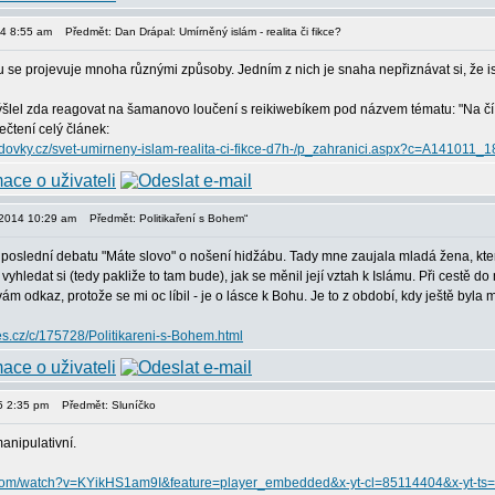
014 8:55 am
Předmět: Dan Drápal: Umírněný islám - realita či fikce?
ku se projevuje mnoha různými způsoby. Jedním z nich je snaha nepřiznávat si, že i
šlel zda reagovat na šamanovo loučení s reikiwebíkem pod názvem tématu: "Na čí str
ečtení celý článek:
.lidovky.cz/svet-umirneny-islam-realita-ci-fikce-d7h-/p_zahranici.aspx?c=A14101
, 2014 10:29 am
Předmět: Politikaření s Bohem“
poslední debatu "Máte slovo" o nošení hidžábu. Tady mne zaujala mladá žena, která
yhledat si (tedy pakliže to tam bude), jak se měnil její vztah k Islámu. Při cestě do 
 odkaz, protože se mi oc líbil - je o lásce k Bohu. Je to z období, kdy ještě byla 
nes.cz/c/175728/Politikareni-s-Bohem.html
15 2:35 pm
Předmět: Sluníčko
anipulativní.
.com/watch?v=KYikHS1am9I&feature=player_embedded&x-yt-cl=85114404&x-yt-t