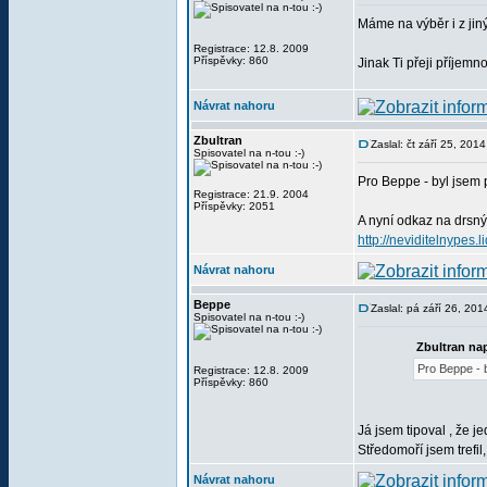
Máme na výběr i z jiný
Registrace: 12.8. 2009
Příspěvky: 860
Jinak Ti přeji příjemno
Návrat nahoru
Zbultran
Zaslal: čt září 25, 201
Spisovatel na n-tou :-)
Pro Beppe - byl jsem p
Registrace: 21.9. 2004
Příspěvky: 2051
A nyní odkaz na drsný
http://neviditelnype
Návrat nahoru
Beppe
Zaslal: pá září 26, 20
Spisovatel na n-tou :-)
Zbultran nap
Pro Beppe - b
Registrace: 12.8. 2009
Příspěvky: 860
Já jsem tipoval , že j
Středomoří jsem trefil
Návrat nahoru