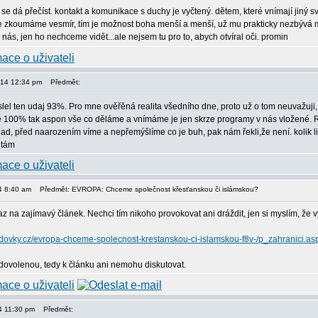
 se dá přečíst. kontakt a komunikace s duchy je vyčtený. dětem, které vnímají jiný sv
ce zkoumáme vesmír, tím je možnost boha menší a menší, už mu prakticky nezbývá mí
nás, jen ho nechceme vidět...ale nejsem tu pro to, abych otvíral oči. promin
2014 12:34 pm
Předmět:
lel ten udaj 93%. Pro mne ověřěná realita všedního dne, proto už o tom neuvažuji, 
 100% tak aspon vše co děláme a vnímáme je jen skrze programy v nás vložené. Rodiče
ad, před naarozením víme a nepřemýšlíme co je buh, pak nám řekli,že není. kolik lidí 
itám
14 8:40 am
Předmět: EVROPA: Chceme společnost křesťanskou či islámskou?
az na zajímavý článek. Nechci tím nikoho provokovat ani dráždit, jen si myslím, že vys
s.lidovky.cz/evropa-chceme-spolecnost-krestanskou-ci-islamskou-f8v-/p_zahrani
a dovolenou, tedy k článku ani nemohu diskutovat.
14 11:30 pm
Předmět: