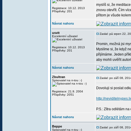
myslíš si, že meditace
Registrace: 10.12. 2013
znovu otevřít. Čím ví
Příspěvky: 201
přitom je všude kolem 
Návrat nahoru
usvit
Zaslal: pá srpen 22, 
Excelentní uživatel
Promin, možná jsi mys
Registrace: 10.12. 2013
Myslíme si, že když ne
Příspěvky: 201
přijímáme. Jeden příkl
aby mohli uvěřit autor
Návrat nahoru
Zbultran
Zaslal: po září 08, 20
Spisovatel na n-tou :-)
Dovoluji si poslat odk
Registrace: 21.9. 2004
Příspěvky: 2051
http://neviditelnype
P.S.: Zítra odlétám n
Návrat nahoru
Beppe
Zaslal: po září 08, 20
Spisovatel na n-tou :-)