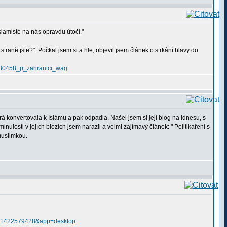
slamisté na nás opravdu útočí."
aně jste?". Počkal jsem si a hle, objevil jsem článek o strkání hlavy do
1_180458_p_zahranici_wag
 konvertovala k Islámu a pak odpadla. Našel jsem si její blog na idnesu, s
minulosti v jejích blozích jsem narazil a velmi zajímavý článek: " Politikaření s
muslimkou.
s=1422579428&app=desktop