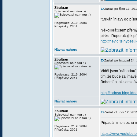
Zbultran
Zaslal: po říjen 13, 2
Spisovatel na n-tou :-)
"Strkání hlavy do pís
Registrace: 21.9. 2004
Příspěvky: 2051
Několikrát jsem přemý
písku. Doporučuji k př
http://neviditelnypes
Návrat nahoru
Zbultran
Zaslal: po listopad 24
Spisovatel na n-tou :-)
Viděl jsem "náhodou" 
Registrace: 21.9. 2004
tím, že bude zajímavé v
Příspěvky: 2051
Bohem“ a tak sem dávám
http://radosa.blog.id
Návrat nahoru
Zbultran
Zaslal: čt únor 12, 20
Spisovatel na n-tou :-)
Připadá mi to trochu m
Registrace: 21.9. 2004
Příspěvky: 2051
https://www.youtube