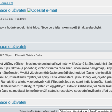
.idnes.cz/
015 3:18 pm
Předmět:
avý a hodně sebekritický blog. Něco co v islámském světě jinak zcela chybí.
18 2:09 pm
Předmět: Vztah k Bohu
týká většiny věřících. Muslimové posluchají své imámy, křesťané faráře, buddhisti lám
t jak taková (a podobná) vrchnost nemá ráda šíření učení (reiki nevyjímaje), kdy l
a náboženství. Mystici všech smněrů často provádí dlouhodobé (často roky trvající
í. Ať již křesťanští mystici, viz spisy Karla Weinfurtera, jako Ohnivý keř, či jeho
viz Ramakrišna a jeho vize bohyně Kali. Případně Joga od staré Indie k dnešku, kapit
z Jambllichos z Chalkidy, O mysteriích egyptských, židovští kabbalisté, viz Sefer Razi
času na mediatci, je možné využít spánek, respektive sposlední mylšenky před usnu
Zobrazit příspěvky z předchozích: