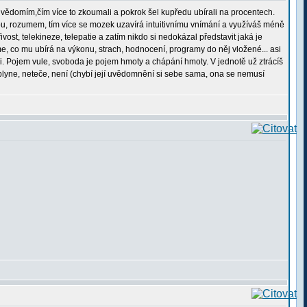
podvědomím,čím více to zkoumali a pokrok šel kupředu ubírali na procentech.
ou, rozumem, tím více se mozek uzavírá intuitivnímu vnímání a využíváš méně
st, telekineze, telepatie a zatím nikdo si nedokázal představit jaká je
, co mu ubírá na výkonu, strach, hodnocení, programy do něj vložené... asi
. Pojem vule, svoboda je pojem hmoty a chápání hmoty. V jednotě už ztrácíš
eplyne, neteče, není (chybí její uvědomnění si sebe sama, ona se nemusí