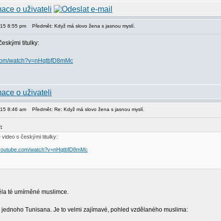
015 8:55 pm
Předmět: Když má slovo žena s jasnou myslí.
eskými titulky:
.com/watch?v=nHqtbfD8mMc
015 8:46 am
Předmět: Re: Když má slovo žena s jasnou myslí.
:
video s českými titulky:
.youtube.com/watch?v=nHqtbfD8mMc
la té umírněné muslimce.
g jednoho Tunisana. Je to velmi zajímavé, pohled vzdělaného muslima: