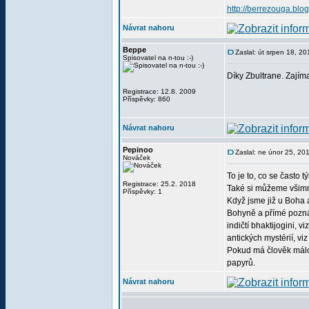
http://berrezouga.blog
Návrat nahoru
Beppe
Zaslal: út srpen 18, 2
Spisovatel na n-tou :-)
Díky Zbultrane. Zajím
Registrace: 12.8. 2009
Příspěvky: 860
Návrat nahoru
Pepinoo
Zaslal: ne únor 25, 20
Nováček
To je to, co se často 
Registrace: 25.2. 2018
Také si můžeme všimnou
Příspěvky: 1
Když jsme již u Boha 
Bohyně a přímé poznán
indičtí bhaktijogini, 
antických mystérií, vi
Pokud má člověk málo 
papyrů.
Návrat nahoru