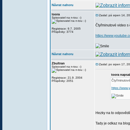
Návrat nahoru
toora
Zaslal: pá srpen 14, 2
Spisovatel na n-tou :-)
Čtyřminutové video s č
Registrace: 9.7. 2005
Příspěvky: 3774
https://www.youtube
Návrat nahoru
Zbultran
Zaslal: po srpen 17, 2
Spisovatel na n-tou :-)
toora napsal
Registrace: 21.9. 2004
Čtyřminutové 
Příspěvky: 2051
https://www
Hezky na to odpovědě
Tady je odkaz na blo