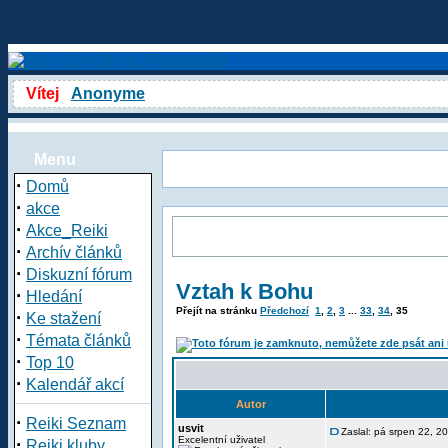
Vítej
Anonyme
Menu
·
Domů
·
akce
·
Akce_Reiki
·
Archív článků
·
Diskuzní fórum
Vztah k Bohu
·
Hledání
Přejít na stránku
Předchozí
1
,
2
,
3
...
33
,
34
,
35
·
Ke stažení
·
Témata článků
·
Top 10
·
Kalendář akcí
Autor
·
Reiki Seznam
usvit
Zaslal: pá srpen 22, 2
·
Excelentní uživatel
Reiki kluby