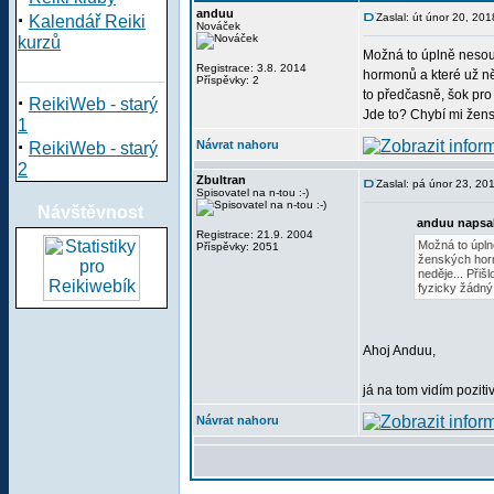
anduu
·
Zaslal: út únor 20, 20
Kalendář Reiki
Nováček
kurzů
Možná to úplně nesou
Registrace: 3.8. 2014
hormonů a které už ně
Příspěvky: 2
to předčasně, šok pro
·
ReikiWeb - starý
Jde to? Chybí mi žensk
1
·
Návrat nahoru
ReikiWeb - starý
2
Zbultran
Zaslal: pá únor 23, 20
Spisovatel na n-tou :-)
Návštěvnost
anduu napsa
Registrace: 21.9. 2004
Možná to úpln
Příspěvky: 2051
ženských horm
neděje... Při
fyzicky žádný 
Ahoj Anduu,
já na tom vidím pozit
Návrat nahoru