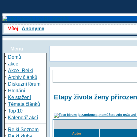
Vítej
Anonyme
Menu
·
Domů
·
akce
·
Akce_Reiki
·
Archív článků
·
Diskuzní fórum
·
Hledání
Etapy života ženy přirozeně
·
Ke stažení
·
Témata článků
·
Top 10
·
Kalendář akcí
·
Reiki Seznam
Autor
·
Reiki kluby