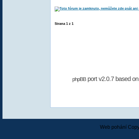
Strana
1
z
1
port v2.0.7 based o
phpBB
Web pohání Copy