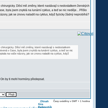
chirurgicky. Děsí mě změny, které nastávají s nedostatkem ženských
 byla jsem zvyklá na lunární cyklus, a teď se nic neděje... Přišlo
ázory, jak se znovu naladit na cyklus, když fyzicky žádný neprobíhá?
chirurgicky. Děsí mě změny, které nastávají s nedostatkem
ená v čase, byla jsem zvyklá na lunární cyklus, a teď se nic
ptala na vaše názory, jak se znovu naladit na cyklus, když
m? On by ti mohl hormóny předepsat.
Obsah
Časy uváděny v GMT + 1 hodina
fóra
Reikiwebík