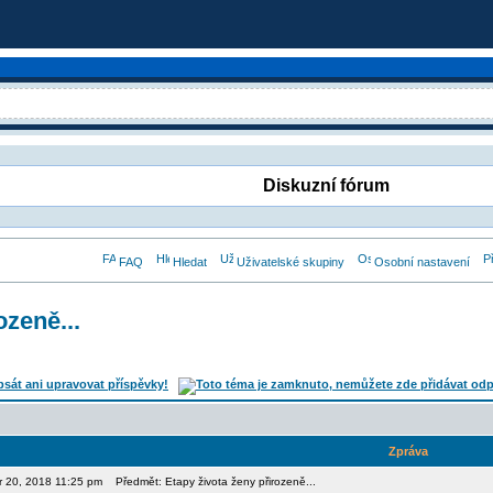
Diskuzní fórum
FAQ
Hledat
Uživatelské skupiny
Osobní nastavení
ozeně...
Zpráva
or 20, 2018 11:25 pm
Předmět: Etapy života ženy přirozeně...