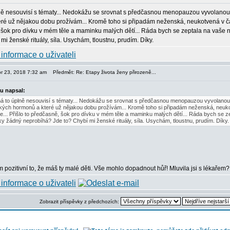
ě nesouvisí s tématy... Nedokážu se srovnat s předčasnou menopauzou vyvolanou 
ré už nějakou dobu prožívám... Kromě toho si připadám neženská, neukotvená v čase,
 šok pro dívku v mém těle a maminku malých dětí... Ráda bych se zeptala na vaše n
mi ženské rituály, síla. Usychám, tloustnu, prudím. Díky.
or 23, 2018 7:32 am
Předmět: Re: Etapy života ženy přirozeně...
u napsal:
 to úplně nesouvisí s tématy... Nedokážu se srovnat s předčasnou menopauzou vyvolanou 
ých hormonů a které už nějakou dobu prožívám... Kromě toho si připadám neženská, neukotv
e... Přišlo to předčasně, šok pro dívku v mém těle a maminku malých dětí... Ráda bych se ze
ky žádný neprobíhá? Jde to? Chybí mi ženské rituály, síla. Usychám, tloustnu, prudím. Díky.
m pozitivní to, že máš ty malé děti. Vše mohlo dopadnout hůř! Mluvila jsi s lékaře
Zobrazit příspěvky z předchozích: