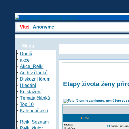
Vítej
Anonyme
Menu
·
Domů
·
akce
·
Akce_Reiki
·
Archív článků
·
Diskuzní fórum
Etapy života ženy přir
·
Hledání
·
Ke stažení
·
Témata článků
·
Top 10
·
Kalendář akcí
Autor
·
Reiki Seznam
anduu
Zaslal: út ún
·
Reiki kluby
Nováček