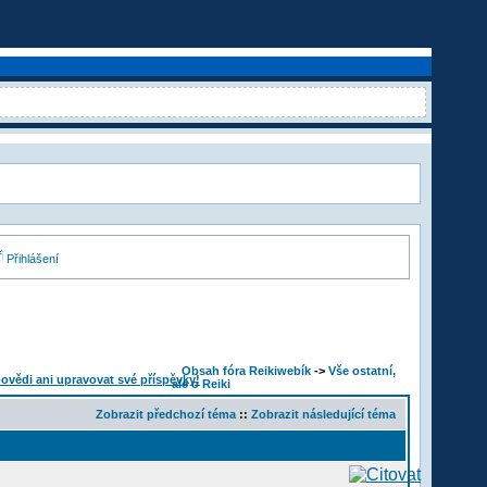
Přihlášení
Obsah fóra Reikiwebík
->
Vše ostatní,
ale o Reiki
Zobrazit předchozí téma
::
Zobrazit následující téma