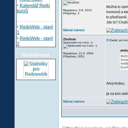
·
Kalendář Reiki
Možná to úpln
kurzů
Registrace: 3.8. 2014
hormonů a kte
Příspěvky: 2
to předčasně,
Jde to? Chybí 
·
ReikiWeb - starý
Návrat nahoru
1
·
ReikiWeb - starý
Zbultran
Zaslal: pá ún
Spisovatel na n-tou :-)
2
andu
Registrace: 21.9. 2004
Návštěvnost
Možná
Příspěvky: 2051
žensk
neděj
fyzic
Ahoj Anduu,
já na tom vidí
Návrat nahoru