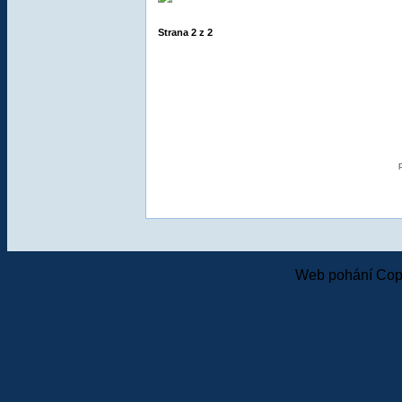
Strana
2
z
2
Web pohání Cop