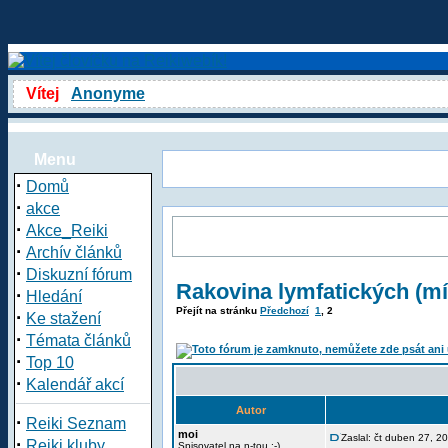
Vítej
Anonyme
Menu
·
Domů
·
akce
·
Akce_Reiki
·
Archív článků
·
Diskuzní fórum
Rakovina lymfatických (mí
·
Hledání
Přejít na stránku
Předchozí
1
,
2
·
Ke stažení
·
Témata článků
·
Top 10
·
Kalendář akcí
Autor
·
Reiki Seznam
moi
Zaslal: čt duben 27, 2
·
Reiki kluby
Spisovatel na n-tou :-)