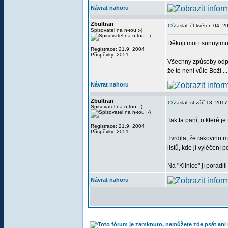
Návrat nahoru
Zbultran
Zaslal: čt květen 04, 
Spisovatel na n-tou :-)
Děkuji moi i sunnyimu
Registrace: 21.9. 2004
Příspěvky: 2051
Všechny způsoby odpo
že to není vůle Boží ..
Návrat nahoru
Zbultran
Zaslal: st září 13, 201
Spisovatel na n-tou :-)
Tak ta paní, o které je 
Registrace: 21.9. 2004
Příspěvky: 2051
Tvrdila, že rakovinu 
listů, kde jí vyléčení 
Na "Klinice" jí poradil
Návrat nahoru