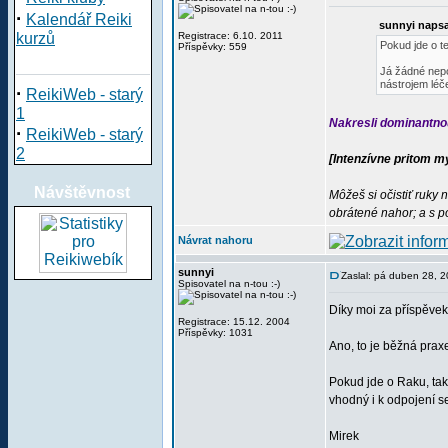
·
Kalendář Reiki
sunnyi napsa
kurzů
Registrace: 6.10. 2011
Pokud jde o te
Příspěvky: 559
Já žádné nepo
nástrojem léče
·
ReikiWeb - starý
1
Nakresli dominantnou
·
ReikiWeb - starý
2
[Intenzívne pritom my
Návštěvnost
Môžeš si očistiť ruky
obrátené nahor; a s p
Návrat nahoru
sunnyi
Zaslal: pá duben 28, 
Spisovatel na n-tou :-)
Díky moi za příspěvek
Registrace: 15.12. 2004
Příspěvky: 1031
Ano, to je běžná prax
Pokud jde o Raku, tak
vhodný i k odpojení se
Mirek