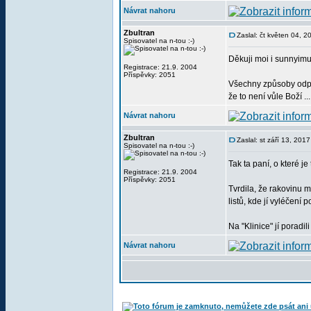
Návrat nahoru
Zbultran
Zaslal: čt květen 04, 
Spisovatel na n-tou :-)
Děkuji moi i sunnyimu
Registrace: 21.9. 2004
Příspěvky: 2051
Všechny způsoby odpo
že to není vůle Boží ..
Návrat nahoru
Zbultran
Zaslal: st září 13, 201
Spisovatel na n-tou :-)
Tak ta paní, o které je 
Registrace: 21.9. 2004
Příspěvky: 2051
Tvrdila, že rakovinu 
listů, kde jí vyléčení 
Na "Klinice" jí poradil
Návrat nahoru