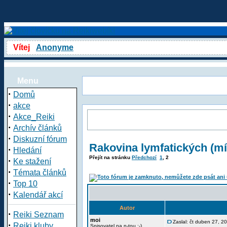
Vítej
Anonyme
Menu
·
Domů
·
akce
·
Akce_Reiki
·
Archív článků
·
Diskuzní fórum
Rakovina lymfatických (mí
·
Hledání
Přejít na stránku
Předchozí
1
,
2
·
Ke stažení
·
Témata článků
·
Top 10
·
Kalendář akcí
Autor
·
Reiki Seznam
moi
Zaslal: čt duben 27, 2
·
Reiki kluby
Spisovatel na n-tou :-)