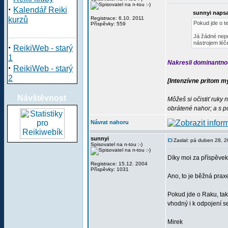
·
Kalendář Reiki
sunnyi napsa
kurzů
Registrace: 6.10. 2011
Pokud jde o te
Příspěvky: 559
Já žádné nepo
nástrojem léče
·
ReikiWeb - starý
1
Nakresli dominantnou
·
ReikiWeb - starý
2
[Intenzívne pritom my
Návštěvnost
Môžeš si očistiť ruky
obrátené nahor; a s p
Návrat nahoru
sunnyi
Zaslal: pá duben 28, 
Spisovatel na n-tou :-)
Díky moi za příspěvek
Registrace: 15.12. 2004
Příspěvky: 1031
Ano, to je běžná prax
Pokud jde o Raku, tak
vhodný i k odpojení se
Mirek