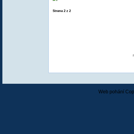
Strana
2
z
2
Web pohání Cop