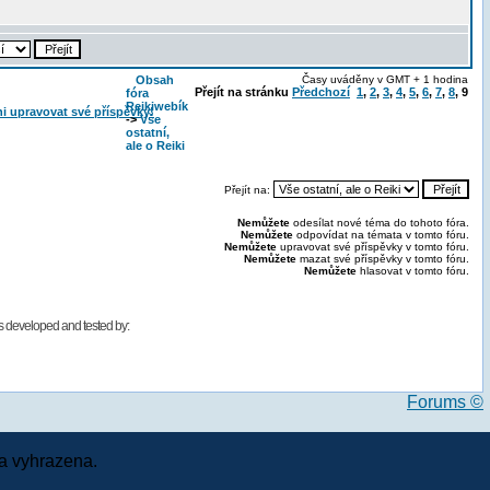
Obsah
Časy uváděny v GMT + 1 hodina
Přejít na stránku
Předchozí
1
,
2
,
3
,
4
,
5
,
6
,
7
,
8
,
9
fóra
Reikiwebík
->
Vše
ostatní,
ale o Reiki
Přejít na:
Nemůžete
odesílat nové téma do tohoto fóra.
Nemůžete
odpovídat na témata v tomto fóru.
Nemůžete
upravovat své příspěvky v tomto fóru.
Nemůžete
mazat své příspěvky v tomto fóru.
Nemůžete
hlasovat v tomto fóru.
 developed and tested by:
Forums ©
a vyhrazena.