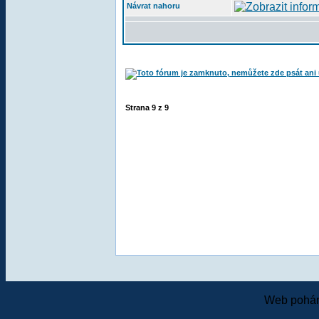
Návrat nahoru
Strana
9
z
9
Web pohán