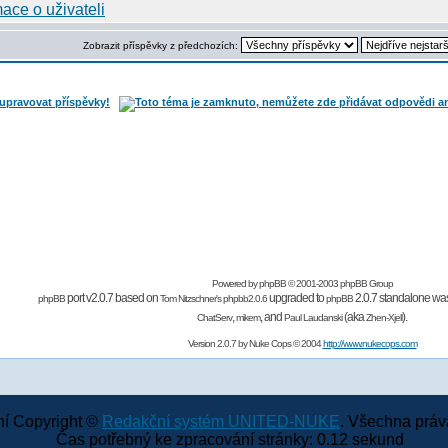
Zobrazit příspěvky z předchozích:
Powered by
phpBB
© 2001-2003 phpBB Group
port v2.0.7 based on
upgraded to
2.0.7 standalone was
phpBB
Tom Nitzschner's
phpbb2.0.6
phpBB
,
,
and
(aka
).
ChatServ
mikem
Paul Laudanski
Zhen-Xjell
Version 2.0.7 by
Nuke Cops
© 2004
http://www.nukecops.com
í Copyright ©
Redakční systém UNITED-NUKE
. Všechna práv
Čas potřebný ke zpracování stránky: 0.12 sekund