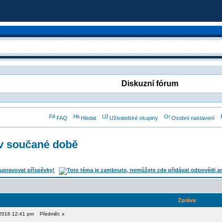
Diskuzní fórum
FAQ
Hledat
Uživatelské skupiny
Osobní nastavení
 v součané době
Zpráva
, 2016 12:41 pm
Předmět: x