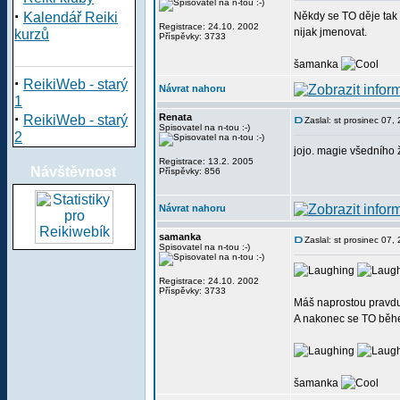
·
Kalendář Reiki
Někdy se TO děje tak
Registrace: 24.10. 2002
nijak jmenovat.
kurzů
Příspěvky: 3733
šamanka
·
ReikiWeb - starý
Návrat nahoru
1
·
Renata
ReikiWeb - starý
Zaslal: st prosinec 07
Spisovatel na n-tou :-)
2
jojo. magie všedního 
Registrace: 13.2. 2005
Návštěvnost
Příspěvky: 856
Návrat nahoru
samanka
Zaslal: st prosinec 07
Spisovatel na n-tou :-)
Registrace: 24.10. 2002
Příspěvky: 3733
Máš naprostou pravdu.
A nakonec se TO běhe
šamanka