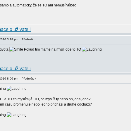
 samo a automaticky, že se TO ani nemusí vůbec
, 2016 3:28 pm
Předmět:
života
Pokud tím máme na mysli obě to TO
, 2016 8:06 pm
Předmět: x
 Je TO co myslím já, TO, co myslíš ty nebo on, ona, ono?
m času proměňuje nebo jedno přichází a druhé odchází?