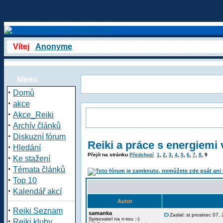
Vítej
Anonyme
Menu
·
Domů
·
akce
·
Akce_Reiki
·
Archív článků
·
Diskuzní fórum
Reiki a práce s energiemi
·
Hledání
Přejít na stránku
Předchozí
1
,
2
,
3
,
4
,
5
,
6
,
7
,
8
,
9
·
Ke stažení
·
Témata článků
·
Top 10
·
Kalendář akcí
Autor
·
Reiki Seznam
samanka
Zaslal: st prosinec 07
·
Spisovatel na n-tou :-)
Reiki kluby