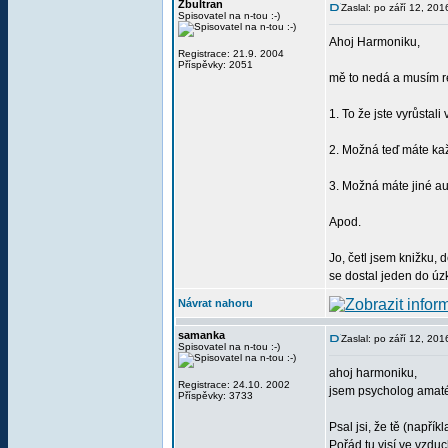
Zbultran
Zaslal: po září 12, 20
Spisovatel na n-tou :-)
Ahoj Harmoniku,
Registrace: 21.9. 2004
Příspěvky: 2051
mě to nedá a musím re
1. To že jste vyrůsta
2. Možná teď máte kaž
3. Možná máte jiné au
Apod.
Jo, četl jsem knižku, 
se dostal jeden do úz
Návrat nahoru
samanka
Zaslal: po září 12, 20
Spisovatel na n-tou :-)
ahoj harmoniku,
Registrace: 24.10. 2002
jsem psycholog amatér
Příspěvky: 3733
Psal jsi, že tě (napřík
Pořád tu visí ve vzd