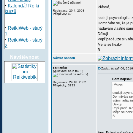
·
Kalendář Reiki
Přátelé,
kurzů
Registrace: 20.4. 2008
Příspěvky: 40
studuji psychologii a 
Domníváte se, že je p
·
ReikiWeb - starý
nadávám vlastně sama 
1
Děkuji.
·
Popřípadě, lze si v té
ReikiWeb - starý
Mějte se hezky.
2
B.
Návštěvnost
Návrat nahoru
samanka
Zaslal: út září 06, 201
Spisovatel na n-tou :-)
Bara napsal:
Registrace: 24.10. 2002
Přátelé,
Příspěvky: 3733
studuji psycho
Domníváte se, 
vším nadávám 
Děkuji.
Popřípadě, lze
Mějte se hezk
B.
Ano. Pokud mě něco d