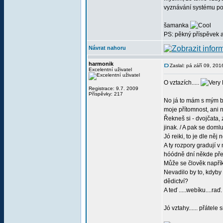
vyznávání systému po
šamanka
PS: pěkný příspěvek 
Návrat nahoru
harmonik
Zaslal: pá září 09, 20
Excelentní uživatel
O vztazích.....
Registrace: 9.7. 2009
Příspěvky: 217
No já to mám s mým br
moje přítomnost, ani 
Řekneš si - dvojčata,
jinak. / A pak se do
Jó reiki, to je dle n
A ty rozpory gradují v
hóódně dní někde překá
Může se člověk napříkl
Nevadilo by to, kdyby
dědictví?
A teď .....webíku....raď
Jó vztahy...... přátele 