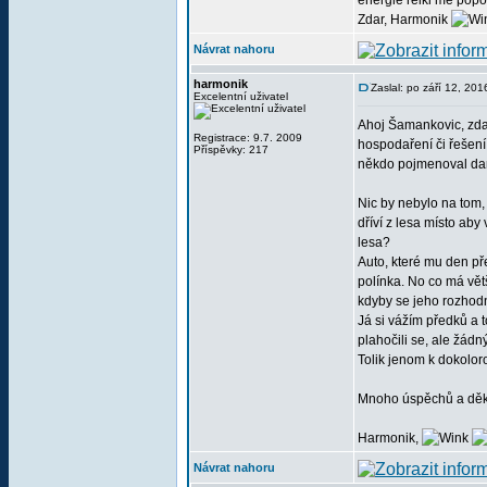
energie reiki mě pop
Zdar, Harmonik
Návrat nahoru
harmonik
Zaslal: po září 12, 20
Excelentní uživatel
Ahoj Šamankovic, zdar
Registrace: 9.7. 2009
hospodaření či řešení
Příspěvky: 217
někdo pojmenoval dano
Nic by nebylo na tom, 
dříví z lesa místo ab
lesa?
Auto, které mu den př
polínka. No co má vět
kdyby se jeho rozhod
Já si vážím předků a t
plahočili se, ale žádn
Tolik jenom k dokolor
Mnoho úspěchů a děkuj
Harmonik,
Návrat nahoru