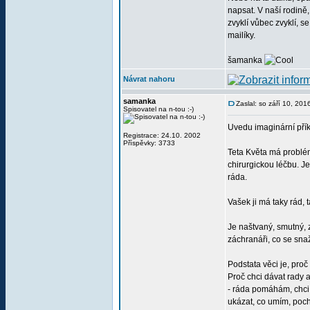
napsat. V naší rodině,
zvyklí vůbec zvyklí, se
mailíky.
šamanka
Návrat nahoru
samanka
Zaslal: so září 10, 20
Spisovatel na n-tou :-)
Uvedu imaginární přík
Registrace: 24.10. 2002
Příspěvky: 3733
Teta Květa má problé
chirurgickou léčbu. J
ráda.
Vašek ji má taky rád, 
Je naštvaný, smutný, 
záchranáři, co se snaž
Podstata věci je, pro
Proč chci dávat rady 
- ráda pomáhám, chci 
ukázat, co umím, pochl