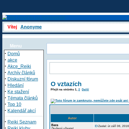
Vítej
Anonyme
Menu
·
Domů
·
akce
·
Akce_Reiki
·
Archív článků
·
Diskuzní fórum
O vztazích
·
Hledání
Přejít na stránku
1
,
2
Další
·
Ke stažení
·
Témata článků
·
Top 10
·
Kalendář akcí
Autor
·
Reiki Seznam
Bara
Zaslal: út září 06, 201
·
Reiki kluby
Zkušený uživatel