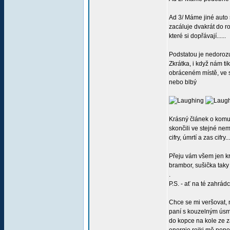
Ad 3/ Máme jiné auto s
zacáluje dvakrát do ro
které si dopřávají......
Podstatou je nedorozu
Zkrátka, i když nám ti
obráceném místě, ve st
nebo blbý
Krásný článek o komuni
skončili ve stejné nemo
cifry, úmrtí a zas cifr
Přeju vám všem jen kr
brambor, sušička taky
.
P.S. - ať na té zahrádc
Chce se mi veršovat, 
paní s kouzelným úsměv
do kopce na kole ze z