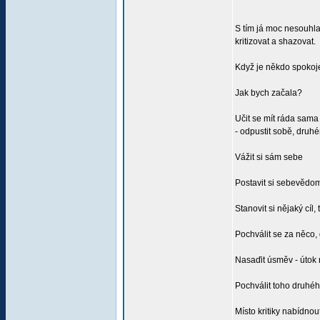
S tím já moc nesouhl
kritizovat a shazovat.
Když je někdo spokojen
Jak bych začala?
Učit se mít ráda sama
- odpustit sobě, druhém
Vážit si sám sebe
Postavit si sebevědomí
Stanovit si nějaký cíl
Pochválit se za něco,
Nasaďit úsměv - útok n
Pochválit toho druhéh
Místo kritiky nabídn