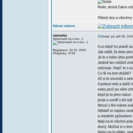
Reiki, druhá čakra vzta
Pěkné dny a všechny
Návrat nahoru
samanka
Zaslal: pá září 09, 20
Spisovatel na n-tou :-)
A co když ho právě za
Registrace: 24.10. 2002
Jak vidět, že tebe je
Příspěvky: 3733
Je to o tvém úhlu pohl
Jedině ten můžeš změni
oslovuje. Např. to s a
Co tě na tom dráždí?
Až si to srovnáš u seb
A pokud reiki a další 
nebo proč po něm chtí
když je to jeho názor. 
jinak a uvnitř s tím b
Mnozí s tím máme své 
Někteří si najdou ce
a vlastním způsobem a
Mají na to všichni práv
divný. Možná si o tom
Nebo na tu dálku, opa