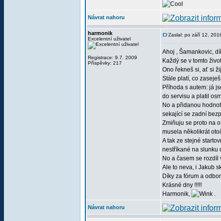
Návrat nahoru
harmonik
Zaslal: po září 12, 20
Excelentní uživatel
Ahoj , Šamankovic, dí
Registrace: 9.7. 2009
Každý se v tomto život
Příspěvky: 217
Ono řekneš si, ať si ži
Stále platí, co zaseješ, t
Příhoda s autem: já js
do servisu a platil os
No a přidanou hodnoto
sekající se zadní bez
Zmiňuju se proto na o
musela několikrát otoč
A tak ze stejné startov
nestříkané na slunku 
No a časem se rozdíl 
Ale to neva, i Jakub s
Díky za fórum a odborné
Krásné dny !!!!!
Harmonik,
.
Návrat nahoru