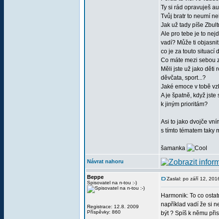
Ty si rád opravuješ aut
Tvůj bratr to neumí n
Jak už tady píše Zbul
Ale pro tebe je to nejd
vadí? Může ti objasn
co je za touto situac
Co máte mezi sebou z
Měli jste už jako děti
děvčata, sport...?
Jaké emoce v tobě vzb
A je špatně, když jste
k jiným prioritám?
Asi to jako dvojče vn
s tímto tématem taky
šamanka
Návrat nahoru
Beppe
Zaslal: po září 12, 20
Spisovatel na n-tou :-)
Harmonik: To co ostatn
například vadí že si n
Registrace: 12.8. 2009
Příspěvky: 860
být ? Spíš k němu při