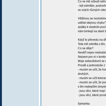
Co ve mě vzbudí odmít
- být odmítán, podceň
ve svých různých citec
Většinou se nezlobím
udělal stejnou chybu"
zpátky k vlastním poci
nám brnkají na staré b
Když to převedu na d
Teta mě odmítla s tím
Co se děje?
Nevěří nejen metodám
Nejsem pro ni v tomto
Moje sebevědomí se od
Prostě a jednoduše z 
- musím se učit, že h
druhých,
- musím se učit tolera
- musím se učit, že js
s tím nejlepším úmysl
- jsou věci, které maj
- jsou věci, které pro
šamanka