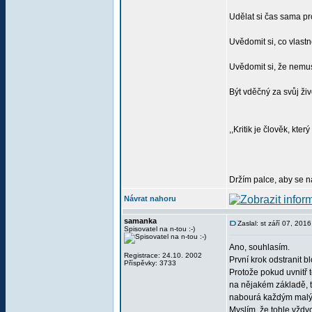
Udělat si čas sama pr
Uvědomit si, co vlastn
Uvědomit si, že nemus
Být vděčný za svůj živ
,,Kritik je člověk, kter
Držím palce, aby se n
Návrat nahoru
samanka
Zaslal: st září 07, 201
Spisovatel na n-tou :-)
Ano, souhlasím.
Registrace: 24.10. 2002
První krok odstranit 
Příspěvky: 3733
Protože pokud uvnitř 
na nějakém základě, t
nabourá každým mal
Myslím, že tohle vždy