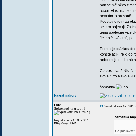
pak se mě něco z toh
řešení vlastních kompl
nevidím to na sobě.
Podstatné je jít za ot
se tam objevují. Zají
téma společné více čl
Je ten člověk můj par
Pomoc je otázkou desí
konstelací (i reiki do 
nebo moje oblíbené h
Co posilovat? Nic. N
svoje nitro a svoje vl
šamanka
Návrat nahoru
Evik
Zaslal: st září 07, 201
Spisovatel na n-tou :-)
samanka nap
Registrace: 24.10. 2007
Příspěvky: 1845
Co posilovat? 