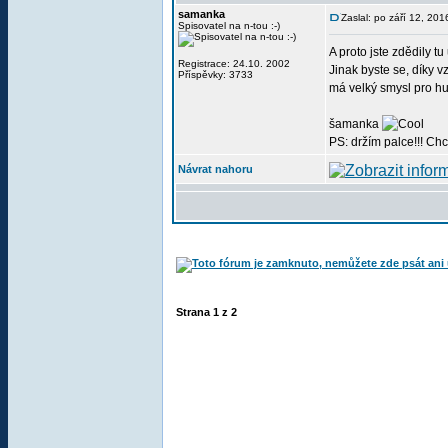
samanka
Zaslal: po září 12, 20
Spisovatel na n-tou :-)
A proto jste zdědily t
Registrace: 24.10. 2002
Jinak byste se, díky 
Příspěvky: 3733
má velký smysl pro 
šamanka
PS: držím palce!!! Chc
Návrat nahoru
Strana
1
z
2