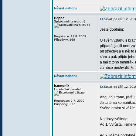
Návrat nahoru
Beppe
Zaslal: po září 12, 20
Spisovatel na n-tou :-)
Ještě doplním:
Registrace: 12.8. 2009
Příspěvky: 860
O Tvém vztahu s bratr
připadá, jestli není z
od střechy) a u něj to 
sám a pak přijde jeho 
a má z toho mindrák, 
za něco pochválit, že 
Návrat nahoru
harmonik
Zaslal: po září 12, 20
Excelentní uživatel
Ahoj Zbultrane, jistě,
Registrace: 9.7. 2009
Je tu téma komunikace
Příspěvky: 217
Svého bratra si vážím
Na dovysvětlenou:
Ad 1/ Vyrůstali jsme v
Ad 2/ Máme podobné p