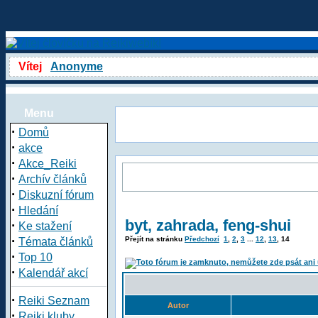
Vítej
Anonyme
Menu
·
Domů
·
akce
·
Akce_Reiki
·
Archív článků
·
Diskuzní fórum
·
Hledání
byt, zahrada, feng-shui
·
Ke stažení
·
Přejít na stránku
Předchozí
1
,
2
,
3
...
12
,
13
,
14
Témata článků
·
Top 10
·
Kalendář akcí
·
Reiki Seznam
Autor
·
Reiki kluby