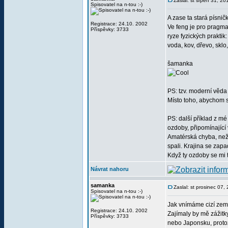
Zaslal: st srpen 31, 2
Spisovatel na n-tou :-)
A zase ta stará písnič
Registrace: 24.10. 2002
Ve feng je pro pragma
Příspěvky: 3733
ryze fyzických praktik
voda, kov, dřevo, sklo
šamanka
PS: tzv. moderní věda
Místo toho, abychom si
PS: další příklad z m
ozdoby, připomínající 
Amatérská chyba, než
spali. Krajina se zap
Když ty ozdoby se mi t
Návrat nahoru
samanka
Zaslal: st prosinec 07
Spisovatel na n-tou :-)
Jak vnímáme cizí země 
Registrace: 24.10. 2002
Zajímaly by mě zážitky
Příspěvky: 3733
nebo Japonsku, proto