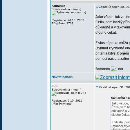
samanka
Zaslal: út srpen 30, 2
Spisovatel na n-tou :-)
Jako všude, tak ve fen
Registrace: 24.10. 2002
Četla jsem hezký příb
Příspěvky: 3733
důkladně a v takovém
dlouho čekat.
Z vlastní praxe můžu p
(symbol zrychlené ene
přitáhla kdysi k oněm 
pomocí páčidla zatím
šamanka
Návrat nahoru
moi
Zaslal: st srpen 31, 2
Spisovatel na n-tou :-)
samanka nap
Registrace: 6.10. 2011
Jako všude, t
Příspěvky: 559
Četla jsem he
důkladně a v
dlouho čekat
Z vlastní pr
(symbol zryc
přitáhla kdys