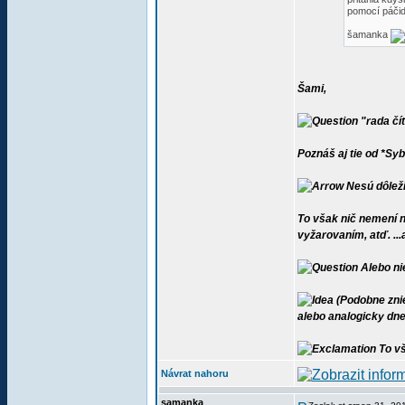
pomocí páčid
šamanka
Šami,
"rada čít
Poznáš aj tie od *Sy
Nesú dôleži
To však nič nemení n
vyžarovaním, atď. ...
Alebo nie
(Podobne znie
alebo analogicky dnes
To vš
Návrat nahoru
samanka