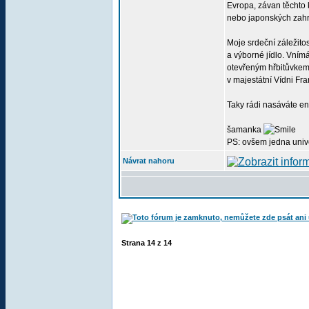
Evropa, závan těchto 
nebo japonských zah
Moje srdeční záležito
a výborné jídlo. Vním
otevřeným hřbitůvkem 
v majestátní Vídni Fr
Taky rádi nasáváte ene
šamanka
PS: ovšem jedna univer
Návrat nahoru
Strana
14
z
14