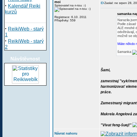
moi
Zaslal: ne srpen 28, 2
·
Kalendář Reiki
Spisovatel na n-tou :-)
kurzů
samanka nap
Registrace: 6.10. 2011
Narazila jsem
Příspěvky: 559
Podle zásad 
·
ALE mnohé do
ReikiWeb - starý
odvětrávají,
1
možně se obje
·
ReikiWeb - starý
Máte někdo n
2
šamanka
Návštěvnost
Šami,
zamestnaj "vykŕmenéh
harmonizovať element
práce.
Zamestnaný migrant T
Makrela Angelová zab
"Vivat feng-šuej!"
Návrat nahoru