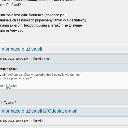
ater. Proč asi?
íme ostošest kvůli žloutence (dokonce jsou
tuálnějších zastávkách připevněny lahvičky s dezinfekcí).
avním aktérům, bezdomovcům a feťákům, je to stejně
pen 18, 2016 10:20 am
Předmět: Re: x
nka napsal:
 zajímavé, že se nějak v poslední době objevilo víc nemocí
ících se jater. Proč asi?
anka
si. Ty ano?
pen 18, 2016 10:44 am
Předmět: