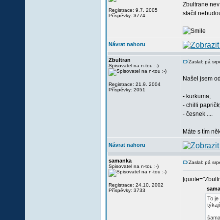
Zbultrane neví
Registrace: 9.7. 2005
stačit nebudou
Příspěvky: 3774
Návrat nahoru
Zbultran
Zaslal: pá sr
Spisovatel na n-tou :-)
Našel jsem odk
Registrace: 21.9. 2004
Příspěvky: 2051
- kurkuma;
- chilli papričk
- česnek ....
Máte s tím ně
Návrat nahoru
samanka
Zaslal: pá sr
Spisovatel na n-tou :-)
[quote="Zbultr
Registrace: 24.10. 2002
sama
Příspěvky: 3733
To je
týkaj
šam