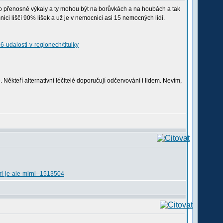
e to přenosné výkaly a ty mohou být na borůvkách a na houbách a tak
ci liščí 90% lišek a už je v nemocnici asi 15 nemocných lidí.
-udalosti-v-regionech/titulky
. Někteří alternativní léčitelé doporučují odčervování i lidem. Nevím,
ri-je-ale-mirni--1513504