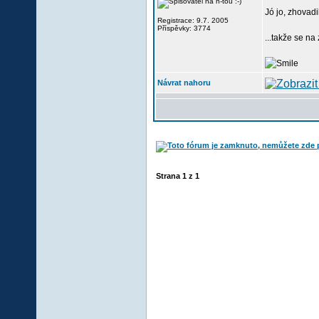
Jó jo, zhovadi
Registrace: 9.7. 2005
Příspěvky: 3774
...takže se n
Návrat nahoru
Strana
1
z
1