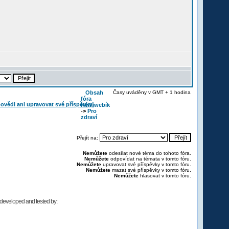
Obsah
Časy uváděny v GMT + 1 hodina
fóra
Reikiwebík
->
Pro
zdraví
Přejít na:
Nemůžete
odesílat nové téma do tohoto fóra.
Nemůžete
odpovídat na témata v tomto fóru.
Nemůžete
upravovat své příspěvky v tomto fóru.
Nemůžete
mazat své příspěvky v tomto fóru.
Nemůžete
hlasovat v tomto fóru.
developed and tested by: