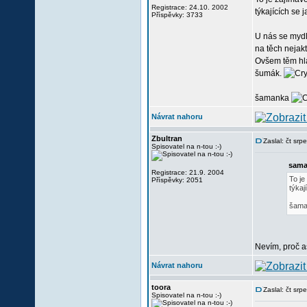
Registrace: 24.10. 2002
týkajících se j
Příspěvky: 3733
U nás se mydl
na těch nejak
Ovšem těm hl
šumák.
šamanka
Návrat nahoru
Zbultran
Zaslal: čt sr
Spisovatel na n-tou :-)
sama
Registrace: 21.9. 2004
To je
Příspěvky: 2051
týkaj
šam
Nevím, proč a
Návrat nahoru
toora
Zaslal: čt sr
Spisovatel na n-tou :-)