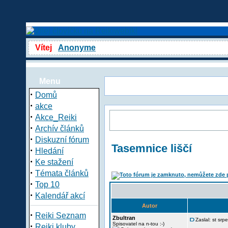
Vítej
Anonyme
Menu
·
Domů
·
akce
·
Akce_Reiki
·
Archív článků
·
Diskuzní fórum
Tasemnice liščí
·
Hledání
·
Ke stažení
·
Témata článků
·
Top 10
·
Kalendář akcí
Autor
·
Reiki Seznam
Zbultran
Zaslal: st sr
·
Spisovatel na n-tou :-)
Reiki kluby