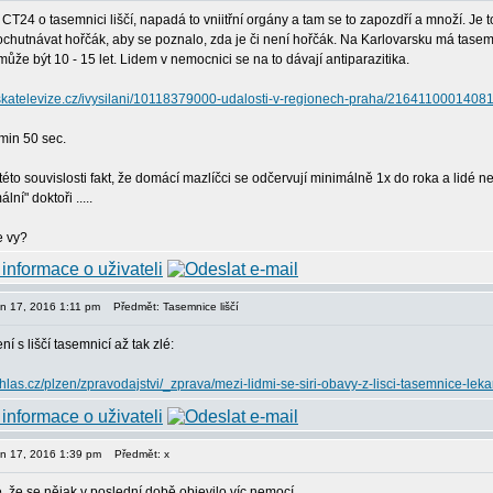
 CT24 o tasemnici liščí, napadá to vniitřní orgány a tam se to zapozdří a množí. J
ochutnávat hořčák, aby se poznalo, zda je či není hořčák. Na Karlovarsku má tasemni
ůže být 10 - 15 let. Lidem v nemocnici se na to dávají antiparazitika.
skatelevize.cz/ivysilani/10118379000-udalosti-v-regionech-praha/216411000140816
2min 50 sec.
této souvislosti fakt, že domácí mazlíčci se odčervují minimálně 1x do roka a lidé ne
lní" doktoři .....
e vy?
pen 17, 2016 1:11 pm
Předmět: Tasemnice liščí
í s liščí tasemnicí až tak zlé:
hlas.cz/plzen/zpravodajstvi/_zprava/mezi-lidmi-se-siri-obavy-z-lisci-tasemnice-leka
pen 17, 2016 1:39 pm
Předmět: x
é, že se nějak v poslední době objevilo víc nemocí