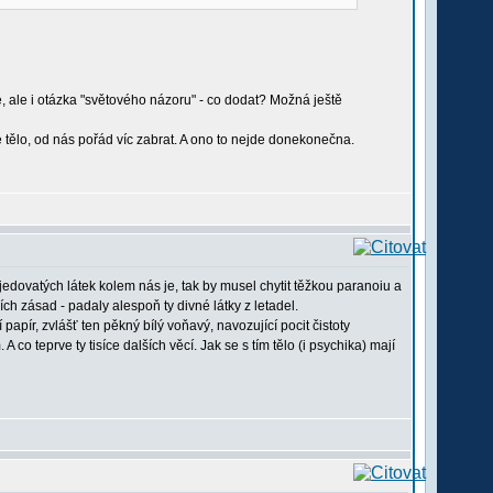
zie, ale i otázka "světového názoru" - co dodat? Možná ještě
lé tělo, od nás pořád víc zabrat. A ono to nejde donekonečna.
jedovatých látek kolem nás je, tak by musel chytit těžkou paranoiu a
ch zásad - padaly alespoň ty divné látky z letadel.
pír, zvlášť ten pěkný bílý voňavý, navozující pocit čistoty
 co teprve ty tisíce dalších věcí. Jak se s tím tělo (i psychika) mají