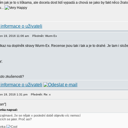
m jak je to s liškama, ale docela dost lidí vypadá a chová se jako by fakt něco žral
...
pen 19, 2016 11:06 am
Předmět: Wurm Ex
az na doplněk stravy Wurm-Ex. Recense jsou tak i tak a je to drahé. Je tam i složen
y;
kdo zkušenosti?
pen 19, 2016 1:31 pm
Předmět: Re: x
an"]
nka napsal:
 zajímavé, že se nějak v poslední době objevilo víc nemocí
ících se jater. Proč asi?
anka