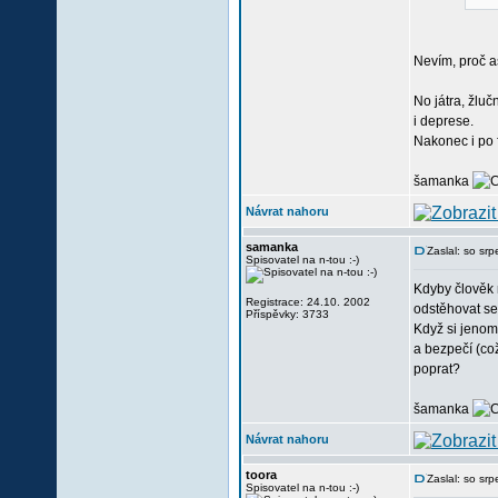
Nevím, proč a
No játra, žluč
i deprese.
Nakonec i po f
šamanka
Návrat nahoru
samanka
Zaslal: so sr
Spisovatel na n-tou :-)
Kdyby člověk m
Registrace: 24.10. 2002
odstěhovat se 
Příspěvky: 3733
Když si jenom
a bezpečí (což
poprat?
šamanka
Návrat nahoru
toora
Zaslal: so sr
Spisovatel na n-tou :-)