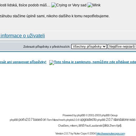
losti lidská, tisíce podob máš....
a záhubu stačíme úplně sami, nikoho dalšího k tomu nepotřebujeme.
Zobrazit příspěvky z předchozích:
Powered by
phpBB
© 2001-2003 phpBB Group
port v2.0.7 based on
upgraded to
2.0.7 standalone was 
phpBB
Tom Nitzschner's
phpbb2.0.6
phpBB
,
,
and
(aka
).
ChatServ
mikem
Paul Laudanski
Zhen-Xjell
Version 2.0.7 by
Nuke Cops
© 2004
http://www.nukecops.com