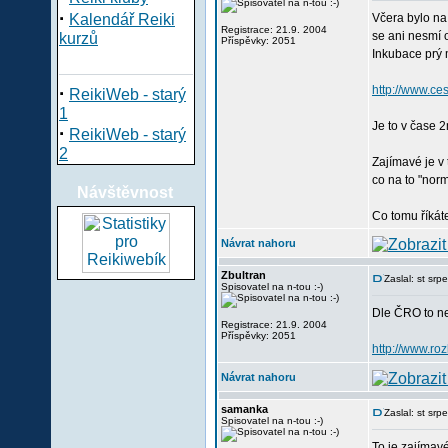
·
Kalendář Reiki
Včera bylo na
Registrace: 21.9. 2004
se ani nesmí 
kurzů
Příspěvky: 2051
Inkubace prý m
·
http://www.ce
ReikiWeb - starý
1
Je to v čase 
·
ReikiWeb - starý
2
Zajímavé je v 
co na to "normá
Návštěvnost
Co tomu říkát
Návrat nahoru
Zbultran
Zaslal: st sr
Spisovatel na n-tou :-)
Dle ČRO to nen
Registrace: 21.9. 2004
Příspěvky: 2051
http://www.roz
Návrat nahoru
samanka
Zaslal: st sr
Spisovatel na n-tou :-)
To je zajímav