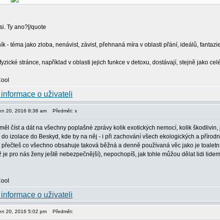
si. Ty ano?[/quote
ník - téma jako zloba, nenávist, závist, přehnaná míra v oblasti přání, ideálů, fanta
yzické stránce, například v oblasti jejich funkce v detoxu, dostávají, stejně jako ce
pen 20, 2016 8:38 am
Předmět: x
ěl číst a dát na všechny poplašné zprávy kolik exotických nemocí, kolik škodlivin, 
do izolace do Beskyd, kde by na něj - i při zachování všech ekologických a přírodní
 přečteš co všechno obsahuje taková běžná a denně používaná věc jako je toaletní pa
 je pro nás ženy ještě nebezpečnější), nepochopíš, jak tohle můžou dělat lidi lidem. A
pen 20, 2016 5:02 pm
Předmět: