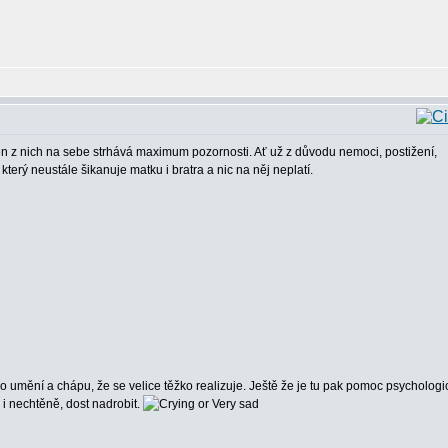
den z nich na sebe strhává maximum pozornosti. Ať už z důvodu nemoci, postižení,
ý neustále šikanuje matku i bratra a nic na něj neplatí.
o umění a chápu, že se velice těžko realizuje. Ještě že je tu pak pomoc psychologi
 i nechtěně, dost nadrobit.