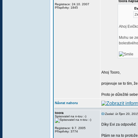
toora napsa
Registrace: 24.10. 2007
Příspěvky: 1845
Ev
Zk
Ahoj Evičko
Mohu se zep
bolestivéh
Ahoj Tooro,
projevuje se to tím, ž
Proto je důležité seb
Návrat nahoru
toora
Zaslal: út říjen 20, 20
Spisovatel na n-tou :-)
Díky Evi za odpověď.
Registrace: 9.7. 2005
Příspěvky: 3774
Ptám se na to protože 