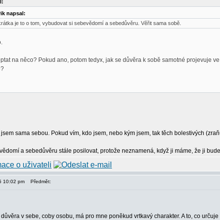
l:
ik napsal:
rátka je to o tom, vybudovat si sebevědomí a sebedůvěru. Věřit sama sobě.
.
tat na něco? Pokud ano, potom tedyx, jak se důvěra k sobě samotné projevuje ve 
o?
e jsem sama sebou. Pokud vím, kdo jsem, nebo kým jsem, tak těch bolestivých (zraňuj
evědomí a sebedůvěru stále posilovat, protože neznamená, když ji máme, že ji bud
15 10:02 pm
Předmět:
důvěra v sebe, coby osobu, má pro mne poněkud vrtkavý charakter. A to, co určuje m