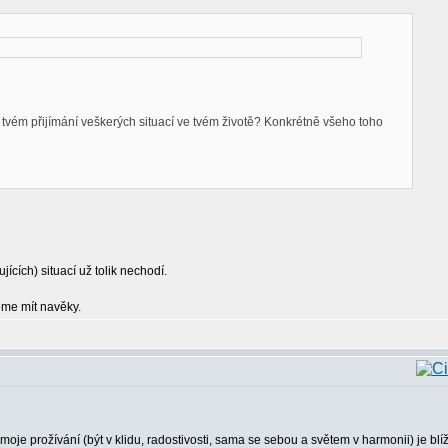
tvém přijímání veškerých situací ve tvém životě? Konkrétně všeho toho
ících) situací už tolik nechodí.
eme mít navěky.
oje prožívání (být v klidu, radostivosti, sama se sebou a světem v harmonii) je blí