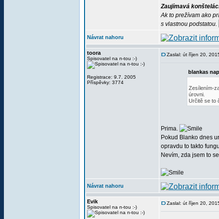
Zaujímavá konštelác
Ak to prežívam ako pr
s vlastnou podstatou.
Návrat nahoru
toora
Zaslal: út říjen 20, 20
Spisovatel na n-tou :-)
blankas nap
Registrace: 9.7. 2005
Příspěvky: 3774
Zesílením-za
úrovni.
Určitě se to
Prima.
Pokud Blanko dnes urči
opravdu to takto fungu
Nevím, zda jsem to se
Návrat nahoru
Evik
Zaslal: út říjen 20, 20
Spisovatel na n-tou :-)