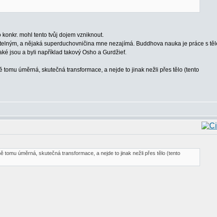
o konkr. mohl tento tvůj dojem vzniknout.
atelným, a nějaká superduchovničina mne nezajímá. Buddhova nauka je práce s tě
ké jsou a byli například takový Osho a Gurdžief.
tomu úměrná, skutečná transformace, a nejde to jinak nežli přes tělo (tento
 tomu úměrná, skutečná transformace, a nejde to jinak nežli přes tělo (tento