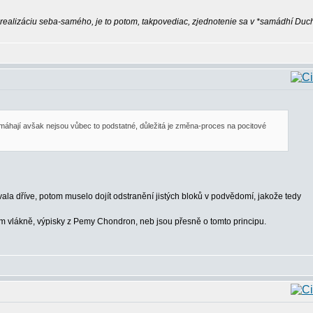
ú realizáciu seba-samého, je to potom, takpovediac, zjednotenie sa v *samádhí Duc
omáhají avšak nejsou vůbec to podstatné, důležitá je změna-proces na pocitové
ívala dříve, potom muselo dojít odstranění jistých bloků v podvědomí, jakože tedy
m vlákně, výpisky z Pemy Chondron, neb jsou přesně o tomto principu.