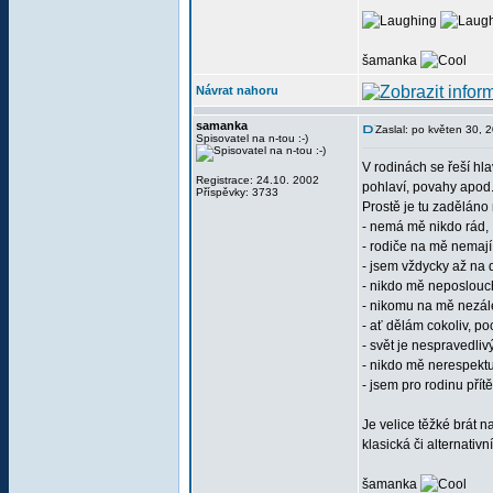
šamanka
Návrat nahoru
samanka
Zaslal: po květen 30, 
Spisovatel na n-tou :-)
V rodinách se řeší hl
Registrace: 24.10. 2002
pohlaví, povahy apod.
Příspěvky: 3733
Prostě je tu zaděláno
- nemá mě nikdo rád,
- rodiče na mě nemají
- jsem vždycky až na 
- nikdo mě neposlouc
- nikomu na mě nezále
- ať dělám cokoliv, po
- svět je nespravedlivý
- nikdo mě nerespektu
- jsem pro rodinu přítěž
Je velice těžké brát 
klasická či alternativ
šamanka