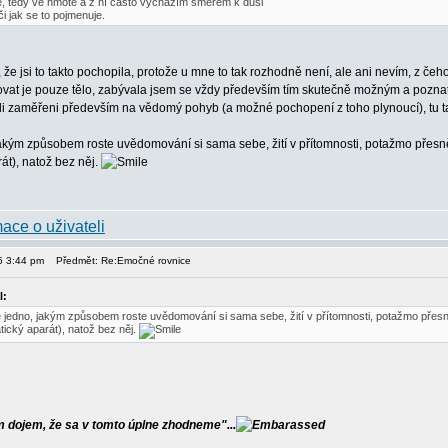
, tedy ve hmotě a z ní často vycházím směrem k duši
i jak se to pojmenuje.
že jsi to takto pochopila, protože u mne to tak rozhodně není, ale ani nevím, z čeh
vat je pouze tělo, zabývala jsem se vždy především tím skutečně možným a pozn
 byli zaměřeni především na vědomý pohyb (a možné pochopení z toho plynoucí), tu ta
jakým způsobem roste uvědomování si sama sebe, žití v přítomnosti, potažmo přesně 
t), natož bez něj.
15 3:44 pm
Předmět: Re:Emočné rovnice
l:
e jedno, jakým způsobem roste uvědomování si sama sebe, žití v přítomnosti, potažmo přesně
cký aparát), natož bez něj.
dojem, že sa v tomto úplne zhodneme"...