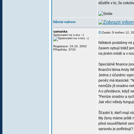
důvěře v to, že cokoli
Návrat nahoru
samanka
Zaslal: čt květen 12, 
Spisovatel na n-tou :-)
Některé problémy mi př
Registrace: 24.10. 2002
časem vybují totéž je
Příspěvky: 3733
na jiném místě a v nové
Speciálně finance jso
finanční téma Andy W
Jedna z účastnic vypr
peněz má klasické: "N
nemůže jít snadno ne
A o přestávce, když se
"Peníze snadno a ryc
Jak věci někdy funguj
Šťastní ti, kteří mají
My ženy máme ještě na
před neuvěřitelně sen
opravdu je potřebuji?