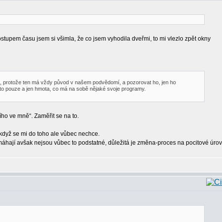
Postupem času jsem si všimla, že co jsem vyhodila dveřmi, to mi vlezlo zpět okny
tu, protože ten má vždy původ v našem podvědomí, a pozorovat ho, jen ho
 Je to pouze a jen hmota, co má na sobě nějaké svoje programy.
ho ve mně“. Zaměřit se na to.
i když se mi do toho ale vůbec nechce.
omáhají avšak nejsou vůbec to podstatné, důležitá je změna-proces na pocitové úrov