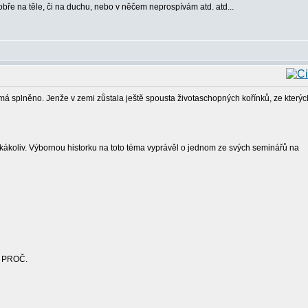
 dobře na těle, či na duchu, nebo v něčem neprospívám atd. atd...
k má splněno. Jenže v zemi zůstala ještě spousta životaschopných kořínků, ze kterýc
jakákoliv. Výbornou historku na toto téma vyprávěl o jednom ze svých seminářů na
 - PROČ.