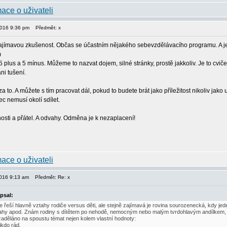
2016 9:36 pm
Předmět: x
zajímavou zkušenost. Občas se účastním nějakého sebevzdělávacího programu. A je
m
 plus a 5 mínus. Můžeme to nazvat dojem, silné stránky, prostě jakkoliv. Je to cvič
ni tušení.
a to. A můžete s tím pracovat dál, pokud to budete brát jako příležitost nikoliv ja
ec nemusí okolí sdílet.
sti a přátel. A odvahy. Odměna je k nezaplacení!
2016 9:13 am
Předmět: Re: x
psal:
e řeší hlavně vztahy rodiče versus děti, ale stejně zajímavá je rovina sourozenecká, kdy j
ahy apod. Znám rodiny s dítětem po nehodě, nemocným nebo malým tvrdohlavým andílkem, kter
 zaděláno na spoustu témat nejen kolem vlastní hodnoty:
kdo rád,