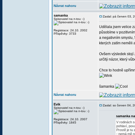
Návrat nahoru
samanka
Zaslal: pá červen 03, 
Spisovatel na n-tou :-)
Udělala jsem velice 
Registrace: 24.10. 2002
působíme v pozitivní
Příspěvky: 3733
a negativním smyslu, 5
kterých zatím neměli a
Ovšem výsledek stojí z
určitý názor, který vůb
Chce to hodně upřímno
šamanka
Návrat nahoru
Evik
Zaslal: so červen 04, 
Spisovatel na n-tou :-)
samanka na
Registrace: 24.10. 2007
V rodinách s
Příspěvky: 1845
pohlaví, pov
Prostě je tu
- nemá mě ni