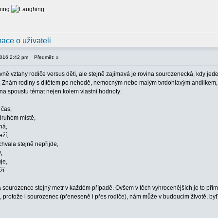
2016 2:42 pm
Předmět: x
avně vztahy rodiče versus děti, ale stejně zajímavá je rovina sourozenecká, kdy je
 Znám rodiny s dítětem po nehodě, nemocným nebo malým tvrdohlavým andílkem, kter
 na spoustu témat nejen kolem vlastní hodnoty:
 čas,
druhém místě,
há,
ží,
chvala stejně nepřijde,
,
je,
í ...
na sourozence stejný metr v každém případě. Ovšem v těch vyhrocenějších je to přím
ní, protože i sourozenec (přeneseně i přes rodiče), nám může v budoucím životě, byť