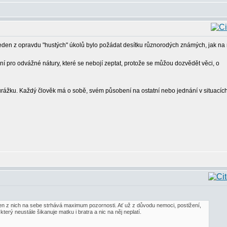
den z opravdu "hustých" úkolů bylo požádat desítku různorodých známých, jak na
ení pro odvážné nátury, které se nebojí zeptat, protože se můžou dozvědět věci, o
ko urážku. Každý člověk má o sobě, svém působení na ostatní nebo jednání v situacíc
eden z nich na sebe strhává maximum pozornosti. Ať už z důvodu nemoci, postižení,
ý neustále šikanuje matku i bratra a nic na něj neplatí.