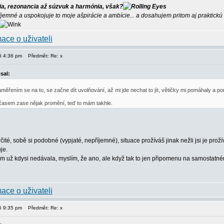
ia, rezonancia až súzvuk a harmónia, však?
íjemné a uspokojuje to moje ašpirácie a ambície... a dosahujem pritom aj praktick
15 4:36 pm
Předmět: Re: x
sal:
měřením se na to, se začne dít uvolňování, až mi jde nechat to jít, větičky mi pomáhaly a p
 časem zase nějak promění, teď to mám takhle.
té, sobě si podobné (vypjaté, nepříjemné), situace prožíváš jinak nežli jsi je prož
je.
m už kdysi nedávala, myslím, že ano, ale když tak to jen připomenu na samostatné
15 9:35 pm
Předmět: Re: x