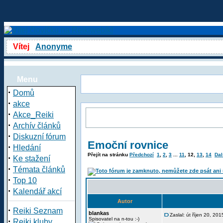
Vítej
Anonyme
Menu
·
Domů
·
akce
·
Akce_Reiki
·
Archív článků
·
Diskuzní fórum
Emoční rovnice
·
Hledání
Přejít na stránku
Předchozí
1
,
2
,
3
...
11
,
12
,
13
,
14
Dal
·
Ke stažení
·
Témata článků
·
Top 10
·
Kalendář akcí
Autor
·
Reiki Seznam
blankas
Zaslal: út říjen 20, 20
·
Spisovatel na n-tou :-)
Reiki kluby