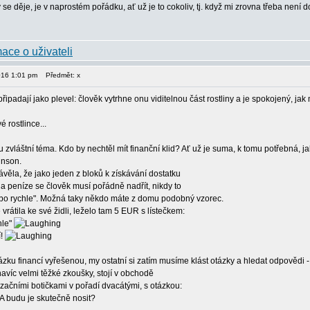
v se děje, je v naprostém pořádku, ať už je to cokoliv, tj. když mi zrovna třeba není
2016 1:01 pm
Předmět: x
ipadají jako plevel: člověk vytrhne onu viditelnou část rostliny a je spokojený, ja
n
 rostlince...
u zvláštní téma. Kdo by nechtěl mít finanční klid? Ať už je suma, k tomu potřebná, 
inson.
ávěla, že jako jeden z bloků k získávání dostatku
a peníze se člověk musí pořádně nadřít, nikdy to
bo rychle". Možná taky někdo máte z domu podobný vzorec.
 vrátila ke své židli, leželo tam 5 EUR s lístečkem:
hle"
í!
 otázku financí vyřešenou, my ostatní si zatím musíme klást otázky a hledat odpovědi
víc velmi těžké zkoušky, stojí v obchodě
začními botičkami v pořadí dvacátými, s otázkou:
 A budu je skutečně nosit?