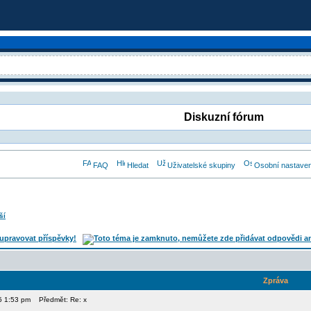
Diskuzní fórum
FAQ
Hledat
Uživatelské skupiny
Osobní nastaven
ší
Zpráva
15 1:53 pm
Předmět: Re: x