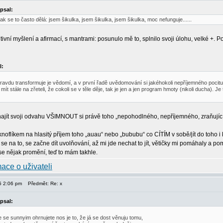
psal:
 jak se to často dělá: jsem šikulka, jsem šikulka, jsem šikulka, moc nefunguje......
ivní myšlení a afirmací, s mantrami: posunulo mě to, splnilo svoji úlohu, velké +. 
l:
ravdu transformuje je vědomí, a v první řadě uvědomování si jakéhokoli nepříjemného poci
mít stále na zřeteli, že cokoli se v těle děje, tak je jen a jen program hmoty (nikoli ducha).
najít svoji odvahu VŠIMNOUT si právě toho „nepohodlného, nepříjemného, zraňující
knoflíkem na hlasitý příjem toho „auau“ nebo „bububu“ co CÍTÍM v sobě/jít do toho 
e na to, se začne dít uvolňování, až mi jde nechat to jít, větičky mi pomáhaly a p
se nějak promění, teď to mám takhle.
15 2:06 pm
Předmět: Re: x
psal:
 se sunnyim ohrnujete nos je to, že já se dost věnuju tomu,