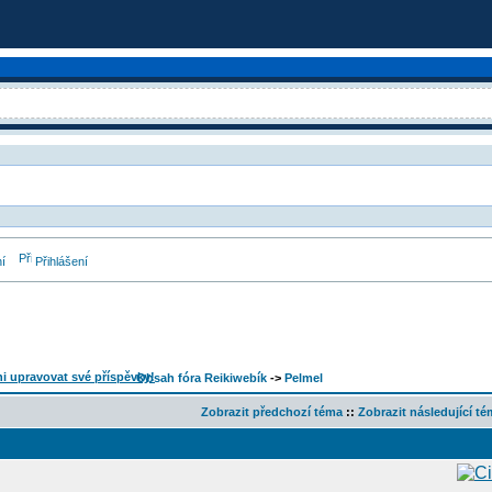
í
Přihlášení
Obsah fóra Reikiwebík
->
Pelmel
Zobrazit předchozí téma
::
Zobrazit následující t