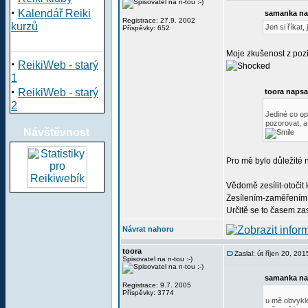
·
Kalendář Reiki
samanka na
Registrace: 27.9. 2002
kurzů
Jen si říkat,
Příspěvky: 652
Moje zkušenost z pozit
·
ReikiWeb - starý
1
·
ReikiWeb - starý
toora napsa
2
Jediné co op
pozorovat, a 
Návštěvnost
Pro mě bylo důležité 
Vědomě zesílit-otočit 
Zesílením-zaměřením s
Určitě se to časem za
Návrat nahoru
toora
Zaslal: út říjen 20, 20
Spisovatel na n-tou :-)
samanka na
Registrace: 9.7. 2005
Příspěvky: 3774
u mě obvykle