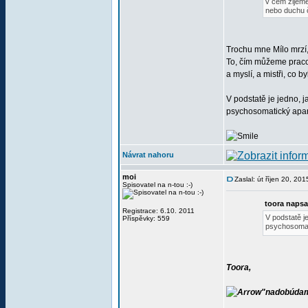
v čem žijeme
nebo duchu č
Trochu mne Mílo mrzí, 
To, čím můžeme praco
a myslí, a mistři, co
V podstatě je jedno, 
psychosomatický apará
Návrat nahoru
moi
Zaslal: út říjen 20, 20
Spisovatel na n-tou :-)
toora napsa
Registrace: 6.10. 2011
V podstatě j
Příspěvky: 559
psychosomati
Toora,
"nadobúdam 