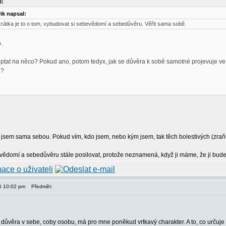
l:
ik napsal:
rátka je to o tom, vybudovat si sebevědomí a sebedůvěru. Věřit sama sobě.
.
tat na něco? Pokud ano, potom tedyx, jak se důvěra k sobě samotné projevuje ve 
o?
e jsem sama sebou. Pokud vím, kdo jsem, nebo kým jsem, tak těch bolestivých (zraňuj
evědomí a sebedůvěru stále posilovat, protože neznamená, když ji máme, že ji bud
15 10:02 pm
Předmět:
důvěra v sebe, coby osobu, má pro mne poněkud vrtkavý charakter. A to, co určuje m