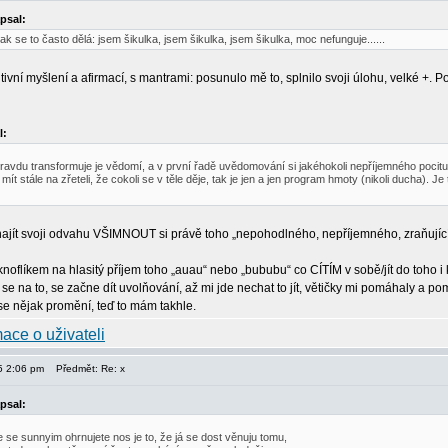
psal:
 jak se to často dělá: jsem šikulka, jsem šikulka, jsem šikulka, moc nefunguje......
ivní myšlení a afirmací, s mantrami: posunulo mě to, splnilo svoji úlohu, velké +. 
l:
ravdu transformuje je vědomí, a v první řadě uvědomování si jakéhokoli nepříjemného poci
mít stále na zřeteli, že cokoli se v těle děje, tak je jen a jen program hmoty (nikoli ducha).
najít svoji odvahu VŠIMNOUT si právě toho „nepohodlného, nepříjemného, zraňující
knoflíkem na hlasitý příjem toho „auau“ nebo „bububu“ co CÍTÍM v sobě/jít do toho 
e na to, se začne dít uvolňování, až mi jde nechat to jít, větičky mi pomáhaly a p
se nějak promění, teď to mám takhle.
15 2:06 pm
Předmět: Re: x
psal:
 se sunnyim ohrnujete nos je to, že já se dost věnuju tomu,