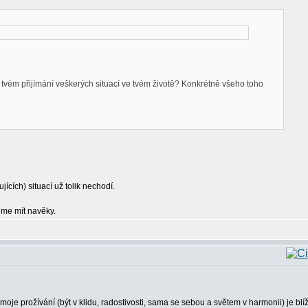
tvém přijímání veškerých situací ve tvém životě? Konkrétně všeho toho
ících) situací už tolik nechodí.
eme mít navěky.
oje prožívání (být v klidu, radostivosti, sama se sebou a světem v harmonii) je blí