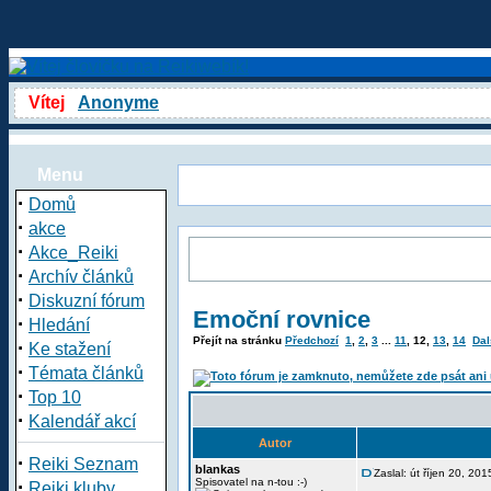
Vítej
Anonyme
Menu
·
Domů
·
akce
·
Akce_Reiki
·
Archív článků
·
Diskuzní fórum
Emoční rovnice
·
Hledání
Přejít na stránku
Předchozí
1
,
2
,
3
...
11
,
12
,
13
,
14
Dal
·
Ke stažení
·
Témata článků
·
Top 10
·
Kalendář akcí
Autor
·
Reiki Seznam
blankas
Zaslal: út říjen 20, 20
·
Spisovatel na n-tou :-)
Reiki kluby