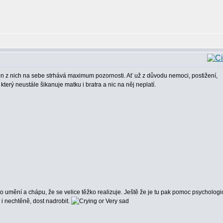
den z nich na sebe strhává maximum pozornosti. Ať už z důvodu nemoci, postižení,
ý neustále šikanuje matku i bratra a nic na něj neplatí.
o umění a chápu, že se velice těžko realizuje. Ještě že je tu pak pomoc psychologi
 i nechtěně, dost nadrobit.