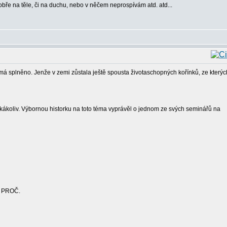
 dobře na těle, či na duchu, nebo v něčem neprospívám atd. atd...
k má splněno. Jenže v zemi zůstala ještě spousta životaschopných kořínků, ze kterýc
jakákoliv. Výbornou historku na toto téma vyprávěl o jednom ze svých seminářů na
 - PROČ.