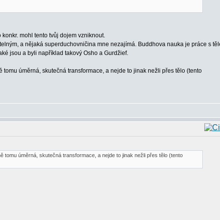
o konkr. mohl tento tvůj dojem vzniknout.
atelným, a nějaká superduchovničina mne nezajímá. Buddhova nauka je práce s tě
ké jsou a byli například takový Osho a Gurdžief.
tomu úměrná, skutečná transformace, a nejde to jinak nežli přes tělo (tento
 tomu úměrná, skutečná transformace, a nejde to jinak nežli přes tělo (tento