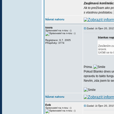
Zaujímavá konštelác
Ak to prežívam ako pr
s vlastnou podstatou.
Návrat nahoru
toora
Zaslal: út říjen 20, 20
Spisovatel na n-tou :-)
blankas nap
Registrace: 9.7. 2005
Příspěvky: 3774
Zesílením-za
úrovni.
Určitě se to
Prima.
Pokud Blanko dnes urči
opravdu to takto fungu
Nevím, zda jsem to se
Návrat nahoru
Evik
Zaslal: út říjen 20, 20
Spisovatel na n-tou :-)