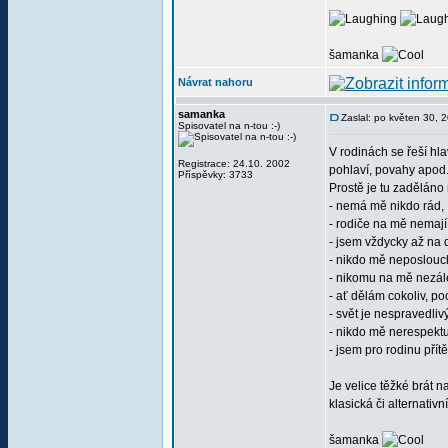
šamanka
Návrat nahoru
samanka
Zaslal: po květen 30, 
Spisovatel na n-tou :-)
V rodinách se řeší hl
Registrace: 24.10. 2002
pohlaví, povahy apod.
Příspěvky: 3733
Prostě je tu zaděláno
- nemá mě nikdo rád,
- rodiče na mě nemají
- jsem vždycky až na 
- nikdo mě neposlouc
- nikomu na mě nezále
- ať dělám cokoliv, po
- svět je nespravedlivý
- nikdo mě nerespektu
- jsem pro rodinu přítěž
Je velice těžké brát 
klasická či alternativ
šamanka