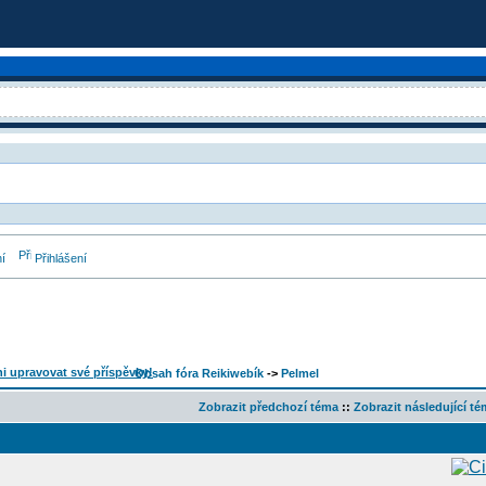
í
Přihlášení
Obsah fóra Reikiwebík
->
Pelmel
Zobrazit předchozí téma
::
Zobrazit následující t