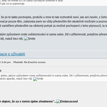
, tedy ve hmotě a z ní často vycházím směrem k duši
i jak se to pojmenuje.
že jsi to takto pochopila, protože u mne to tak rozhodně není, ale ani nevím, z čeh
vat je pouze tělo, zabývala jsem se vždy především tím skutečně možným a pozn
 byli zaměřeni především na vědomý pohyb (a možné pochopení z toho plynoucí), tu ta
jakým způsobem roste uvědomování si sama sebe, žití v přítomnosti, potažmo přesně 
t), natož bez něj.
15 3:44 pm
Předmět: Re:Emočné rovnice
l:
e jedno, jakým způsobem roste uvědomování si sama sebe, žití v přítomnosti, potažmo přesně
cký aparát), natož bez něj.
dojem, že sa v tomto úplne zhodneme"...