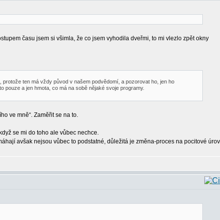
Postupem času jsem si všimla, že co jsem vyhodila dveřmi, to mi vlezlo zpět okny
tu, protože ten má vždy původ v našem podvědomí, a pozorovat ho, jen ho
 Je to pouze a jen hmota, co má na sobě nějaké svoje programy.
ho ve mně“. Zaměřit se na to.
i když se mi do toho ale vůbec nechce.
omáhají avšak nejsou vůbec to podstatné, důležitá je změna-proces na pocitové úrov