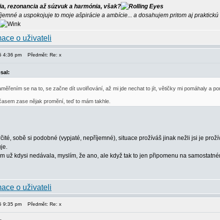
ia, rezonancia až súzvuk a harmónia, však?
íjemné a uspokojuje to moje ašpirácie a ambície... a dosahujem pritom aj praktick
15 4:36 pm
Předmět: Re: x
sal:
měřením se na to, se začne dít uvolňování, až mi jde nechat to jít, větičky mi pomáhaly a p
 časem zase nějak promění, teď to mám takhle.
té, sobě si podobné (vypjaté, nepříjemné), situace prožíváš jinak nežli jsi je prož
je.
m už kdysi nedávala, myslím, že ano, ale když tak to jen připomenu na samostatné
15 9:35 pm
Předmět: Re: x