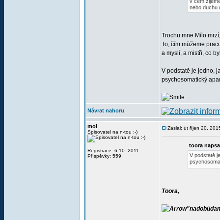
v čem žijeme
nebo duchu č
Trochu mne Mílo mrzí, 
To, čím můžeme praco
a myslí, a mistři, co
V podstatě je jedno, 
psychosomatický apará
Návrat nahoru
moi
Zaslal: út říjen 20, 20
Spisovatel na n-tou :-)
toora napsa
Registrace: 6.10. 2011
V podstatě j
Příspěvky: 559
psychosomati
Toora,
"nadobúdam 