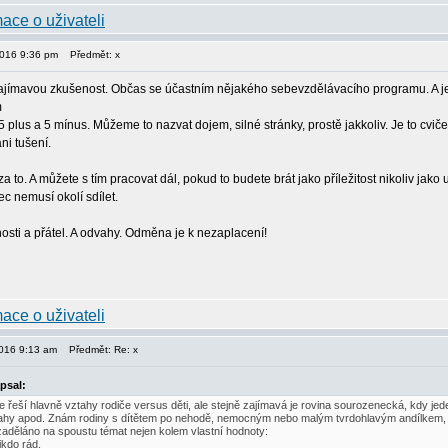
2016 9:36 pm
Předmět: x
zajímavou zkušenost. Občas se účastním nějakého sebevzdělávacího programu. A je
m
 plus a 5 mínus. Můžeme to nazvat dojem, silné stránky, prostě jakkoliv. Je to cvič
ni tušení.
a to. A můžete s tím pracovat dál, pokud to budete brát jako příležitost nikoliv ja
ec nemusí okolí sdílet.
sti a přátel. A odvahy. Odměna je k nezaplacení!
2016 9:13 am
Předmět: Re: x
psal:
e řeší hlavně vztahy rodiče versus děti, ale stejně zajímavá je rovina sourozenecká, kdy j
ahy apod. Znám rodiny s dítětem po nehodě, nemocným nebo malým tvrdohlavým andílkem, kter
 zaděláno na spoustu témat nejen kolem vlastní hodnoty:
kdo rád,