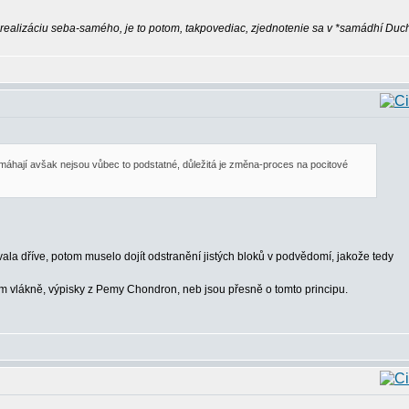
ú realizáciu seba-samého, je to potom, takpovediac, zjednotenie sa v *samádhí Duc
omáhají avšak nejsou vůbec to podstatné, důležitá je změna-proces na pocitové
ívala dříve, potom muselo dojít odstranění jistých bloků v podvědomí, jakože tedy
m vlákně, výpisky z Pemy Chondron, neb jsou přesně o tomto principu.