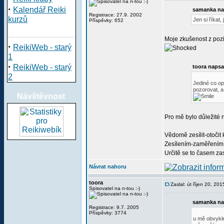
·
Kalendář Reiki
samanka na
Registrace: 27.9. 2002
kurzů
Jen si říkat,
Příspěvky: 652
Moje zkušenost z pozit
·
ReikiWeb - starý
1
·
ReikiWeb - starý
toora napsa
2
Jediné co op
pozorovat, a 
Návštěvnost
Pro mě bylo důležité 
Vědomě zesílit-otočit 
Zesílením-zaměřením s
Určitě se to časem za
Návrat nahoru
toora
Zaslal: út říjen 20, 20
Spisovatel na n-tou :-)
samanka na
Registrace: 9.7. 2005
Příspěvky: 3774
u mě obvykle