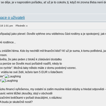
v se děje, je v naprostém pořádku, ať už je to cokoliv, tj. když mi zrovna třeba není
2016 1:01 pm
Předmět: x
ipadají jako plevel: člověk vytrhne onu viditelnou část rostliny a je spokojený, ja
n
 rostlince...
u zvláštní téma. Kdo by nechtěl mít finanční klid? Ať už je suma, k tomu potřebná, 
inson.
ávěla, že jako jeden z bloků k získávání dostatku
a peníze se člověk musí pořádně nadřít, nikdy to
bo rychle". Možná taky někdo máte z domu podobný vzorec.
 vrátila ke své židli, leželo tam 5 EUR s lístečkem:
hle"
í!
 otázku financí vyřešenou, my ostatní si zatím musíme klást otázky a hledat odpovědi
víc velmi těžké zkoušky, stojí v obchodě
začními botičkami v pořadí dvacátými, s otázkou:
 A budu je skutečně nosit?