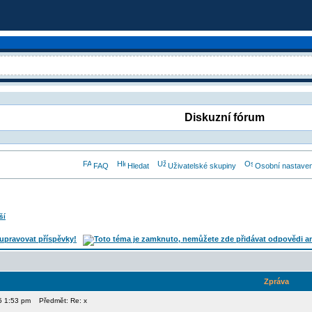
Diskuzní fórum
FAQ
Hledat
Uživatelské skupiny
Osobní nastaven
ší
Zpráva
15 1:53 pm
Předmět: Re: x