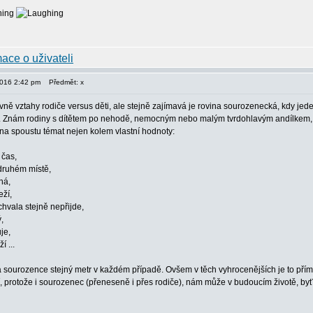
2016 2:42 pm
Předmět: x
avně vztahy rodiče versus děti, ale stejně zajímavá je rovina sourozenecká, kdy je
 Znám rodiny s dítětem po nehodě, nemocným nebo malým tvrdohlavým andílkem, kter
 na spoustu témat nejen kolem vlastní hodnoty:
 čas,
druhém místě,
há,
ží,
chvala stejně nepřijde,
,
je,
í ...
na sourozence stejný metr v každém případě. Ovšem v těch vyhrocenějších je to přím
ní, protože i sourozenec (přeneseně i přes rodiče), nám může v budoucím životě, byť