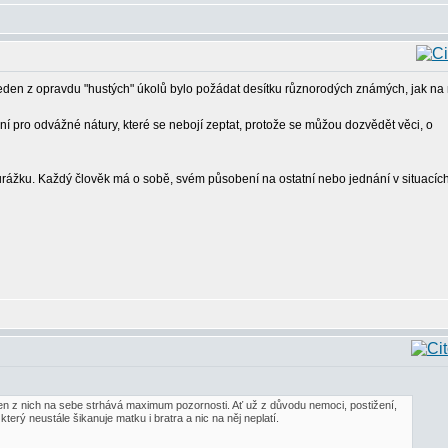
den z opravdu "hustých" úkolů bylo požádat desítku různorodých známých, jak na
ení pro odvážné nátury, které se nebojí zeptat, protože se můžou dozvědět věci, o
ko urážku. Každý člověk má o sobě, svém působení na ostatní nebo jednání v situacíc
eden z nich na sebe strhává maximum pozornosti. Ať už z důvodu nemoci, postižení,
ý neustále šikanuje matku i bratra a nic na něj neplatí.