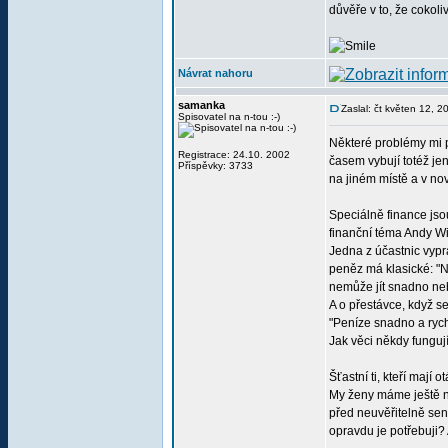
důvěře v to, že cokoli
Návrat nahoru
samanka
Zaslal: čt květen 12, 
Spisovatel na n-tou :-)
Některé problémy mi př
Registrace: 24.10. 2002
časem vybují totéž je
Příspěvky: 3733
na jiném místě a v nové
Speciálně finance jso
finanční téma Andy W
Jedna z účastnic vypr
peněz má klasické: "N
nemůže jít snadno ne
A o přestávce, když se
"Peníze snadno a ryc
Jak věci někdy funguj
Šťastní ti, kteří mají
My ženy máme ještě na
před neuvěřitelně sen
opravdu je potřebuji?