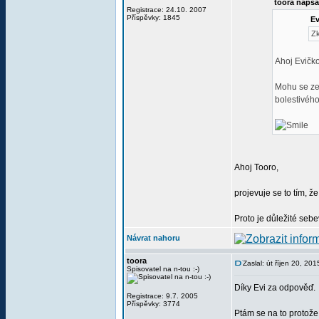
toora napsa
Registrace: 24.10. 2007
Příspěvky: 1845
Ev
Zk
Ahoj Evičko
Mohu se zep
bolestivéh
Ahoj Tooro,
projevuje se to tím, ž
Proto je důležité seb
Návrat nahoru
toora
Zaslal: út říjen 20, 20
Spisovatel na n-tou :-)
Díky Evi za odpověď.
Registrace: 9.7. 2005
Příspěvky: 3774
Ptám se na to protože 