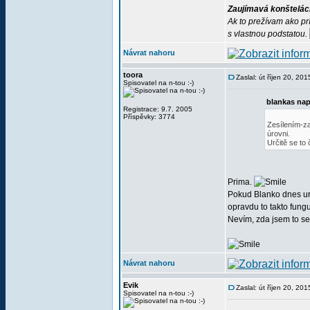
Zaujímavá konštelác
Ak to prežívam ako pr
s vlastnou podstatou.
Návrat nahoru
toora
Zaslal: út říjen 20, 20
Spisovatel na n-tou :-)
blankas nap
Registrace: 9.7. 2005
Příspěvky: 3774
Zesílením-za
úrovni.
Určitě se to
Prima.
Pokud Blanko dnes urči
opravdu to takto fungu
Nevím, zda jsem to se
Návrat nahoru
Evik
Zaslal: út říjen 20, 20
Spisovatel na n-tou :-)