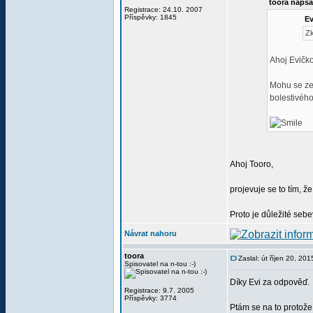
toora napsa
Registrace: 24.10. 2007
Příspěvky: 1845
Ev
Zk
Ahoj Evičko
Mohu se zep
bolestivéh
Ahoj Tooro,
projevuje se to tím, ž
Proto je důležité seb
Návrat nahoru
toora
Zaslal: út říjen 20, 20
Spisovatel na n-tou :-)
Díky Evi za odpověď.
Registrace: 9.7. 2005
Příspěvky: 3774
Ptám se na to protože 