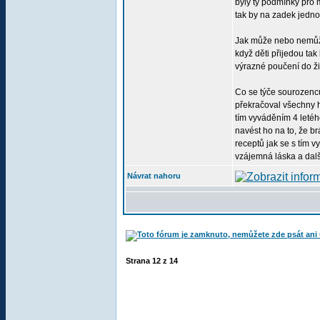
byly ty podmínky pro 
tak by na zadek jednoz
Jak může nebo nemůže 
když děti přijedou tak
výrazné poučení do ži
Co se týče sourozenců,
překračoval všechny h
tím vyváděním 4 letéh
navést ho na to, že br
receptů jak se s tím v
vzájemná láska a dalš
Návrat nahoru
Strana
12
z
14