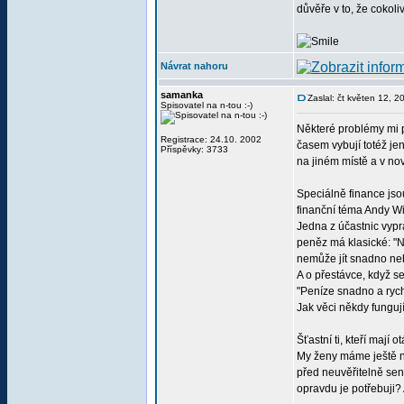
důvěře v to, že cokoli
Návrat nahoru
samanka
Zaslal: čt květen 12, 
Spisovatel na n-tou :-)
Některé problémy mi př
Registrace: 24.10. 2002
časem vybují totéž je
Příspěvky: 3733
na jiném místě a v nové
Speciálně finance jso
finanční téma Andy W
Jedna z účastnic vypr
peněz má klasické: "N
nemůže jít snadno ne
A o přestávce, když se
"Peníze snadno a ryc
Jak věci někdy funguj
Šťastní ti, kteří mají
My ženy máme ještě na
před neuvěřitelně sen
opravdu je potřebuji?