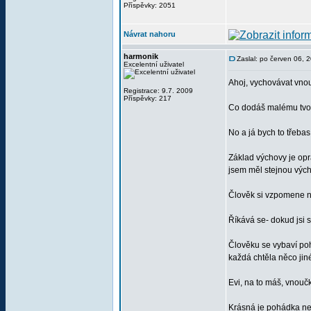
Příspěvky: 2051
Návrat nahoru
harmonik
Zaslal: po červen 06, 
Excelentní uživatel
Ahoj, vychovávat vnouč
Registrace: 9.7. 2009
Příspěvky: 217
Co dodáš malému tvoreč
No a já bych to třebas r
Základ výchovy je opra
jsem měl stejnou výcho
Člověk si vzpomene na 
Říkává se- dokud jsi s
Člověku se vybaví poh
každá chtěla něco jin
Evi, na to máš, vnoučk
Krásná je pohádka nebo