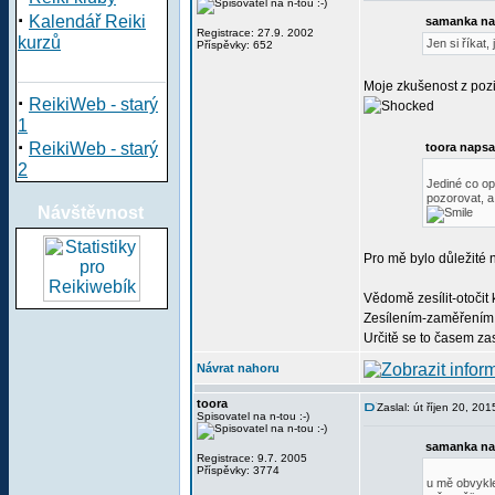
·
Kalendář Reiki
samanka na
Registrace: 27.9. 2002
kurzů
Jen si říkat,
Příspěvky: 652
Moje zkušenost z pozit
·
ReikiWeb - starý
1
·
ReikiWeb - starý
toora napsa
2
Jediné co op
pozorovat, a 
Návštěvnost
Pro mě bylo důležité 
Vědomě zesílit-otočit 
Zesílením-zaměřením s
Určitě se to časem za
Návrat nahoru
toora
Zaslal: út říjen 20, 20
Spisovatel na n-tou :-)
samanka na
Registrace: 9.7. 2005
Příspěvky: 3774
u mě obvykle