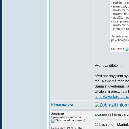
- rodiče na 
- jsem vždy
- nikdo mě 
- nikomu na 
- ať dělám co
- svět je nes
- nikdo mě n
- jsem pro rod
Je velice tě
psychologick
šamanka
Výchova dítěte ....
před pár dny jsem byl
točí. Navíc má ročníh
Sama si uvědomuji, jak
Určitě si ji přečtu já 
https://www.kosmas.cz
Návrat nahoru
Zbultran
Zaslal: po červen 06, 
Spisovatel na n-tou :-)
Já bych o tom Martínk
Registrace: 21.9. 2004