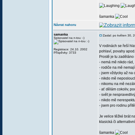
šamanka
Návrat nahoru
samanka
Zaslal: po květen 30, 
Spisovatel na n-tou :-)
V rodinách se řeší hl
Registrace: 24.10. 2002
pohlaví, povahy apod.
Příspěvky: 3733
Prostě je tu zaděláno
- nemá mě nikdo rád,
- rodiče na mě nemají
- jsem vždycky až na 
- nikdo mě neposlouc
- nikomu na mě nezále
- ať dělám cokoliv, po
- svět je nespravedlivý
- nikdo mě nerespektu
- jsem pro rodinu přítěž
Je velice těžké brát 
klasická či alternativ
šamanka