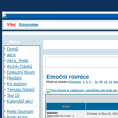
Vítej
Anonyme
Menu
·
Domů
·
akce
·
Akce_Reiki
·
Archív článků
·
Diskuzní fórum
Emoční rovnice
·
Hledání
Přejít na stránku
Předchozí
1
,
2
,
3
...
11
,
12
,
13
,
14
Dal
·
Ke stažení
·
Témata článků
·
Top 10
·
Kalendář akcí
Autor
·
Reiki Seznam
blankas
Zaslal: út říjen 20, 20
·
Spisovatel na n-tou :-)
Reiki kluby