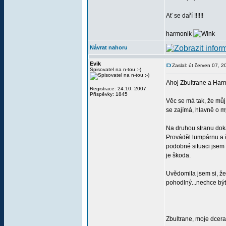
Ať se daří !!!!!!
harmonik
Návrat nahoru
Evik
Zaslal: út červen 07, 
Spisovatel na n-tou :-)
Ahoj Zbultrane a Harm
Registrace: 24.10. 2007
Příspěvky: 1845
Věc se má tak, že můj 
se zajímá, hlavně o mys
Na druhou stranu doká
Prováděl lumpárnu a čí
podobné situaci jsem b
je škoda.
Uvědomila jsem si, že
pohodlný...nechce být 
Zbultrane, moje dcera 