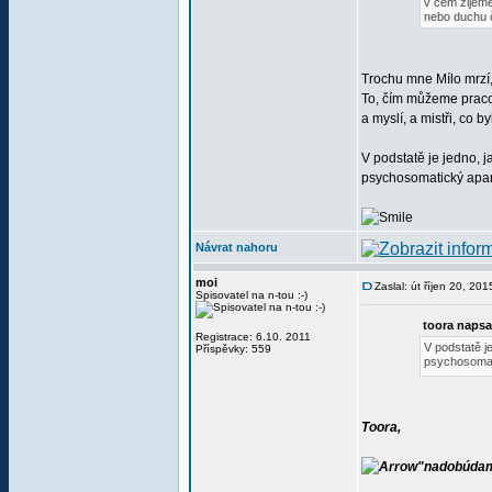
v čem žijeme
nebo duchu č
Trochu mne Mílo mrzí, 
To, čím můžeme praco
a myslí, a mistři, co
V podstatě je jedno, 
psychosomatický apará
Návrat nahoru
moi
Zaslal: út říjen 20, 20
Spisovatel na n-tou :-)
toora napsa
Registrace: 6.10. 2011
V podstatě j
Příspěvky: 559
psychosomati
Toora,
"nadobúdam 