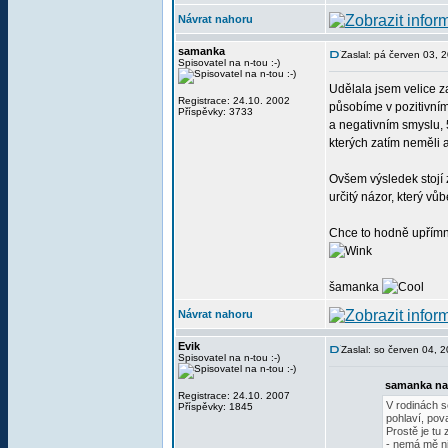
Návrat nahoru
samanka
Zaslal: pá červen 03, 
Spisovatel na n-tou :-)
Udělala jsem velice 
Registrace: 24.10. 2002
působíme v pozitivní
Příspěvky: 3733
a negativním smyslu, 5
kterých zatím neměli a
Ovšem výsledek stojí z
určitý názor, který vůb
Chce to hodně upřímno
šamanka
Návrat nahoru
Evik
Zaslal: so červen 04, 
Spisovatel na n-tou :-)
samanka na
Registrace: 24.10. 2007
V rodinách s
Příspěvky: 1845
pohlaví, pov
Prostě je tu
- nemá mě ni