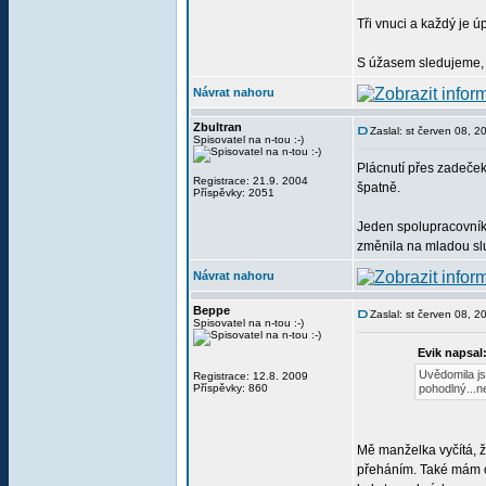
Tři vnuci a každý je 
S úžasem sledujeme, ja
Návrat nahoru
Zbultran
Zaslal: st červen 08, 
Spisovatel na n-tou :-)
Plácnutí přes zadeček 
Registrace: 21.9. 2004
špatně.
Příspěvky: 2051
Jeden spolupracovník 
změnila na mladou sl
Návrat nahoru
Beppe
Zaslal: st červen 08, 
Spisovatel na n-tou :-)
Evik napsal
Uvědomila js
Registrace: 12.8. 2009
Příspěvky: 860
pohodlný...ne
Mě manželka vyčítá, ž
přeháním. Také mám od