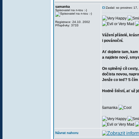
samanka
Zaslal: so prosinec 17
Spisovatel na n-tou :-)
Registrace: 24.10. 2002
Příspěvky: 3733
Vážení přátelé, krás
i povánoční.
Ať dojdete tam, kam 
a najdete nový, smysl
On splněný cíl cesty
dočista novou, napro
Jenže co teď? S čím 
Hodně štěstí, ať už j
šamanka
Návrat nahoru