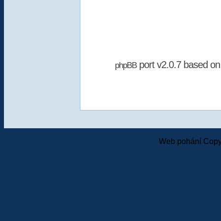
port v2.0.7 based o
phpBB
Web pohání Copy