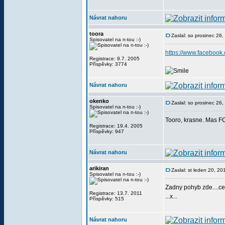
Návrat nahoru
toora
Zaslal: so prosinec 26
Spisovatel na n-tou :-)
https://www.facebook
Registrace: 9.7. 2005
Příspěvky: 3774
Návrat nahoru
okenko
Zaslal: so prosinec 26
Spisovatel na n-tou :-)
Tooro, krasne. Mas FC
Registrace: 19.4. 2005
Příspěvky: 947
Návrat nahoru
arikiran
Zaslal: st leden 20, 2
Spisovatel na n-tou :-)
Zadny pohyb zde....c
Registrace: 13.7. 2011
...x...
Příspěvky: 515
Návrat nahoru