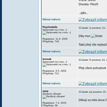
Vcera- stress
Dneska- Ples!!!
...pjks...
Návrat nahoru
Psychedelic
Zaslal: út prosinec 22
Spisovatel na n-tou :-)
Díky moc
Registrace: 11.6. 2005
Příspěvky: 745
Také přeji vše nejlep
Návrat nahoru
bronek
Zaslal: čt prosinec 24
Spisovatel na n-tou :-)
Přeji všem pohodové 
Registrace: 4.5. 2002
Příspěvky: 721
Návrat nahoru
saxa
Zaslal: pá prosinec 25
Zkušený uživatel
Děkuji za milá slova 
Registrace: 7.3. 2015
Příspěvky: 38