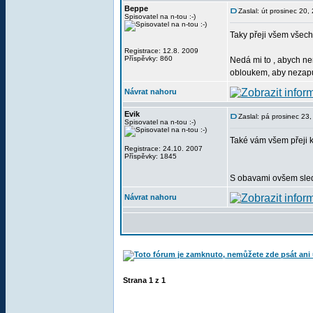
Beppe
Zaslal: út prosinec 20
Spisovatel na n-tou :-)
Taky přeji všem všechn
Registrace: 12.8. 2009
Příspěvky: 860
Nedá mi to , abych ne
obloukem, aby nezapust
Návrat nahoru
Evik
Zaslal: pá prosinec 23
Spisovatel na n-tou :-)
Také vám všem přeji 
Registrace: 24.10. 2007
Příspěvky: 1845
S obavami ovšem sledu
Návrat nahoru
Strana
1
z
1