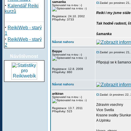
samanka
Zaslal: po prosinec 21
·
Kalendář Reiki
Spisovatel na n-tou :-)
kurzů
Reiki i my jsme stále
Registrace: 24.10. 2002
Příspěvky: 3733
Tak hodně radosti, š
·
ReikiWeb - starý
1
šamanka
·
ReikiWeb - starý
Návrat nahoru
2
Beppe
Zaslal: po prosinec 21
Spisovatel na n-tou :-)
Návštěvnost
Připojuji se k šamance
Registrace: 12.8. 2009
Příspěvky: 860
Návrat nahoru
arikiran
Zaslal: út prosinec 22
Spisovatel na n-tou :-)
Zdravim vsechny
Registrace: 13.7. 2011
Vice Svetla
Příspěvky: 515
Krasne svatky Slunka
A Uplnku