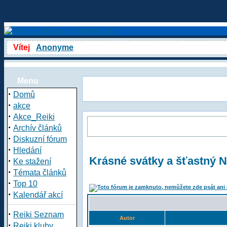
Vítej
Anonyme
Menu
·
Domů
·
akce
·
Akce_Reiki
·
Archív článků
·
Diskuzní fórum
·
Hledání
Krásné svátky a šťastný 
·
Ke stažení
·
Témata článků
·
Top 10
·
Kalendář akcí
·
Reiki Seznam
Autor
·
Reiki kluby