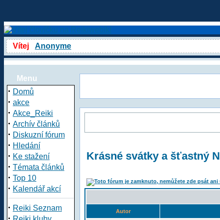
Vítej
Anonyme
Menu
·
Domů
·
akce
·
Akce_Reiki
·
Archív článků
·
Diskuzní fórum
·
Hledání
Krásné svátky a šťastný 
·
Ke stažení
·
Témata článků
·
Top 10
·
Kalendář akcí
·
Reiki Seznam
Autor
·
Reiki kluby