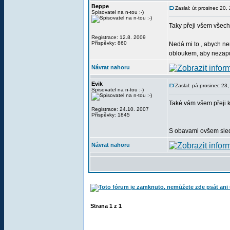
Beppe
Zaslal: út prosinec 20
Spisovatel na n-tou :-)
Taky přeji všem všechn
Registrace: 12.8. 2009
Příspěvky: 860
Nedá mi to , abych ne
obloukem, aby nezapust
Návrat nahoru
Evik
Zaslal: pá prosinec 23
Spisovatel na n-tou :-)
Také vám všem přeji 
Registrace: 24.10. 2007
Příspěvky: 1845
S obavami ovšem sledu
Návrat nahoru
Strana
1
z
1