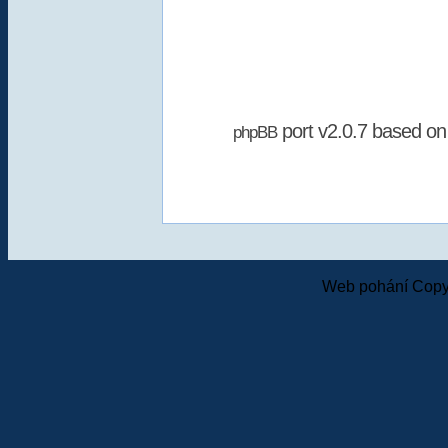
port v2.0.7 based o
phpBB
Web pohání Copy