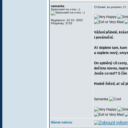
samanka
Zaslal: so prosinec 17
Spisovatel na n-tou :-)
Registrace: 24.10. 2002
Příspěvky: 3733
Vážení přátelé, krás
i povánoční.
Ať dojdete tam, kam 
a najdete nový, smysl
On splněný cíl cesty
dočista novou, napro
Jenže co teď? S čím 
Hodně štěstí, ať už j
šamanka
Návrat nahoru