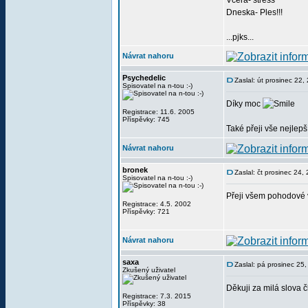
Vcera- stress
Dneska- Ples!!!
...pjks...
Návrat nahoru
Psychedelic
Zaslal: út prosinec 22
Spisovatel na n-tou :-)
Díky moc
Registrace: 11.6. 2005
Příspěvky: 745
Také přeji vše nejlep
Návrat nahoru
bronek
Zaslal: čt prosinec 24
Spisovatel na n-tou :-)
Přeji všem pohodové 
Registrace: 4.5. 2002
Příspěvky: 721
Návrat nahoru
saxa
Zaslal: pá prosinec 25
Zkušený uživatel
Děkuji za milá slova 
Registrace: 7.3. 2015
Příspěvky: 38