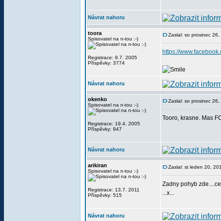
Návrat nahoru
toora
Zaslal: so prosinec 26
Spisovatel na n-tou :-)
https://www.facebook
Registrace: 9.7. 2005
Příspěvky: 3774
Návrat nahoru
okenko
Zaslal: so prosinec 26
Spisovatel na n-tou :-)
Tooro, krasne. Mas FC
Registrace: 19.4. 2005
Příspěvky: 947
Návrat nahoru
arikiran
Zaslal: st leden 20, 2
Spisovatel na n-tou :-)
Zadny pohyb zde....c
Registrace: 13.7. 2011
...x...
Příspěvky: 515
Návrat nahoru