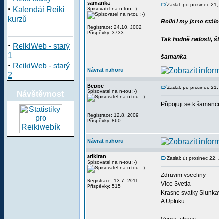
samanka
Zaslal: po prosinec 21
·
Kalendář Reiki
Spisovatel na n-tou :-)
kurzů
Reiki i my jsme stále
Registrace: 24.10. 2002
Příspěvky: 3733
Tak hodně radosti, š
·
ReikiWeb - starý
1
šamanka
·
ReikiWeb - starý
Návrat nahoru
2
Beppe
Zaslal: po prosinec 21
Spisovatel na n-tou :-)
Návštěvnost
Připojuji se k šamance
Registrace: 12.8. 2009
Příspěvky: 860
Návrat nahoru
arikiran
Zaslal: út prosinec 22
Spisovatel na n-tou :-)
Zdravim vsechny
Registrace: 13.7. 2011
Vice Svetla
Příspěvky: 515
Krasne svatky Slunka
A Uplnku