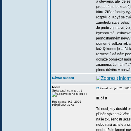
a otevřená, ale jde s
propadáme beznaději, 
kůru. Ztišení touhy v
rozptýlilo. Když se c
zapotřebí stále většíc
Je proto zajímavé, že
bychom měli oslavova
jednostranném nevyvá
poměrně velkou reklam
každý konec je začátk
rozveselí, dá nám pocí
dokáže obměkčit naše s
znamená, že nám "já" 
plnou důvěru v posvát
Návrat nahoru
toora
Zaslal: st říjen 21, 20
Spisovatel na n-tou :-)
III. část
Registrace: 9.7. 2005
Příspěvky: 3774
Té noci, kdy dosáhl os
příběh význam? Věci, 
naše zkušenosti ukazu
nebo naši učitelé a př
neohrožuje kromě naše