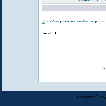
Strana
1
z
1
ph
Web pohání Copy