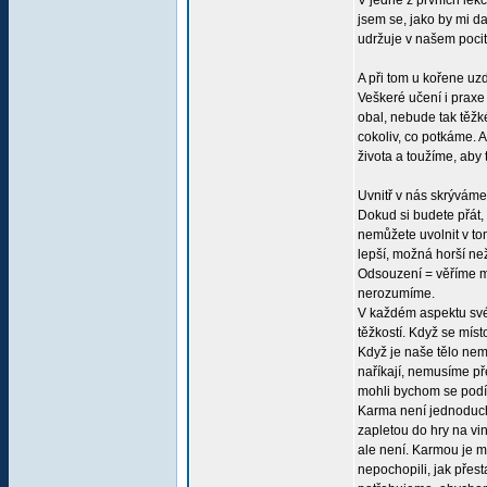
V jedné z prvních lekc
jsem se, jako by mi d
udržuje v našem pocitu
A při tom u kořene uzd
Veškeré učení i praxe
obal, nebude tak těžké
cokoliv, co potkáme. 
života a toužíme, aby
Uvnitř v nás skrýváme 
Dokud si budete přát,
nemůžete uvolnit v tom
lepší, možná horší než
Odsouzení = věříme my
nerozumíme.
V každém aspektu svéh
těžkostí. Když se mís
Když je naše tělo nem
naříkají, nemusíme př
mohli bychom se podív
Karma není jednoduch
zapletou do hry na vin
ale není. Karmou je m
nepochopili, jak přest