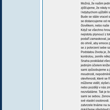
Možná, že našim jediný
zjišťujeme, že nikdy 
I kdybychom ujížděli 
Bude se stále vracet
se distancujeme od re
člověkem, nebo naše p
Když se všechno hroutí
nejistotu plynoucí z
podaří zamaskovat, ja
do ohně, aby emoce pů
se z potvrzení sebe sa
Podstatou života je, ž
kontrolou, zemře někd
Snaha poskládat všech
jediným účelem knížek
sami způsobujeme a ja
moudrosti, nepodmíněn
otevřenosti, které se 
můžeme vidět, slyšet 
nebo později v nás zm
nezvládáme. Tak je t
sami se sebou. Zenový
své vlastní osobnosti.
zatvrzele trváme na s
dokážeme představit j