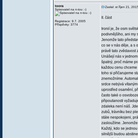
toora
Zaslal: st říjen 21, 20
Spisovatel na n-tou :-)
II. část
Registrace: 9.7. 2005
Příspěvky: 3774
Ironií je, že osm svě
podivnějšího, ani my 
Jenomže tato představ
co se v nás děje, a s
právě tato zvědavost 
Unášejí nás v jednom 
špatný, proč máme pr
každou cenu chceme ví
toho si přičarujeme 
znemožníme. Automatic
srdce nebývá vítaným
uprostřed osamění, př
často také o osvoboze
připoutanosti vyžaduj
zdaleka není náš. Jde
zubů, trávníku bez ple
stále nespokojeni, prá
zasloužíme. Jenomže m
Každý, kdo se jednou n
silnější budou abstin