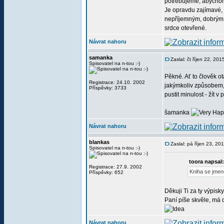
potřebujeme, abychom 
Je opravdu zajímavé,
nepříjemným, dobrým č
srdce otevřené.
Návrat nahoru
samanka
Zaslal: čt říjen 22, 20
Spisovatel na n-tou :-)
Pěkné. Ať to člověk ot
Registrace: 24.10. 2002
jakýmkoliv způsobem,
Příspěvky: 3733
pustit minulost - žít v
šamanka
Návrat nahoru
blankas
Zaslal: pá říjen 23, 2
Spisovatel na n-tou :-)
toora napsal:
Registrace: 27.9. 2002
Kniha se jmen
Příspěvky: 652
Děkuji Ti za ty výpisky
Paní píše skvěle, má d
Návrat nahoru