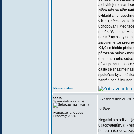
a obviňujeme sami seb
Něco nás na něm totiž 
vyhladit z něj všechnu
v klidu, něco uvidíte
uchopování. Meditace 
nepřikrášlujeme. Medi
bez níž by nikdy nemoh
zjišťujeme, že přeci 
Když se těchto přelud
přirozené právo - moud
do neměnného srdce př
dávat pozor na to, co
často se snažíme nási
společenských otázkác
zabránit dalšímu naru
Návrat nahoru
toora
Zaslal: st říjen 21, 20
Spisovatel na n-tou :-)
IV. část
Registrace: 9.7. 2005
Příspěvky: 3774
Negativita plodí zas j
utlačovatelům, či k t
budou naše slova zacl