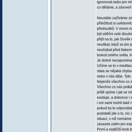
ignorovat nebo jen ml
co děláme, a zároveň 
Neustále zažíváme změ
příležitost si uvědom
předsudků. V onom ro
být vděčni celé dlouhé 
přijít na to, jak člo
neutíkat, když se jim
neuhýbat před tlakem,
bolest celého světa. M
Je dobré nezapomínat, 
Učíme se to v meditac
stala se nějaká chyba
nebo v nás děje. Tyto
Nejenže všechno co se
Všechno co nás potkáv
ještě spíme i jak se 
existuje, a dokonce i 
i oni sami mohli také
pokud by to odpovídal
podstatě jde o to, nic 
situaci, v níž nemáme
závazek zatím jen exp
První a nejtěžší krok