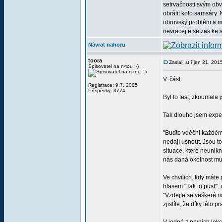
setrvačností svým obv
obrátit kolo samsáry.
obrovský problém a my 
nevracejte se zas ke 
Návrat nahoru
toora
Zaslal: st říjen 21, 20
Spisovatel na n-tou :-)
V. část
Registrace: 9.7. 2005
Příspěvky: 3774
Byl to test, zkoumala 
Tak dlouho jsem exper
"Buďte vděčni každému
nedají usnout. Jsou t
situace, které neunik
nás daná okolnost mu
Ve chvílích, kdy máte 
hlasem "Tak to pusť",
"Vzdejte se veškeré n
zjistíte, že díky této