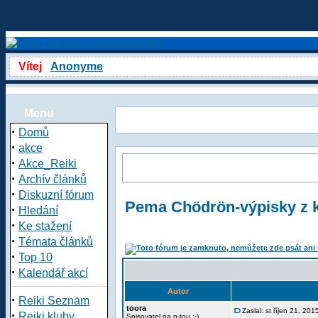
Vítej
Anonyme
Menu
·
Domů
·
akce
·
Akce_Reiki
·
Archív článků
·
Diskuzní fórum
Pema Chödrön-výpisky z 
·
Hledání
·
Ke stažení
·
Témata článků
·
Top 10
·
Kalendář akcí
Autor
·
Reiki Seznam
toora
Zaslal: st říjen 21, 20
·
Reiki kluby
Spisovatel na n-tou :-)