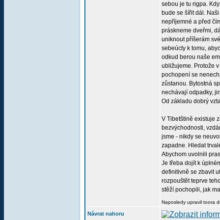
sebou je tu rigpa. Kd
bude se šířit dál. Naš
nepříjemné a před čí
práskneme dveřmi, dá
uniknout příšerám své
sebeúcty k tomu, abyc
odkud berou naše emoc
ubližujeme. Protože v
pochopení se nenechám
zůstanou. Bytostná spo
nechávají odpadky, jin
Od základu dobrý vzt
V Tibetštině existuje
bezvýchodnosti, vzdán
jsme - nikdy se neuv
zapadne. Hledat trval
Abychom uvolnili pras
Je třeba dojít k úpln
definitivně se zbavit 
rozpouštět teprve teh
stěží pochopili, jak m
Naposledy upravil toora d
Návrat nahoru