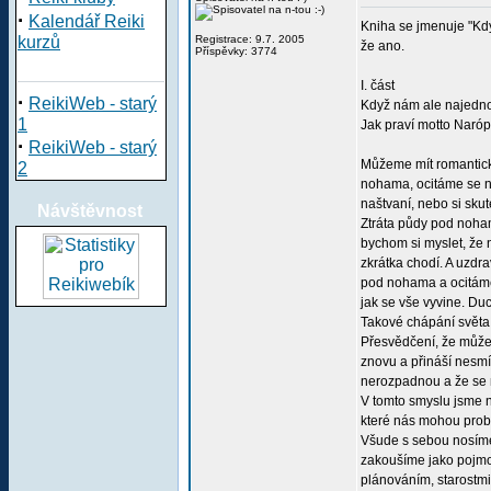
·
Kalendář Reiki
Kniha se jmenuje "Kdy
kurzů
Registrace: 9.7. 2005
že ano.
Příspěvky: 3774
I. část
·
ReikiWeb - starý
Když nám ale najedno
1
Jak praví motto Narópo
·
ReikiWeb - starý
Můžeme mít romantické
2
nohama, ocitáme se na
naštvaní, nebo si sku
Návštěvnost
Ztráta půdy pod noham
bychom si myslet, že n
zkrátka chodí. A uzdra
pod nohama a ocitáme 
jak se vše vyvine. Du
Takové chápání světa
Přesvědčení, že můžem
znovu a přináší nesmír
nerozpadnou a že se 
V tomto smyslu jsme n
které nás mohou probu
Všude s sebou nosíme 
zakoušíme jako pojmov
plánováním, starostmi