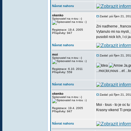
Návrat nahoru
okenko
Zaslal: pá říjen 21, 20
Spisovatel na n-tou :-)
Zni nadherne , franco
Registrace: 19.4. 2005
Vytanulo mi na mysli, 
Příspěvky: 947
pusobil nick Ich, I ci 
Návrat nahoru
moi
Zaslal: pá říjen 21, 2
Spisovatel na n-tou :-)
Ja,gr
Registrace: 6.10. 2011
...moi,toi,nous ...et ...t
Příspěvky: 559
Návrat nahoru
okenko
Zaslal: pá říjen 21, 20
Spisovatel na n-tou :-)
Moi - tous - to je oc t
Registrace: 19.4. 2005
Krasny vikend Ti prej
Příspěvky: 947
Návrat nahoru