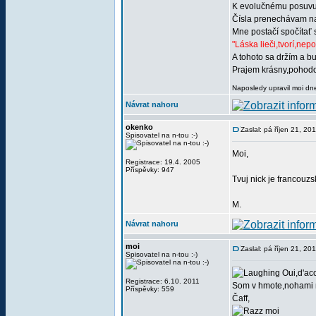
K evolučnému posuvu 
Čísla prenechávam 
Mne postačí spočítať 
"Láska lieči,tvorí,nep
A tohoto sa držím a b
Prajem krásny,pohodo
Naposledy upravil moi dne
Návrat nahoru
okenko
Zaslal: pá říjen 21, 20
Spisovatel na n-tou :-)
Moi,
Registrace: 19.4. 2005
Příspěvky: 947
Tvuj nick je francouz
M.
Návrat nahoru
moi
Zaslal: pá říjen 21, 20
Spisovatel na n-tou :-)
Oui,d'acc
Registrace: 6.10. 2011
Som v hmote,nohami n
Příspěvky: 559
Čaff,
moi