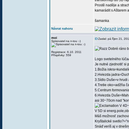
transformují do 5D ráj
Prostě naděje a strach
kamarádit s Aštarem a
šamanka
Návrat nahoru
moi
Zaslal: pá říjen 21, 20
Spisovatel na n-tou :-)
Dobré ráno b
Registrace: 6.10. 2011
Příspěvky: 559
Logo svetelného lúča/
Je nutné zjednotiť si 
1.Božia iskra=kundalín
2.Hviezda jadra=Ducho
3.Sídlo Duše=v hrudi 
4.Tretie oko=adžňa ča
5.Centrum formovania 
6.Hviezda Duše=Mah
asi 30~70cm nad "koru
V 4D~/
V 5D si energ.pole,ob
Máš možnosť zachovať
Kryštalické svetlo?="
Snáď veríš aj v dnešn