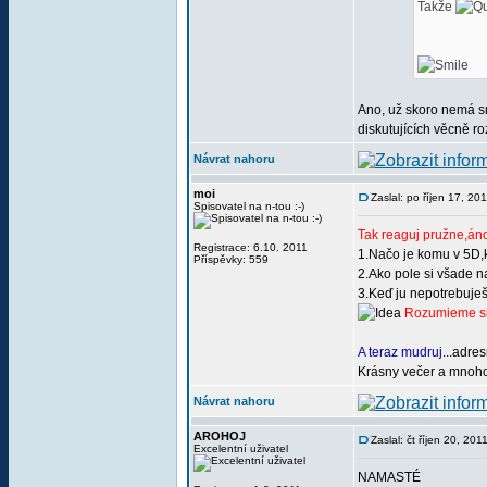
Takže
Ano, už skoro nemá smy
diskutujících věcně roz
Návrat nahoru
moi
Zaslal: po říjen 17, 20
Spisovatel na n-tou :-)
Tak reaguj pružne,án
Registrace: 6.10. 2011
1.Načo je komu v 5D,
Příspěvky: 559
2.Ako pole si všade 
3.Keď ju nepotrebuješ
Rozumieme si 
A teraz mudruj...
adres
Krásny večer a mnoho
Návrat nahoru
AROHOJ
Zaslal: čt říjen 20, 20
Excelentní uživatel
NAMASTÉ