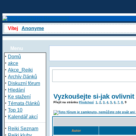
Vítej
Anonyme
Menu
·
Domů
·
akce
·
Akce_Reiki
·
Archív článků
·
Diskuzní fórum
·
Hledání
Vyzkoušejte si-jak ovlivni
·
Ke stažení
·
Přejít na stránku
Předchozí
1
,
2
,
3
,
4
,
5
,
6
,
7
,
8
,
9
Témata článků
·
Top 10
·
Kalendář akcí
·
Reiki Seznam
Autor
·
Reiki kluby