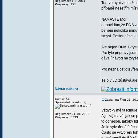
Registrace: 1.2. 2011
Teprve nyní vidím,že 
Příspěvky: 191
případě nešetřím mís
NAMASTÉ Moi
odpovídám,že DNA ve 
během několika minut,
smysl. Postoupíme ku
Ale nejen DNA .I krys
Pro tyto přípravy jse
dávají návod na zvýšen
Pro neznalost otevřen
Tělo v 5D zůstává,a
Návrat nahoru
samanka
Zaslal: pá říjen 21, 20
Spisovatel na n-tou :-)
Vždycky mě fascinuje, 
Registrace: 24.10. 2002
A je zajímavé, jak se 
Příspěvky: 3733
to odnesou, jakoby lid
Je to vytvořená útěch
Často se vytvoření to