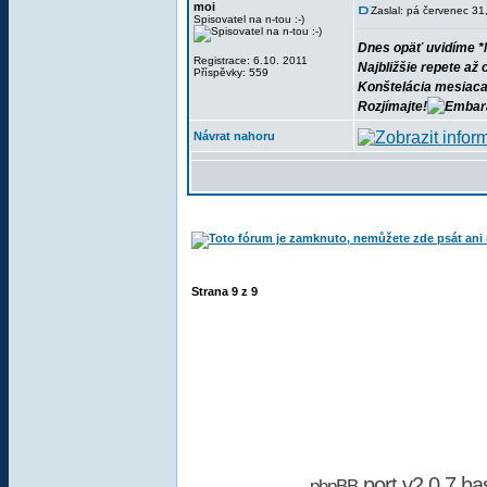
moi
Zaslal: pá červenec 3
Spisovatel na n-tou :-)
Dnes opäť uvidíme *M
Registrace: 6.10. 2011
Najbližšie repete až 
Příspěvky: 559
Konštelácia mesiaca 
Rozjímajte!
Návrat nahoru
Strana
9
z
9
port v2.0.7 b
phpBB