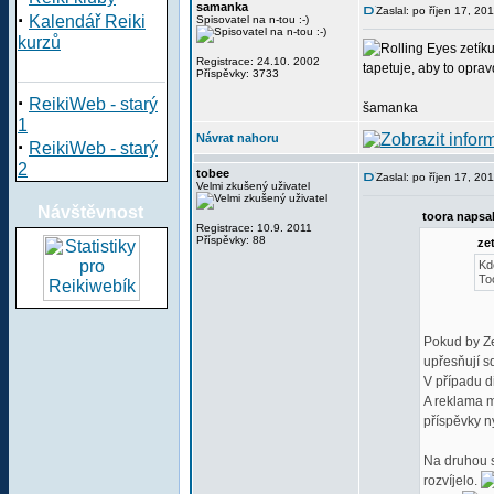
samanka
Zaslal: po říjen 17, 20
·
Kalendář Reiki
Spisovatel na n-tou :-)
kurzů
zetíku
Registrace: 24.10. 2002
tapetuje, aby to opra
Příspěvky: 3733
·
ReikiWeb - starý
šamanka
1
Návrat nahoru
·
ReikiWeb - starý
2
tobee
Zaslal: po říjen 17, 20
Velmi zkušený uživatel
Návštěvnost
toora napsal
Registrace: 10.9. 2011
Příspěvky: 88
ze
Kd
To
Pokud by Zet
upřesňují s
V případu d
A reklama m
příspěvky n
Na druhou s
rozvíjelo.