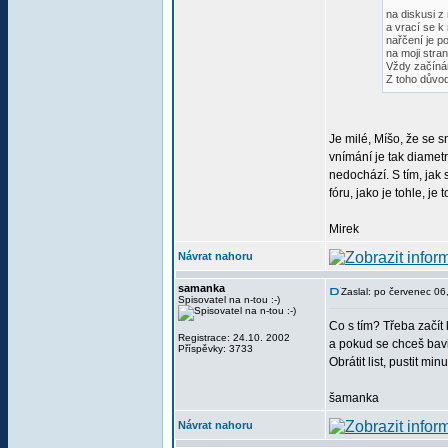
na diskusi z
a vrací se k 
nařčení je p
na moji stra
Vždy začínám
Z toho důvo
Je milé, Míšo, že se s
vnímání je tak diametr
nedochází. S tím, jak 
fóru, jako je tohle, je 
Mirek
Návrat nahoru
samanka
Zaslal: po červenec 0
Spisovatel na n-tou :-)
Co s tím? Třeba začít
Registrace: 24.10. 2002
a pokud se chceš bavit
Příspěvky: 3733
Obrátit list, pustit m
šamanka
Návrat nahoru