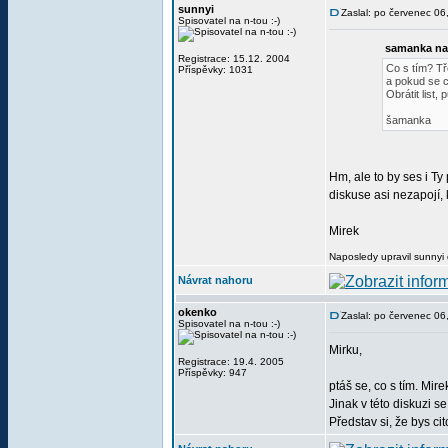
sunnyi
Zaslal: po červenec 0
Spisovatel na n-tou :-)
samanka na
Registrace: 15.12. 2004
Co s tím? Tř
Příspěvky: 1031
a pokud se ch
Obrátit list
šamanka
Hm, ale to by ses i T
diskuse asi nezapojí,
Mirek
Naposledy upravil sunnyi
Návrat nahoru
okenko
Zaslal: po červenec 0
Spisovatel na n-tou :-)
Mirku,
Registrace: 19.4. 2005
Příspěvky: 947
ptáš se, co s tím. Mir
Jinak v této diskuzi se
Představ si, že bys ci