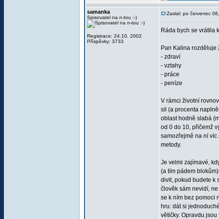
samanka
Zaslal: po červenec 0
Spisovatel na n-tou :-)
Ráda bych se vrátila
Registrace: 24.10. 2002
Příspěvky: 3733
Pan Kalina rozděluje 
- zdraví
- vztahy
- práce
- peníze
V rámci životní rovno
sil (a procenta napln
oblast hodně slabá (mů
od 0 do 10, přičemž vý
samozřejmě na ní víc 
metody.
Je velmi zajímavé, kd
(a tím pádem blokům) 
divit, pokud budete k
člověk sám nevidí, ne
se k ním bez pomoci n
hru: dát si jednoduch
větičky. Opravdu jsou