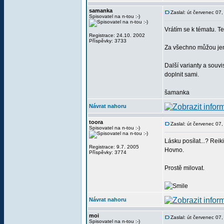
samanka
Zaslal: út červenec 07
Spisovatel na n-tou :-)
Vrátím se k tématu. T
Registrace: 24.10. 2002
Příspěvky: 3733
Za všechno můžou jen 
Další varianty a souvi
doplnit sami.
šamanka
Návrat nahoru
toora
Zaslal: út červenec 07
Spisovatel na n-tou :-)
Lásku posílat...? Reiki
Registrace: 9.7. 2005
Hovno.
Příspěvky: 3774
Prostě milovat.
Návrat nahoru
moi
Zaslal: út červenec 07
Spisovatel na n-tou :-)