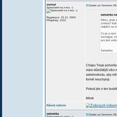
sunnyi
Zaslal: po červenec 0
Spisovatel na n-tou :-)
samanka na
Registrace: 15.12. 2004
Mirku, jinak
Příspěvky: 1031
změna? Kde 
nelpění na m
Co je a není
nechápal, vž
pro jiné vel
šamanka
Chápu Tvoje pohoršení,
mám důležitější věci 
sebehodnotu, aby mě t
formě neuchyluji.
Pokud jde o ten buddh
Mirek
Návrat nahoru
samanka
Zaslal: po červenec 0
Spisovatel na n-tou :-)