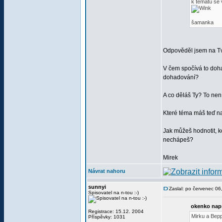
k tématu se 
šamanka
Odpověděl jsem na Tvů
V čem spočívá to doha
dohadování?
A co děláš Ty? To nen
Které téma máš teď n
Jak můžeš hodnotit, k
nechápeš?
Mirek
Návrat nahoru
sunnyi
Zaslal: po červenec 0
Spisovatel na n-tou :-)
okenko nap
Registrace: 15.12. 2004
Mirku a Bep
Příspěvky: 1031