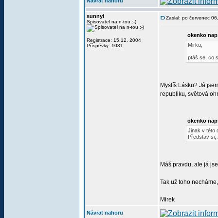
Návrat nahoru
sunnyi
Zaslal: po červenec 0
Spisovatel na n-tou :-)
okenko nap
Registrace: 15.12. 2004
Mirku,
Příspěvky: 1031
ptáš se, co s
Myslíš Lásku? Já jsem
republiku, světová ohn
okenko nap
Jinak v této 
Představ si, 
Máš pravdu, ale já jse
Tak už toho necháme
Mirek
Návrat nahoru