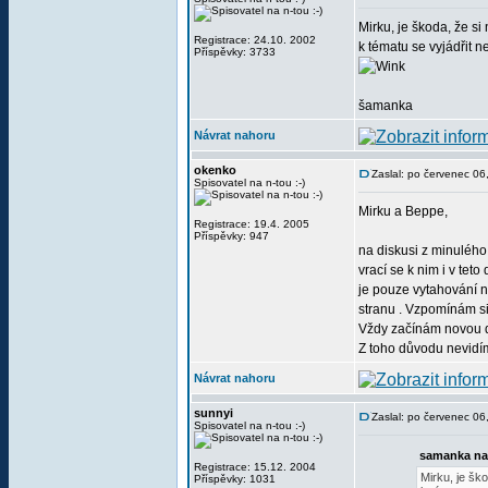
Mirku, je škoda, že s
Registrace: 24.10. 2002
k tématu se vyjádřit 
Příspěvky: 3733
šamanka
Návrat nahoru
okenko
Zaslal: po červenec 0
Spisovatel na n-tou :-)
Mirku a Beppe,
Registrace: 19.4. 2005
Příspěvky: 947
na diskusi z minulého
vrací se k nim i v tet
je pouze vytahování n
stranu . Vzpomínám si
Vždy začínám novou di
Z toho důvodu nevidí
Návrat nahoru
sunnyi
Zaslal: po červenec 0
Spisovatel na n-tou :-)
samanka na
Registrace: 15.12. 2004
Mirku, je šk
Příspěvky: 1031