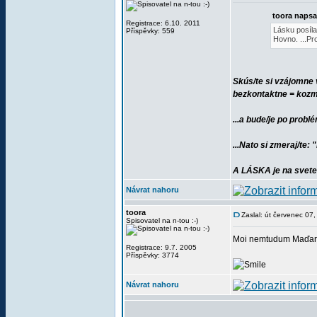
toora napsa
Registrace: 6.10. 2011
Lásku posílat
Příspěvky: 559
Hovno. ...Pr
Skús/te si vzájomne 
bezkontaktne = kozm
...a bude/je po probl
...Nato si zmeraj/te: 
A LÁSKA je na svete(
Návrat nahoru
toora
Zaslal: út červenec 07
Spisovatel na n-tou :-)
Moi nemtudum Maďar
Registrace: 9.7. 2005
Příspěvky: 3774
Návrat nahoru