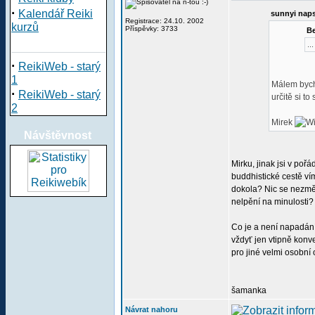
·
Kalendář Reiki
sunnyi naps
Registrace: 24.10. 2002
kurzů
Příspěvky: 3733
Be
..
·
ReikiWeb - starý
1
Málem bych 
·
ReikiWeb - starý
určitě si t
2
Mirek
Návštěvnost
Mirku, jinak jsi v po
buddhistické cestě ví
dokola? Nic se nezmě
nelpění na minulosti?
Co je a není napadání
vždyť jen vtipně konv
pro jiné velmi osobní
šamanka
Návrat nahoru