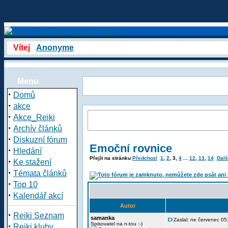
Vítej
Anonyme
Menu
·
Domů
·
akce
·
Akce_Reiki
·
Archív článků
·
Diskuzní fórum
Emoční rovnice
·
Hledání
Přejít na stránku
Předchozí
1
,
2
,
3
,
4
...
12
,
13
,
14
Dalš
·
Ke stažení
·
Témata článků
·
Top 10
·
Kalendář akcí
Autor
·
Reiki Seznam
samanka
Zaslal: ne červenec 0
·
Spisovatel na n-tou :-)
Reiki kluby