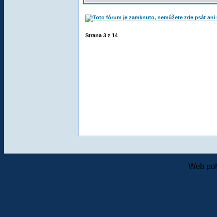
Strana
3
z
14
Web poh