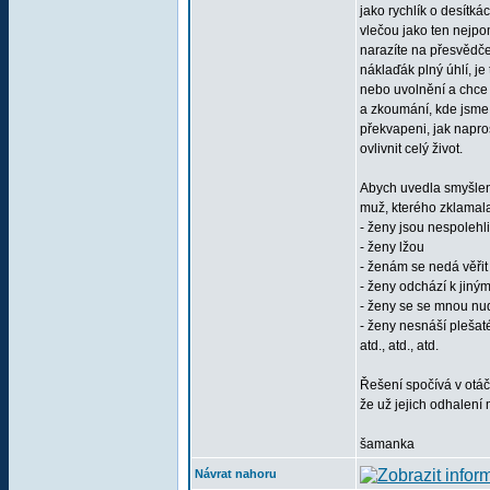
jako rychlík o desítk
vlečou jako ten nejpo
narazíte na přesvědčen
náklaďák plný úhlí, j
nebo uvolnění a chce t
a zkoumání, kde jsme 
překvapeni, jak napr
ovlivnit celý život.
Abych uvedla smyšlen
muž, kterého zklamal
- ženy jsou nespolehl
- ženy lžou
- ženám se nedá věřit
- ženy odchází k jin
- ženy se se mnou nu
- ženy nesnáší plešaté,
atd., atd., atd.
Řešení spočívá v otá
že už jejich odhalení 
šamanka
Návrat nahoru