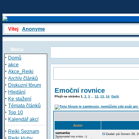
Vítej
Anonyme
Menu
·
Domů
·
akce
·
Akce_Reiki
·
Archív článků
·
Diskuzní fórum
Emoční rovnice
·
Hledání
Přejít na stránku
1
,
2
,
3
...
12
,
13
,
14
Další
·
Ke stažení
·
Témata článků
·
Top 10
·
Kalendář akcí
Autor
·
Reiki Seznam
samanka
Zaslal: pá červen 26,
·
Spisovatel na n-tou :-)
Reiki kluby