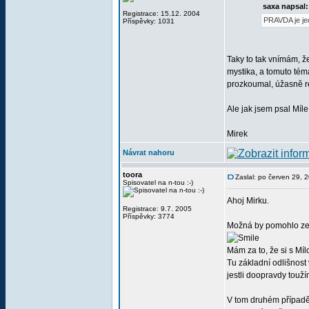
saxa napsal:
Registrace: 15.12. 2004
PRAVDA je jed
Příspěvky: 1031
Taky to tak vnímám, ž
mystika, a tomuto téma
prozkoumal, úžasně re
Ale jak jsem psal Míl
Mirek
Návrat nahoru
toora
Zaslal: po červen 29, 
Spisovatel na n-tou :-)
Ahoj Mirku.
Registrace: 9.7. 2005
Příspěvky: 3774
Možná by pomohlo zept
Mám za to, že si s Mí
Tu základní odlišnost
jestli doopravdy tou
V tom druhém případě 