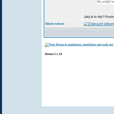
No, a když se
Jaký je to vtip? Pros
Návrat nahoru
Strana
1
z
14