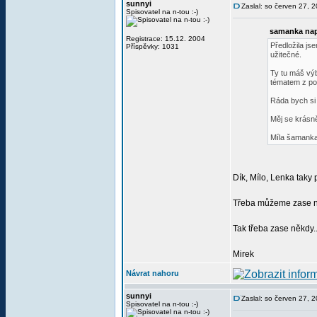
sunnyi
Zaslal: so červen 27, 
Spisovatel na n-tou :-)
samanka nap
Registrace: 15.12. 2004
Předložila js
Příspěvky: 1031
užitečné.
Ty tu máš vý
tématem z poh
Ráda bych si 
Měj se krásn
Míla šamank
Dík, Mílo, Lenka taky 
Třeba můžeme zase něk
Tak třeba zase někdy..
Mirek
Návrat nahoru
sunnyi
Zaslal: so červen 27, 
Spisovatel na n-tou :-)