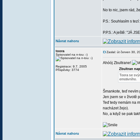
No to nic, jsem rád, ž
P.S.: Souhlasím s te
P.P.S.: A ještě: "JÁ 
Návrat nahoru
toora
Zaslal: út červen 30, 
Spisovatel na n-tou :-)
Ahóój Zbultrane!
Registrace: 9.7. 2005
Zbultran nap
Příspěvky: 3774
Toora se svým
emotivního.
Šmankote, teď nevím 
Jen jsem se v životě p
Teď tedy nemám na mys
nacházet žejo).
No, a když se pak tak
Návrat nahoru