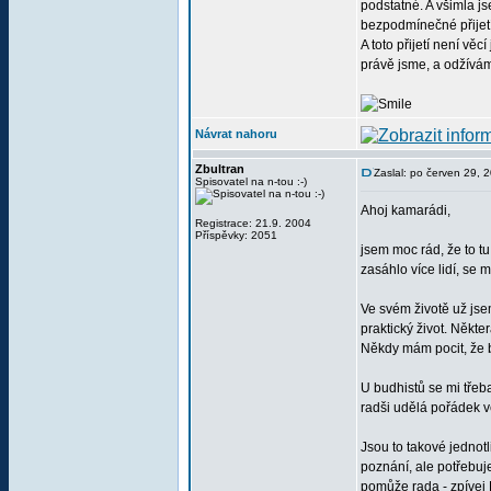
podstatné. A všimla js
bezpodmínečné přijetí 
A toto přijetí není vě
právě jsme, a odžívám
Návrat nahoru
Zbultran
Zaslal: po červen 29, 
Spisovatel na n-tou :-)
Ahoj kamarádi,
Registrace: 21.9. 2004
Příspěvky: 2051
jsem moc rád, že to t
zasáhlo více lidí, se
Ve svém životě už jsem
praktický život. Někt
Někdy mám pocit, že bu
U budhistů se mi třeba 
radši udělá pořádek v
Jsou to takové jednotl
poznání, ale potřebuje
pomůže rada - zpívej 