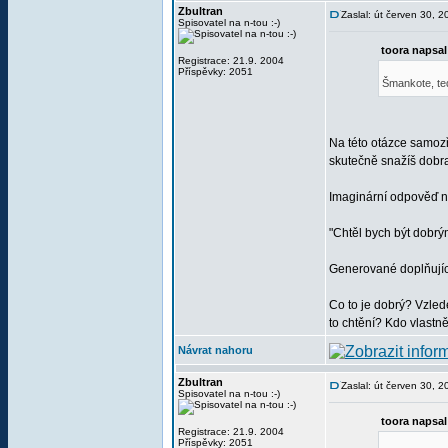
Zbultran
Zaslal: út červen 30, 
Spisovatel na n-tou :-)
toora napsal
Registrace: 21.9. 2004
Příspěvky: 2051
Šmankote, te
Na této otázce samozře
skutečně snažíš dobr
Imaginární odpověď n
"Chtěl bych být dobrý
Generované doplňujíc
Co to je dobrý? Vzlede
to chtění? Kdo vlastn
Návrat nahoru
Zbultran
Zaslal: út červen 30, 
Spisovatel na n-tou :-)
toora napsal
Registrace: 21.9. 2004
Příspěvky: 2051