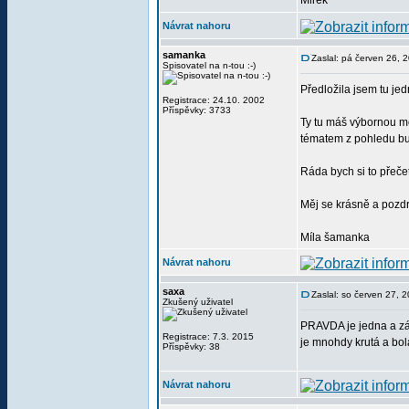
Mirek
Návrat nahoru
samanka
Zaslal: pá červen 26, 
Spisovatel na n-tou :-)
Předložila jsem tu je
Registrace: 24.10. 2002
Příspěvky: 3733
Ty tu máš výbornou mo
tématem z pohledu budd
Ráda bych si to přečet
Měj se krásně a pozd
Míla šamanka
Návrat nahoru
saxa
Zaslal: so červen 27, 
Zkušený uživatel
PRAVDA je jedna a zál
Registrace: 7.3. 2015
je mnohdy krutá a bola
Příspěvky: 38
Návrat nahoru