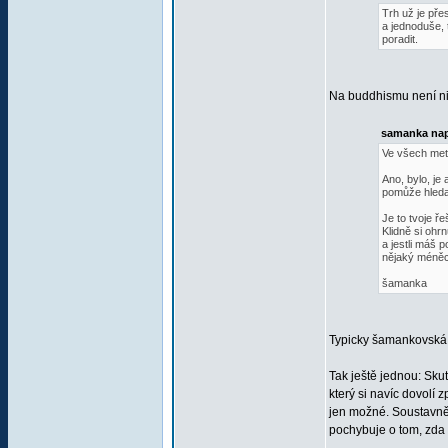
Trh už je pře
a jednoduše, 
poradit.
Na buddhismu není nic 
samanka nap
Ve všech meto
Ano, bylo, je
pomůže hleda
Je to tvoje 
Klidně si ohr
a jestli máš p
nějaký méněce
šamanka
Typicky šamankovská o
Tak ještě jednou: Sku
který si navíc dovolí 
jen možné. Soustavně 
pochybuje o tom, zda t