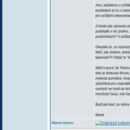
Ano, každému v určité
podstatné je tu s námi
jen určitými interpre
A často jde opravdu p
podstatě o nic jiného
podmínkách? V pořádku
Obvykle to, co vychází
kteří, jak známo, dok
tajemství?! Vždyť to "
Máš-li pocit, že Tebou
toto je diskusní fórum
metoda pomáhá, moje o
záležitost pro neprak
osobně se hodí do krá
množství času, má čas
Buď jak buď, ze srdce 
Mirek
Návrat nahoru