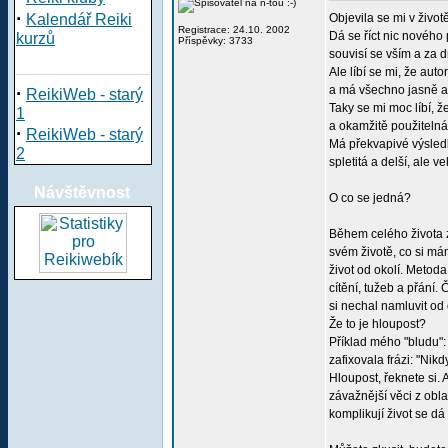
·
Kalendář Reiki
Objevila se mi v živo
Registrace: 24.10. 2002
Dá se říct nic nového
kurzů
Příspěvky: 3733
souvisí se vším a za d
Ale líbí se mi, že aut
·
a má všechno jasně a
ReikiWeb - starý
Taky se mi moc líbí, ž
1
a okamžitě použitelná
·
ReikiWeb - starý
Má překvapivé výsledk
2
spletitá a delší, ale v
Návštěvnost
O co se jedná?
Během celého života
svém životě, co si má
život od okolí. Metoda
cítění, tužeb a přání.
si nechal namluvit od
Že to je hloupost?
Příklad mého "bludu": 
zafixovala frázi: "Nik
Hloupost, řeknete si.
závažnější věci z obla
komplikují život se dá n