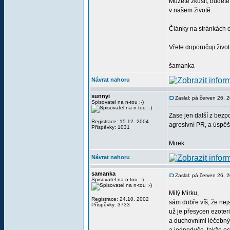
Můžete zkusit, budete 
v našem životě.
Články na stránkách o
Vřele doporučuji živo
šamanka
Návrat nahoru
sunnyi
Zaslal: pá červen 26, 
Spisovatel na n-tou :-)
Zase jen další z bezpo
Registrace: 15.12. 2004
agresivní PR, a úspěš
Příspěvky: 1031
Mirek
Návrat nahoru
samanka
Zaslal: pá červen 26, 
Spisovatel na n-tou :-)
Milý Mirku,
Registrace: 24.10. 2002
sám dobře víš, že nejs
Příspěvky: 3733
už je přesycen ezoter
a duchovními léčebný