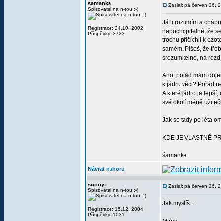
samanka
Zaslal: pá červen 26, 
Spisovatel na n-tou :-)
Já ti rozumím a chápu,
Registrace: 24.10. 2002
nepochopitelné, že se
Příspěvky: 3733
trochu přičichli k ezo
samém. Píšeš, že třeb
srozumitelné, na rozdíl
Ano, pořád mám dojem,
k jádru věci? Pořád n
A které jádro je lepší
své okolí méně užitečn
Jak se tady po léta om
KDE JE VLASTNĚ P
šamanka
Návrat nahoru
sunnyi
Zaslal: pá červen 26, 
Spisovatel na n-tou :-)
Jak myslíš...
Registrace: 15.12. 2004
Příspěvky: 1031