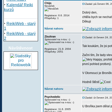
Chijo
·
Zaslal: pá červen 06, 
Kalendář Reiki
Nováček
kurzů
Dobrý den,
Registrace: 6.6. 2014
chtěla bych se nechat
Příspěvky: 1
Děkuji
·
ReikiWeb - starý
1
Návrat nahoru
·
ReikiWeb - starý
Zbultran
Zaslal: út červen 24, 
2
Spisovatel na n-tou :-)
Tak koukám, že jsi pot
Návštěvnost
Registrace: 21.9. 2004
Příspěvky: 2051
Začni tím, že tady vle
, prohl
první pohled protivný.
V Olomouci je Broněk,
Hodně štěstí
Návrat nahoru
Psychedelic
Zaslal: út červen 24, 
Spisovatel na n-tou :-)
U Broňka jsem dělal pr
Registrace: 11.6. 2005
Příspěvky: 745