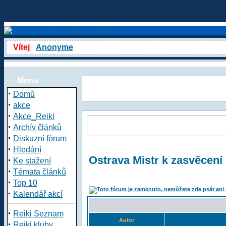
Vítej
Anonyme
Menu
·
Domů
·
akce
·
Akce_Reiki
·
Archív článků
·
Diskuzní fórum
·
Hledání
Ostrava Mistr k zasvěcení
·
Ke stažení
·
Témata článků
·
Top 10
·
Kalendář akcí
·
Reiki Seznam
Autor
·
Reiki kluby