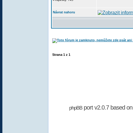
Návrat nahoru
Strana
1
z
1
port v2.0.7 based o
phpBB