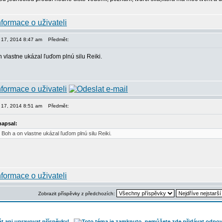
n 17, 2014 8:47 am
Předmět:
n vlastne ukázal ľuďom plnú silu Reiki.
n 17, 2014 8:51 am
Předmět:
napsal:
e Boh a on vlastne ukázal ľuďom plnú silu Reiki.
Zobrazit příspěvky z předchozích: