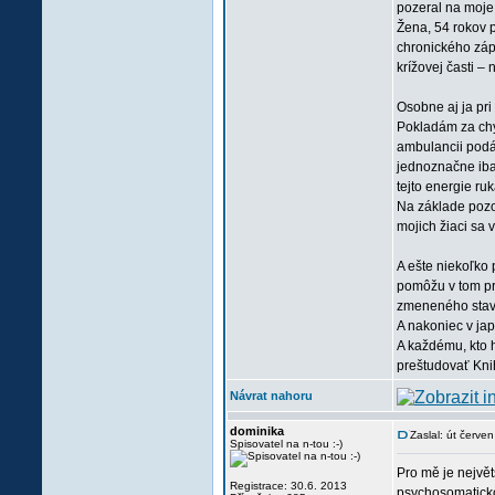
pozeral na moje 
Žena, 54 rokov 
chronického záp
krížovej časti –
Osobne aj ja pri
Pokladám za chyb
ambulancii podá
jednoznačne iba 
tejto energie ru
Na základe pozor
mojich žiaci sa 
A ešte niekoľko 
pomôžu v tom pr
zmeneného stavu 
A nakoniec v ja
A každému, kto 
preštudovať Kni
Návrat nahoru
dominika
Zaslal: út červe
Spisovatel na n-tou :-)
Pro mě je největ
Registrace: 30.6. 2013
psychosomatickou