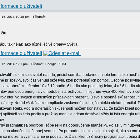
en 15, 2014 10:48 pm
Předmět:
 čtu.
hápu tak nějak jako různé léčivé projevy Světla.
en 16, 2014 5:31 pm
Předmět: Energie REIKI
áliť titulom spisovateľ na n-tú, prišiel som iba nedávno na toto fórum ako hosťujúc
né príspevky, svoj čas venujú skôr tým, ktorí potrebujú ich pomoc. Osobne poskyt
e sa zaoberám liečením 10 až 12 hodín, 6 hodín ako praktický lekár, 4 až 6 hodín 
ntov pomocou energií a v dlhodobej starostlivosti mi figuruje vyše 400 klientov z ce
rov, ktorí vo svojich diskusných príspevkoch prezentujú svoje osobné skúsenosti, 
názory. Nerád však čítam kompilácie zostavené s toho, čo niekto niekde prečítal. P
tikovaní Reiki. Podľa doterajších skúseností môžem konštatovať, že každý klient pociť
j aplikácii sa tieto pocity a prežitky menili a pritom dostávali vždy tú istú energiu reik
ov.
rdý pragmatik sa podrobil liečbe reiki na doporučenie manželky. Po asi 5 minútovej
o aj po ukončení liečebnej seanse. Po prebudení som sa klienta spýtal, ako sa má
e sa mu žena vysmiala nie je podstatné. Ďalší klient 38 ročný programátor, trpiaci 