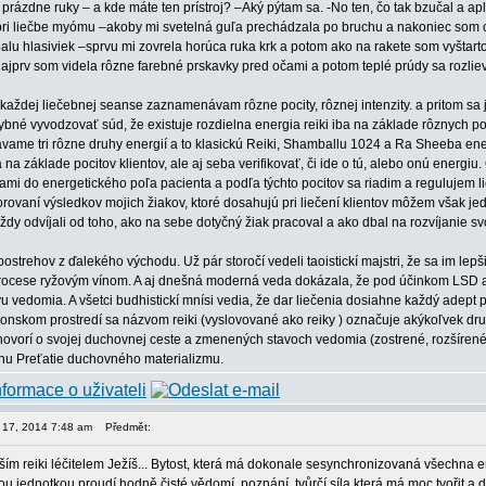
prázdne ruky – a kde máte ten prístroj? –Aký pýtam sa. -No ten, čo tak bzučal a ap
pri liečbe myómu –akoby mi svetelná guľa prechádzala po bruchu a nakoniec som cít
alu hlasiviek –sprvu mi zovrela horúca ruka krk a potom ako na rakete som vyštart
 najprv som videla rôzne farebné prskavky pred očami a potom teplé prúdy sa rozliev
 každej liečebnej seanse zaznamenávam rôzne pocity, rôznej intenzity. a pritom sa j
né vyvodzovať súd, že existuje rozdielna energia reiki iba na základe rôznych poci
vame tri rôzne druhy energií a to klasickú Reiki, Shamballu 1024 a Ra Sheeba ene
na základe pocitov klientov, ale aj seba verifikovať, či ide o tú, alebo onú energ
kami do energetického poľa pacienta a podľa týchto pocitov sa riadim a regulujem lie
ovaní výsledkov mojich žiakov, ktoré dosahujú pri liečení klientov môžem však jedn
vždy odvíjali od toho, ako na sebe dotyčný žiak pracoval a ako dbal na rozvíjanie s
postrehov z ďalekého východu. Už pár storočí vedeli taoistickí majstri, že sa im le
ocese ryžovým vínom. A aj dnešná moderná veda dokázala, že pod účinkom LSD a
vedomia. A všetci budhistickí mnísi vedia, že dar liečenia dosiahne každý adept p
ponskom prostredí sa názvom reiki (vyslovované ako reiky ) označuje akýkoľvek dru
hovorí o svojej duchovnej ceste a zmenených stavoch vedomia (zostrené, rozšíren
hu Preťatie duchovného materializmu.
n 17, 2014 7:48 am
Předmět:
ším reiki léčitelem Ježíš... Bytost, která má dokonale sesynchronizovaná všechna en
 jednotkou proudí hodně čisté vědomí, poznání, tvůrčí síla,která má moc tvořit a d