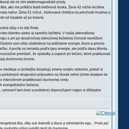
likoval ste mi ním elektromagnetické prúdy.
ila, ako ma pritláča teplá betónová doska. Źena 42 ročná recidíva
ovala nahor. Źena 51 ročná , blokovaná chrbtica na prechode hrudnej a
ali od lopatiek až po kolená.
edná vždy o to isté Reiki.
tov klientov alebo aj samého liečiteľa. V našej alternatívnej
rgiu a ani po desaťročnej intenzívnej liečebnej činnosti nemôžem
iu. Osobne som vždy sústredený na prijímanie energie zhora a prenos
čbu. A pocity sa neriadia podľa typu energie, ale podľa stavu klienta.
označne prehlásiť, že výsledky a úspech pri liečení, ktoré praktizovali
vojej duchovnej úrovne.
pšie medituje a rýchlejšie dosahujú zmeny svojho vedomia ,pokiaľ si
 podobných drogových prípravkov sa človek veľmi rýchle dostane do
o intenzívnom praktikovaní duchovnej cesty .
h energetického liečenia.
é, vynesení tam hore a podobne) doporučujem najprv si dôkladne
ergetická těla, díky své dobrotě a lásce a minimálním egu... Proto její
le osobního přání uvádět okolí do harmonie....