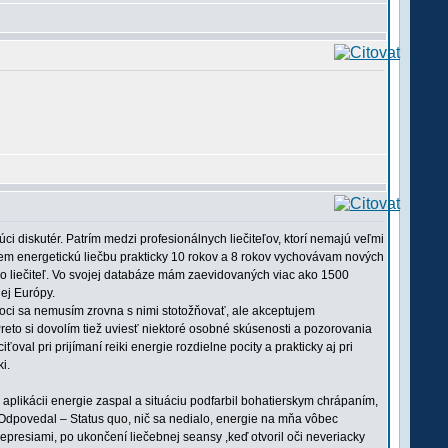
i diskutér. Patrím medzi profesionálnych liečiteľov, ktorí nemajú veľmi
ujem energetickú liečbu prakticky 10 rokov a 8 rokov vychovávam nových
ako liečiteľ. Vo svojej databáze mám zaevidovaných viac ako 1500
lej Európy.
hoci sa nemusím zrovna s nimi stotožňovať, ale akceptujem
reto si dovolím tiež uviesť niektoré osobné skúsenosti a pozorovania
oval pri prijímaní reiki energie rozdielne pocity a prakticky aj pri
i.
 aplikácii energie zaspal a situáciu podfarbil bohatierskym chrápaním,
. Odpovedal – Status quo, nič sa nedialo, energie na mňa vôbec
depresiami, po ukončení liečebnej seansy ,keď otvoril oči neveriacky