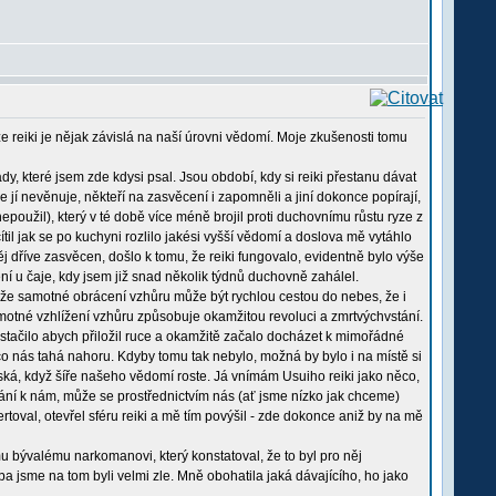
e reiki je nějak závislá na naší úrovni vědomí. Moje zkušenosti tomu
dy, které jsem zde kdysi psal. Jsou období, kdy si reiki přestanu dávat
e jí nevěnuje, někteří na zasvěcení i zapomněli a jiní dokonce popírají,
epoužil), který v té době více méně brojil proti duchovnímu růstu ryze z
cítil jak se po kuchyni rozlilo jakési vyšší vědomí a doslova mě vytáhlo
 dříve zasvěcen, došlo k tomu, že reiki fungovalo, evidentně bylo výše
ní u čaje, kdy jsem již snad několik týdnů duchovně zahálel.
 že samotné obrácení vzhůru může být rychlou cestou do nebes, že i
samotné vzhlížení vzhůru způsobuje okamžitou revoluci a zmrtvýchvstání.
 stačilo abych přiložil ruce a okamžitě začalo docházet k mimořádné
 co nás tahá nahoru. Kdyby tomu tak nebylo, možná by bylo i na místě si
yská, když šíře našeho vědomí roste. Já vnímám Usuiho reiki jako něco,
lání k nám, může se prostřednictvím nás (ať jsme nízko jak chceme)
rtoval, otevřel sféru reiki a mě tím povýšil - zde dokonce aniž by na mě
u bývalému narkomanovi, který konstatoval, že to byl pro něj
 oba jsme na tom byli velmi zle. Mně obohatila jaká dávajícího, ho jako