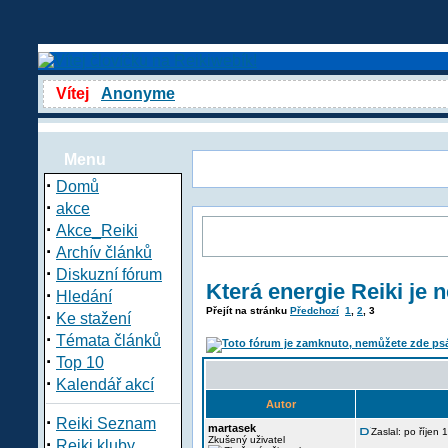
Vítej
Anonyme
Menu
·
Domů
·
akce
·
Akce_Reiki
·
Archív článků
·
Diskuzní fórum
Která energie Reiki je n
·
Hledání
Přejít na stránku
Předchozí
1
,
2
,
3
·
Ke stažení
·
Témata článků
·
Top 10
·
Kalendář akcí
Autor
·
Reiki Seznam
martasek
Zaslal: po říjen
·
Zkušený uživatel
Reiki kluby