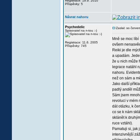
Registrace: 19.9. 2010
Příspěvky: 5
Návrat nahoru
Psychedelic
Zaslal: so červ
Spisovatel na n-tou :-)
Mně se moc líbí 
Registrace: 11.6. 2005
ovšem nenasvědču
Příspěvky: 745
Reiki je dle mýc
a upadám. Jeden 
že u nich může f
legrace natáhl ru
nahoru. Evidentn
než on sám a mě,
Jako další přík
padlý anděl může
Sám jsem mnohokr
revoluci v mém n
dát otázku, k če
co se k nám sklá
sklánět k druhým
ruce vztáhl).
Pamatuji si, jak
intenzivnější zá