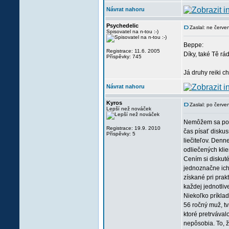
Návrat nahoru
Psychedelic
Zaslal: ne červ
Spisovatel na n-tou :-)
Beppe:
Registrace: 11.6. 2005
Díky, také Tě rád
Příspěvky: 745
Já druhy reiki c
Návrat nahoru
Kyros
Zaslal: po červ
Lepší než nováček
Nemôžem sa pochv
Registrace: 19.9. 2010
čas písať diskus
Příspěvky: 5
liečiteľov. Denn
odliečených klie
Cením si diskuté
jednoznačne ich 
získané pri prak
každej jednotlive
Niekoľko príklad
56 ročný muž, tv
ktoré pretrvával
nepôsobia. To, ž