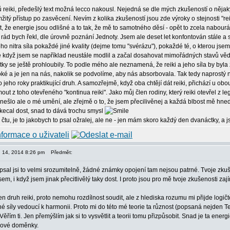
 reiki, předešlý text možná lecco nakousl. Nejedná se dle mých zkušeností o nějaký 
tý přístup po zasvěcení. Nevím z kolika zkušeností jsou zde výroky o stejnosti "
, že energie jsou odlišné a to tak, že mě to samotného děsí - opět to zcela nabourá
 rád bych řekl, dle úrovně poznání Jednoty. Jsem ale deset let konfontován stále a 
mého nitra síla pokaždé jiné kvality (dejme tomu "svérázu"), pokaždé té, o kterou jsem
e když jsem se například neustále modlil a začal dosahovat mimořádných stavů věd
žitky se ještě prohloubily. To podle mého ale neznamená, že reiki a jeho síla by byla
ké a je jen na nás, nakolik se podvolíme, aby nás absorbovala. Tak tedy naprostý 
o jeho roky praktikující druh. A samozřejmě, když oba chtějí dát reiki, přichází u obou
ut z toho otevřeného "kontinua reiki". Jako můj člen rodiny, který reiki otevřel z l
- nešlo ale o mé umění, ale zřejmě o to, že jsem přecilivěnej a každá blbost mě hned 
kecal dost, snad to dává trochu smysl
 čtu, je to jakobych to psal ožralej, ale ne - jen mám skoro každý den dvanáctky, 
en 14, 2014 8:26 pm
Předmět:
sal jsi to velmi srozumitelně, žádné známky opojení tam nejsou patrné. Tvoje zkuš
sem, i když jsem jinak přecitlivělý taky dost. I proto jsou pro mě tvoje zkušenosti za
n druh reiki, proto nemohu rozdílnost soudit, ale z hlediska rozumu mi přijde logičtě
é síly vedoucí k harmonii. Proto mi do této mé teorie ta různost (popsaná nejden Teb
 Věřím ti. Jen přemýšlím jak si to vysvětlit a teorii tomu přizpůsobit. Snad je ta ene
alové doměnky.