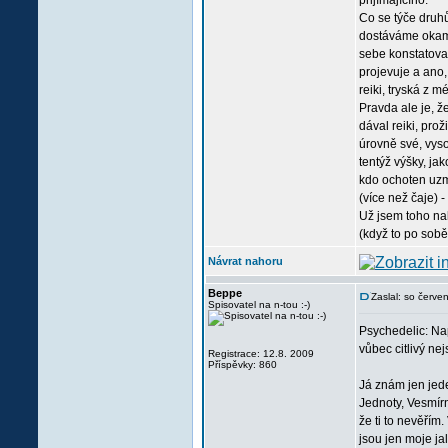
přijímajícího.
Co se týče druhů
dostáváme okamži
sebe konstatovat
projevuje a ano,
reiki, tryská z 
Pravda ale je, ž
dával reiki, pro
úrovně své, vyso
tentýž výšky, jak
kdo ochoten uzmo
(více než čaje) 
Už jsem toho na
(když to po sobě
Návrat nahoru
Beppe
Zaslal: so červ
Spisovatel na n-tou :-)
Psychedelic: Nap
vůbec citlivý nej
Registrace: 12.8. 2009
Příspěvky: 860
Já znám jen jede
Jednoty, Vesmírn
že ti to nevěřím.
jsou jen moje j