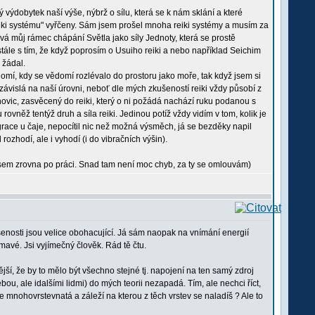
výdobytek naší výše, nýbrž o sílu, která se k nám sklání a které
reiki systému" vyřčeny. Sám jsem prošel mnoha reiki systémy a musím za
vá můj rámec chápání Světla jako síly Jednoty, která se prostě
stále s tím, že když poprosím o Usuiho reiki a nebo například Seichim
 žádal.
omí, kdy se vědomí rozlévalo do prostoru jako moře, tak když jsem si
 závislá na naší úrovni, neboť dle mých zkušeností reiki vždy působí z
novic, zasvěcený do reiki, který o ni požádá nachází ruku podanou s
 rovněž tentýž druh a síla reiki. Jedinou potíž vždy vidím v tom, kolik je
egrace u čaje, nepocítil nic než možná výsměch, já se bezděky napil
rozhodí, ale i vyhodí (i do vibračních výšin).
a jsem zrovna po práci. Snad tam není moc chyb, za ty se omlouvám)
enosti jsou velice obohacující. Já sám naopak na vnímání energií
jímavé. Jsi vyjímečný člověk. Rád tě čtu.
jší, že by to mělo být všechno stejné tj. napojení na ten samý zdroj
ou, ale idalšími lidmi) do mých teorii nezapadá. Tím, ale nechci říct,
rgie mnohovrstevnatá a záleží na kterou z těch vrstev se naladíš ? Ale to