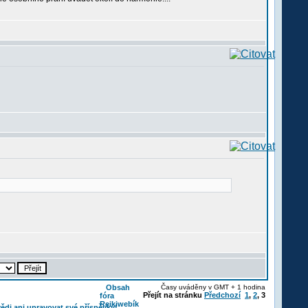
Obsah
Časy uváděny v GMT + 1 hodina
Přejít na stránku
Předchozí
1
,
2
,
3
fóra
Reikiwebík