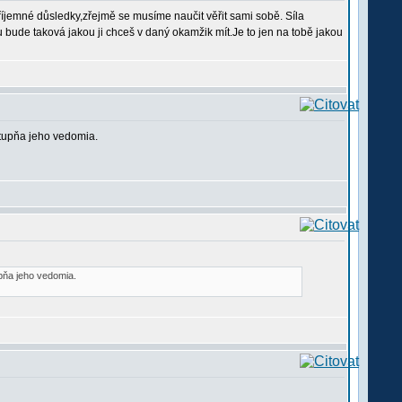
říjemné důsledky,zřejmě se musíme naučit věřit sami sobě. Síla
bude taková jakou ji chceš v daný okamžik mít.Je to jen na tobě jakou
 stupňa jeho vedomia.
upňa jeho vedomia.