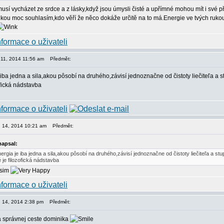
sí vycházet ze srdce a z lásky,když jsou úmysli čisté a upřímné mohou mít i své p
kou moc souhlasím,kdo věří že něco dokáže určitě na to má.Energie ve tvých rukou 
n 11, 2014 11:56 am
Předmět:
 iba jedna a sila,akou pôsobí na druhého,závisí jednoznačne od čistoty liečiteľa a
ofická nádstavba
en 14, 2014 10:21 am
Předmět:
napsal:
nergia je iba jedna a sila,akou pôsobí na druhého,závisí jednoznačne od čistoty liečiteľa a st
 je filozofická nádstavba
asim
en 14, 2014 2:38 pm
Předmět:
a správnej ceste dominika