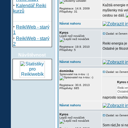
·
Kalendář Reiki
Každá energie mu
Registrace: 14.9. 2009
myšlenky má vel
kurzů
Příspěvky: 31
cestou se dáš.
Návrat nahoru
·
ReikiWeb - starý
1
Kyros
Zaslal: st červe
Lepší než nováček
·
ReikiWeb - starý
2
Reiki energia je
Registrace: 19.9. 2010
Ostatné je filoz
Příspěvky: 5
Návštěvnost
Návrat nahoru
dominika
Zaslal: so červ
Spisovatel na n-tou :-)
Kyros 
Registrace: 30.6. 2013
Reiki e
Příspěvky: 685
Ostatné
naprosto souhl
Návrat nahoru
Kyros
Zaslal: so červ
Lepší než nováček
Som rád,že si n