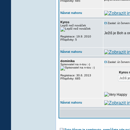
Příspěvky: 685
Návrat nahoru
Kyros
Zaslal: út červe
Lepší než nováček
Ježiš je Boh a o
Registrace: 19.9. 2010
Příspěvky: 5
Návrat nahoru
dominika
Zaslal: út červe
Spisovatel na n-tou :-)
Kyros 
Registrace: 30.6. 2013
Ježiš j
Příspěvky: 685
Návrat nahoru