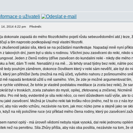
en 14, 2014 4:22 pm
Předmět:
(a dokonale zapadá do mého filozofického pojetí růstu sebeuvědomění atd.) teze, ž
jí a tím naprosto podkopávají moji vlastní filozofii.
h zkušeností jakási síla, která se na požádání manifestuje. Napadají mně nyní příkla
z takových dní, jsem byl u stolu s rodinou. Všichni jsou zasvěceni do reiki, nikdo s
ungovat. Jeden z členů rodiny (dříve zasvěcen do kundalini reiki - nikdy dle mého n
ku a řekl, dám Ti reiki. Nenatáhl ji na mě... Já tehdy snad týdny bez reiki, náhle po
ě tedy pouhým záměrem, dokonce člověkem který v reiki sám nevěřil, ale byl do něj
 který jen přihlížel žertu (možná na můj účet), vyšvihlo nahoru z pošmourného sně
lad mě napadá tentokrát užití u mě samého. Vím, že zde je možné argumentovat tím,
 rychle vzlétnout, že tohle je vlastně podstatou meditace (a zcela bez reiki), že 
át byl v troskách, zcela zahalen do mysli, opilej, zfetovanej a zničenej. Nicméně
itru. Pro mě tedy, evidentně je síla reiki něco, co není důsledkem naší výše, ale to
mu jaké zasvěcení. Možná je Usuiho reiki tak trošku něco jiného, než to co z nás tr
ní, aby nás vedlo vzhůru, nezávisle na tom, jak moc nízko jsme a stejně jako se sk
, když na něj položíme ruce (viz příklad mého člena rodiny, který po zasvěcení zaže
 jsem namol opilý - má úroveň vědomí nebyla nijak vysoká, dal reiki jednomu opilém
žitek než na pervitinu. Síla Zhůry přišla, aby nás oba posílila, nezávisle na tom, že