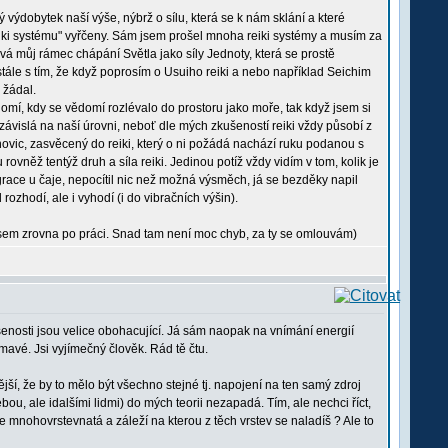
výdobytek naší výše, nýbrž o sílu, která se k nám sklání a které
reiki systému" vyřčeny. Sám jsem prošel mnoha reiki systémy a musím za
vá můj rámec chápání Světla jako síly Jednoty, která se prostě
stále s tím, že když poprosím o Usuiho reiki a nebo například Seichim
 žádal.
omí, kdy se vědomí rozlévalo do prostoru jako moře, tak když jsem si
 závislá na naší úrovni, neboť dle mých zkušeností reiki vždy působí z
novic, zasvěcený do reiki, který o ni požádá nachází ruku podanou s
 rovněž tentýž druh a síla reiki. Jedinou potíž vždy vidím v tom, kolik je
egrace u čaje, nepocítil nic než možná výsměch, já se bezděky napil
rozhodí, ale i vyhodí (i do vibračních výšin).
a jsem zrovna po práci. Snad tam není moc chyb, za ty se omlouvám)
enosti jsou velice obohacující. Já sám naopak na vnímání energií
jímavé. Jsi vyjímečný člověk. Rád tě čtu.
jší, že by to mělo být všechno stejné tj. napojení na ten samý zdroj
ou, ale idalšími lidmi) do mých teorii nezapadá. Tím, ale nechci říct,
rgie mnohovrstevnatá a záleží na kterou z těch vrstev se naladíš ? Ale to