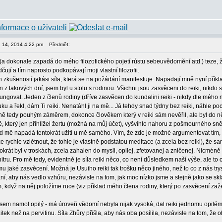
en 14, 2014 4:22 pm
Předmět:
(a dokonale zapadá do mého filozofického pojetí růstu sebeuvědomění atd.) teze, ž
jí a tím naprosto podkopávají moji vlastní filozofii.
h zkušeností jakási síla, která se na požádání manifestuje. Napadají mně nyní příkla
z takových dní, jsem byl u stolu s rodinou. Všichni jsou zasvěceni do reiki, nikdo s
ungovat. Jeden z členů rodiny (dříve zasvěcen do kundalini reiki - nikdy dle mého n
ku a řekl, dám Ti reiki. Nenatáhl ji na mě... Já tehdy snad týdny bez reiki, náhle po
ě tedy pouhým záměrem, dokonce člověkem který v reiki sám nevěřil, ale byl do něj
 který jen přihlížel žertu (možná na můj účet), vyšvihlo nahoru z pošmourného sně
lad mě napadá tentokrát užití u mě samého. Vím, že zde je možné argumentovat tím,
 rychle vzlétnout, že tohle je vlastně podstatou meditace (a zcela bez reiki), že 
át byl v troskách, zcela zahalen do mysli, opilej, zfetovanej a zničenej. Nicméně
itru. Pro mě tedy, evidentně je síla reiki něco, co není důsledkem naší výše, ale to
mu jaké zasvěcení. Možná je Usuiho reiki tak trošku něco jiného, než to co z nás tr
ní, aby nás vedlo vzhůru, nezávisle na tom, jak moc nízko jsme a stejně jako se sk
, když na něj položíme ruce (viz příklad mého člena rodiny, který po zasvěcení zaže
 jsem namol opilý - má úroveň vědomí nebyla nijak vysoká, dal reiki jednomu opilém
žitek než na pervitinu. Síla Zhůry přišla, aby nás oba posílila, nezávisle na tom, že