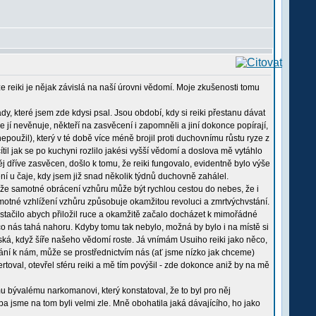
e reiki je nějak závislá na naší úrovni vědomí. Moje zkušenosti tomu
dy, které jsem zde kdysi psal. Jsou období, kdy si reiki přestanu dávat
e jí nevěnuje, někteří na zasvěcení i zapomněli a jiní dokonce popírají,
epoužil), který v té době více méně brojil proti duchovnímu růstu ryze z
cítil jak se po kuchyni rozlilo jakési vyšší vědomí a doslova mě vytáhlo
 dříve zasvěcen, došlo k tomu, že reiki fungovalo, evidentně bylo výše
ní u čaje, kdy jsem již snad několik týdnů duchovně zahálel.
 že samotné obrácení vzhůru může být rychlou cestou do nebes, že i
samotné vzhlížení vzhůru způsobuje okamžitou revoluci a zmrtvýchvstání.
 stačilo abych přiložil ruce a okamžitě začalo docházet k mimořádné
 co nás tahá nahoru. Kdyby tomu tak nebylo, možná by bylo i na místě si
yská, když šíře našeho vědomí roste. Já vnímám Usuiho reiki jako něco,
lání k nám, může se prostřednictvím nás (ať jsme nízko jak chceme)
rtoval, otevřel sféru reiki a mě tím povýšil - zde dokonce aniž by na mě
u bývalému narkomanovi, který konstatoval, že to byl pro něj
 oba jsme na tom byli velmi zle. Mně obohatila jaká dávajícího, ho jako