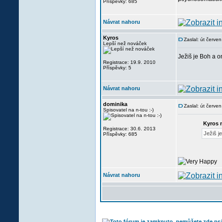
Příspěvky: 685
Návrat nahoru
Kyros
Zaslal: út červe
Lepší než nováček
Ježiš je Boh a o
Registrace: 19.9. 2010
Příspěvky: 5
Návrat nahoru
dominika
Zaslal: út červe
Spisovatel na n-tou :-)
Kyros 
Registrace: 30.6. 2013
Ježiš j
Příspěvky: 685
Návrat nahoru