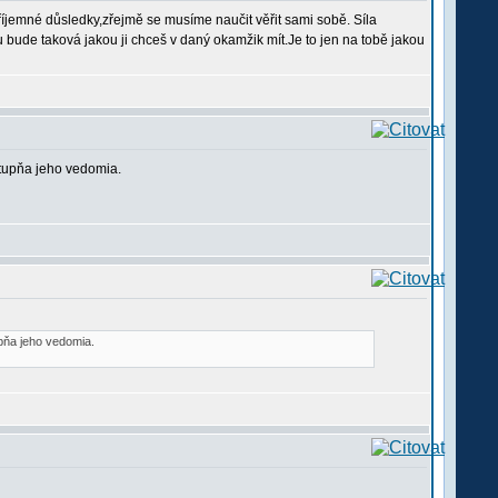
říjemné důsledky,zřejmě se musíme naučit věřit sami sobě. Síla
bude taková jakou ji chceš v daný okamžik mít.Je to jen na tobě jakou
 stupňa jeho vedomia.
upňa jeho vedomia.