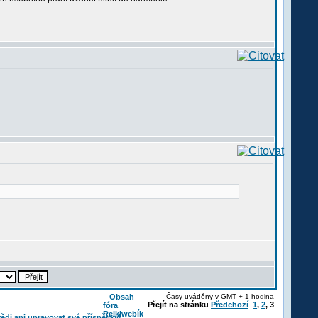
Obsah
Časy uváděny v GMT + 1 hodina
Přejít na stránku
Předchozí
1
,
2
,
3
fóra
Reikiwebík