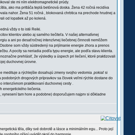
likoval ste mi ním elektromagnetické prúdy.
ila, ako ma pritláča teplá betónová doska. Źena 42 ročná recidíva
ovala nahor. Źena 51 ročná , blokovaná chrbtica na prechode hrudnej a
ali od lopatiek až po kolená.
edná vždy o to isté Reiki.
tov klientov alebo aj samého liečiteľa. V našej alternatívnej
rgiu a ani po desaťročnej intenzívnej liečebnej činnosti nemôžem
iu. Osobne som vždy sústredený na prijímanie energie zhora a prenos
čbu. A pocity sa neriadia podľa typu energie, ale podľa stavu klienta.
označne prehlásiť, že výsledky a úspech pri liečení, ktoré praktizovali
vojej duchovnej úrovne.
pšie medituje a rýchlejšie dosahujú zmeny svojho vedomia ,pokiaľ si
 podobných drogových prípravkov sa človek veľmi rýchle dostane do
o intenzívnom praktikovaní duchovnej cesty .
h energetického liečenia.
é, vynesení tam hore a podobne) doporučujem najprv si dôkladne
ergetická těla, díky své dobrotě a lásce a minimálním egu... Proto její
le osobního přání uvádět okolí do harmonie....