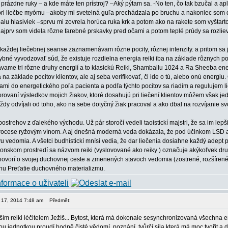
prázdne ruky – a kde máte ten prístroj? –Aký pýtam sa. -No ten, čo tak bzučal a ap
pri liečbe myómu –akoby mi svetelná guľa prechádzala po bruchu a nakoniec som cít
alu hlasiviek –sprvu mi zovrela horúca ruka krk a potom ako na rakete som vyštart
 najprv som videla rôzne farebné prskavky pred očami a potom teplé prúdy sa rozliev
 každej liečebnej seanse zaznamenávam rôzne pocity, rôznej intenzity. a pritom sa j
né vyvodzovať súd, že existuje rozdielna energia reiki iba na základe rôznych poci
vame tri rôzne druhy energií a to klasickú Reiki, Shamballu 1024 a Ra Sheeba ene
na základe pocitov klientov, ale aj seba verifikovať, či ide o tú, alebo onú energ
kami do energetického poľa pacienta a podľa týchto pocitov sa riadim a regulujem lie
ovaní výsledkov mojich žiakov, ktoré dosahujú pri liečení klientov môžem však jedn
vždy odvíjali od toho, ako na sebe dotyčný žiak pracoval a ako dbal na rozvíjanie s
postrehov z ďalekého východu. Už pár storočí vedeli taoistickí majstri, že sa im le
ocese ryžovým vínom. A aj dnešná moderná veda dokázala, že pod účinkom LSD a
vedomia. A všetci budhistickí mnísi vedia, že dar liečenia dosiahne každý adept p
ponskom prostredí sa názvom reiki (vyslovované ako reiky ) označuje akýkoľvek dru
hovorí o svojej duchovnej ceste a zmenených stavoch vedomia (zostrené, rozšíren
hu Preťatie duchovného materializmu.
n 17, 2014 7:48 am
Předmět:
ším reiki léčitelem Ježíš... Bytost, která má dokonale sesynchronizovaná všechna en
 jednotkou proudí hodně čisté vědomí, poznání, tvůrčí síla,která má moc tvořit a d