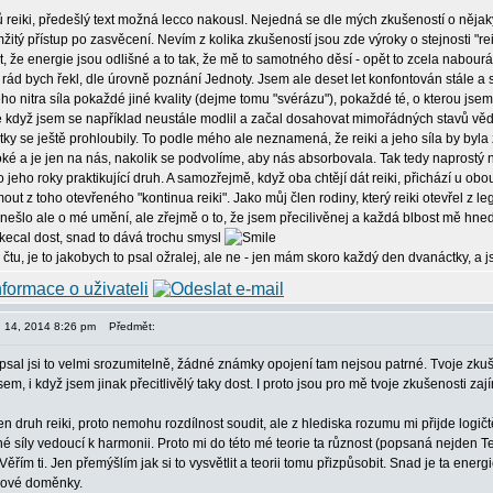
 reiki, předešlý text možná lecco nakousl. Nejedná se dle mých zkušeností o nějaký 
tý přístup po zasvěcení. Nevím z kolika zkušeností jsou zde výroky o stejnosti "
, že energie jsou odlišné a to tak, že mě to samotného děsí - opět to zcela nabourá
 rád bych řekl, dle úrovně poznání Jednoty. Jsem ale deset let konfontován stále a 
mého nitra síla pokaždé jiné kvality (dejme tomu "svérázu"), pokaždé té, o kterou jsem
e když jsem se například neustále modlil a začal dosahovat mimořádných stavů věd
žitky se ještě prohloubily. To podle mého ale neznamená, že reiki a jeho síla by byla
ké a je jen na nás, nakolik se podvolíme, aby nás absorbovala. Tak tedy naprostý 
o jeho roky praktikující druh. A samozřejmě, když oba chtějí dát reiki, přichází u obou
ut z toho otevřeného "kontinua reiki". Jako můj člen rodiny, který reiki otevřel z l
- nešlo ale o mé umění, ale zřejmě o to, že jsem přecilivěnej a každá blbost mě hned 
kecal dost, snad to dává trochu smysl
 čtu, je to jakobych to psal ožralej, ale ne - jen mám skoro každý den dvanáctky, 
en 14, 2014 8:26 pm
Předmět:
sal jsi to velmi srozumitelně, žádné známky opojení tam nejsou patrné. Tvoje zkuš
sem, i když jsem jinak přecitlivělý taky dost. I proto jsou pro mě tvoje zkušenosti za
n druh reiki, proto nemohu rozdílnost soudit, ale z hlediska rozumu mi přijde logičtě
é síly vedoucí k harmonii. Proto mi do této mé teorie ta různost (popsaná nejden Teb
 Věřím ti. Jen přemýšlím jak si to vysvětlit a teorii tomu přizpůsobit. Snad je ta ene
alové doměnky.