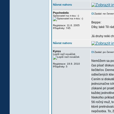
Návrat nahoru
Psychedelic
Zaslal: ne červ
Spisovatel na n-tou :-)
Beppe:
Registrace: 11.6. 2005
Díky, také Tě rád
Příspěvky: 745
Já druhy reiki c
Návrat nahoru
Kyros
Zaslal: po červ
Lepší než nováček
Nemôžem sa pochv
Registrace: 19.9. 2010
čas písať diskus
Příspěvky: 5
liečiteľov. Denn
odliečených klie
Cením si diskuté
jednoznačne ich 
získané pri prak
každej jednotlive
Niekoľko príklad
56 ročný muž, tv
ktoré pretrvával
nepôsobia. To, ž