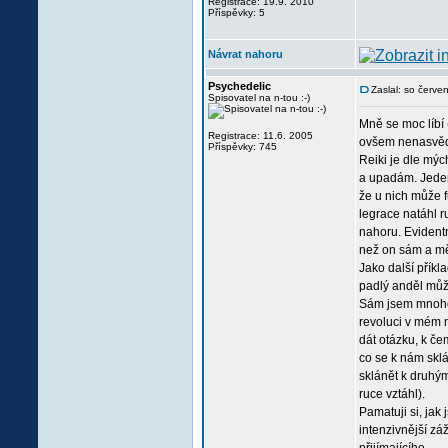
Registrace: 19.9. 2010
Příspěvky: 5
Návrat nahoru
Psychedelic
Zaslal: so červ
Spisovatel na n-tou :-)
Mně se moc líbí 
Registrace: 11.6. 2005
ovšem nenasvědču
Příspěvky: 745
Reiki je dle mýc
a upadám. Jeden 
že u nich může f
legrace natáhl ru
nahoru. Evidentn
než on sám a mě,
Jako další přík
padlý anděl může
Sám jsem mnohokr
revoluci v mém n
dát otázku, k če
co se k nám sklá
sklánět k druhým
ruce vztáhl).
Pamatuji si, jak
intenzivnější zá