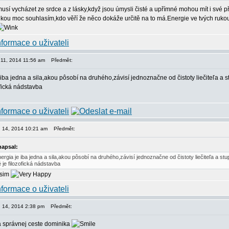
sí vycházet ze srdce a z lásky,když jsou úmysli čisté a upřímné mohou mít i své p
kou moc souhlasím,kdo věří že něco dokáže určitě na to má.Energie ve tvých rukou 
n 11, 2014 11:56 am
Předmět:
 iba jedna a sila,akou pôsobí na druhého,závisí jednoznačne od čistoty liečiteľa a
ofická nádstavba
en 14, 2014 10:21 am
Předmět:
napsal:
nergia je iba jedna a sila,akou pôsobí na druhého,závisí jednoznačne od čistoty liečiteľa a st
 je filozofická nádstavba
asim
en 14, 2014 2:38 pm
Předmět:
a správnej ceste dominika