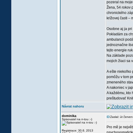
pozeral na moje 
Žena, 54 rokov 
chronického záp
krížovej časti –
Osobne aj ja pri
Pokladám za chyb
ambulancii podá
jednoznačne iba 
tejto energie ru
Na základe pozor
mojich žiaci sa 
A ešte niekoľko 
pomôžu v tom pr
zmeneného stavu 
A nakoniec v ja
A každému, kto 
preštudovať Kni
Návrat nahoru
dominika
Zaslal: út červe
Spisovatel na n-tou :-)
Pro mě je největ
Registrace: 30.6. 2013
psychosomatickou