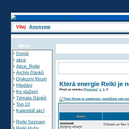
Vítej
Anonyme
Menu
·
Domů
·
akce
·
Akce_Reiki
·
Archív článků
·
Diskuzní fórum
Která energie Reiki je n
·
Hledání
Přejít na stránku
Předchozí
1
,
2
,
3
·
Ke stažení
·
Témata článků
·
Top 10
·
Kalendář akcí
Autor
·
Reiki Seznam
martasek
Zaslal: po říjen
·
Zkušený uživatel
Reiki kluby