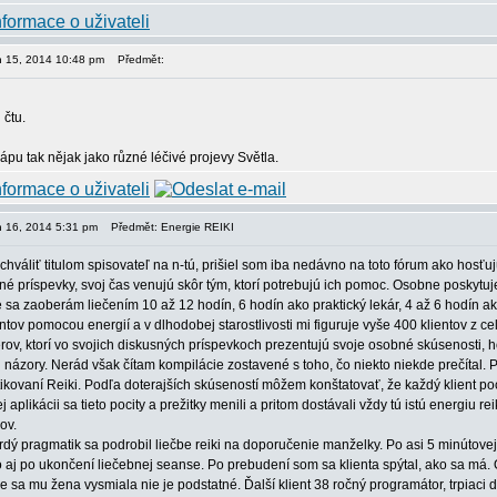
en 15, 2014 10:48 pm
Předmět:
 čtu.
hápu tak nějak jako různé léčivé projevy Světla.
en 16, 2014 5:31 pm
Předmět: Energie REIKI
áliť titulom spisovateľ na n-tú, prišiel som iba nedávno na toto fórum ako hosťujúc
né príspevky, svoj čas venujú skôr tým, ktorí potrebujú ich pomoc. Osobne poskyt
e sa zaoberám liečením 10 až 12 hodín, 6 hodín ako praktický lekár, 4 až 6 hodín 
ntov pomocou energií a v dlhodobej starostlivosti mi figuruje vyše 400 klientov z ce
rov, ktorí vo svojich diskusných príspevkoch prezentujú svoje osobné skúsenosti, 
názory. Nerád však čítam kompilácie zostavené s toho, čo niekto niekde prečítal. P
tikovaní Reiki. Podľa doterajších skúseností môžem konštatovať, že každý klient pociť
j aplikácii sa tieto pocity a prežitky menili a pritom dostávali vždy tú istú energiu reik
ov.
rdý pragmatik sa podrobil liečbe reiki na doporučenie manželky. Po asi 5 minútovej
o aj po ukončení liečebnej seanse. Po prebudení som sa klienta spýtal, ako sa má
e sa mu žena vysmiala nie je podstatné. Ďalší klient 38 ročný programátor, trpiaci 