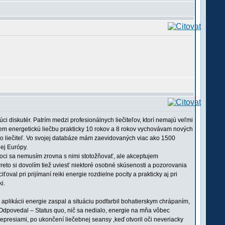
i diskutér. Patrím medzi profesionálnych liečiteľov, ktorí nemajú veľmi
ujem energetickú liečbu prakticky 10 rokov a 8 rokov vychovávam nových
ako liečiteľ. Vo svojej databáze mám zaevidovaných viac ako 1500
lej Európy.
hoci sa nemusím zrovna s nimi stotožňovať, ale akceptujem
reto si dovolím tiež uviesť niektoré osobné skúsenosti a pozorovania
oval pri prijímaní reiki energie rozdielne pocity a prakticky aj pri
i.
 aplikácii energie zaspal a situáciu podfarbil bohatierskym chrápaním,
. Odpovedal – Status quo, nič sa nedialo, energie na mňa vôbec
depresiami, po ukončení liečebnej seansy ,keď otvoril oči neveriacky