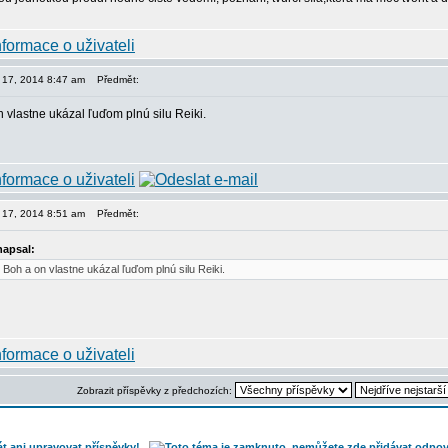
n 17, 2014 8:47 am
Předmět:
n vlastne ukázal ľuďom plnú silu Reiki.
n 17, 2014 8:51 am
Předmět:
napsal:
e Boh a on vlastne ukázal ľuďom plnú silu Reiki.
Zobrazit příspěvky z předchozích: