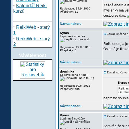
·
Kalendář Reiki
Každá energie mu
Registrace: 14.9. 2009
myšlenky má vel
kurzů
Příspěvky: 31
cestou se dáš.
Návrat nahoru
·
ReikiWeb - starý
1
Kyros
Zaslal: st červe
Lepší než nováček
·
ReikiWeb - starý
2
Reiki energia je
Registrace: 19.9. 2010
Ostatné je filoz
Příspěvky: 5
Návštěvnost
Návrat nahoru
dominika
Zaslal: so červ
Spisovatel na n-tou :-)
Kyros 
Registrace: 30.6. 2013
Reiki e
Příspěvky: 685
Ostatné
naprosto souhl
Návrat nahoru
Kyros
Zaslal: so červ
Lepší než nováček
Som rád,že si n