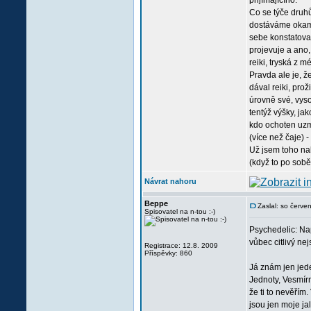
přijímajícího.
Co se týče druhů
dostáváme okamži
sebe konstatovat
projevuje a ano,
reiki, tryská z 
Pravda ale je, ž
dával reiki, pro
úrovně své, vyso
tentýž výšky, jak
kdo ochoten uzmo
(více než čaje) 
Už jsem toho na
(když to po sobě
Návrat nahoru
Beppe
Zaslal: so červ
Spisovatel na n-tou :-)
Psychedelic: Nap
vůbec citlivý nej
Registrace: 12.8. 2009
Příspěvky: 860
Já znám jen jede
Jednoty, Vesmírn
že ti to nevěřím.
jsou jen moje j