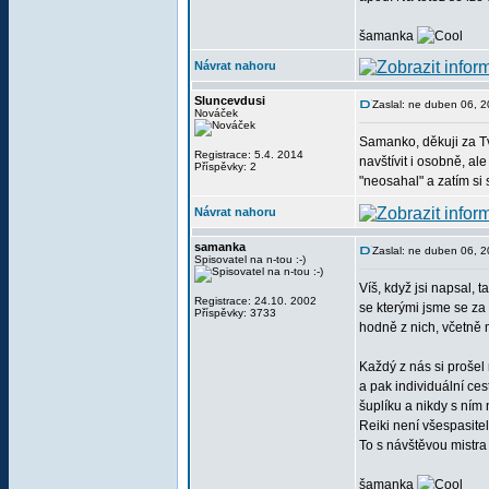
šamanka
Návrat nahoru
Sluncevdusi
Zaslal: ne duben 06, 
Nováček
Samanko, děkuji za Tv
Registrace: 5.4. 2014
navštívit i osobně, al
Příspěvky: 2
"neosahal" a zatím si 
Návrat nahoru
samanka
Zaslal: ne duben 06, 
Spisovatel na n-tou :-)
Víš, když jsi napsal, t
Registrace: 24.10. 2002
se kterými jsme se za 
Příspěvky: 3733
hodně z nich, včetně mě
Každý z nás si prošel
a pak individuální ces
šuplíku a nikdy s ním
Reiki není všespasite
To s návštěvou mistra
šamanka