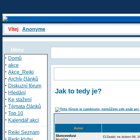
Vítej
Anonyme
Menu
·
Domů
·
akce
·
Akce_Reiki
·
Archív článků
·
Diskuzní fórum
Jak to tedy je?
·
Hledání
·
Ke stažení
·
Témata článků
·
Top 10
·
Kalendář akcí
Autor
·
Reiki Seznam
Sluncevdusi
Zaslal: ne duben 06, 
·
Reiki kluby
Nováček