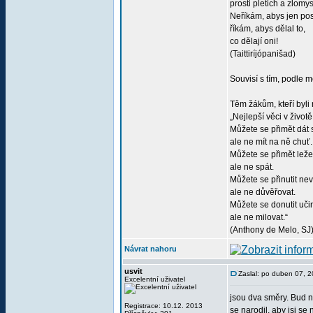
prosti pletich a zlomys
Neříkám, abys jen posl
říkám, abys dělal to,
co dělají oni!
(Taittiríjópanišad)
Souvisí s tím, podle m
Těm žákům, kteří byli 
„Nejlepší věci v životě
Můžete se přimět dát si
ale ne mít na ně chuť.
Můžete se přimět ležet
ale ne spát.
Můžete se přinutit nev
ale ne důvěřovat.
Můžete se donutit učin
ale ne milovat.“
(Anthony de Melo, SJ
Návrat nahoru
usvit
Zaslal: po duben 07, 
Excelentní uživatel
jsou dva směry. Bud n
Registrace: 10.12. 2013
se narodil, aby jsi se