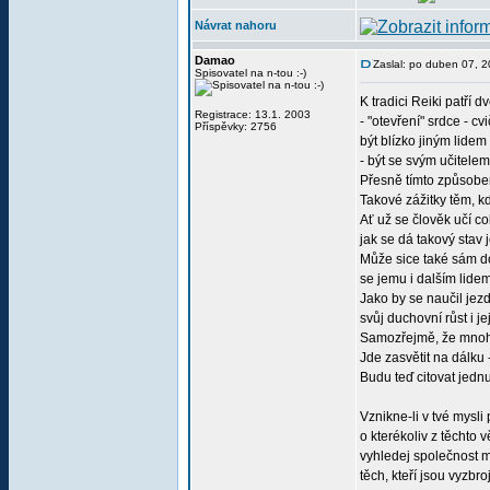
Návrat nahoru
Damao
Zaslal: po duben 07, 
Spisovatel na n-tou :-)
K tradici Reiki patří 
Registrace: 13.1. 2003
- "otevření" srdce - c
Příspěvky: 2756
být blízko jiným lidem 
- být se svým učitelem 
Přesně tímto způsobem
Takové zážitky těm, kd
Ať už se člověk učí co
jak se dá takový stav 
Může sice také sám doj
se jemu i dalším lidem
Jako by se naučil jezd
svůj duchovní růst i je
Samozřejmě, že mnoho 
Jde zasvětit na dálku 
Budu teď citovat jedn
Vznikne-li v tvé mysl
o kterékoliv z těchto v
vyhledej společnost m
těch, kteří jsou vyzb