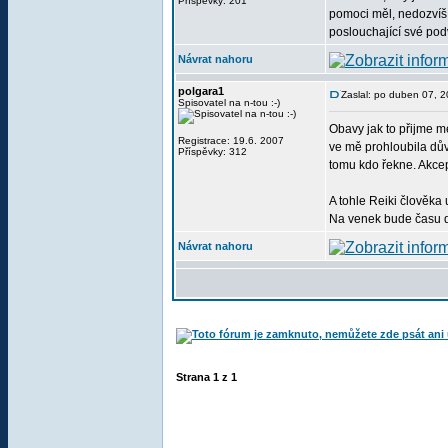
Příspěvky: 201
pomoci měl, nedozvíš s
poslouchající své pod
Návrat nahoru
polgara1
Zaslal: po duben 07, 
Spisovatel na n-tou :-)
Obavy jak to přijme mé
Registrace: 19.6. 2007
ve mě prohloubila důvě
Příspěvky: 312
tomu kdo řekne. Akcep
A tohle Reiki člověka u
Na venek bude času d
Návrat nahoru
Strana
1
z
1