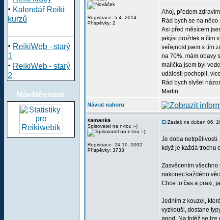
·
Kalendář Reiki
Ahoj, předem zdravím 
kurzů
Registrace: 5.4. 2014
Rád bych se na něco z
Příspěvky: 2
Asi před měsícem jsem
jakýsi prožitek a čím 
·
ReikiWeb - starý
veřejnost jsem s tím z
1
na 70%, mám obavy s t
·
malička jsem byl veden
ReikiWeb - starý
událostí pochopil, ví
2
Rád bych slyšel názor
Martin.
Návštěvnost
Návrat nahoru
samanka
Zaslal: ne duben 06, 
Spisovatel na n-tou :-)
Je doba netrpělivosti.
Registrace: 24.10. 2002
když je každá trochu 
Příspěvky: 3733
Zasvěcením všechno te
nakonec každého věc, 
Chce to čas a praxi, j
Jedním z kouzel, kter
vyzkouší, dostane typ
apod. Na totéž se lze