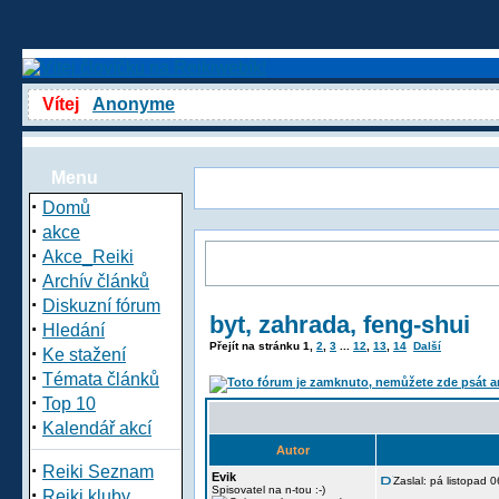
Vítej
Anonyme
Menu
·
Domů
·
akce
·
Akce_Reiki
·
Archív článků
·
Diskuzní fórum
byt, zahrada, feng-shui
·
Hledání
Přejít na stránku
1
,
2
,
3
...
12
,
13
,
14
Další
·
Ke stažení
·
Témata článků
·
Top 10
·
Kalendář akcí
Autor
·
Reiki Seznam
Evik
Zaslal: pá listopad 
·
Spisovatel na n-tou :-)
Reiki kluby