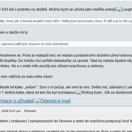
 633 lidí z podniku na dlažbě. Možná bych se uživila jako malířka pokojů
ality show, jak si banda amatérů staví dům. Viděla jsem jen kousky dvou, tří dilů a je to něco
ku a stačilo mi to.
 s naprosto odlišným vkusem se musí dohodnout
hodneme se. Proto je nejlepší moc se neptat a postavit toho druhého před hotovo
ešit doplňky. Do hněda chci pořídit obkladačky za sporák. Také by nebyla špatná n
nědou. No a v malé míře použiji pro oživení oranžovou a zelenou.
a moc vděčná za radu nebo názor:
olik let kytku ,,antúrii ". Sice o ní pečuji, ale není to ono. Světlo má, zálévám jí ( a
? Jediná kytka, která mi tam šla byl scindapsus
. Dík za zkušenost
11, 2009 8:47 pm
Předmět:
jídelen ( restaurací ) vymalovaných do červena a nebo do oranžova podporují chuť k 
m zdravé stravy a místnost, ve které jím, bude vymalovaná do žluta a nebo do zel