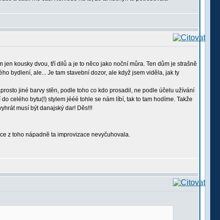
 jen kousky dvou, tří dilů a je to něco jako noční můra. Ten dům je strašně
 bydlení, ale... Je tam stavební dozor, ale když jsem viděla, jak ty
rosto jiné barvy stěn, podle toho co kdo prosadil, ne podle účelu užívání
í do celého bytu(!) stylem jééé tohle se nám líbí, tak to tam hodíme. Takže
hrát musí být danajský dar! Děs!!!
vizace z toho nápadně ta improvizace nevyčuhovala.