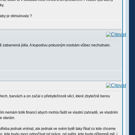
ky.
aby je stimulovaly ?
ičně zabarvená jídla. A kupodivu pokusným osobám vůbec nechutnalo.
lech, barvách a on začal o přebytečnosti věcí, které zbytečně berou
atím nemám tolik financí abych mohla řádit ve vlastní zahradě, ve vlastním
se starám.
otřeba jednak vnímat, ale jednak ve svém bytě taky říkat co kde chceme
sto, kde budu moci odpočívat od práce, od světa, kde bude příjemně mě, i