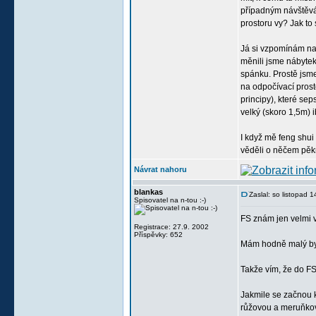
případným návštěvám
prostoru vy? Jak to 
Já si vzpomínám na 
měnili jsme nábytek,
spánku. Prostě jsme
na odpočívací prost
principy), které sep
velký (skoro 1,5m) 
I když mě feng shui
věděli o něčem pěk
Návrat nahoru
blankas
Zaslal: so listopad 
Spisovatel na n-tou :-)
FS znám jen velmi v
Registrace: 27.9. 2002
Příspěvky: 652
Mám hodně malý byt,
Takže vím, že do FS 
Jakmile se začnou k
růžovou a meruňkovo