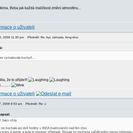
téma, třeba jak každá maličkost změní atmosféru...
06, 2009 11:30 pm
Předmět: Re: byt, zahrada, feng-shui
l:
es vymalovala kuchyň... .
la, že to přijde!!!
.........
07, 2009 9:53 am
Předmět: Re: x
apsal:
o! Jako vždy.
 se kochala asi dvě hodiny v IKEA mudrováním nad fen shui
 tvary a pocity a bylo to mooooc příjemné. Rýsuje se možnost zařídit jednu novou místnost a 