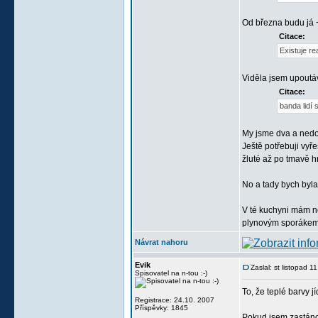
Od března budu já +
Citace:
Existuje re
Viděla jsem upoutáv
Citace:
banda lidí
My jsme dva a nedo
Ještě potřebuji vyř
žluté až po tmavě h
No a tady bych byl
V té kuchyni mám něk
plynovým sporákem 
Návrat nahoru
Evik
Zaslal: st listopad 
Spisovatel na n-tou :-)
To, že teplé barvy 
Registrace: 24.10. 2007
Příspěvky: 1845
Pokud jsem zastánce