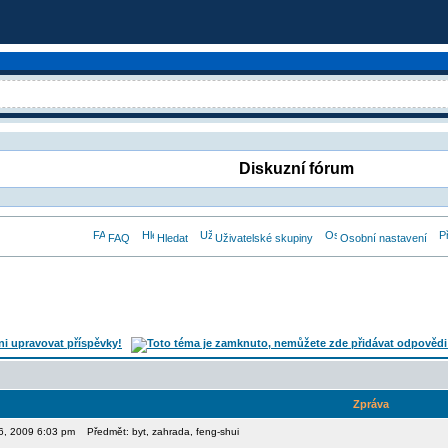
Diskuzní fórum
FAQ
Hledat
Uživatelské skupiny
Osobní nastavení
Zpráva
06, 2009 6:03 pm
Předmět: byt, zahrada, feng-shui