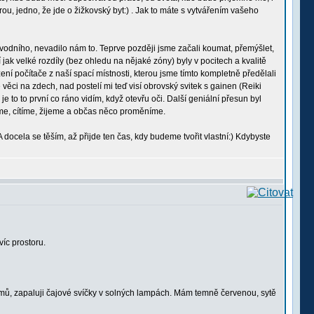
u, jedno, že jde o žižkovský byt:) . Jak to máte s vytvářením vašeho
odního, nevadilo nám to. Teprve později jsme začali koumat, přemýšlet,
cí jak velké rozdíly (bez ohledu na nějaké zóny) byly v pocitech a kvalitě
ení počítače z naší spací místnosti, kterou jsme tímto kompletně předělali
věci na zdech, nad postelí mi teď visí obrovský svitek s gainen (Reiki
je to to první co ráno vidím, když otevřu oči. Další geniální přesun byl
áme, cítíme, žijeme a občas něco proměníme.
docela se těším, až přijde ten čas, kdy budeme tvořit vlastní:) Kdybyste
íc prostoru.
domů, zapaluji čajové svíčky v solných lampách. Mám temně červenou, sytě