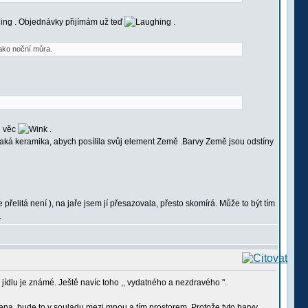
. Objednávky přijímám už teď
.
 jako noční můra.
u věc
.
ějaká keramika, abych posílila svůj element Země .Barvy Země jsou odstíny
le přelitá není ), na jaře jsem jí přesazovala, přesto skomírá. Může to být tím
.
jídlu je známé. Ještě navíc toho ,, vydatného a nezdravého ".
ena, bude to v souladu mezi mnou a tím prostorem. Protože tyto barvy