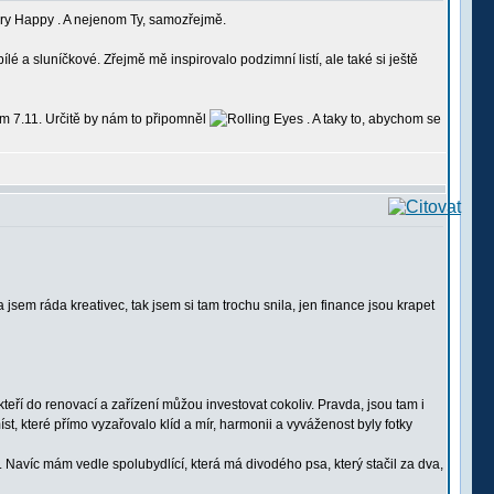
. A nejenom Ty, samozřejmě.
a sluníčkové. Zřejmě mě inspirovalo podzimní listí, ale také si ještě
m 7.11. Určitě by nám to připomněl
. A taky to, abychom se
jsem ráda kreativec, tak jsem si tam trochu snila, jen finance jsou krapet
teří do renovací a zařízení můžou investovat cokoliv. Pravda, jsou tam i
st, které přímo vyzařovalo klíd a mír, harmonii a vyváženost byly fotky
 Navíc mám vedle spolubydlící, která má divodého psa, který stačil za dva,