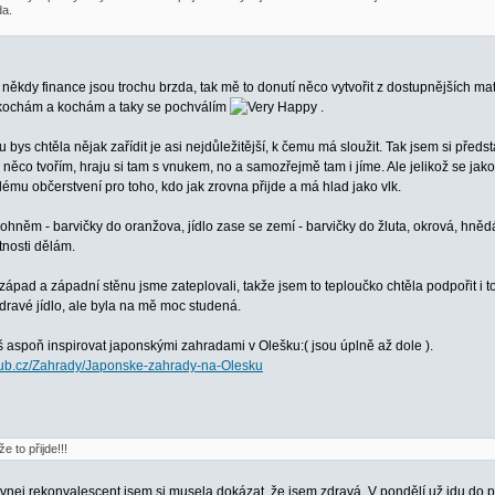
da.
ěkdy finance jsou trochu brzda, tak mě to donutí něco vytvořit z dostupnějších mat
 kochám a kochám a taky se pochválím
.
ou bys chtěla nějak zařídit je asi nejdůležitější, k čemu má sloužit. Tak jsem si př
ěco tvořím, hraju si tam s vnukem, no a samozřejmě tam i jíme. Ale jelikož se jako
lému občerstvení pro toho, kdo jak zrovna přijde a má hlad jako vlk.
 ohněm - barvičky do oranžova, jídlo zase se zemí - barvičky do žluta, okrová, hnědá
tnosti dělám.
západ a západní stěnu jsme zateplovali, takže jsem to teploučko chtěla podpořit i 
dravé jídlo, ale byla na mě moc studená.
 aspoň inspirovat japonskými zahradami v Olešku:( jsou úplně až dole ).
lub.cz/Zahrady/Japonske-zahrady-na-Olesku
e to přijde!!!
vnej rekonvalescent jsem si musela dokázat, že jsem zdravá. V pondělí už jdu do pr