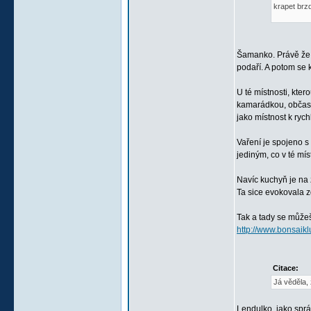
krapet brz
Šamanko. Právě že n
podaří. A potom se
U té místnosti, kter
kamarádkou, občas n
jako místnost k rych
Vaření je spojeno s
jediným, co v té mís
Navíc kuchyň je na 
Ta sice evokovala z
Tak a tady se můžeš
http://www.bonsaik
Citace:
Já věděla, ž
Lendulko, jako sprá