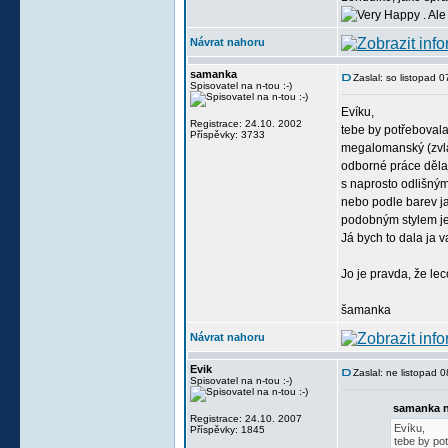
. Ale
Návrat nahoru
samanka
Zaslal: so listopad 
Spisovatel na n-tou :-)
Evíku,
Registrace: 24.10. 2002
tebe by potřebovala
Příspěvky: 3733
megalomanský (zvláš
odborné práce děla
s naprosto odlišným
nebo podle barev jak
podobným stylem je 
Já bych to dala ja v
Jo je pravda, že le
šamanka
Návrat nahoru
Evik
Zaslal: ne listopad 
Spisovatel na n-tou :-)
samanka n
Registrace: 24.10. 2007
Evíku,
Příspěvky: 1845
tebe by po