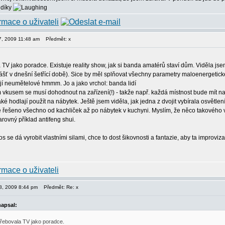
 díky
07, 2009 11:48 am
Předmět: x
 TV jako poradce. Existuje reality show, jak si banda amatérů staví dům. Viděla jsem
ť v dnešní šetřící době). Sice by měl splňovat všechny parametry maloenergetického
jí neumětelové hmmm. Jo a jako vrchol: banda lidí
 vkusem se musí dohodnout na zařízení(!) - takže např. každá místnost bude mít nap
é hodlají použít na nábytek. Ještě jsem viděla, jak jedna z dvojit vybírala osvětlen
řešeno všechno od kachliček až po nábytek v kuchyni. Myslím, že něco takového vy
arovný příklad antifeng shui.
cos se dá vyrobit vlastními silami, chce to dost šikovnosti a fantazie, aby ta impro
08, 2009 8:44 pm
Předmět: Re: x
apsal:
třebovala TV jako poradce.