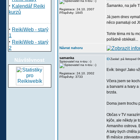
·
Kalendář Reiki
Šamanko, na jaře Ti 
Registrace: 24.10. 2007
kurzů
Příspěvky: 1845
Já jsem dnes vymalo
něco pamatuji od JC
·
ReikiWeb - starý
Tohle téma mi tu mo
1
pořádně oblékali...
·
ReikiWeb - starý
2
Návrat nahoru
samanka
Zaslal: pá listopad
Návštěvnost
Spisovatel na n-tou :-)
Evík: bingo! Jako vž
Registrace: 24.10. 2002
Příspěvky: 3733
Včera jsem se koch
a barvami a tvary a
brzda.
Doma jsem trochu p
Občas v TV narazím 
kýče, ale někdy je t
Armaniho ostrova. B
A taky bych chtěla 
tři měsíce zdevasto