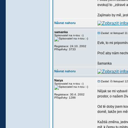
evokují to ,,zdravé
Zajímalo by mě, jest
Návrat nahoru
samanka
Zaslal: st listopad 
Spisovatel na n-tou :-)
Evik, to mi pripomí
Registrace: 24.10. 2002
Příspěvky: 3733
Proč aby nám nechu
šamanka
Návrat nahoru
Narya
Zaslal: čt listopad 
Spisovatel na n-tou :-)
Nějak se mi vybavil
Registrace: 30.4. 2002
prostor, o našem ži
Příspěvky: 1286
Od té doby jsem kouk
domě, takže jen mění
Každá změna, jedno 
mít, k čemu tu míst