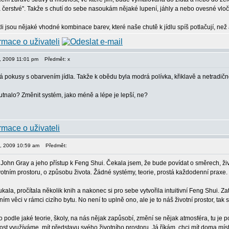
 a čerstvé". Takže s chutí do sebe nasoukám nějaké lupení, jáhly a nebo ovesné vloč
li jsou nějaké vhodné kombinace barev, které naše chutě k jídlu spíš potlačují, než 
11, 2009 11:01 pm
Předmět: x
ná pokusy s obarvením jídla. Takže k obědu byla modrá polívka, křiklavě a netrad
tnalo? Změnit systém, jako méně a lépe je lepší, ne?
12, 2009 10:59 am
Předmět:
 John Gray a jeho přístup k Feng Shui. Čekala jsem, že bude povídat o směrech, živ
votním prostoru, o způsobu života. Žádné systémy, teorie, prostá každodenní praxe.
ala, pročítala několik knih a nakonec si pro sebe vytvořila intuitivní Feng Shui. Z
m věci v rámci cizího bytu. No není to uplně ono, ale je to náš životní prostor, tak 
podle jaké teorie, školy, na nás nějak zapůsobí, změní se nějak atmosféra, tu je p
nost využíváme, mít představu svého životního prostoru. Já říkám, chci mít doma mí