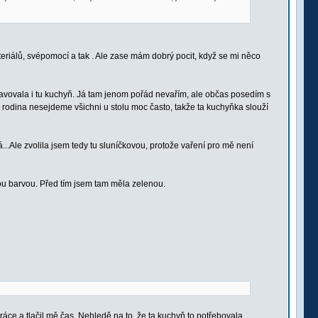
eriálů, svépomocí a tak . Ale zase mám dobrý pocit, když se mi něco
edstavovala i tu kuchyň. Já tam jenom pořád nevařím, ale občas posedím s
 rodina nesejdeme všichni u stolu moc často, takže ta kuchyňka slouží
...Ale zvolila jsem tedy tu sluníčkovou, protože vaření pro mě není
tou barvou. Před tím jsem tam měla zelenou.
áce a tlačil mě čas. Nehledě na to, že ta kuchyň to potřebovala