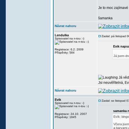
Je to moc zajímavé 
šamanka
Návrat nahoru
Lendulka
Zaslal: pá listopad 
Spisovatel na n-tou :-)
Evik napsa
Registrace: 6.2. 2009
Příspěvky: 584
Já jsem dn
Já vědě
Jsi neuvěřitelná, Evi..
Návrat nahoru
Evik
Zaslal: so listopad 
Spisovatel na n-tou :-)
samanka n
Registrace: 24.10. 2007
Evík: bing
Příspěvky: 1845
Včera jsem
a barvami a