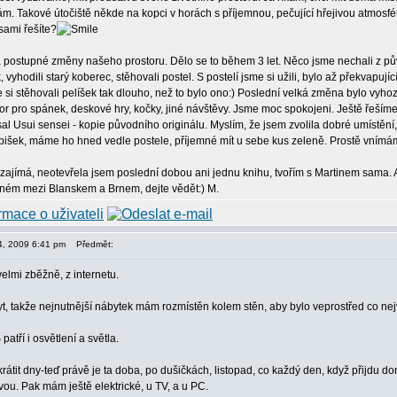
. Takové útočiště někde na kopci v horách s příjemnou, pečující hřejivou atmosféro
sami řešíte?
postupné změny našeho prostoru. Dělo se to během 3 let. Něco jsme nechali z pův
 vyhodili starý koberec, stěhovali postel. S postelí jsme si užili, bylo až překvapují
 si stěhovali pelíšek tak dlouho, než to bylo ono:) Poslední velká změna bylo vyhoz
or pro spánek, deskové hry, kočky, jiné návštěvy. Jsme moc spokojeni. Ještě řešíme 
sal Usui sensei - kopie původního originálu. Myslím, že jsem zvolila dobré umístění, 
ibišek, máme ho hned vedle postele, příjemné mít u sebe kus zeleně. Prostě vním
 zajímá, neotevřela jsem poslední dobou ani jednu knihu, tvořím s Martinem sama. A 
ném mezi Blanskem a Brnem, dejte vědět:) M.
14, 2009 6:41 pm
Předmět:
elmi zběžně, z internetu.
 takže nejnutnější nábytek mám rozmístěn kolem stěn, aby bylo veprostřed co nejv
patří i osvětlení a světla.
rátit dny-teď právě je ta doba, po dušičkách, listopad, co každý den, když přijdu 
u. Pak mám ještě elektrické, u TV, a u PC.