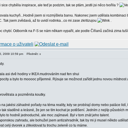
sice chyběla inspirace, ale teď je podzim, tak se ptám, jestli jsi něco tvořila ?
vala kuchyň...Hodně jsem si rozmýšlela barvu. Nakonec jsem udělala kombinaci bílé 
. Tak jsem zvědavá, až to uvidí rodinka...co mi zase zkritizujou
.
c chybí. Odborník na F-S se nám někam vypařil, ale podle Číňanů začíná zima tuší
 06, 2009 10:59 pm
Předmět: x
dy.
ala asi dvě hodiny v IKEA mudrováním nad fen shui
 pocity a bylo to mooooc příjemné. Rýsuje se možnost zařídit jednu novou místnost a 
rovětrala a pozměnila koutky.
na jakési záhadné pořady na téma reality, kdy se probírají domy nebo paláce lidí, k
o tak sladěné a krásné, že jen se tím kochat je potěšení. Jedním z nejlíp působích mí
ylo to hodně jednoduché, ale moc zajímavé. Byl v tom znát jeho talent.
japonskou zahradu, ale bohužel jsem antizahradník, tak by mi ji musel někdo udělat.
vat celý dvorek a zlikvidovat tu trochu zeleně co tu máme.