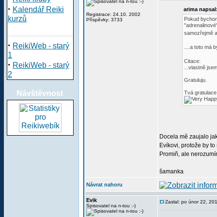
·
Kalendář Reiki
arima napsal
Registrace: 24.10. 2002
kurzů
Pokud bychom 
Příspěvky: 3733
"adrenalinové
samozřejmě 
·
ReikiWeb - starý
....a toto má
1
Citace:
·
ReikiWeb - starý
...vlastně js
2
Gratuluju.
Návštěvnost
Tvá gratulace
Docela mě zaujalo jak
Evíkovi, protože by to
Promiň, ale nerozumím
šamanka
Návrat nahoru
Evik
Zaslal: po únor 22, 20
Spisovatel na n-tou :-)