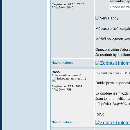
samanka nap
Registrace: 24.10. 2007
Docela mě za
Příspěvky: 1845
Mě zase právě zaujal
Můžeš ho vytvořit, kdy
Omezení vidím třeba v 
Já osobně bych nikomu
Návrat nahoru
Roso
Zaslal: po únor 22, 2
Spisovatel na n-tou :-)
Dobře jsem se pobav
Registrace: 17.9. 2007
Příspěvky: 758
Já osobně jsem vždy 
Jsou to jenom klíče, 
příspěvku.
Největším 
RoSo
Návrat nahoru