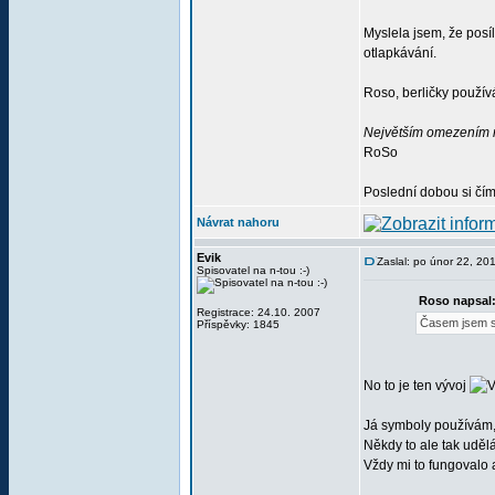
Myslela jsem, že posí
otlapkávání.
Roso, berličky použí
Největším omezením ne
RoSo
Poslední dobou si čím
Návrat nahoru
Evik
Zaslal: po únor 22, 20
Spisovatel na n-tou :-)
Roso napsal
Registrace: 24.10. 2007
Časem jsem st
Příspěvky: 1845
No to je ten vývoj
Já symboly používám, 
Někdy to ale tak uděl
Vždy mi to fungovalo 