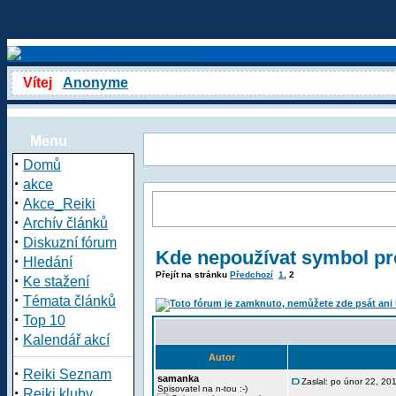
Vítej
Anonyme
Menu
·
Domů
·
akce
·
Akce_Reiki
·
Archív článků
·
Diskuzní fórum
Kde nepoužívat symbol pro
·
Hledání
Přejít na stránku
Předchozí
1
,
2
·
Ke stažení
·
Témata článků
·
Top 10
·
Kalendář akcí
Autor
·
Reiki Seznam
samanka
Zaslal: po únor 22, 2
·
Spisovatel na n-tou :-)
Reiki kluby