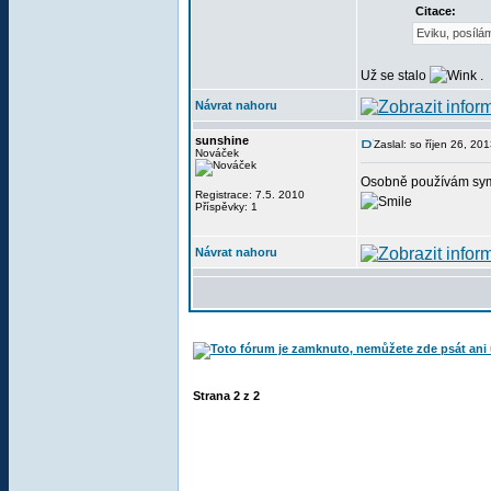
Citace:
Eviku, posílám
Už se stalo
.
Návrat nahoru
sunshine
Zaslal: so říjen 26, 20
Nováček
Osobně používám symbo
Registrace: 7.5. 2010
Příspěvky: 1
Návrat nahoru
Strana
2
z
2