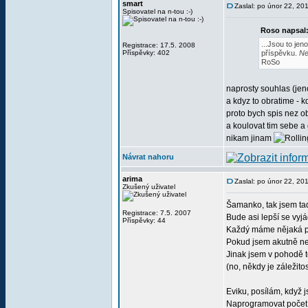
smart
Zaslal: po únor 22, 20
Spisovatel na n-tou :-)
Roso napsal
...Jsou to je
Registrace: 17.5. 2008
Příspěvky: 402
příspěvku.
Ne
RoSo
naprosty souhlas (jeno
a kdyz to obratime - 
proto bych spis nez ob
a koulovat tim sebe a 
nikam jinam
Návrat nahoru
arima
Zaslal: po únor 22, 20
Zkušený uživatel
Šamanko, tak jsem tad
Registrace: 7.5. 2007
Bude asi lepší se vyjád
Příspěvky: 44
Každý máme nějaká pra
Pokud jsem akutně nem
Jinak jsem v pohodě té
(no, někdy je záležito
Eviku, posílám, když j
Naprogramovat počet d