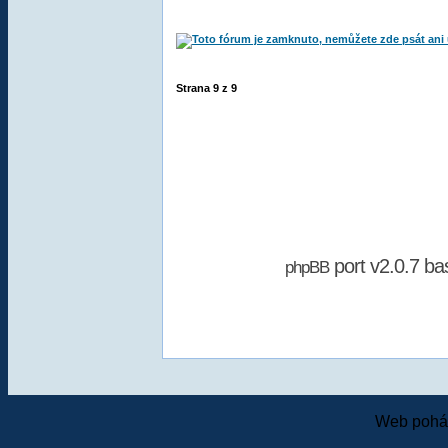
Strana
9
z
9
port v2.0.7 b
phpBB
Web pohán