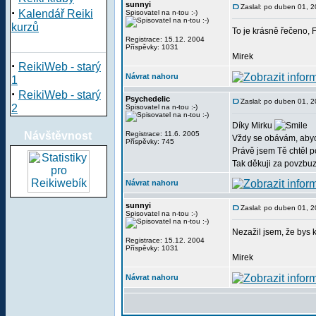
sunnyi
Zaslal: po duben 01, 
·
Kalendář Reiki
Spisovatel na n-tou :-)
kurzů
To je krásně řečeno, F
Registrace: 15.12. 2004
Příspěvky: 1031
Mirek
·
ReikiWeb - starý
Návrat nahoru
1
·
ReikiWeb - starý
Psychedelic
Zaslal: po duben 01, 
2
Spisovatel na n-tou :-)
Díky Mirku
Návštěvnost
Registrace: 11.6. 2005
Vždy se obávám, aby
Příspěvky: 745
Právě jsem Tě chtěl p
Tak děkuji za povzbuze
Návrat nahoru
sunnyi
Zaslal: po duben 01, 
Spisovatel na n-tou :-)
Nezažil jsem, že bys 
Registrace: 15.12. 2004
Příspěvky: 1031
Mirek
Návrat nahoru