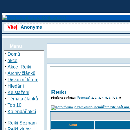
Vítej
Anonyme
Menu
·
Domů
·
akce
·
Akce_Reiki
·
Archív článků
·
Diskuzní fórum
·
Hledání
Reiki
·
Ke stažení
·
Přejít na stránku
Předchozí
1
,
2
,
3
,
4
,
5
,
6
,
7
,
8
,
9
Témata článků
·
Top 10
·
Kalendář akcí
·
Reiki Seznam
Autor
·
Reiki kluby