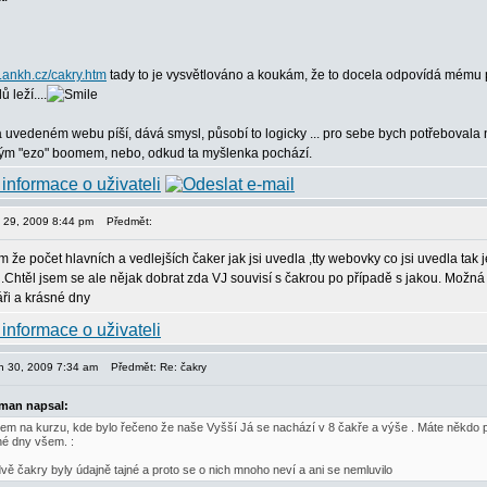
.ankh.cz/cakry.htm
tady to je vysvětlováno a koukám, že to docela odpovídá mému popi
 leží....
a uvedeném webu píší, dává smysl, působí to logicky ... pro sebe bych potřebovala n
ým "ezo" boomem, nebo, odkud ta myšlenka pochází.
en 29, 2009 8:44 pm
Předmět:
m že počet hlavních a vedlejších čaker jak jsi uvedla ,tty webovky co jsi uvedla tak j
k .Chtěl jsem se ale nějak dobrat zda VJ souvisí s čakrou po případě s jakou. Možná
áři a krásné dny
jen 30, 2009 7:34 am
Předmět: Re: čakry
man napsal:
sem na kurzu, kde bylo řečeno že naše Vyšší Já se nachází v 8 čakře a výše . Máte někdo p
né dny všem. :
dvě čakry byly údajně tajné a proto se o nich mnoho neví a ani se nemluvilo