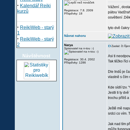
·
Kalendář Reiki
Vážení , dosta
kurzů
Registrace: 7.8. 2009
pátou Vadžrah
Příspěvky: 18
osvětlení .Děk
·
ReikiWeb - starý
tyto dvě čakry
1
Návrat nahoru
·
ReikiWeb - starý
2
Narya
Zaslal: čt říj
Spisovatel na n-tou :-)
Návštěvnost
Asi ti neodpov
Registrace: 30.4. 2002
Tak těžko říci
Příspěvky: 1286
Dle Indů je ča
vlastně s čím 
Kde sídlí tzv. 
Jestli ti ty d
trochu příliš a
Ještě mě napa
srdci co vím. 
Jak nad tím př
může fungova