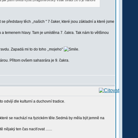
kra jak jsem uvedl výše.Dragomirovský však uvádí že 8 je nahoře
představy těch ,,našich " 7 čaker, které jsou základní a které jsme
ou a temenem hlavy. Tam je umístěna 7. čakra. Tak nám to většinou
pravdu. Zapadá mi to do toho ,,mojeho"
.
rou. Přitom ovšem sahasrára je 9. čakra.
o odvíjí dle kulturní a duchovní tradice.
,které se nachází na fyzickém těle.Sedmá by měla být jemně na
nějaký ten čas naciťovat .......