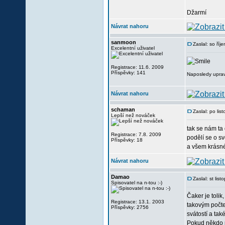
Džarmí
Návrat nahoru
sanmoon
Zaslal: so ří
Excelentní uživatel
Registrace: 11.6. 2009
Příspěvky: 141
Naposledy uprav
Návrat nahoru
schaman
Zaslal: po li
Lepší než nováček
tak se nám ta
Registrace: 7.8. 2009
podělí se o s
Příspěvky: 18
a všem krásné
Návrat nahoru
Damao
Zaslal: st li
Spisovatel na n-tou :-)
Čaker je tolik
Registrace: 13.1. 2003
takovým počtem
Příspěvky: 2756
svátostí a také
Pokud někdo p