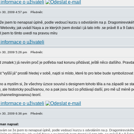
jen 30, 2009 4:57 pm
Předmět:
e jsem to nenapsal úplně, podle vedoucí kurzu s odvoláním na p. Dragomirevskéh
Webovky, jak uvádí Naya a ze kterých jsem dostal i já tato info .se právě 8 a 9 ča
jsem to tímto uvedl na pravou míru
jen 30, 2009 5:26 pm
Předmět:
d zmatek:) já nevím proč je potřeba nad korunu přidávat, ještě něco dalšího. Pravda
 "vyšší já" prostě hledej v sobě, najdi si místo, které to pro tebe bude symbolizovat a
o a myslím si, že všechny úzsce souvisí s designem tohoto těla a na západě se st
ale historicky používanou, no a pak jsou tací co přidávají další, pro mě už méně p
hannelingovanou) teorií.
jen 30, 2009 6:36 pm
Předmět:
man napsal:
vám se že jsem to nenapsal úplně, podle vedoucí kurzu s odvoláním na p. Dragomirevského