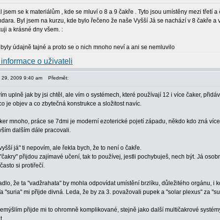
l jsem se k materiálům , kde se mluví o 8 a 9 čakře . Tyto jsou umístěny mezi třetí a
dara. Byl jsem na kurzu, kde bylo řečeno že naše Vyšší Já se nachází v 8 čakře a 
uji a krásné dny všem. :
 byly údajně tajné a proto se o nich mnoho neví a ani se nemluvilo
en 29, 2009 9:40 am
Předmět:
ím uplně jak by jsi chtěl, ale vím o systémech, které používají 12 i více čaker, přid
 co je objev a co zbytečná konstrukce a složitost navíc.
ker mnoho, práce se 7dmi je moderní ezoterické pojetí západu, někdo kdo zná více in
vším dalším dále pracovali.
"vyšší já" ti nepovím, ale řekla bych, že to není o čakře.
vě "čakry" přijdou zajímavé učení, tak to používej, jestli pochybuješ, nech být. Já os
 často si protiřečí.
dlo, že ta "vadžrahata" by mohla odpovídat umístění brzlíku, důležitého orgánu, i 
Ta "suria" mi přijde divná. Leda, že by za 3. považovali pupek a "solar plexus" za "su
emýšlím přijde mi to ohromně komplikované, stejně jako další multičakrové systémy. 
t.