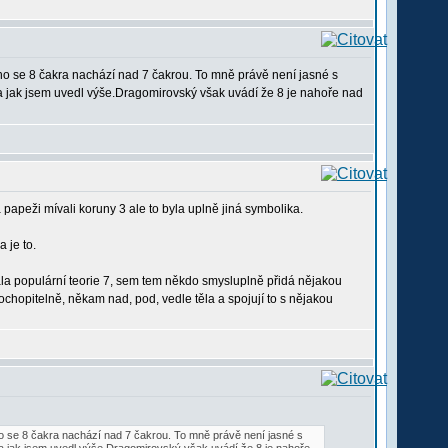
o se 8 čakra nachází nad 7 čakrou. To mně právě není jasné s
kra jak jsem uvedl výše.Dragomirovský však uvádí že 8 je nahoře nad
 papeži mívali koruny 3 ale to byla uplně jiná symbolika.
 je to.
ala populární teorie 7, sem tem někdo smysluplně přidá nějakou
ochopitelně, někam nad, pod, vedle těla a spojují to s nějakou
 se 8 čakra nachází nad 7 čakrou. To mně právě není jasné s