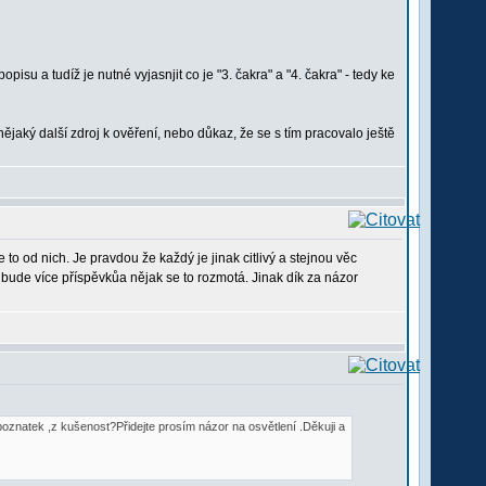
su a tudíž je nutné vyjasnjit co je "3. čakra" a "4. čakra" - tedy ke
ějaký další zdroj k ověření, nebo důkaz, že se s tím pracovalo ještě
e to od nich. Je pravdou že každý je jinak citlivý a stejnou věc
 bude více příspěvkůa nějak se to rozmotá. Jinak dík za názor
oznatek ,z kušenost?Přidejte prosím názor na osvětlení .Děkuji a