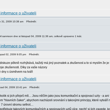
jen 31, 2009 10:38 am
Předmět:
il sanmoon dne st listopad 04, 2009 11:36 am, celkově upraveno 1 krát.
stopad 02, 2009 9:05 pm
Předmět:
 diskuze pěkně rozhýbává, každý má jiný poznatek a zkušenost a to si myslím že je
voje zkušenosti. Díky za vaše názory
 dny s úsměvem na tváři
stopad 04, 2009 10:41 pm
Předmět:
, kolik si jich přeješ mít.... Jsou něčím jako jsou komunikační a spojovací uzly - a a
 "hlavních čaker", abychom nacházeli srovnání s takovými principy, které vytváří n
 7 úrovní stromu sefirot....
otřebuje takových komunikačních a spojovacích uzlů více, nechť si jich zavede, ko