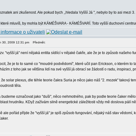
natek ani zkušenost. Ale pokud bych ,,hledala Vyšší Já ", nebylo by to asi mezi 3. 
které mluvíš, by mohla být KÁMÉŠVARA - KÁMÉŠVARÍ. Toto vyšší duchovní centrum
jen 30, 2009 12:31 pm
Předmět:
tzv. "vyšší já" není nějaká entita sídlící v nějaké čakře, ale že je to způsob našeh
it, že je to to samé co "moudré podvědomí", které učil pan Erickson, o kterém to t
házím z toho jak se většina lidí na své vyšší já obrací se žádostí o radu, inspiraci
 že solar plexus, dle téhle teorie čakra Suria je něco jako náš "2. mozek" takový t
oudrosti těla.
á budeme označovat jako "duši", něco nehmotného, pak by podle teorie čaker mělo s
blast hrudníku. KDyž zažívám silně energetické záležitosti vždy mě doslova pálí něk
ě ale pořád přijde že "vyšší já" je spíš způsob fungování, nějaký náš stav vědomí, 
čaker.