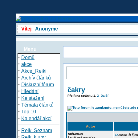
Vítej
Anonyme
Menu
·
Domů
·
akce
·
Akce_Reiki
·
Archív článků
·
Diskuzní fórum
čakry
·
Hledání
Přejít na stránku
1
,
2
Další
·
Ke stažení
·
Témata článků
·
Top 10
·
Kalendář akcí
Autor
·
Reiki Seznam
schaman
Zaslal: čt říj
·
Reiki kluby
Lepší než nováček