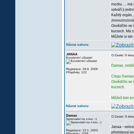
mozku .... má 
vytváří ji jed
Každý orgán, k
znovuzrozování
Osvědčilo se 
kurzech. Má sv
Můžete si ale 
Návrat nahoru
JANAA
Zaslal: čt li
Excelentní uživatel
Damao, netáším
Registrace: 28.9. 2008
Příspěvky: 122
Cituju Damaa
Osvědčilo se 
kurzech.
Můžeš toto pr
Návrat nahoru
Damao
Zaslal: čt li
Spisovatel na n-tou :-)
Janaa - velice
Registrace: 13.1. 2003
představují je
Příspěvky: 2756