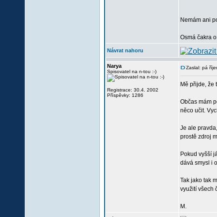
Nemám ani poz
Osmá čakra o 
Návrat nahoru
Narya
Zaslal: pá ří
Spisovatel na n-tou :-)
Mě přijde, že 
Registrace: 30.4. 2002
Příspěvky: 1286
Občas mám poc
něco učit. Vyc
Je ale pravda,
prostě zdroj m
Pokud vyšší j
dává smysl i o
Tak jako tak m
využití všech 
M.