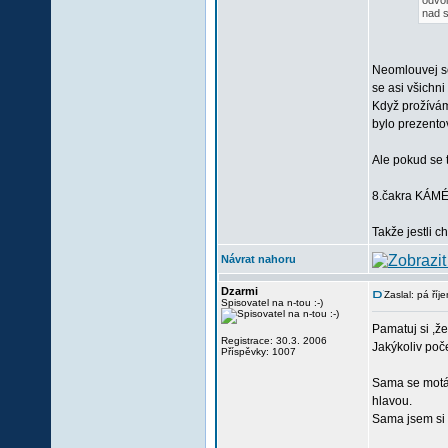
odvol
nad s
Neomlouvej se
se asi všichni 
Když prožívám
bylo prezento
Ale pokud se 
8.čakra KÁMÉŠ
Takže jestli c
Návrat nahoru
Dzarmi
Zaslal: pá ří
Spisovatel na n-tou :-)
Pamatuj si ,že
Registrace: 30.3. 2006
Jakýkoliv poče
Příspěvky: 1007
Sama se motám
hlavou.
Sama jsem si n