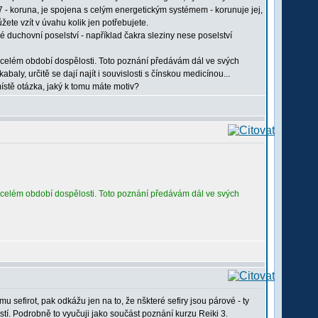
 7 - koruna, je spojena s celým energetickým systémem - korunuje jej,
žete vzít v úvahu kolik jen potřebujete.
é duchovní poselství - například čakra sleziny nese poselství
v celém období dospělosti. Toto poznání předávám dál ve svých
baly, určitě se dají najít i souvislosti s čínskou medicínou...
místě otázka, jaký k tomu máte motiv?
v celém období dospělosti. Toto poznání předávám dál ve svých
u sefirot, pak odkážu jen na to, že nškteré sefiry jsou párové - ty
stí. Podrobně to vyučuji jako součást poznání kurzu Reiki 3.