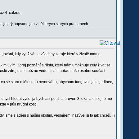
až 4. čakrou.
 je prý popsáno jen v některých starých pramenech.
o fungování, kdy využíváme všechny zdroje které v životě máme.
ak mluvím. Zdroj poznání a růstu, který nám umožnuje celý život se
, prostě zdroj mimo běžné vědomí, ale pořád naše osobní součást.
en co se stará o tělesnou rovnováhu, abychom fungovali jako jedinec,
mysl hledat výše, já bych asi použila úroveň 3. oka, ale stejně mě
de v půli hrudní kosti.
kdy jsme sladěni s naším okolím, vesmírem, nazývej si to jak chceš. Tj