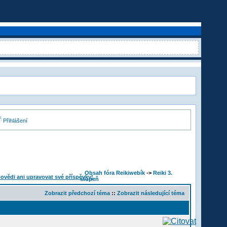
Přihlášení
Obsah fóra Reikiwebík
->
Reiki 3.
stupeň
Zobrazit předchozí téma
::
Zobrazit následující téma