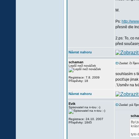
M.
Ps:
http://www
přesně dle Indů
2.ps: To, co n
před současn
Návrat nahoru
schaman
Zaslal: čt říj
Lepší než nováček
souhlasím s tí
Registrace: 7.8. 2009
pociťuje jina
Příspěvky: 18
.'Usměv na tv
Návrat nahoru
Evik
Zaslal: pá ří
Spisovatel na n-tou :-)
scha
Registrace: 24.10. 2007
Byl j
Příspěvky: 1845
krás
tyto 