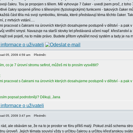
svoji čakru. Tou je propojen s tělem. Mě vyhovuje 7 čaker - uvedl jsem proč, z toho
notlivé čakry spojené přímo s tělesnými (fyziologickými) funkcemi - takových čaker mů
aždá část těla má svoji symboliku, témata, které představují téma těchto čaker. Tak
, z mrtvých vstání.....
mi pracovat s čakrami na úrovních kterých dosahujeme postupně v dětství - a pak 
ůj vnitřní smysl. Navazuje na starší stovky let předávaná učení např. křesťanství a ka
najít své pojetí, na to máte právo. Budete přitom vytvářet nový systém a tady je na 
stopad 05, 2009 4:59 am
Předmět:
, co je 7 úrovní stromu sefirot, můžeš mi to prosím vysvětlit?
:
mi pracovat s čakrami na úrovních kterých dosahujeme postupně v dětství - a pak 
osím popsat podrobněji? Děkuji, Jana
stopad 05, 2009 3:47 pm
Předmět:
 rád, ale obávám se, že na to je prostor ve fóru příliš malý. Pokud znáš schema strom
dnu úroveň. Jejich témata souvisí vždy s určitou čakrou a určitou křesťanskou sváto