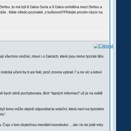
 čtvrtou ,to má být 8 čakra-Suria a 9 čakra umístěna mezi čtvrtou a
výše . Máte někdo poznatek ,z kušenost?Přidejte prosím názor na
ávají všechno možné, mluví i o čakrách, které jsou mimo fyzické tělo.
dická učení by ti asi řekl, proč zrovna vybrali 7 a ne víc a kdoví
obně bych silně pochybovala, těch "tajných informací" už je na světě
když tomu může stejně odpovídat ta srdeční, která není na fyzickém
riu".
Čuju v tom zbytečnou mentální konstrukci ... ale i to do jisté míry