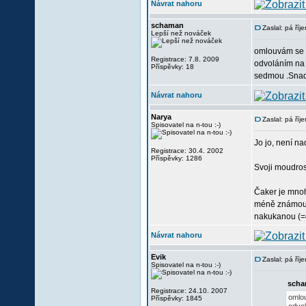
Návrat nahoru
schaman
Zaslal: pá ří
Lepší než nováček
omlouvám se ž
Registrace: 7.8. 2009
odvoláním na 
Příspěvky: 18
sedmou .Snad 
Návrat nahoru
Narya
Zaslal: pá ří
Spisovatel na n-tou :-)
Jo jo, není na
Registrace: 30.4. 2002
Příspěvky: 1286
Svoji moudrost
Čaker je mnoh
méně známou, 
nakukanou (=c
Návrat nahoru
Evik
Zaslal: pá ří
Spisovatel na n-tou :-)
scha
Registrace: 24.10. 2007
omlou
Příspěvky: 1845