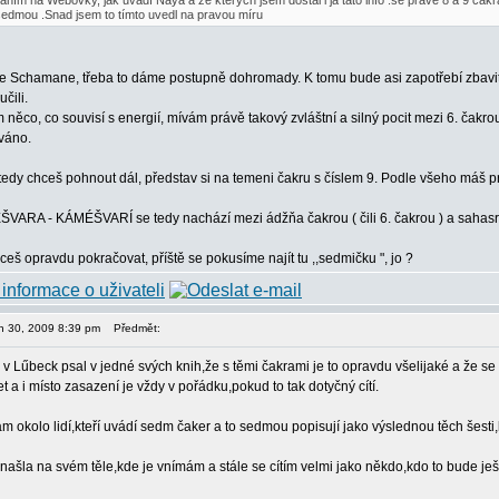
áním na Webovky, jak uvádí Naya a ze kterých jsem dostal i já tato info .se právě 8 a 9 ča
edmou .Snad jsem to tímto uvedl na pravou míru
 Schamane, třeba to dáme postupně dohromady. K tomu bude asi zapotřebí zbavit se 
učili.
 něco, co souvisí s energií, mívám právě takový zvláštní a silný pocit mezi 6. čakr
váno.
tedy chceš pohnout dál, představ si na temeni čakru s číslem 9. Podle všeho máš 
VARA - KÁMÉŠVARÍ se tedy nachází mezi ádžňa čakrou ( čili 6. čakrou ) a sahasrá
hceš opravdu pokračovat, příště se pokusíme najít tu ,,sedmičku ", jo ?
jen 30, 2009 8:39 pm
Předmět:
 v Lűbeck psal v jedné svých knih,že s těmi čakrami je to opravdu všelijaké a že se t
t a i místo zasazení je vždy v pořádku,pokud to tak dotyčný cítí.
 okolo lidí,kteří uvádí sedm čaker a to sedmou popisují jako výslednou těch šesti
ašla na svém těle,kde je vnímám a stále se cítím velmi jako někdo,kdo to bude ještě 