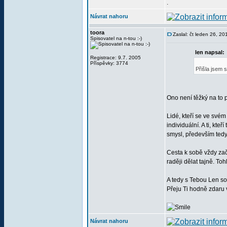
.
Návrat nahoru
toora
Zaslal: čt leden 26, 2
Spisovatel na n-tou :-)
len napsal:
Registrace: 9.7. 2005
Příspěvky: 3774
Přišla jsem 
Ono není těžký na to př
Lidé, kteří se ve svém
individuální. A ti, kt
smysl, především ted
Cesta k sobě vždy začí
raději dělat tajně. To
A tedy s Tebou Len sou
Přeju Ti hodně zdaru 
Návrat nahoru