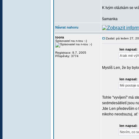
K tvým otázkám se vrá
šamanka
Návrat nahoru
toora
Zaslal: pá leden 27, 
Spisovatel na n-tou :-)
len napsal:
Registrace: 9.7. 2005
A tak mé výh
Příspěvky: 3774
Myslíš Len, že by bylo
len napsal:
Mé postoje se
Tohle "vyvíjení" má s
sedmdesátiletí jsou n
Jde Len především o to
nikoho neodsuzuj, ať t
len napsal:
Nevím, co se