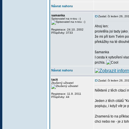
Návrat nahoru
samanka
Zaslal: čt leden 26, 2
Spisovatel na n-tou :-)
Ahoj len:
Registrace: 24.10. 2002
proletěla jsi tady jak
Příspěvky: 3733
že mi při tom Tvém pos
překážky na té dlouhé 
šamanka
I cesta k vytvoření vl
prchla.
Návrat nahoru
tacit
Zaslal: čt leden 26, 2
Zkušený uživatel
Některé z těch citací
Registrace: 11.9. 2011
Příspěvky: 44
Jeden z těch citátů "K
popluju, i když vítr j
Znamená to na příklad
chci nebo ne - je z to