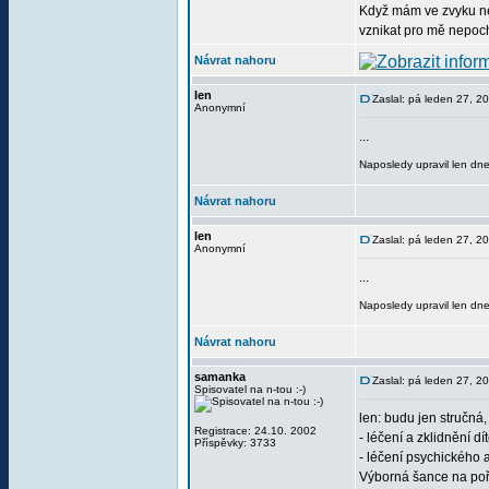
Když mám ve zvyku nec
vznikat pro mě nepoch
Návrat nahoru
len
Zaslal: pá leden 27, 
Anonymní
...
Naposledy upravil len dn
Návrat nahoru
len
Zaslal: pá leden 27, 
Anonymní
...
Naposledy upravil len dn
Návrat nahoru
samanka
Zaslal: pá leden 27, 
Spisovatel na n-tou :-)
len: budu jen stručná, 
Registrace: 24.10. 2002
- léčení a zklidnění dí
Příspěvky: 3733
- léčení psychického 
Výborná šance na poř