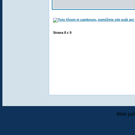
Strana
8
z
9
Web poh