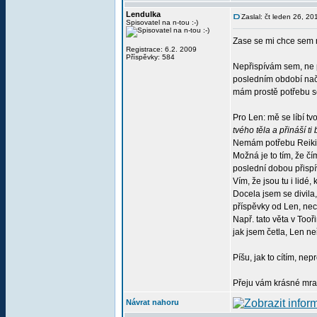
Lendulka
Zaslal: čt leden 26, 2
Spisovatel na n-tou :-)
Zase se mi chce sem 
Registrace: 6.2. 2009
Příspěvky: 584
Nepřispívám sem, ne p
posledním období načat
mám prostě potřebu se
Pro Len: mě se líbí tv
tvého těla a přináší t
Nemám potřebu Reiki o
Možná je to tím, že čí
poslední dobou přispív
Vím, že jsou tu i lidé
Docela jsem se divila
příspěvky od Len, nec
Např. tato věta v To
jak jsem četla, Len neř
Píšu, jak to cítím, nep
Přeju vám krásné mraz
Návrat nahoru