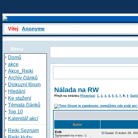
Vítej
Anonyme
Menu
·
Domů
·
akce
·
Akce_Reiki
·
Archív článků
·
Diskuzní fórum
Nálada na RW
·
Hledání
Přejít na stránku
Předchozí
1
,
2
,
3
,
4
,
5
,
6
,
7
,
8
,
9
Další
·
Ke stažení
·
Témata článků
·
Top 10
·
Kalendář akcí
Autor
·
Reiki Seznam
Evik
Zaslal: čt leden 26, 2
·
Spisovatel na n-tou :-)
Reiki kluby