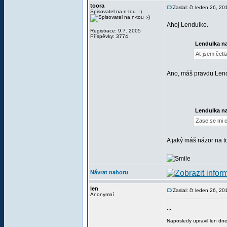
toora
Zaslal: čt leden 26, 2
Spisovatel na n-tou :-)
Ahoj Lendulko.
Registrace: 9.7. 2005
Příspěvky: 3774
Lendulka na
Ať jsem četla
Ano, máš pravdu Lendu
Lendulka na
Zase se mi c
A jaký máš názor na to
Návrat nahoru
len
Zaslal: čt leden 26, 2
Anonymní
...
Naposledy upravil len dn