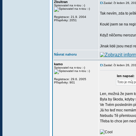
Zbultran
Zaslal: čt leden 26, 2
Spisovatel na n-tou :-)
Tak nevím, zda to ještě
Registrace: 21.9. 2004
Příspěvky: 2051
Koukl jsem se na regis
Když něčemu nerozumíš
Jinak lidé jsou mezi r
Návrat nahoru
kamo
Zaslal: čt leden 26, 2
Spisovatel na n-tou :-)
len napsal:
Registrace: 29.6. 2005
Toto je můj p
Příspěvky: 901
Len, možná že jsem to
Byla by škoda, kdyby s
Ve Tvém posledním pří
Já ho teď moc nemám,
Nebudu Tě přemlouvat
Třeba to chce jen nech