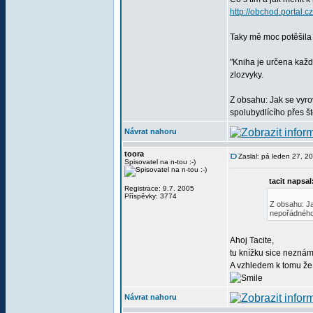
http://obchod.portal.c
Taky mě moc potěšila 
"Kniha je určena každ
zlozvyky.
Z obsahu: Jak se vyr
spolubydlícího přes š
Návrat nahoru
toora
Zaslal: pá leden 27, 
Spisovatel na n-tou :-)
tacit napsal
Registrace: 9.7. 2005
Příspěvky: 3774
Z obsahu: Ja
nepořádného 
Ahoj Tacite,
tu knížku sice neznám,
A vzhledem k tomu že 
Návrat nahoru