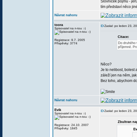
Slovníček pojmů - jenž
tím představí něco ji
Návrat nahoru
toora
Zaslal: po leden 23, 2
Spisovatel na n-tou :-)
Citace:
Registrace: 9.7. 2005
Do druhého v
Příspěvky: 3774
příjemné. Pr
Něco?
Je to nelibost, boles
záleží jen na něm, jak
Bez toho, abychom dok
Návrat nahoru
Evik
Zaslal: po leden 23, 2
Spisovatel na n-tou :-)
Zbultran na
Registrace: 24.10. 2007
Příspěvky: 1845
Ev