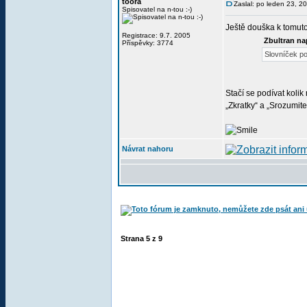
toora
Zaslal: po leden 23, 2
Spisovatel na n-tou :-)
Ještě douška k tomuto
Registrace: 9.7. 2005
Zbultran na
Příspěvky: 3774
Slovníček po
Stačí se podívat kolik
„Zkratky“ a „Srozumite
Návrat nahoru
Strana
5
z
9