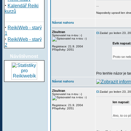
·
Kalendář Reiki
...
kurzů
Naposledy upravil len dn
Návrat nahoru
·
ReikiWeb - starý
Zbultran
1
Zaslal: po leden 23, 2
Spisovatel na n-tou :-)
·
ReikiWeb - starý
Evik napsal
2
Registrace: 21.9. 2004
Příspěvky: 2051
Návštěvnost
Proto se neb
Pro tenhle názor je tam
Návrat nahoru
Zbultran
Zaslal: po leden 23, 2
Spisovatel na n-tou :-)
len napsal:
Registrace: 21.9. 2004
Příspěvky: 2051
Ano, to co p