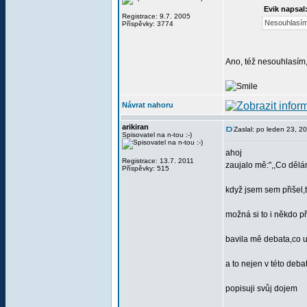
Evik napsal
Registrace: 9.7. 2005
Nesouhlasím 
Příspěvky: 3774
Ano, též nesouhlasím,
Návrat nahoru
arikiran
Zaslal: po leden 23, 2
Spisovatel na n-tou :-)
ahoj
Registrace: 13.7. 2011
zaujalo mě:",,Co dělám
Příspěvky: 515
když jsem sem přišel,t
možná si to i někdo p
bavila mě debata,co ud
a to nejen v této deba
popisuji svůj dojem