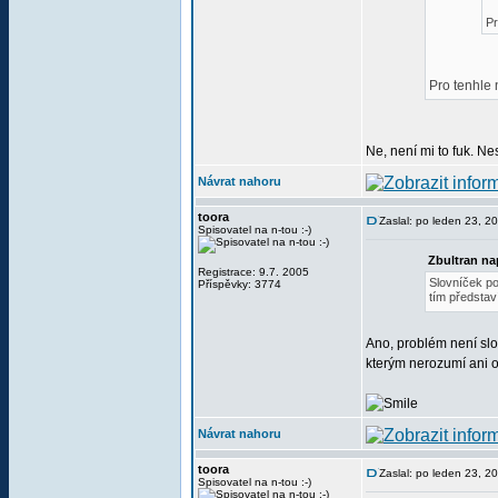
Pr
Pro tenhle n
Ne, není mi to fuk. N
Návrat nahoru
toora
Zaslal: po leden 23, 2
Spisovatel na n-tou :-)
Zbultran na
Registrace: 9.7. 2005
Slovníček poj
Příspěvky: 3774
tím představ
Ano, problém není slov
kterým nerozumí ani o
Návrat nahoru
toora
Zaslal: po leden 23, 2
Spisovatel na n-tou :-)