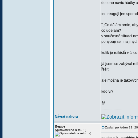
do toho navíc hádky a
ted reaguji jen spora
",,Co dělám proto, ab
co udělám?
v současné situaci n
pohybuji se i na jiný
kolik je reikistů v čr
já jsem se zabýval re
řešit
ale možná je takových 
kdo ví?
@
......................
Návrat nahoru
Beppe
Zaslal: po leden 23, 2
Spisovatel na n-tou :-)