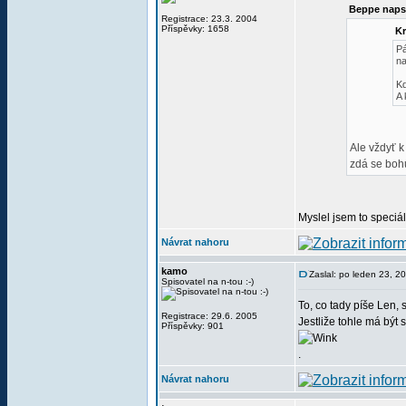
Beppe naps
Registrace: 23.3. 2004
Příspěvky: 1658
Kr
Pá
na
Kd
A 
Ale vždyť k
zdá se boh
Myslel jsem to speciá
Návrat nahoru
kamo
Zaslal: po leden 23, 2
Spisovatel na n-tou :-)
To, co tady píše Len, s
Registrace: 29.6. 2005
Jestliže tohle má být s
Příspěvky: 901
.
Návrat nahoru