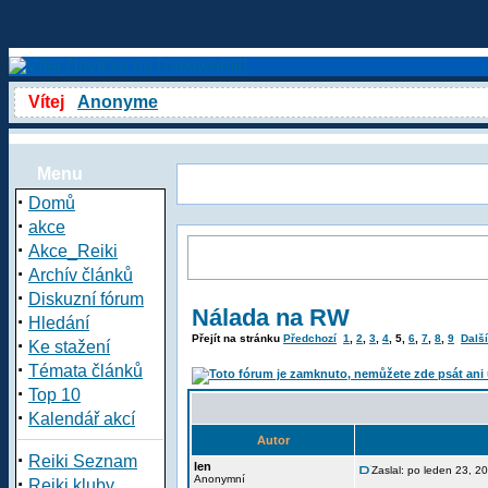
Vítej
Anonyme
Menu
·
Domů
·
akce
·
Akce_Reiki
·
Archív článků
·
Diskuzní fórum
Nálada na RW
·
Hledání
Přejít na stránku
Předchozí
1
,
2
,
3
,
4
,
5
,
6
,
7
,
8
,
9
Další
·
Ke stažení
·
Témata článků
·
Top 10
·
Kalendář akcí
Autor
·
Reiki Seznam
len
Zaslal: po leden 23, 2
·
Anonymní
Reiki kluby