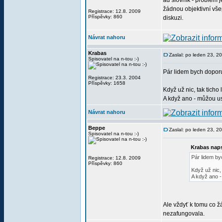
ad slovník - problém 
žádnou objektivní vše
Registrace: 12.8. 2009
Příspěvky: 860
diskuzi.
Návrat nahoru
Krabas
Zaslal: po leden 23, 2
Spisovatel na n-tou :-)
Pár lidem bych doporuč
Registrace: 23.3. 2004
Příspěvky: 1658
Když už nic, tak ticho l
A když ano - můžou us
Návrat nahoru
Beppe
Zaslal: po leden 23, 2
Spisovatel na n-tou :-)
Krabas naps
Pár lidem byc
Registrace: 12.8. 2009
Příspěvky: 860
Když už nic, 
A když ano -
Ale vždyť k tomu co ž
nezafungovala.