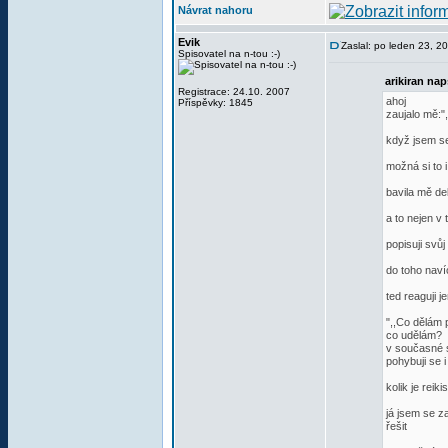
Návrat nahoru
Evik
Zaslal: po leden 23, 
Spisovatel na n-tou :-)
arikiran nap
Registrace: 24.10. 2007
ahoj
Příspěvky: 1845
zaujalo mě:"
když jsem sem
možná si to 
bavila mě deb
a to nejen v 
popisuji svůj
do toho naví
ted reaguji 
",,Co dělám 
co udělám?
v současné 
pohybuji se 
kolik je reik
já jsem se z
řešit