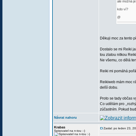
ale možná je
kdo ví?
@
....................
Děkuji moc za tento p
Dostalo se mi Reiki j
tou zlatou nitkou Reik
Ne všemu, co dělá te
Reiki mi pomáhá pořád
Reikiweb mám moc ráda
delší dobu.
Proto se tady občas v
Co udělám pro ,,rozh
zúčastním. Pokud budu
Návrat nahoru
Krabas
Zaslal: po leden 23, 
Spisovatel na n-tou :-)