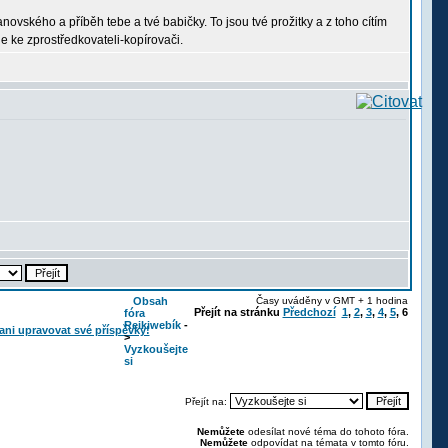
ovského a příběh tebe a tvé babičky. To jsou tvé prožitky a z toho cítím
e ke zprostředkovateli-kopírovači.
Obsah
Časy uváděny v GMT + 1 hodina
Přejít na stránku
Předchozí
1
,
2
,
3
,
4
,
5
,
6
fóra
Reikiwebík
-
>
Vyzkoušejte
si
Přejít na:
Nemůžete
odesílat nové téma do tohoto fóra.
Nemůžete
odpovídat na témata v tomto fóru.