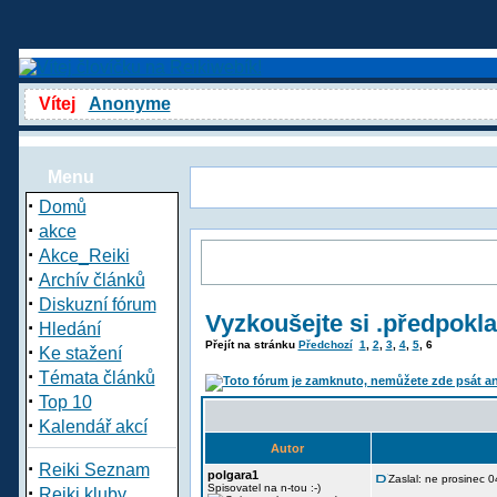
Vítej
Anonyme
Menu
·
Domů
·
akce
·
Akce_Reiki
·
Archív článků
·
Diskuzní fórum
Vyzkoušejte si .předpokl
·
Hledání
Přejít na stránku
Předchozí
1
,
2
,
3
,
4
,
5
,
6
·
Ke stažení
·
Témata článků
·
Top 10
·
Kalendář akcí
Autor
·
Reiki Seznam
polgara1
Zaslal: ne prosinec 
·
Spisovatel na n-tou :-)
Reiki kluby