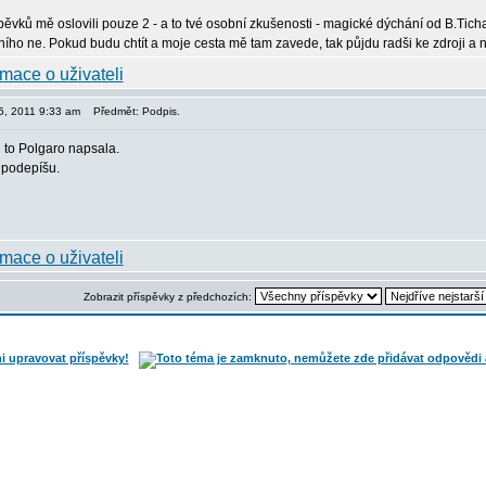
pěvků mě oslovili pouze 2 - a to tvé osobní zkušenosti - magické dýchání od B.Tichan
ního ne. Pokud budu chtít a moje cesta mě tam zavede, tak půjdu radši ke zdroji a n
05, 2011 9:33 am
Předmět: Podpis.
i to Polgaro napsala.
 podepíšu.
Zobrazit příspěvky z předchozích: