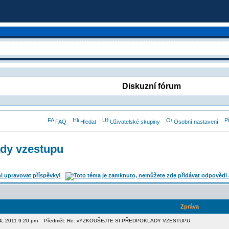
Diskuzní fórum
FAQ
Hledat
Uživatelské skupiny
Osobní nastavení
ady vzestupu
Zpráva
04, 2011 9:20 pm
Předmět: Re: vYZKOUŠEJTE SI PŘEDPOKLADY VZESTUPU