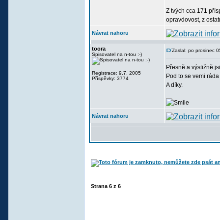
Z tvých cca 171 přís
opravdovost, z ostat
Návrat nahoru
toora
Zaslal: po prosinec 
Spisovatel na n-tou :-)
Přesně a výstižně js
Registrace: 9.7. 2005
Pod to se vemi ráda
Příspěvky: 3774
A díky.
Návrat nahoru
Strana
6
z
6