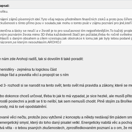
psal:
oňku.
hájení zájmů písemných ideí.Tyto všaj nejsou předmětem finančních zisků a proto jsou šíř
kušenosti s tímto přímo jsou v souladu,tak mohu o tomto psát v zájmu poznání pro jiné,kteří
terična a lásky se neučí a v životě je to pro současnost tím nejpotřebnějším.To každý proj
ným poznáním života mimo 3D třeba každodenně.Stačí jen požádat,třeba 4x ročně světelnou 
lasíš s daným obsahem a cílem vzestupu,tak obstrukce k tomu,tak jak byly tebou podané js
m názorem,se kterým nesouhlasím.AROHOJ
nám zde Arohoji radíš, tak si dovolím ti také poradit:
enisféry - zejména tu logickou část
stuje řád a pravidla věcí a propojit se s ním
d 3- rozhodl si se narodit na tento svět, tento svět má pravidla a zákony, které se
nebo dokonce chceš určovat, třeba to jak to má vypadat, je sice hezké, ale musíš přit
prostě poslechni a jestli se ti to nelíbí, tak sem nemusíš chodit. Plně stojím za Bro
ody, má to své opodstatnění.
vané věci nečtu, protože jsou vytržené z konceptu a někdy nedávají tím pádem sm
energetický smysl, který do toho daný pisatel vetkl. Energeticky nabitá věc a pochope
že tvá věta - o tebou psaných zkušenostech, zprostředkovaném poznaní a o om, že m