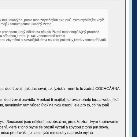
eny bez takových ,podle mne zbytečných skrupulí.Proto myslím,že když
 mají k tomuto tematu kladný vztah,
de procesem,který někdo za několik životů nepochopí.A jiný prochází
přísahou,kterou jsi tak vehementně odmítl..
ou zbytečné a zavádějící téma na kolej polemiky,která v tomto případě
 musí dodržovat - jak duchovní, tak fyzická - není to tu žádná COCHCÁRNA.
om dodržovat pravidla. A pokud ti majitel, správce tohoto fora a webu říká
ňkem, nevnímám tam vůbec útok na tvoji osobu, ale pro to, co na tobě
ysl. Současně jsou některé bezobsažné, protože ztratí tvým kopírováním
ní, které z toho plyne se prostě vytratí a zbydou z toho jen slova.
i něco předáváš - je co se týče mé osoby naprosto mylná.