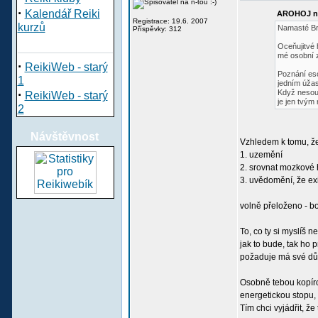
·
Kalendář Reiki
AROHOJ na
Registrace: 19.6. 2007
kurzů
Namasté Br
Příspěvky: 312
Oceňujitvé 
mé osobní z
·
ReikiWeb - starý
Poznání eso
1
jedním úžas
·
Když nesouh
ReikiWeb - starý
je jen tvý
2
Návštěvnost
Vzhledem k tomu, že 
1. uzemění
2. srovnat mozkové h
3. uvědomění, že exi
volně přeloženo - bo
To, co ty si myslíš 
jak to bude, tak ho 
požaduje má své dův
Osobně tebou kopíro
energetickou stopu, 
Tím chci vyjádřit, 