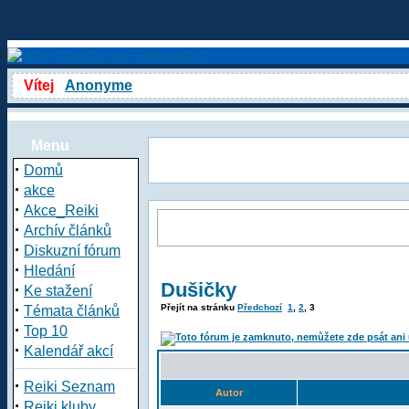
Vítej
Anonyme
Menu
·
Domů
·
akce
·
Akce_Reiki
·
Archív článků
·
Diskuzní fórum
·
Hledání
Dušičky
·
Ke stažení
·
Přejít na stránku
Předchozí
1
,
2
,
3
Témata článků
·
Top 10
·
Kalendář akcí
·
Reiki Seznam
Autor
·
Reiki kluby