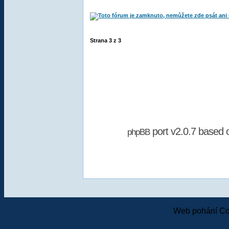
Strana
3
z
3
port v2.0.7 based
phpBB
Web pohání Co