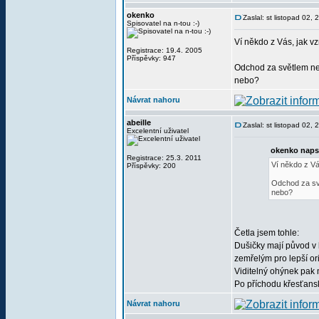
okenko
Zaslal: st listopad 02,
Spisovatel na n-tou :-)
Ví někdo z Vás, jak v
Registrace: 19.4. 2005
Příspěvky: 947
Odchod za světlem neb
nebo?
Návrat nahoru
abeille
Zaslal: st listopad 02,
Excelentní uživatel
okenko naps
Registrace: 25.3. 2011
Ví někdo z Vá
Příspěvky: 200
Odchod za svě
nebo?
Četla jsem tohle:
Dušičky mají původ v 
zemřelým pro lepší ori
Viditelný ohýnek pak 
Po příchodu křesťansk
Návrat nahoru