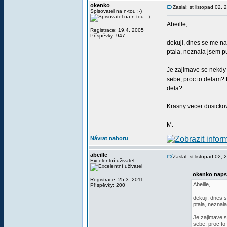
okenko
Zaslal: st listopad 02,
Spisovatel na n-tou :-)
Abeille,
Registrace: 19.4. 2005
Příspěvky: 947
dekuji, dnes se me na 
ptala, neznala jsem p
Je zajimave se nekdy
sebe, proc to delam? 
dela?
Krasny vecer dusickov
M.
Návrat nahoru
abeille
Zaslal: st listopad 02,
Excelentní uživatel
okenko naps
Registrace: 25.3. 2011
Abeille,
Příspěvky: 200
dekuji, dnes s
ptala, neznal
Je zajimave 
sebe, proc to