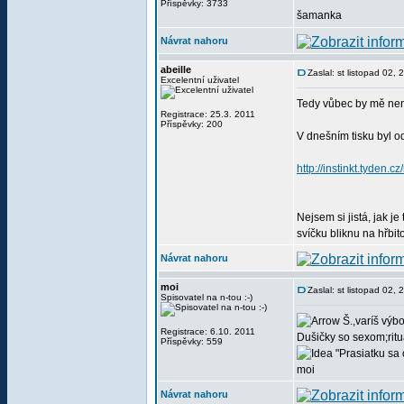
Příspěvky: 3733
šamanka
Návrat nahoru
abeille
Zaslal: st listopad 02,
Excelentní uživatel
Tedy vůbec by mě nen
Registrace: 25.3. 2011
Příspěvky: 200
V dnešním tisku byl od
http://instinkt.tyden.
Nejsem si jistá, jak j
svíčku bliknu na hřbit
Návrat nahoru
moi
Zaslal: st listopad 02,
Spisovatel na n-tou :-)
Š.,varíš výbo
Registrace: 6.10. 2011
Dušičky so sexom;rit
Příspěvky: 559
"Prasiatku sa 
moi
Návrat nahoru