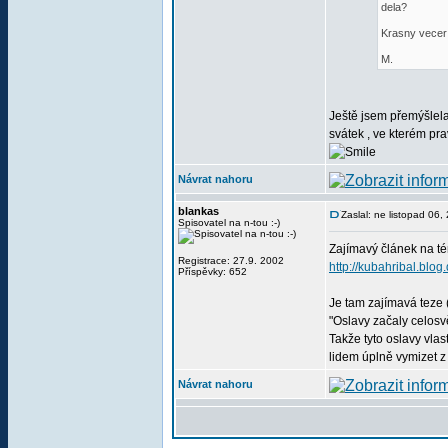
dela?
Krasny vecer
M.
Ještě jsem přemýšlela
svátek , ve kterém pr
Návrat nahoru
blankas
Zaslal: ne listopad 06
Spisovatel na n-tou :-)
Zajímavý článek na t
Registrace: 27.9. 2002
http://kubahribal.blo
Příspěvky: 652
Je tam zajímavá teze (c
"Oslavy začaly celosv
Takže tyto oslavy vla
lidem úplně vymizet z 
Návrat nahoru