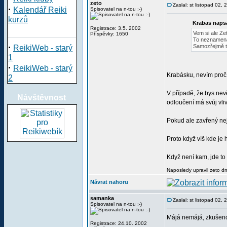
zeto
Zaslal: st listopad 02,
·
Kalendář Reiki
Spisovatel na n-tou :-)
kurzů
Krabas napsa
Registrace: 3.5. 2002
Vem si ale Ze
Příspěvky: 1650
To neznamená,
·
Samozřejmě ti 
ReikiWeb - starý
1
·
ReikiWeb - starý
Krabásku, nevím proč 
2
V případě, že bys nevě
Návštěvnost
odloučení má svůj vli
Pokud ale zavřený nejsi
Proto když víš kde je 
Když není kam, jde to 
Naposledy upravil zeto dn
Návrat nahoru
samanka
Zaslal: st listopad 02,
Spisovatel na n-tou :-)
Májá nemájá, zkušenost
Registrace: 24.10. 2002