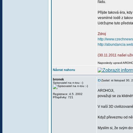
řádu.
Přijde taková éra, kd
vesmírné lodě z takov
Udržujme tuto předs
Zdroj
http://www.czechnew
http://abundancia.we
(30.11.2011 našel uživ
Naposledy upravil AROHOJ
Návrat nahoru
bronek
Zaslal: st listopad 30,
Spisovatel na n-tou :-)
AROHOJi,
Registrace: 4.5. 2002
považuji se za klidnéh
Příspěvky: 721
V naší 3D civilizované
Když převezmu od někoh
Myslím si, že svým do