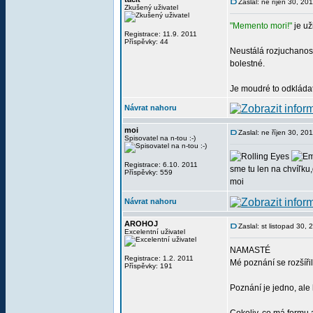
Zaslal: ne říjen 30, 2
Zkušený uživatel
"Memento mori!"
je už
Registrace: 11.9. 2011
Příspěvky: 44
Neustálá rozjuchanost
bolestné.
Je moudré to odkládat
Návrat nahoru
moi
Zaslal: ne říjen 30, 2
Spisovatel na n-tou :-)
Registrace: 6.10. 2011
sme tu len na chvíľku
Příspěvky: 559
moi
Návrat nahoru
AROHOJ
Zaslal: st listopad 30,
Excelentní uživatel
NAMASTÉ
Registrace: 1.2. 2011
Mé poznání se rozšíři
Příspěvky: 191
Poznání je jedno, ale