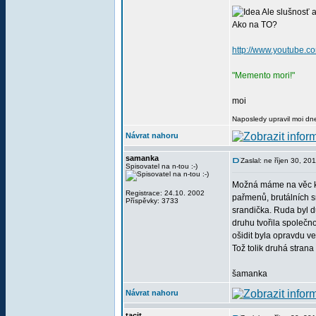
Ale slušnosť a 
Ako na TO?
http://www.youtube
"Memento mori!"
moi
Naposledy upravil moi dne
Návrat nahoru
samanka
Zaslal: ne říjen 30, 2
Spisovatel na n-tou :-)
Možná máme na věc kaž
Registrace: 24.10. 2002
pařmenů, brutálních s
Příspěvky: 3733
srandička. Ruda byl d
druhu tvořila společno
ošidit byla opravdu ve
Tož tolik druhá strana
šamanka
Návrat nahoru
tacit