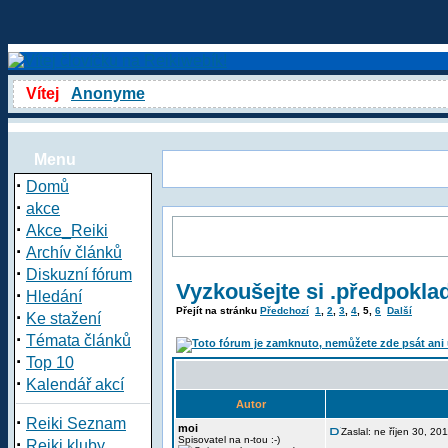
Vítej
Anonyme
Menu
·
Domů
·
akce
·
Akce_Reiki
·
Archív článků
·
Diskuzní fórum
Vyzkoušejte si .předpokla
·
Hledání
Přejít na stránku
Předchozí
1
,
2
,
3
,
4
,
5
,
6
Další
·
Ke stažení
·
Témata článků
·
Top 10
·
Kalendář akcí
Autor
·
Reiki Seznam
moi
Zaslal: ne říjen 30, 20
·
Spisovatel na n-tou :-)
Reiki kluby