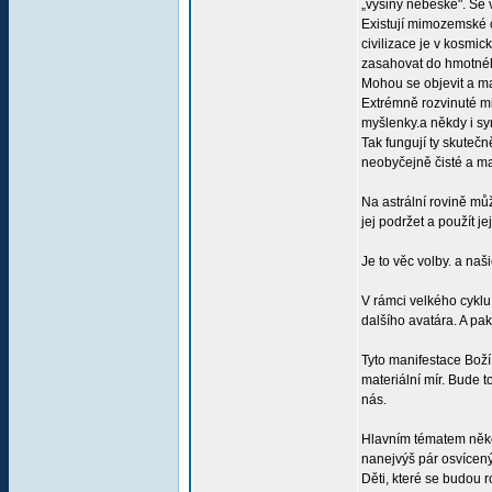
„výšiny nebeské". Se 
Existují mimozemské c
civilizace je v kosmi
zasahovat do hmotnéh
Mohou se objevit a man
Extrémně rozvinuté mi
myšlenky.a někdy i sy
Tak fungují ty skuteč
neobyčejně čisté a maj
Na astrální rovině mů
jej podržet a použít jej
Je to věc volby. a naš
V rámci velkého cyklu,
dalšího avatára. A pak 
Tyto manifestace Boží
materiální mír. Bude 
nás.
Hlavním tématem někol
nanejvýš pár osvícenýc
Děti, které se budou 