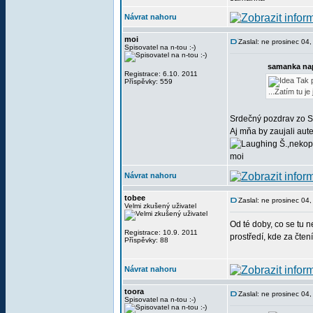
Návrat nahoru
moi
Zaslal: ne prosinec 04
Spisovatel na n-tou :-)
samanka na
Registrace: 6.10. 2011
Tak p
Příspěvky: 559
...Zatím tu je
Srdečný pozdrav zo S
Aj mňa by zaujali aute
Š.,nekopí
moi
Návrat nahoru
tobee
Zaslal: ne prosinec 04
Velmi zkušený uživatel
Od té doby, co se tu 
Registrace: 10.9. 2011
prostředí, kde za čtení
Příspěvky: 88
Návrat nahoru
toora
Zaslal: ne prosinec 04
Spisovatel na n-tou :-)