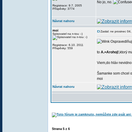
No jo, no.
Registrace: 9.7. 2005
Příspěvky: 3774
Návrat nahoru
moi
Zaslal: ne prosinec 04
Spisovatel na n-tou :-)
Ospravedlňuj
Registrace: 6.10. 2011
Příspěvky: 559
to
A.=Arohoj!
,ktorý m
Viem,do hláv nevidno
Šamanke som chcel od
moi
Návrat nahoru
Strana
5
z
6