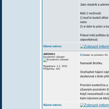
Jako vlastník a admin
Máš 2 možnosti:
1) buď to budeš dělat t
nebo
2) si dám tu práci a 
Pokud máš potřebu tyt
odpovědnost.
Návrat nahoru
AROHOJ
Zaslal: so prosinec 03
Excelentní uživatel
Namasté Broňku.
Registrace: 1.2. 2011
Příspěvky: 191
Oceňujitvé hájení záj
zkušenosti s tímto pří
Poznání esoterična a 
úžasným poznáním živo
Když nesouhlasíš s da
tvým názorem,se kt
Návrat nahoru