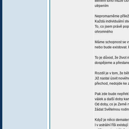
Během toho může člově
utrpením
Nepromarněme příležitos
Každá individuální stv
To, co jsem právě po
ohromného
Máme schopnost se vyv
nebo bude existovat. 
To je důvod, že život
dospějeme a přestanem
Rozdíl je v tom, že bě
Již nastal úsvit nové
přechod, nedojde ke z
Pak zde bude nepřetrži
válek a další doby k
Od doby, co je Země na
žádat Světelnou rodin
Když je něco demateri
I v astrální říši exis