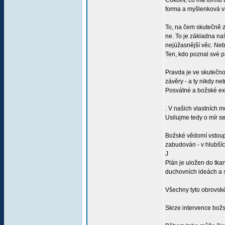
Cokoliv, co má formu a
forma a myšlenková v
To, na čem skutečně z
ne. To je základna naš
nejúžasnější věc. Neb
Ten, kdo poznal své p
Pravda je ve skutečno
závěry - a ty nikdy ne
Posvátné a božské exi
. V našich vlastních 
Usilujme tedy o mír 
Božské vědomí vstoupí
zabudován - v hlubšíc
J
Plán je uložen do tka
duchovních ideách a s
Všechny tyto obrovské
Skrze intervence božsk