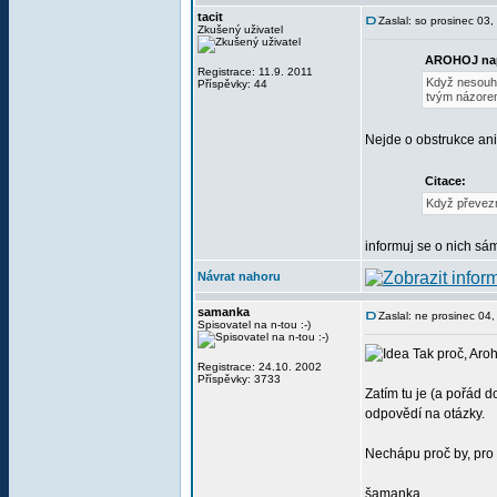
tacit
Zaslal: so prosinec 03
Zkušený uživatel
AROHOJ nap
Registrace: 11.9. 2011
Když nesouhl
Příspěvky: 44
tvým názore
Nejde o obstrukce ani
Citace:
Když převezmu
informuj se o nich sá
Návrat nahoru
samanka
Zaslal: ne prosinec 04
Spisovatel na n-tou :-)
Tak proč, Aroh
Registrace: 24.10. 2002
Příspěvky: 3733
Zatím tu je (a pořád d
odpovědí na otázky.
Nechápu proč by, pro 
šamanka