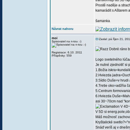
transformují do 5D ráj
Prostě naděje a strach
kamarádit s Aštarem a
šamanka
Návrat nahoru
moi
Zaslal: pá říjen 21, 20
Spisovatel na n-tou :-)
Dobré ráno b
Registrace: 6.10. 2011
Příspěvky: 559
Logo svetelného lúča/
Je nutné zjednotiť si 
1.Božia iskra=kundalín
2.Hviezda jadra=Ducho
3.Sídlo Duše=v hrudi 
4.Tretie oko=adžňa ča
5.Centrum formovania 
6.Hviezda Duše=Mah
asi 30~70cm nad "koru
V 4D~/
V 5D si energ.pole,ob
Máš možnosť zachovať
Kryštalické svetlo?="
Snáď veríš aj v dnešn