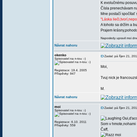
K evolučnému posuvu 
Čísla prenechávam 
Mne postačí spočítať 
"Láska lieči,tvorí,nep
A tohoto sa držím a b
Prajem krásny,pohodo
Naposledy upravil moi dne
Návrat nahoru
okenko
Zaslal: pá říjen 21, 20
Spisovatel na n-tou :-)
Moi,
Registrace: 19.4. 2005
Příspěvky: 947
Tvuj nick je francouz
M.
Návrat nahoru
moi
Zaslal: pá říjen 21, 20
Spisovatel na n-tou :-)
Oui,d'acc
Registrace: 6.10. 2011
Som v hmote,nohami n
Příspěvky: 559
Čaff,
moi