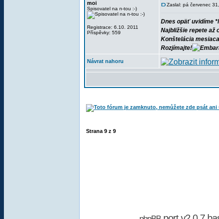
moi
Zaslal: pá červenec 3
Spisovatel na n-tou :-)
Dnes opäť uvidíme *M
Registrace: 6.10. 2011
Najbližšie repete až 
Příspěvky: 559
Konštelácia mesiaca 
Rozjímajte!
Návrat nahoru
Strana
9
z
9
port v2.0.7 b
phpBB