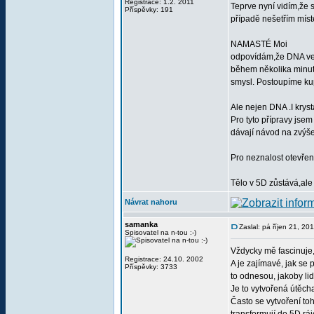
Registrace: 1.2. 2011
Teprve nyní vidím,že 
Příspěvky: 191
případě nešetřím mís
NAMASTÉ Moi
odpovídám,že DNA ve 
během několika minut,
smysl. Postoupíme ku
Ale nejen DNA .I krys
Pro tyto přípravy jse
dávají návod na zvýšen
Pro neznalost otevřen
Tělo v 5D zůstává,a
Návrat nahoru
samanka
Zaslal: pá říjen 21, 20
Spisovatel na n-tou :-)
Vždycky mě fascinuje, 
Registrace: 24.10. 2002
A je zajímavé, jak se 
Příspěvky: 3733
to odnesou, jakoby lid
Je to vytvořená útěch
Často se vytvoření to