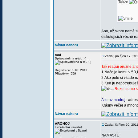
Takže
Ano, už skoro nemá smy
diskutujících věcně roz
Návrat nahoru
moi
Zaslal: po říjen 17, 20
Spisovatel na n-tou :-)
Tak reaguj pružne,án
Registrace: 6.10. 2011
1.Načo je komu v 5D,
Příspěvky: 559
2.Ako pole si všade 
3.Keď ju nepotrebuješ
Rozumieme si 
A teraz mudruj...
adres
Krásny večer a mnoho
Návrat nahoru
AROHOJ
Zaslal: čt říjen 20, 20
Excelentní uživatel
NAMASTÉ