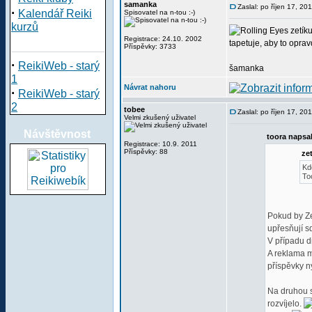
samanka
Zaslal: po říjen 17, 20
·
Kalendář Reiki
Spisovatel na n-tou :-)
kurzů
zetíku
Registrace: 24.10. 2002
tapetuje, aby to opra
Příspěvky: 3733
·
ReikiWeb - starý
šamanka
1
Návrat nahoru
·
ReikiWeb - starý
2
tobee
Zaslal: po říjen 17, 20
Velmi zkušený uživatel
Návštěvnost
toora napsal
Registrace: 10.9. 2011
Příspěvky: 88
ze
Kd
To
Pokud by Zet
upřesňují s
V případu d
A reklama m
příspěvky n
Na druhou s
rozvíjelo.