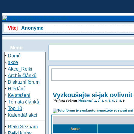
Vítej
Anonyme
Menu
·
Domů
·
akce
·
Akce_Reiki
·
Archív článků
·
Diskuzní fórum
·
Hledání
Vyzkoušejte si-jak ovlivni
·
Ke stažení
·
Přejít na stránku
Předchozí
1
,
2
,
3
,
4
,
5
,
6
,
7
,
8
,
9
Témata článků
·
Top 10
·
Kalendář akcí
·
Reiki Seznam
Autor
·
Reiki kluby