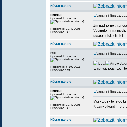
Návrat nahoru
okenko
Zaslal: pá říjen 21, 20
Spisovatel na n-tou :-)
Zni nadherne , franco
Registrace: 19.4. 2005
Vytanulo mi na mysli, 
Příspěvky: 947
pusobil nick Ich, I ci 
Návrat nahoru
moi
Zaslal: pá říjen 21, 2
Spisovatel na n-tou :-)
Ja,gr
Registrace: 6.10. 2011
...moi,toi,nous ...et ...t
Příspěvky: 559
Návrat nahoru
okenko
Zaslal: pá říjen 21, 20
Spisovatel na n-tou :-)
Moi - tous - to je oc t
Registrace: 19.4. 2005
Krasny vikend Ti prej
Příspěvky: 947
Návrat nahoru