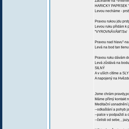
Začínáme na -Vnitřní
HARICKY PAPRSEK "
Levou necháme - prst
Pravou rukou jdu prs
Levou ruku přidám k p
"VYROVNÁVÁM"/3x/
Pravou nad hlavu"-n
Levá na bod tan tienu
Pravou ruku dávám 
Levá zůstává na bodu 
SILNÝ
A v uších cítíme a SL
A napojený na Hvězdu
Jsme chrám pravdy,po
Máme přímý kontakt na
Meditační usnadnění j
--odkašlání a pohyb j
--palce v podpaždí a
--čelisti od sebe, , ja