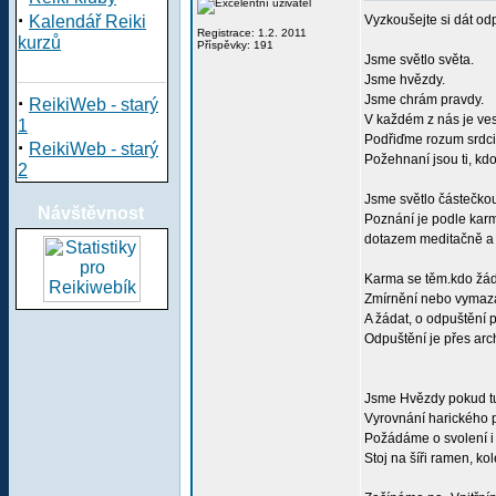
·
Kalendář Reiki
Vyzkoušejte si dát od
Registrace: 1.2. 2011
kurzů
Příspěvky: 191
Jsme světlo světa.
Jsme hvězdy.
·
Jsme chrám pravdy.
ReikiWeb - starý
V každém z nás je ves
1
Podřiďme rozum srdci
·
ReikiWeb - starý
Požehnaní jsou ti, kdo 
2
Jsme světlo částečko
Návštěvnost
Poznání je podle karm
dotazem meditačně a n
Karma se těm.kdo žáda
Zmírnění nebo vymazá
A žádat, o odpuštění po
Odpuštění je přes ar
Jsme Hvězdy pokud tu
Vyrovnání harického 
Požádáme o svolení i
Stoj na šíři ramen, k