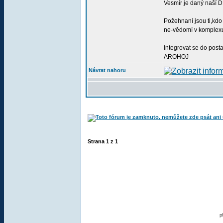
Vesmír je daný naší D
Požehnaní jsou ti,kdo
ne-vědomí v komplexu.,
Integrovat se do post
AROHOJ
Návrat nahoru
Strana
1
z
1
p