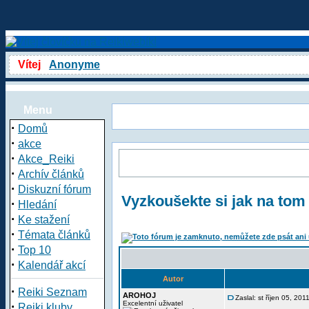
Vítej
Anonyme
Menu
·
Domů
·
akce
·
Akce_Reiki
·
Archív článků
·
Diskuzní fórum
Vyzkoušekte si jak na tom
·
Hledání
·
Ke stažení
·
Témata článků
·
Top 10
·
Kalendář akcí
Autor
·
Reiki Seznam
AROHOJ
Zaslal: st říjen 05, 20
·
Excelentní uživatel
Reiki kluby