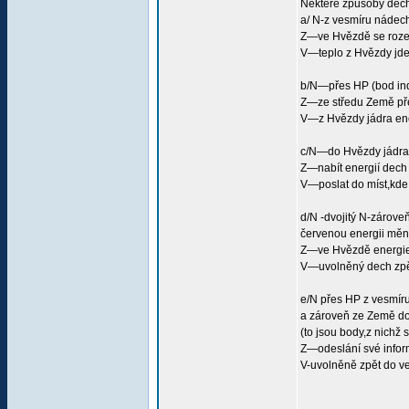
Některé způsoby dec
a/ N-z vesmíru nádec
Z—ve Hvězdě se roze
V—teplo z Hvězdy jde 
b/N—přes HP (bod indi
Z—ze středu Země pře
V—z Hvězdy jádra ene
c/N—do Hvězdy jádra
Z—nabít energií dech
V—poslat do míst,kde
d/N -dvojitý N-zárove
červenou energii měn
Z—ve Hvězdě energie 
V—uvolněný dech zpě
e/N přes HP z vesmíru
a zároveň ze Země do
(to jsou body,z nichž
Z—odeslání své infor
V-uvolněně zpět do v