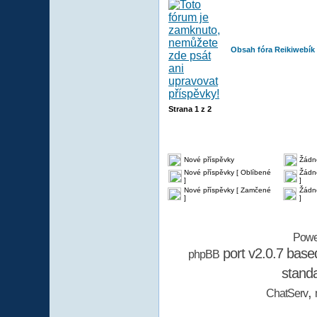
Obsah fóra Reikiwebík
Strana
1
z
2
Nové příspěvky
Žádn
Nové příspěvky [ Oblíbené
Žádné
]
]
Nové příspěvky [ Zamčené
Žádn
]
]
Powe
port v2.0.7 bas
phpBB
stand
,
ChatServ