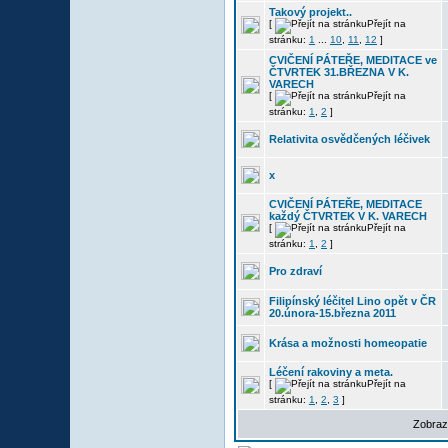
Takový projekt..
[
Přejít na
stránku:
1
...
10
,
11
,
12
]
CVIČENÍ PÁTEŘE, MEDITACE ve
ČTVRTEK 31.BŘEZNA V K.
VARECH
[
Přejít na
stránku:
1
,
2
]
Relativita osvědčených léčivek
x
CVIČENÍ PÁTEŘE, MEDITACE
každý ČTVRTEK V K. VARECH
[
Přejít na
stránku:
1
,
2
]
Pro zdraví
Filipínský léčitel Lino opět v ČR
20.února-15.března 2011
Krása a možnosti homeopatie
Léčení rakoviny a meta.
[
Přejít na
stránku:
1
,
2
,
3
]
Zobraz