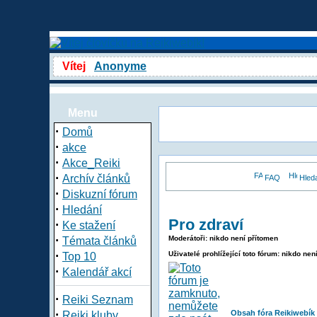
Vítej
Anonyme
Menu
·
Domů
·
akce
·
Akce_Reiki
·
Archív článků
FAQ
Hled
·
Diskuzní fórum
·
Hledání
Pro zdraví
·
Ke stažení
·
Moderátoři: nikdo není přítomen
Témata článků
·
Uživatelé prohlížející toto fórum: nikdo nen
Top 10
·
Kalendář akcí
·
Reiki Seznam
·
Obsah fóra Reikiwebík
Reiki kluby