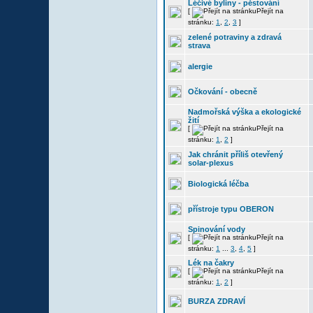
Léčivé byliny - pěstování
[
Přejít na
stránku:
1
,
2
,
3
]
zelené potraviny a zdravá
strava
alergie
Očkování - obecně
Nadmořská výška a ekologické
žití
[
Přejít na
stránku:
1
,
2
]
Jak chránit příliš otevřený
solar-plexus
Biologická léčba
přístroje typu OBERON
Spinování vody
[
Přejít na
stránku:
1
...
3
,
4
,
5
]
Lék na čakry
[
Přejít na
stránku:
1
,
2
]
BURZA ZDRAVÍ