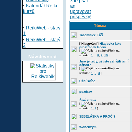
·
Kalendář Reiki
kurzů
Témata
·
ReikiWeb - starý
1
Tasemnice liščí
·
ReikiWeb - starý
[ Hlasování ]
Hladovka jako
2
prostředek léčení
[
Přejít na
stránku:
1
...
8
,
9
,
10
]
Návštěvnost
Jaro je tady, už jste zahájili jarní
očistu?
[
Přejít na
stránku:
1
,
2
,
3
]
Ušní svíce
pozdrav
Živá strava
[
Přejít na
stránku:
1
,
2
]
SEBELÁSKA A PROČ ?
Wobenzym