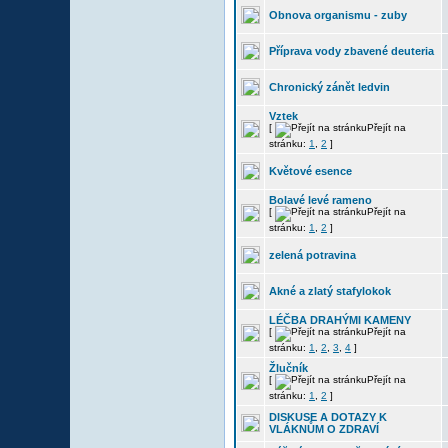
Obnova organismu - zuby
Příprava vody zbavené deuteria
Chronický zánět ledvin
Vztek
[
Přejít na
stránku:
1
,
2
]
Květové esence
Bolavé levé rameno
[
Přejít na
stránku:
1
,
2
]
zelená potravina
Akné a zlatý stafylokok
LÉČBA DRAHÝMI KAMENY
[
Přejít na
stránku:
1
,
2
,
3
,
4
]
Žlučník
[
Přejít na
stránku:
1
,
2
]
DISKUSE A DOTAZY K
VLÁKNŮM O ZDRAVÍ