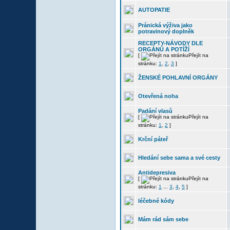
AUTOPATIE
Pránická výživa jako
potravinový doplněk
RECEPTY-NÁVODY DLE
ORGÁNŮ A POTÍŽÍ
[
Přejít na
stránku:
1
,
2
,
3
]
ŽENSKÉ POHLAVNÍ ORGÁNY
Otevřená noha
Padání vlasů
[
Přejít na
stránku:
1
,
2
]
Krční páteř
Hledání sebe sama a své cesty
Antidepresiva
[
Přejít na
stránku:
1
...
3
,
4
,
5
]
léčebné kódy
Mám rád sám sebe