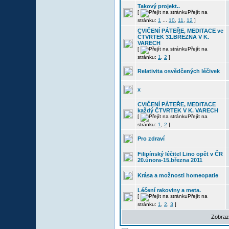
Takový projekt..
[
Přejít na
stránku:
1
...
10
,
11
,
12
]
CVIČENÍ PÁTEŘE, MEDITACE ve
ČTVRTEK 31.BŘEZNA V K.
VARECH
[
Přejít na
stránku:
1
,
2
]
Relativita osvědčených léčivek
x
CVIČENÍ PÁTEŘE, MEDITACE
každý ČTVRTEK V K. VARECH
[
Přejít na
stránku:
1
,
2
]
Pro zdraví
Filipínský léčitel Lino opět v ČR
20.února-15.března 2011
Krása a možnosti homeopatie
Léčení rakoviny a meta.
[
Přejít na
stránku:
1
,
2
,
3
]
Zobraz