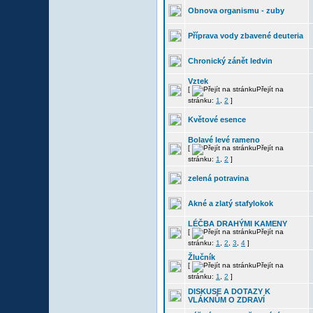
Obnova organismu - zuby
Příprava vody zbavené deuteria
Chronický zánět ledvin
Vztek
[
Přejít na
stránku:
1
,
2
]
Květové esence
Bolavé levé rameno
[
Přejít na
stránku:
1
,
2
]
zelená potravina
Akné a zlatý stafylokok
LÉČBA DRAHÝMI KAMENY
[
Přejít na
stránku:
1
,
2
,
3
,
4
]
Žlučník
[
Přejít na
stránku:
1
,
2
]
DISKUSE A DOTAZY K
VLÁKNŮM O ZDRAVÍ