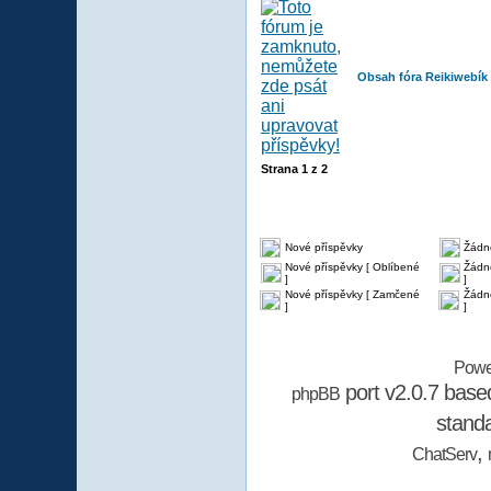
Obsah fóra Reikiwebík
Strana
1
z
2
Nové příspěvky
Žádn
Nové příspěvky [ Oblíbené
Žádné
]
]
Nové příspěvky [ Zamčené
Žádn
]
]
Powe
port v2.0.7 bas
phpBB
stand
,
ChatServ