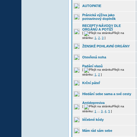
AUTOPATIE
Pránická výživa jako
potravinový doplněk
RECEPTY-NÁVODY DLE
ORGÁNŮ A POTÍŽÍ
[
Přejít na
stránku:
1
,
2
,
3
]
ŽENSKÉ POHLAVNÍ ORGÁNY
Otevřená noha
Padání vlasů
[
Přejít na
stránku:
1
,
2
]
Krční páteř
Hledání sebe sama a své cesty
Antidepresiva
[
Přejít na
stránku:
1
...
3
,
4
,
5
]
léčebné kódy
Mám rád sám sebe