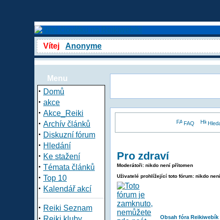
Vítej
Anonyme
Menu
·
Domů
·
akce
·
Akce_Reiki
·
Archív článků
FAQ
Hled
·
Diskuzní fórum
·
Hledání
Pro zdraví
·
Ke stažení
·
Moderátoři: nikdo není přítomen
Témata článků
·
Uživatelé prohlížející toto fórum: nikdo nen
Top 10
·
Kalendář akcí
·
Reiki Seznam
·
Obsah fóra Reikiwebík
Reiki kluby