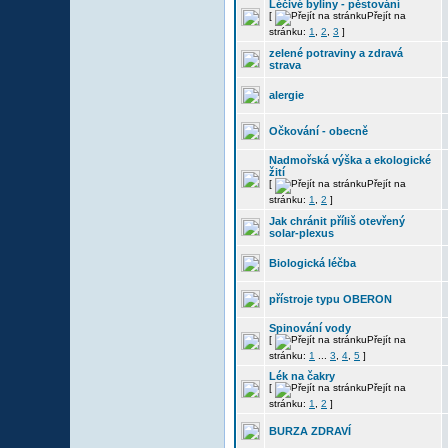
Léčivé byliny - pěstování
[
Přejít na
stránku:
1
,
2
,
3
]
zelené potraviny a zdravá
strava
alergie
Očkování - obecně
Nadmořská výška a ekologické
žití
[
Přejít na
stránku:
1
,
2
]
Jak chránit příliš otevřený
solar-plexus
Biologická léčba
přístroje typu OBERON
Spinování vody
[
Přejít na
stránku:
1
...
3
,
4
,
5
]
Lék na čakry
[
Přejít na
stránku:
1
,
2
]
BURZA ZDRAVÍ