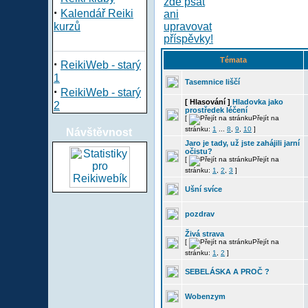
·
Kalendář Reiki
kurzů
Témata
·
ReikiWeb - starý
1
Tasemnice liščí
·
ReikiWeb - starý
[ Hlasování ]
Hladovka jako
2
prostředek léčení
[
Přejít na
stránku:
1
...
8
,
9
,
10
]
Návštěvnost
Jaro je tady, už jste zahájili jarní
očistu?
[
Přejít na
stránku:
1
,
2
,
3
]
Ušní svíce
pozdrav
Živá strava
[
Přejít na
stránku:
1
,
2
]
SEBELÁSKA A PROČ ?
Wobenzym