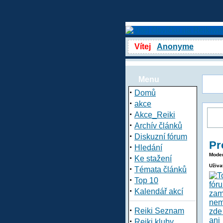
Vítej
Anonyme
Menu
·
Domů
·
akce
·
Akce_Reiki
·
Archív článků
·
Diskuzní fórum
Pr
·
Hledání
Moder
·
Ke stažení
Uživa
·
Témata článků
·
Top 10
·
Kalendář akcí
·
Reiki Seznam
·
Reiki kluby