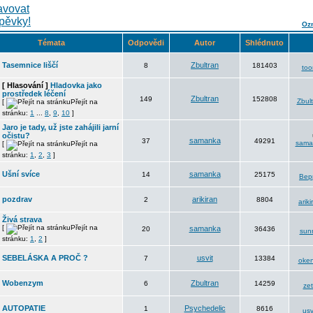
Ozn
Témata
Odpovědi
Autor
Shlédnuto
Tasemnice liščí
Zbultran
8
181403
too
[ Hlasování ]
Hladovka jako
prostředek léčení
Zbultran
149
152808
Zbul
[
Přejít na
stránku:
1
...
8
,
9
,
10
]
Jaro je tady, už jste zahájili jarní
očistu?
samanka
37
49291
sama
[
Přejít na
stránku:
1
,
2
,
3
]
Ušní svíce
samanka
14
25175
Bep
pozdrav
arikiran
2
8804
ariki
Živá strava
[
Přejít na
samanka
20
36436
sun
stránku:
1
,
2
]
SEBELÁSKA A PROČ ?
usvit
7
13384
oke
Wobenzym
Zbultran
6
14259
ze
AUTOPATIE
Psychedelic
1
8616
usv