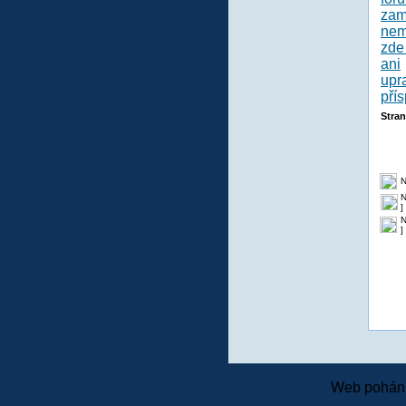
Stra
N
N
]
N
]
Web pohání