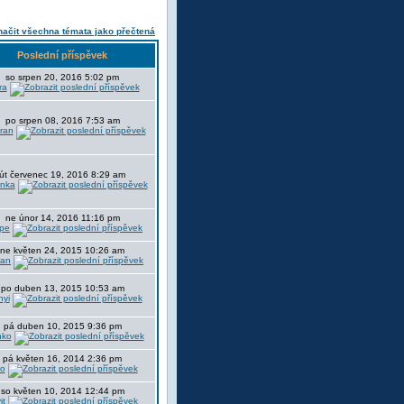
ačit všechna témata jako přečtená
Poslední příspěvek
so srpen 20, 2016 5:02 pm
ra
po srpen 08, 2016 7:53 am
tran
út červenec 19, 2016 8:29 am
nka
ne únor 14, 2016 11:16 pm
pe
ne květen 24, 2015 10:26 am
ran
po duben 13, 2015 10:53 am
nyi
pá duben 10, 2015 9:36 pm
nko
pá květen 16, 2014 2:36 pm
to
so květen 10, 2014 12:44 pm
it