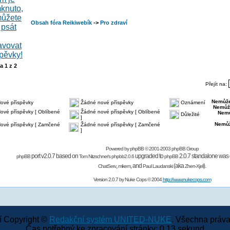
Obsah fóra Reikiwebík
->
Pro zdraví
na
1
z
2
Přejít na:
Nemůže
ové příspěvky
Žádné nové příspěvky
Oznámení
Nemůž
ové příspěvky [ Oblíbené
Žádné nové příspěvky [ Oblíbené
Nemů
Důležité
]
Nemůž
ové příspěvky [ Zamčené
Žádné nové příspěvky [ Zamčené
]
Powered by
phpBB
© 2001-2003 phpBB Group
port v2.0.7 based on
upgraded to
2.0.7 standalone was 
phpBB
Tom Nitzschner's
phpbb2.0.6
phpBB
,
,
and
(aka
).
ChatServ
mikem
Paul Laudanski
Zhen-Xjell
Version 2.0.7 by
Nuke Cops
© 2004
http://www.nukecops.com
 Copyright ©
Redakční systém UNITED-NUKE
. Všechna práva
Čas potřebný ke zpracování stránky: 0.13 sekund