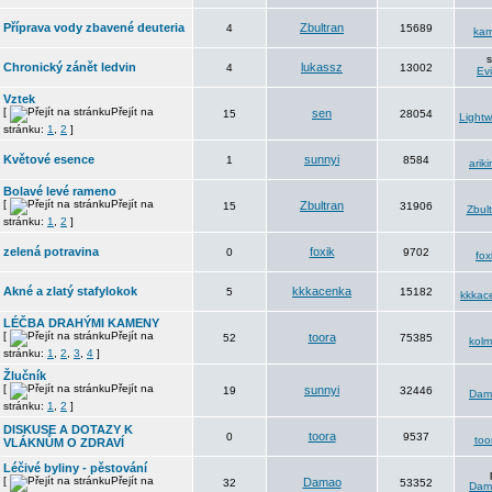
Příprava vody zbavené deuteria
Zbultran
4
15689
ka
Chronický zánět ledvin
lukassz
4
13002
Ev
Vztek
[
Přejít na
sen
15
28054
Lightw
stránku:
1
,
2
]
Květové esence
sunnyi
1
8584
ariki
Bolavé levé rameno
[
Přejít na
Zbultran
15
31906
Zbul
stránku:
1
,
2
]
zelená potravina
foxik
0
9702
fox
Akné a zlatý stafylokok
kkkacenka
5
15182
kkkac
LÉČBA DRAHÝMI KAMENY
[
Přejít na
toora
52
75385
kolm
stránku:
1
,
2
,
3
,
4
]
Žlučník
[
Přejít na
sunnyi
19
32446
Dam
stránku:
1
,
2
]
DISKUSE A DOTAZY K
toora
0
9537
too
VLÁKNŮM O ZDRAVÍ
Léčivé byliny - pěstování
[
Přejít na
Damao
32
53352
Dam