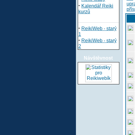
·
Kalendář Reiki
kurzů
·
ReikiWeb - starý
1
·
ReikiWeb - starý
2
Návštěvnost