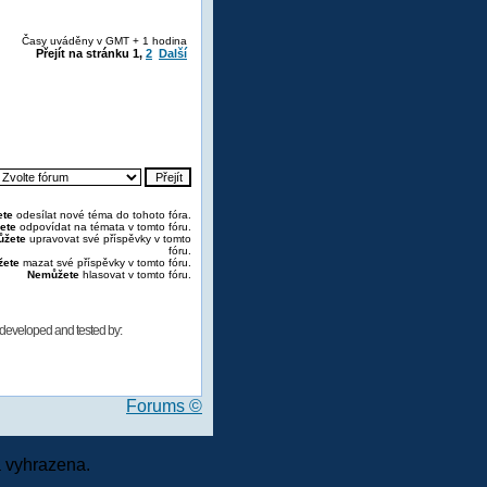
Časy uváděny v GMT + 1 hodina
Přejít na stránku
1
,
2
Další
te
odesílat nové téma do tohoto fóra.
ete
odpovídat na témata v tomto fóru.
žete
upravovat své příspěvky v tomto
fóru.
ete
mazat své příspěvky v tomto fóru.
Nemůžete
hlasovat v tomto fóru.
developed and tested by:
Forums ©
 vyhrazena.