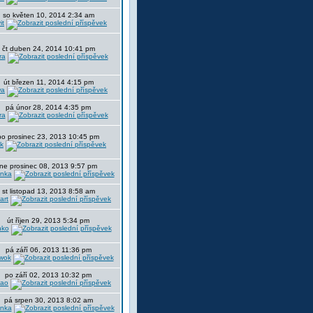
so květen 10, 2014 2:34 am
it
čt duben 24, 2014 10:41 pm
ra
út březen 11, 2014 4:15 pm
wa
pá únor 28, 2014 4:35 pm
ra
po prosinec 23, 2013 10:45 pm
ik
ne prosinec 08, 2013 9:57 pm
nka
st listopad 13, 2013 8:58 am
art
út říjen 29, 2013 5:34 pm
nko
pá září 06, 2013 11:36 pm
wok
po září 02, 2013 10:32 pm
ao
pá srpen 30, 2013 8:02 am
nka