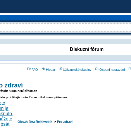
Diskuzní fórum
FAQ
Hledat
Uživatelské skupiny
Osobní nastavení
o zdraví
átoři: nikdo není přítomen
telé prohlížející toto fórum: nikdo není přítomen
Obsah fóra Reikiwebík
->
Pro zdraví