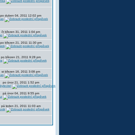
nka
po duben 04, 2011 12:02 pm
bas
čt březen 31, 2011 1:04 pm
mo
po březen 21, 2011 11:30 pm
wok
po březen 21, 2011 9:28 pm
ra
st březen 16, 2011 3:08 pm
bas
po únor 21, 2011 1:52 pm
skylecitel
pá únor 04, 2011 9:55 pm
az
pá leden 21, 2011 11:03 am
onik