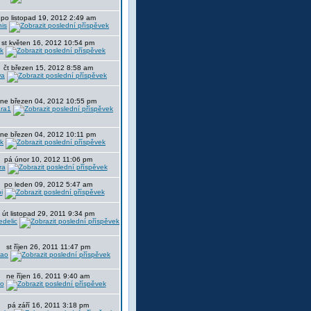
po listopad 19, 2012 2:49 am
nis
st květen 16, 2012 10:54 pm
ik
čt březen 15, 2012 8:58 am
wa
ne březen 04, 2012 10:55 pm
ara1
ne březen 04, 2012 10:11 pm
ik
pá únor 10, 2012 11:06 pm
ra
po leden 09, 2012 5:47 am
i
út listopad 29, 2011 9:34 pm
delic
st říjen 26, 2011 11:47 pm
ao
ne říjen 16, 2011 9:40 am
to
pá září 16, 2011 3:18 pm