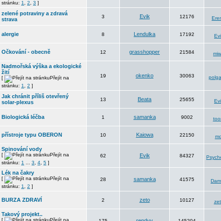
stránku:
1
,
2
,
3
]
zelené potraviny a zdravá
Evik
3
12176
Ere
strava
alergie
Lendulka
8
17192
Ev
Očkování - obecně
grasshopper
12
21584
mi
Nadmořská výška a ekologické
žití
okenko
19
30063
polg
[
Přejít na
stránku:
1
,
2
]
Jak chránit příliš otevřený
Beata
13
25655
Ev
solar-plexus
Biologická léčba
samanka
1
9002
too
přístroje typu OBERON
Kaiowa
10
22150
mo
Spinování vody
[
Přejít na
Evik
62
84327
Psyche
stránku:
1
...
3
,
4
,
5
]
Lék na čakry
[
Přejít na
samanka
28
41575
Dam
stránku:
1
,
2
]
BURZA ZDRAVÍ
zeto
2
10127
ze
Takový projekt..
[
Přejít na
rendyy
175
145204