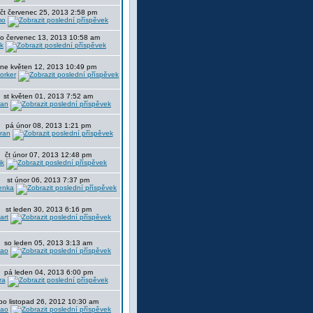
čt červenec 25, 2013 2:58 pm
mo
so červenec 13, 2013 10:58 am
ik
ne květen 12, 2013 10:49 pm
orker
st květen 01, 2013 7:52 am
ran
pá únor 08, 2013 1:21 pm
tran
čt únor 07, 2013 12:48 pm
ik
st únor 06, 2013 7:37 pm
enka
st leden 30, 2013 6:16 pm
art
so leden 05, 2013 3:13 am
ao
pá leden 04, 2013 6:00 pm
ra
po listopad 26, 2012 10:30 am
ao