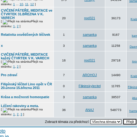
sama
stránku:
1
...
10
,
11
,
12
]
CVIČENÍ PÁTEŘE, MEDITACE ve
ČTVRTEK 31.BŘEZNA V K.
VARECH
nod321
20
36173
Kra
[
Přejít na
stránku:
1
,
2
]
Relativita osvědčených léčivek
samanka
1
9167
ka
x
samanka
3
11258
Daer
CVIČENÍ PÁTEŘE, MEDITACE
každý ČTVRTEK V K. VARECH
nod321
16
29718
too
[
Přejít na
stránku:
1
,
2
]
Pro zdraví
AROHOJ
7
14490
Kra
Filipínský léčitel Lino opět v ČR
Filipinskylecitel
0
11765
Filipin
20.února-15.března 2011
Krása a možnosti homeopatie
samanka
3
38537
jitk
Léčení rakoviny a meta.
[
Přejít na
ANAJ
36
548773
harm
stránku:
1
,
2
,
3
]
Zobrazit témata za předchozí: