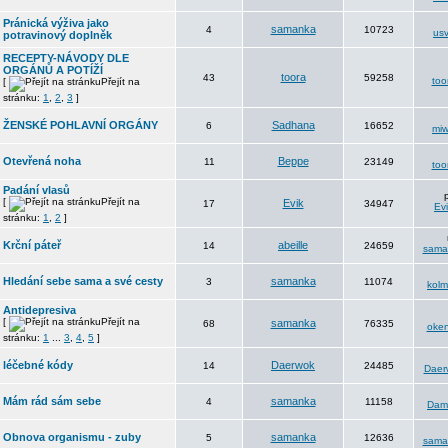
Pránická výživa jako
samanka
4
10723
usv
potravinový doplněk
RECEPTY-NÁVODY DLE
ORGÁNŮ A POTÍŽÍ
toora
43
59258
too
[
Přejít na
stránku:
1
,
2
,
3
]
ŽENSKÉ POHLAVNÍ ORGÁNY
Sadhana
6
16652
mi
Otevřená noha
Beppe
11
23149
too
Padání vlasů
[
Přejít na
Evik
17
34947
Ev
stránku:
1
,
2
]
Krční páteř
abeille
14
24659
sama
Hledání sebe sama a své cesty
samanka
3
11074
kolm
Antidepresiva
[
Přejít na
samanka
68
76335
oke
stránku:
1
...
3
,
4
,
5
]
léčebné kódy
Daerwok
14
24485
Daer
Mám rád sám sebe
samanka
4
11158
Dam
Obnova organismu - zuby
samanka
5
12636
sama