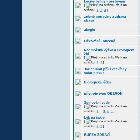
Léčivé byliny - pěstování
[
Přejít na
stránku:
1
,
2
,
3
]
zelené potraviny a zdravá
strava
alergie
Očkování - obecně
Nadmořská výška a ekologické
žití
[
Přejít na
stránku:
1
,
2
]
Jak chránit příliš otevřený
solar-plexus
Biologická léčba
přístroje typu OBERON
Spinování vody
[
Přejít na
stránku:
1
...
3
,
4
,
5
]
Lék na čakry
[
Přejít na
stránku:
1
,
2
]
BURZA ZDRAVÍ