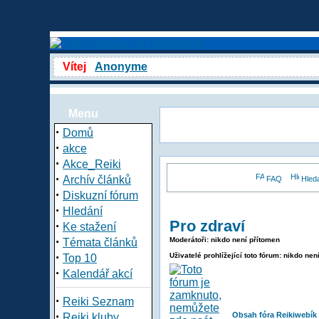
Vítej
Anonyme
Menu
·
Domů
·
akce
·
Akce_Reiki
·
Archív článků
FAQ
Hled
·
Diskuzní fórum
·
Hledání
Pro zdraví
·
Ke stažení
·
Moderátoři: nikdo není přítomen
Témata článků
·
Uživatelé prohlížející toto fórum: nikdo nen
Top 10
·
Kalendář akcí
·
Reiki Seznam
·
Obsah fóra Reikiwebík
Reiki kluby