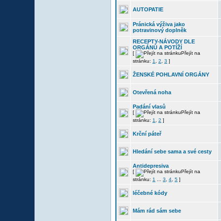
AUTOPATIE
Pránická výživa jako
potravinový doplněk
RECEPTY-NÁVODY DLE
ORGÁNŮ A POTÍŽÍ
[
Přejít na
stránku:
1
,
2
,
3
]
ŽENSKÉ POHLAVNÍ ORGÁNY
Otevřená noha
Padání vlasů
[
Přejít na
stránku:
1
,
2
]
Krční páteř
Hledání sebe sama a své cesty
Antidepresiva
[
Přejít na
stránku:
1
...
3
,
4
,
5
]
léčebné kódy
Mám rád sám sebe