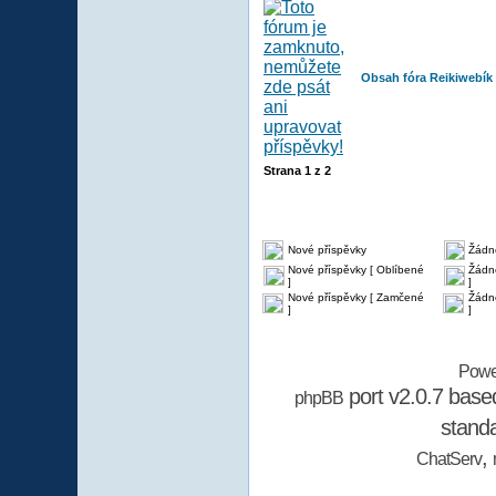
Obsah fóra Reikiwebík
Strana
1
z
2
Nové příspěvky
Žádn
Nové příspěvky [ Oblíbené
Žádné
]
]
Nové příspěvky [ Zamčené
Žádn
]
]
Powe
port v2.0.7 bas
phpBB
stand
,
ChatServ