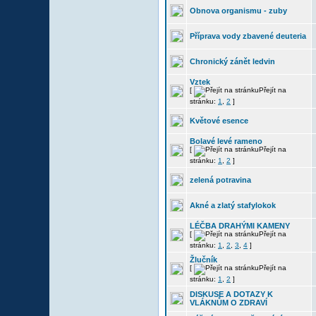
Obnova organismu - zuby
Příprava vody zbavené deuteria
Chronický zánět ledvin
Vztek
[
Přejít na
stránku:
1
,
2
]
Květové esence
Bolavé levé rameno
[
Přejít na
stránku:
1
,
2
]
zelená potravina
Akné a zlatý stafylokok
LÉČBA DRAHÝMI KAMENY
[
Přejít na
stránku:
1
,
2
,
3
,
4
]
Žlučník
[
Přejít na
stránku:
1
,
2
]
DISKUSE A DOTAZY K
VLÁKNŮM O ZDRAVÍ