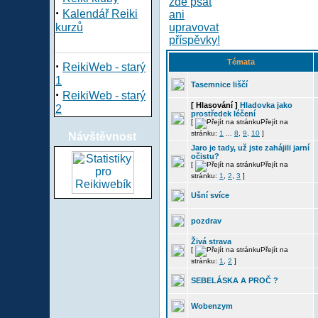
·
Kalendář Reiki
kurzů
Témata
·
ReikiWeb - starý
1
Tasemnice liščí
·
ReikiWeb - starý
[ Hlasování ]
Hladovka jako
2
prostředek léčení
[
Přejít na
stránku:
1
...
8
,
9
,
10
]
Návštěvnost
Jaro je tady, už jste zahájili jarní
očistu?
[
Přejít na
stránku:
1
,
2
,
3
]
Ušní svíce
pozdrav
Živá strava
[
Přejít na
stránku:
1
,
2
]
SEBELÁSKA A PROČ ?
Wobenzym