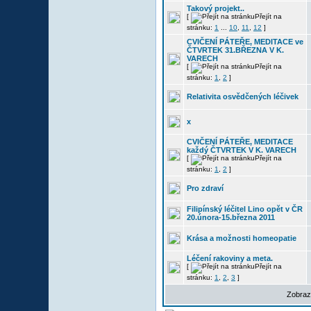
Takový projekt..
[
Přejít na
stránku:
1
...
10
,
11
,
12
]
CVIČENÍ PÁTEŘE, MEDITACE ve
ČTVRTEK 31.BŘEZNA V K.
VARECH
[
Přejít na
stránku:
1
,
2
]
Relativita osvědčených léčivek
x
CVIČENÍ PÁTEŘE, MEDITACE
každý ČTVRTEK V K. VARECH
[
Přejít na
stránku:
1
,
2
]
Pro zdraví
Filipínský léčitel Lino opět v ČR
20.února-15.března 2011
Krása a možnosti homeopatie
Léčení rakoviny a meta.
[
Přejít na
stránku:
1
,
2
,
3
]
Zobraz