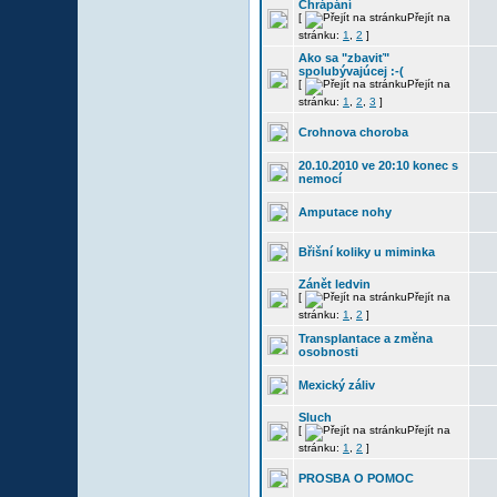
Chrápání
[
Přejít na
stránku:
1
,
2
]
Ako sa "zbaviť"
spolubývajúcej :-(
[
Přejít na
stránku:
1
,
2
,
3
]
Crohnova choroba
20.10.2010 ve 20:10 konec s
nemocí
Amputace nohy
Břišní koliky u miminka
Zánět ledvin
[
Přejít na
stránku:
1
,
2
]
Transplantace a změna
osobnosti
Mexický záliv
Sluch
[
Přejít na
stránku:
1
,
2
]
PROSBA O POMOC