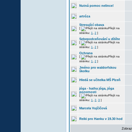
Nutná pomoc nelince!
artróza
Stresující obava
[
Přejít na
stránku:
1
,
2
]
Sebepodceňování u dítěte
[
Přejít na
stránku:
1
,
2
]
Ochrana
[
Přejít na
stránku:
1
,
2
]
Jméno pro waldorfskou
školku
Hledá se učitelka MŠ Plzeň
jóga - hatha jóga, jóga
pozornosti
[
Přejít na
stránku:
1
,
2
,
3
]
Marcela Vujčičová
Reiki pro Hanku v 19.30 hod
Zobraz