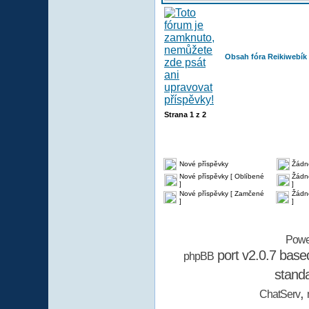
Obsah fóra Reikiwebík
Strana
1
z
2
Nové příspěvky
Žádn
Nové příspěvky [ Oblíbené
Žádné
]
]
Nové příspěvky [ Zamčené
Žádn
]
]
Powe
port v2.0.7 bas
phpBB
stand
,
ChatServ