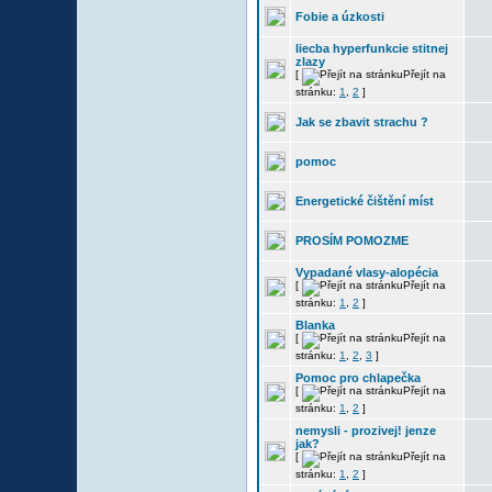
Fobie a úzkosti
liecba hyperfunkcie stitnej
zlazy
[
Přejít na
stránku:
1
,
2
]
Jak se zbavit strachu ?
pomoc
Energetické čištění míst
PROSÍM POMOZME
Vypadané vlasy-alopécia
[
Přejít na
stránku:
1
,
2
]
Blanka
[
Přejít na
stránku:
1
,
2
,
3
]
Pomoc pro chlapečka
[
Přejít na
stránku:
1
,
2
]
nemysli - prozivej! jenze
jak?
[
Přejít na
stránku:
1
,
2
]