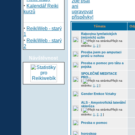
·
Kalendář Reiki
kurzů
Témata
Od
·
ReikiWeb - starý
1
Rakovina lymfatických
(mízních) uzlin
·
ReikiWeb - starý
[
Přejít na
2
stránku:
1
,
2
]
Prosba jsem po amputaci
prstů u nohou
Návštěvnost
Prosba o pomoc pro tátu a
pejska
SPOLEČNÉ MEDITACE
PRO...
[
Přejít na
stránku:
1
,
2
]
Gender Erekce Vztahy
ALS - Amyotrofická laterální
skleróza
[
Přejít na
stránku:
1
,
2
,
3
]
Prosba o pomoc
horoskop