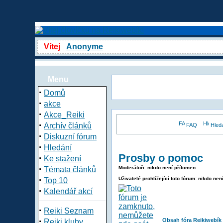
Vítej
Anonyme
Menu
·
Domů
·
akce
·
Akce_Reiki
·
Archív článků
FAQ
Hled
·
Diskuzní fórum
·
Hledání
Prosby o pomoc
·
Ke stažení
·
Moderátoři: nikdo není přítomen
Témata článků
·
Uživatelé prohlížející toto fórum: nikdo nen
Top 10
·
Kalendář akcí
·
Reiki Seznam
·
Obsah fóra Reikiwebík
Reiki kluby