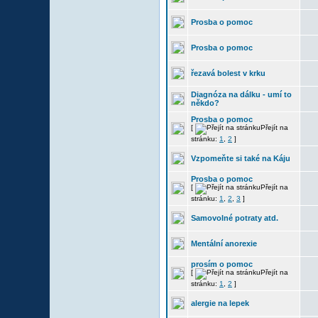
Prosba o pomoc
Prosba o pomoc
řezavá bolest v krku
Diagnóza na dálku - umí to
někdo?
Prosba o pomoc
[
Přejít na
stránku:
1
,
2
]
Vzpomeňte si také na Káju
Prosba o pomoc
[
Přejít na
stránku:
1
,
2
,
3
]
Samovolné potraty atd.
Mentální anorexie
prosím o pomoc
[
Přejít na
stránku:
1
,
2
]
alergie na lepek