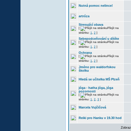
Nutná pomoc nelince!
artróza
Stresující obava
[
Přejít na
stránku:
1
,
2
]
Sebepodceňování u dítěte
[
Přejít na
stránku:
1
,
2
]
Ochrana
[
Přejít na
stránku:
1
,
2
]
Jméno pro waldorfskou
školku
Hledá se učitelka MŠ Plzeň
jóga - hatha jóga, jóga
pozornosti
[
Přejít na
stránku:
1
,
2
,
3
]
Marcela Vujčičová
Reiki pro Hanku v 19.30 hod
Zobraz