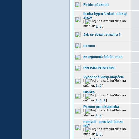
Fobie a úzkosti
liecba hyperfunkcie stitnej
zlazy
[
Přejít na
stránku:
1
,
2
]
Jak se zbavit strachu ?
pomoc
Energetické čištění míst
PROSÍM POMOZME
Vypadané vlasy-alopécia
[
Přejít na
stránku:
1
,
2
]
Blanka
[
Přejít na
stránku:
1
,
2
,
3
]
Pomoc pro chlapečka
[
Přejít na
stránku:
1
,
2
]
nemysli - prozivej! jenze
jak?
[
Přejít na
stránku:
1
,
2
]