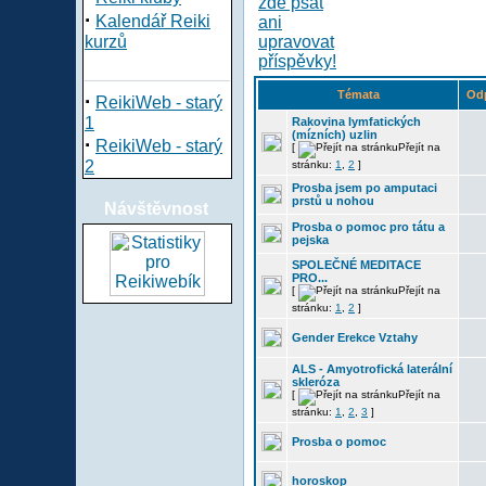
·
Kalendář Reiki
kurzů
Témata
Od
·
ReikiWeb - starý
1
Rakovina lymfatických
(mízních) uzlin
·
ReikiWeb - starý
[
Přejít na
2
stránku:
1
,
2
]
Prosba jsem po amputaci
prstů u nohou
Návštěvnost
Prosba o pomoc pro tátu a
pejska
SPOLEČNÉ MEDITACE
PRO...
[
Přejít na
stránku:
1
,
2
]
Gender Erekce Vztahy
ALS - Amyotrofická laterální
skleróza
[
Přejít na
stránku:
1
,
2
,
3
]
Prosba o pomoc
horoskop