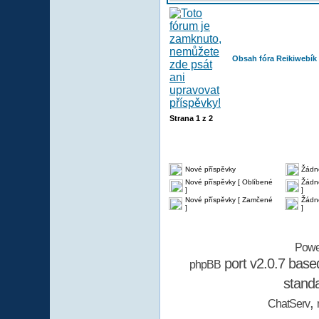
Obsah fóra Reikiwebík
Strana
1
z
2
Nové příspěvky
Žádn
Nové příspěvky [ Oblíbené
Žádné
]
]
Nové příspěvky [ Zamčené
Žádn
]
]
Powe
port v2.0.7 bas
phpBB
stand
,
ChatServ