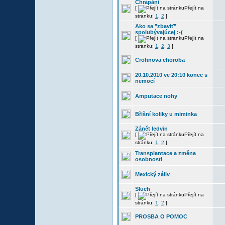
Chrápání
[
Přejít na
stránku:
1
,
2
]
Ako sa "zbaviť"
spolubývajúcej :-(
[
Přejít na
stránku:
1
,
2
,
3
]
Crohnova choroba
20.10.2010 ve 20:10 konec s
nemocí
Amputace nohy
Břišní koliky u miminka
Zánět ledvin
[
Přejít na
stránku:
1
,
2
]
Transplantace a změna
osobnosti
Mexický záliv
Sluch
[
Přejít na
stránku:
1
,
2
]
PROSBA O POMOC