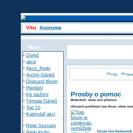
Vítej
Anonyme
Menu
·
Domů
·
akce
·
Akce_Reiki
·
Archív článků
FAQ
Hled
·
Diskuzní fórum
·
Hledání
Prosby o pomoc
·
Ke stažení
·
Moderátoři: nikdo není přítomen
Témata článků
·
Uživatelé prohlížející toto fórum: nikdo nen
Top 10
·
Kalendář akcí
·
Reiki Seznam
·
Obsah fóra Reikiwebík
Reiki kluby