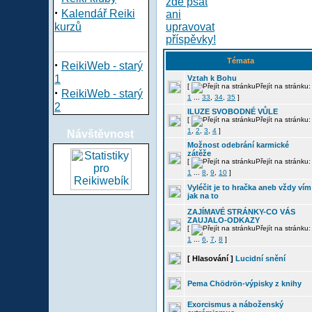
·
Kalendář Reiki
kurzů
Témata
·
ReikiWeb - starý
1
Vztah k Bohu
[
Přejít na stránku:
·
ReikiWeb - starý
1
...
33
,
34
,
35
]
2
ILUZE SVOBODNÉ VŮLE
[
Přejít na stránku:
1
,
2
,
3
,
4
]
Návštěvnost
Možnost odebrání karmické
zátěže
[
Přejít na stránku:
1
...
8
,
9
,
10
]
Vyléčit je to hračka aneb vždy vím
jak na to
ZAJÍMAVÉ STRÁNKY-CO VÁS
ZAUJALO-ODKAZY
[
Přejít na stránku:
1
...
6
,
7
,
8
]
[ Hlasování ]
Lucidní snění
Pema Chödrön-výpisky z knihy
Exorcismus a náboženský