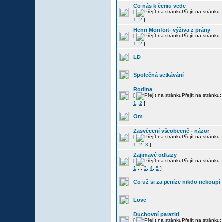
Co nás k čemu vede
[
Přejít na stránku:
1
,
2
]
Henri Monfort- výživa z prány
[
Přejít na stránku:
1
,
2
]
LD
Společná setkávání
Rodina
[
Přejít na stránku:
1
,
2
]
Om
Zasvěcení všeobecně - názor
[
Přejít na stránku:
1
,
2
,
3
]
Zajimavé odkazy
[
Přejít na stránku:
1
...
3
,
4
,
5
]
Co už si za peníze nikdo nekoupí
Love
Duchovní paraziti
[
Přejít na stránku: