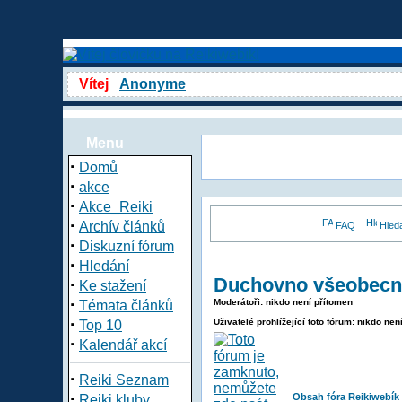
Vítej
Anonyme
Menu
·
Domů
·
akce
·
Akce_Reiki
·
Archív článků
FAQ
Hled
·
Diskuzní fórum
·
Hledání
Duchovno všeobecn
·
Ke stažení
·
Moderátoři: nikdo není přítomen
Témata článků
·
Uživatelé prohlížející toto fórum: nikdo nen
Top 10
·
Kalendář akcí
·
Reiki Seznam
·
Obsah fóra Reikiwebík
Reiki kluby