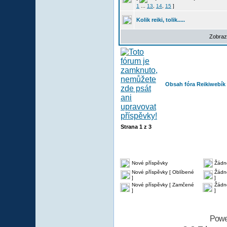
1
...
13
,
14
,
15
]
Kolik reiki, tolik.....
Zobraz
Obsah fóra Reikiwebík
Strana
1
z
3
Nové příspěvky
Žádn
Nové příspěvky [ Oblíbené
Žádné
]
]
Nové příspěvky [ Zamčené
Žádn
]
]
Powe