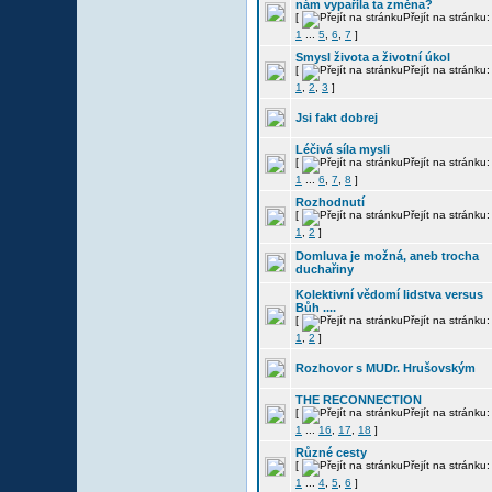
nám vypařila ta změna?
[
Přejít na stránku:
1
...
5
,
6
,
7
]
Smysl života a životní úkol
[
Přejít na stránku:
1
,
2
,
3
]
Jsi fakt dobrej
Léčivá síla mysli
[
Přejít na stránku:
1
...
6
,
7
,
8
]
Rozhodnutí
[
Přejít na stránku:
1
,
2
]
Domluva je možná, aneb trocha
duchařiny
Kolektivní vědomí lidstva versus
Bůh ....
[
Přejít na stránku:
1
,
2
]
Rozhovor s MUDr. Hrušovským
THE RECONNECTION
[
Přejít na stránku:
1
...
16
,
17
,
18
]
Různé cesty
[
Přejít na stránku:
1
...
4
,
5
,
6
]