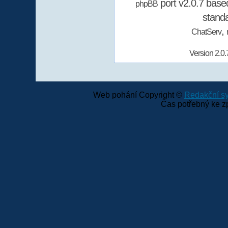
port v2.0.7 bas
phpBB
stand
,
ChatServ
Version 2.0.
Web pohání Copyright ©
Redakční 
Čas potřebný ke z