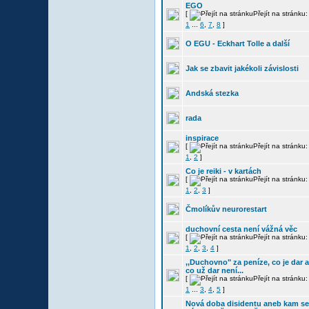
EGO
[
Přejít na stránku:
1
...
6
,
7
,
8
]
O EGU - Eckhart Tolle a další
Jak se zbavit jakékoli závislosti
Andská stezka
rada
inspirace
[
Přejít na stránku:
1
,
2
]
Co je reiki - v kartách
[
Přejít na stránku:
1
,
2
,
3
]
Čmolíkův neurorestart
duchovní cesta není vážná věc
[
Přejít na stránku:
1
,
2
,
3
,
4
]
,,Duchovno" za peníze, co je dar a
co už dar není...
[
Přejít na stránku:
1
...
3
,
4
,
5
]
Nová doba disidentu aneb kam se