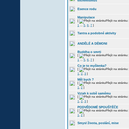
extrémismus
Esence rodu
Manipulace
[
Přejít na stránku:
1
...
5
,
6
,
7
]
Tantra a podobné aktivity
ANDĚLÉ A DÉMONI
Buddha o smrti
[
Přejít na stránku:
1
...
5
,
6
,
7
]
Co je to myšlenka?
[
Přejít na stránku:
1
,
2
,
3
]
Měl bych ?
[
Přejít na stránku:
1
,
2
]
Vztah k sobě samému
[
Přejít na stránku:
1
,
2
,
3
]
PODVĚDOMÉ SPOUŠTĚČE
[
Přejít na stránku:
1
,
2
]
Smysl života, poslání, mise