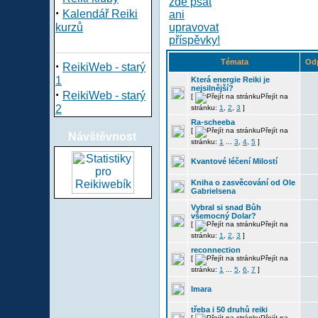
·
Kalendář Reiki
kurzů
Témata
Od
·
ReikiWeb - starý
1
Která energie Reiki je
nejsilnější?
·
ReikiWeb - starý
[
Přejít na
2
stránku:
1
,
2
,
3
]
Ra-scheeba
[
Přejít na
Návštěvnost
stránku:
1
...
3
,
4
,
5
]
Kvantové léčení Milostí
Kniha o zasvěcování od Ole
Gabrielsena
Vybral si snad Bůh
všemocný Dolar?
[
Přejít na
stránku:
1
,
2
,
3
]
reconnection
[
Přejít na
stránku:
1
...
5
,
6
,
7
]
Imara
třeba i 50 druhů reiki
[
Přejít na