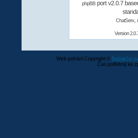
port v2.0.7 bas
phpBB
stand
,
ChatServ
Version 2.0.
Web pohání Copyright ©
Redakční 
Čas potřebný ke z