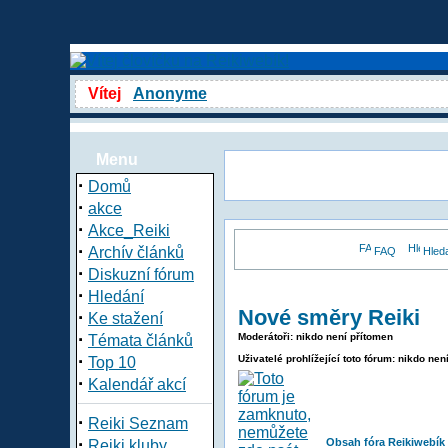
Vítej
Anonyme
Menu
·
Domů
·
akce
·
Akce_Reiki
·
Archív článků
FAQ
Hled
·
Diskuzní fórum
·
Hledání
Nové směry Reiki
·
Ke stažení
·
Moderátoři: nikdo není přítomen
Témata článků
·
Uživatelé prohlížející toto fórum: nikdo nen
Top 10
·
Kalendář akcí
·
Reiki Seznam
·
Obsah fóra Reikiwebík
Reiki kluby