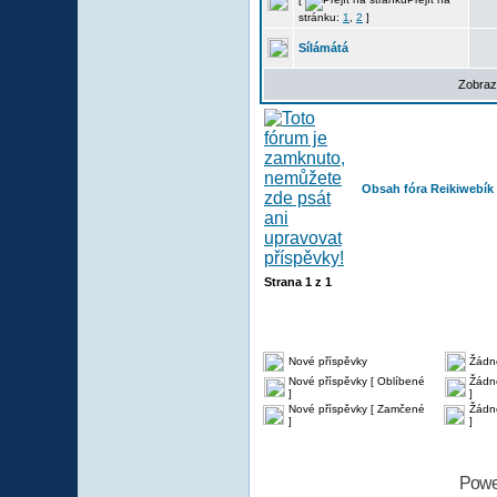
stránku:
1
,
2
]
Sílámátá
Zobraz
Obsah fóra Reikiwebík
Strana
1
z
1
Nové příspěvky
Žádn
Nové příspěvky [ Oblíbené
Žádné
]
]
Nové příspěvky [ Zamčené
Žádn
]
]
Powe