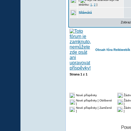
stránku:
1
,
2
]
Sílámátá
Zobraz
Obsah fóra Reikiwebík
Strana
1
z
1
Nové příspěvky
Žádn
Nové příspěvky [ Oblíbené
Žádné
]
]
Nové příspěvky [ Zamčené
Žádn
]
]
Powe