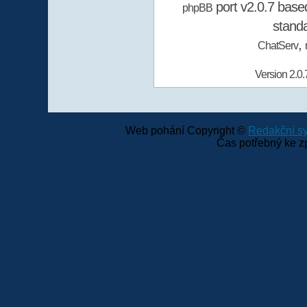
port v2.0.7 bas
phpBB
stand
,
ChatServ
Version 2.0.
Web pohání Copyright ©
Redakční 
Čas potřebný ke z