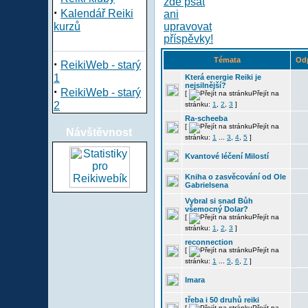
·
Kalendář Reiki
kurzů
Témata
Od
·
ReikiWeb - starý
1
Která energie Reiki je
nejsilnější?
·
ReikiWeb - starý
[
Přejít na
2
stránku:
1
,
2
,
3
]
Ra-scheeba
[
Přejít na
Návštěvnost
stránku:
1
...
3
,
4
,
5
]
Kvantové léčení Milostí
Kniha o zasvěcování od Ole
Gabrielsena
Vybral si snad Bůh
všemocný Dolar?
[
Přejít na
stránku:
1
,
2
,
3
]
reconnection
[
Přejít na
stránku:
1
...
5
,
6
,
7
]
Imara
třeba i 50 druhů reiki
[
Přejít na