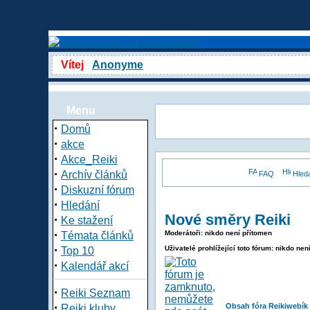
Vítej
Anonyme
Menu
·
Domů
·
akce
·
Akce_Reiki
·
Archív článků
FAQ
Hled
·
Diskuzní fórum
·
Hledání
Nové směry Reiki
·
Ke stažení
·
Moderátoři: nikdo není přítomen
Témata článků
·
Uživatelé prohlížející toto fórum: nikdo nen
Top 10
·
Kalendář akcí
·
Reiki Seznam
·
Obsah fóra Reikiwebík
Reiki kluby