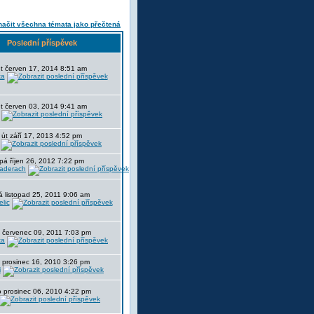
ačit všechna témata jako přečtená
Poslední příspěvek
t červen 17, 2014 8:51 am
ka
t červen 03, 2014 9:41 am
út září 17, 2013 4:52 pm
pá říjen 26, 2012 7:22 pm
aderach
á listopad 25, 2011 9:06 am
lic
 červenec 09, 2011 7:03 pm
ka
t prosinec 16, 2010 3:26 pm
i
 prosinec 06, 2010 4:22 pm