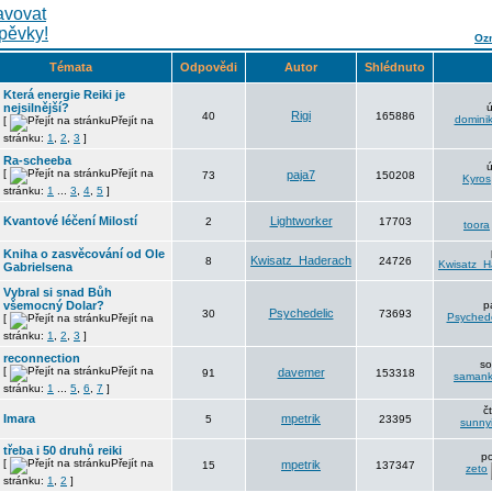
Ozn
Témata
Odpovědi
Autor
Shlédnuto
Která energie Reiki je
nejsilnější?
ú
Rigi
40
165886
domini
[
Přejít na
stránku:
1
,
2
,
3
]
Ra-scheeba
ú
[
Přejít na
paja7
73
150208
Kyros
stránku:
1
...
3
,
4
,
5
]
Kvantové léčení Milostí
Lightworker
2
17703
toora
Kniha o zasvěcování od Ole
Kwisatz_Haderach
8
24726
Kwisatz_H
Gabrielsena
Vybral si snad Bůh
všemocný Dolar?
p
Psychedelic
30
73693
Psychede
[
Přejít na
stránku:
1
,
2
,
3
]
reconnection
so
[
Přejít na
davemer
91
153318
saman
stránku:
1
...
5
,
6
,
7
]
č
Imara
mpetrik
5
23395
sunny
třeba i 50 druhů reiki
po
[
Přejít na
mpetrik
15
137347
zeto
stránku:
1
,
2
]