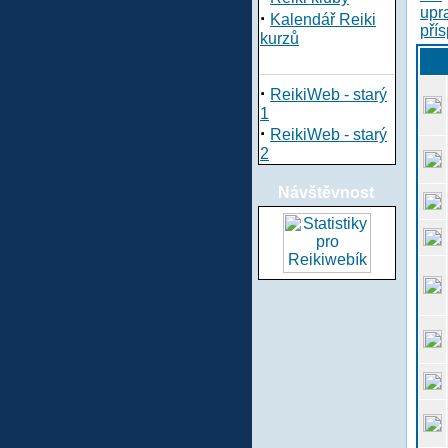
·
Kalendář Reiki
kurzů
·
ReikiWeb - starý
1
·
ReikiWeb - starý
2
Návštěvnost