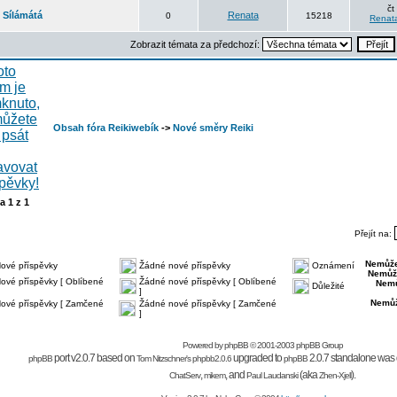
čt
Sílámátá
Renata
0
15218
Renat
Zobrazit témata za předchozí:
Obsah fóra Reikiwebík
->
Nové směry Reiki
na
1
z
1
Přejít na:
Nemůže
ové příspěvky
Žádné nové příspěvky
Oznámení
Nemůž
ové příspěvky [ Oblíbené
Žádné nové příspěvky [ Oblíbené
Nemů
Důležité
]
Nemůž
ové příspěvky [ Zamčené
Žádné nové příspěvky [ Zamčené
]
Powered by
phpBB
© 2001-2003 phpBB Group
port v2.0.7 based on
upgraded to
2.0.7 standalone was 
phpBB
Tom Nitzschner's
phpbb2.0.6
phpBB
,
,
and
(aka
).
ChatServ
mikem
Paul Laudanski
Zhen-Xjell