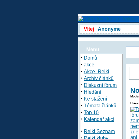
Vítej
Anonyme
Menu
·
Domů
·
akce
·
Akce_Reiki
·
Archív článků
·
Diskuzní fórum
No
·
Hledání
Moder
·
Ke stažení
Uživa
·
Témata článků
·
Top 10
·
Kalendář akcí
·
Reiki Seznam
·
Reiki kluby