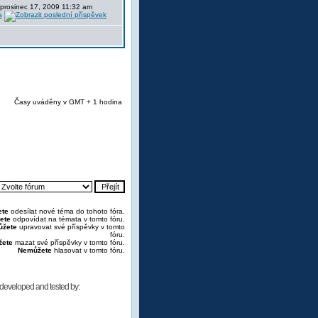
 prosinec 17, 2009 11:32 am
a
Časy uváděny v GMT + 1 hodina
te
odesílat nové téma do tohoto fóra.
ete
odpovídat na témata v tomto fóru.
žete
upravovat své příspěvky v tomto
fóru.
ete
mazat své příspěvky v tomto fóru.
Nemůžete
hlasovat v tomto fóru.
developed and tested by: