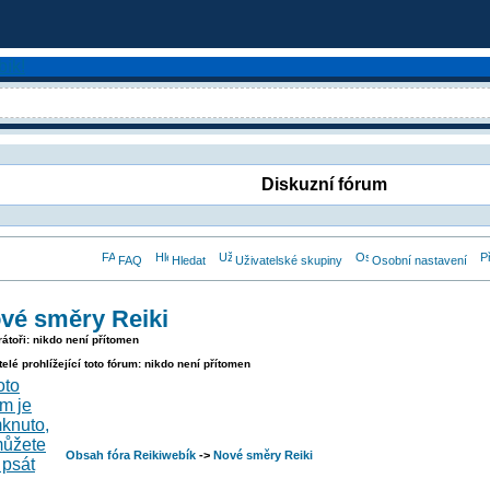
Diskuzní fórum
FAQ
Hledat
Uživatelské skupiny
Osobní nastavení
vé směry Reiki
átoři: nikdo není přítomen
telé prohlížející toto fórum: nikdo není přítomen
Obsah fóra Reikiwebík
->
Nové směry Reiki