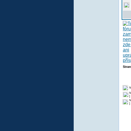
Stra
N
N
]
N
]