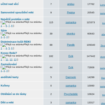
učitel nad věcí
anduu
7
17762
Len
Samovolné spouštění reiki
Pepina
9
20545
sam
Největší problém v reiki
[
Přejít na stránku:
samanka
115
115373
to
1
...
6
,
7
,
8
]
Sýrie
[
Přejít na stránku:
okenko
39
60643
abe
1
,
2
,
3
]
Diskriminace kvůli REIKI
[
Přejít na stránku:
Pandik
88
109340
Zbul
1
...
4
,
5
,
6
]
Konec Reiki?
[
Přejít na stránku:
Evik
182
147442
domi
1
...
11
,
12
,
13
]
Zastrašování
[
Přejít na stránku:
Evik
44
72806
sam
1
,
2
,
3
]
andělské karty
Daerwok
5
14299
Da
Kořeny
samanka
0
10060
sam
Oblékání se do lásky
Psychedelic
2
10624
to
Děti a reiki
samanka
3
13317
oke