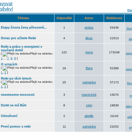
Ozn
Témata
Odpovědi
Autor
Shlédnuto
Etapy života ženy přirozeně...
anduu
1
53436
Zbul
Dotaz pro učitele Reiki
jitkaz
4
21513
jit
Reiki a práce s energiemi v
součané době
toora
122
173248
sam
[
Přejít na stránku:
1
...
7
,
8
,
9
]
O vztazích
[
Přejít na stránku:
Bara
19
52389
sam
1
,
2
]
Reiki po těch letech
[
Přejít na stránku:
samanka
25
57173
Ren
1
,
2
]
neomezene moznosti
maverickk
3
15070
m
Dotkl se mě Bůh
zeto
8
18839
sile
Odsvěcení
abeille
2
11143
arik
První pomoc s reiki
samanka
11
23252
er