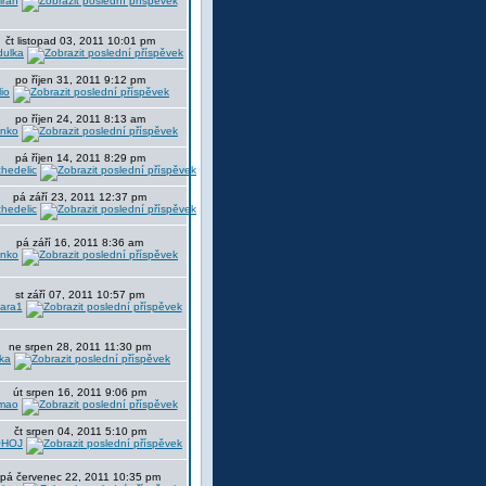
iran
čt listopad 03, 2011 10:01 pm
dulka
po říjen 31, 2011 9:12 pm
lio
po říjen 24, 2011 8:13 am
nko
pá říjen 14, 2011 8:29 pm
hedelic
pá září 23, 2011 12:37 pm
hedelic
pá září 16, 2011 8:36 am
nko
st září 07, 2011 10:57 pm
ara1
ne srpen 28, 2011 11:30 pm
ka
út srpen 16, 2011 9:06 pm
mao
čt srpen 04, 2011 5:10 pm
HOJ
pá červenec 22, 2011 10:35 pm