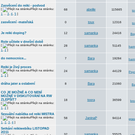
Zasvěcení do reiki - podvod
[
Přejít na stránku:
abeille
68
115665
to
1
...
3
,
4
,
5
]
zasvěcení -mateřská
toux
0
12316
to
Je reiki doping?
samanka
12
24416
Be
Role učitele v dnešní době
[
Přejít na stránku:
samanka
28
51145
harm
1
,
2
]
do nemocnice...
Bara
7
19284
harm
Reiki je živý proces
[
Přejít na stránku:
samanka
24
44129
Psyc
1
,
2
]
dráha jater a oslabení
Bara
8
21060
Ba
CO JE MOŽNÉ A CO NENÍ
MOŽNÉ V DISKUTOVÁNÍ NA RW
ZLEPŠIT?
toora
18
36599
bro
[
Přejít na stránku:
1
,
2
]
Sexuální nabídka od reiki MISTRA
[
Přejít na stránku:
JaninaP
58
94114
gra
1
,
2
,
3
,
4
]
Setkání reikiwebíku LISTOPAD
2O11
samanka
32
55525