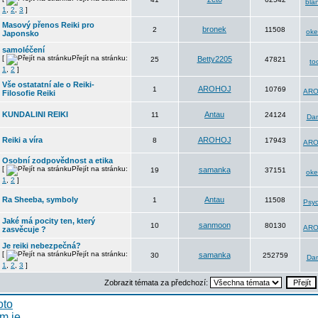
bla
1
,
2
,
3
]
Masový přenos Reiki pro
bronek
2
11508
oke
Japonsko
samoléčení
[
Přejít na stránku:
Betty2205
25
47821
to
1
,
2
]
Vše ostatatní ale o Reiki-
AROHOJ
1
10769
ARO
Filosofie Reiki
KUNDALINI REIKI
Antau
11
24124
Da
Reiki a víra
AROHOJ
8
17943
ARO
Osobní zodpovědnost a etika
[
Přejít na stránku:
samanka
19
37151
oke
1
,
2
]
Ra Sheeba, symboly
Antau
1
11508
Psyc
Jaké má pocity ten, který
sanmoon
10
80130
ARO
zasvěcuje ?
Je reiki nebezpečná?
[
Přejít na stránku:
samanka
30
252759
Da
1
,
2
,
3
]
Zobrazit témata za předchozí: