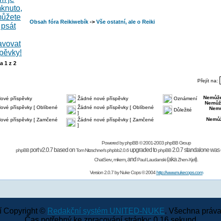
Obsah fóra Reikiwebík
->
Vše ostatní, ale o Reiki
na
1
z
2
Přejít na:
Nemůže
ové příspěvky
Žádné nové příspěvky
Oznámení
Nemůž
ové příspěvky [ Oblíbené
Žádné nové příspěvky [ Oblíbené
Nemů
Důležité
]
Nemůž
ové příspěvky [ Zamčené
Žádné nové příspěvky [ Zamčené
]
Powered by
phpBB
© 2001-2003 phpBB Group
port v2.0.7 based on
upgraded to
2.0.7 standalone was 
phpBB
Tom Nitzschner's
phpbb2.0.6
phpBB
,
,
and
(aka
).
ChatServ
mikem
Paul Laudanski
Zhen-Xjell
Version 2.0.7 by
Nuke Cops
© 2004
http://www.nukecops.com
 Copyright ©
Redakční systém UNITED-NUKE
. Všechna práva
Čas potřebný ke zpracování stránky: 0.16 sekund