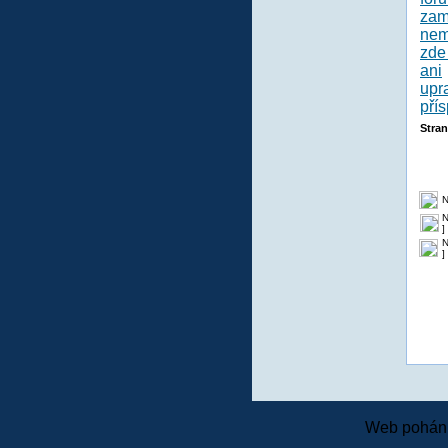
Stra
N
N
]
N
]
Web pohání