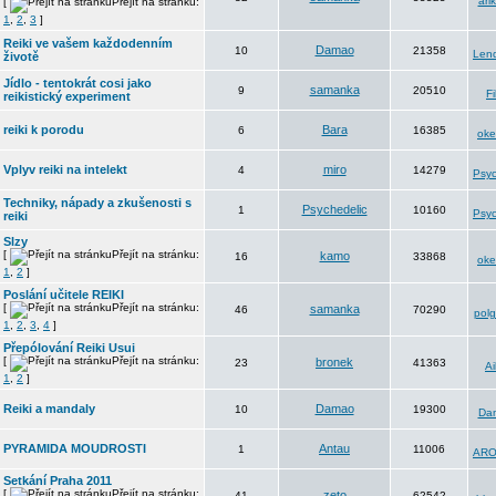
arik
[
Přejít na stránku:
1
,
2
,
3
]
Reiki ve vašem každodenním
Damao
10
21358
Len
životě
Jídlo - tentokrát cosi jako
samanka
9
20510
Fi
reikistický experiment
reiki k porodu
Bara
6
16385
oke
Vplyv reiki na intelekt
miro
4
14279
Psyc
Techniky, nápady a zkušenosti s
Psychedelic
1
10160
Psyc
reiki
Slzy
[
Přejít na stránku:
kamo
16
33868
oke
1
,
2
]
Poslání učitele REIKI
[
Přejít na stránku:
samanka
46
70290
polg
1
,
2
,
3
,
4
]
Přepólování Reiki Usui
[
Přejít na stránku:
bronek
23
41363
Ai
1
,
2
]
Reiki a mandaly
Damao
10
19300
Da
PYRAMIDA MOUDROSTI
Antau
1
11006
ARO
Setkání Praha 2011
[
Přejít na stránku:
zeto
41
62542