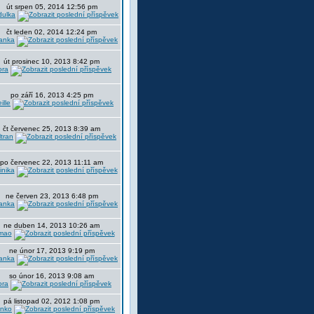
út srpen 05, 2014 12:56 pm
dulka
čt leden 02, 2014 12:24 pm
anka
út prosinec 10, 2013 8:42 pm
ora
po září 16, 2013 4:25 pm
ille
čt červenec 25, 2013 8:39 am
tran
po červenec 22, 2013 11:11 am
nika
ne červen 23, 2013 6:48 pm
anka
ne duben 14, 2013 10:26 am
mao
ne únor 17, 2013 9:19 pm
anka
so únor 16, 2013 9:08 am
ora
pá listopad 02, 2012 1:08 pm
nko