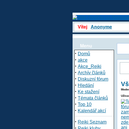
Vítej
Anonyme
Menu
·
Domů
·
akce
·
Akce_Reiki
·
Archív článků
·
Diskuzní fórum
Vš
·
Hledání
Moder
·
Ke stažení
Uživa
·
Témata článků
·
Top 10
·
Kalendář akcí
·
Reiki Seznam
·
Reiki kluby