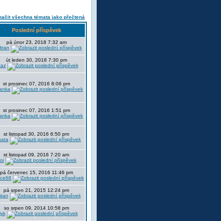
ačit všechna témata jako přečtená
Poslední příspěvek
pá únor 23, 2018 7:32 am
tran
út leden 30, 2018 7:30 pm
kaz
st prosinec 07, 2016 8:06 pm
anka
st prosinec 07, 2016 1:51 pm
anka
st listopad 30, 2016 6:50 pm
ata
st listopad 09, 2016 7:20 am
oi
pá červenec 15, 2016 11:46 pm
nce68
pá srpen 21, 2015 12:24 pm
iran
so srpen 09, 2014 10:58 pm
jyk