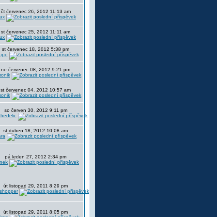
čt červenec 26, 2012 11:13 am
ux
st červenec 25, 2012 11:11 am
ux
st červenec 18, 2012 5:38 pm
ppe
ne červenec 08, 2012 9:21 pm
onik
st červenec 04, 2012 10:57 am
onik
so červen 30, 2012 9:11 pm
hedelic
st duben 18, 2012 10:08 am
ra
pá leden 27, 2012 2:34 pm
nek
út listopad 29, 2011 8:29 pm
sshopper
út listopad 29, 2011 8:05 pm