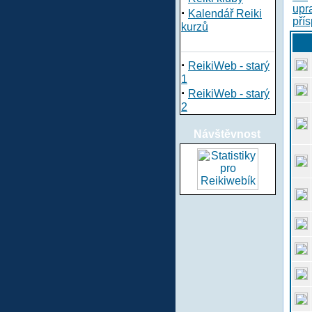
·
Kalendář Reiki
kurzů
·
ReikiWeb - starý
1
·
ReikiWeb - starý
2
Návštěvnost