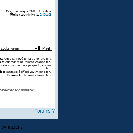
Časy uváděny v GMT + 1 hodina
Přejít na stránku
1
,
2
Další
te
odesílat nové téma do tohoto fóra.
ete
odpovídat na témata v tomto fóru.
žete
upravovat své příspěvky v tomto
fóru.
ete
mazat své příspěvky v tomto fóru.
Nemůžete
hlasovat v tomto fóru.
developed and tested by:
Forums ©
 vyhrazena.