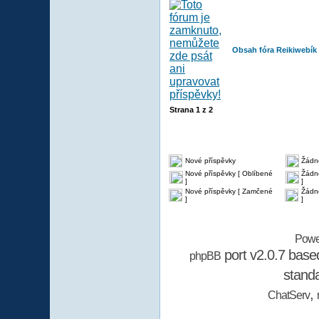
Obsah fóra Reikiwebík
Strana
1
z
2
Nové příspěvky
Žádn
Nové příspěvky [ Oblíbené
Žádné
]
]
Nové příspěvky [ Zamčené
Žádn
]
]
Powe
port v2.0.7 bas
phpBB
stand
,
ChatServ