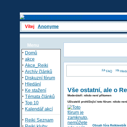
Vítej
Anonyme
Menu
·
Domů
·
akce
·
Akce_Reiki
·
Archív článků
FAQ
Hled
·
Diskuzní fórum
·
Hledání
Vše ostatní, ale o Re
·
Ke stažení
·
Moderátoři: nikdo není přítomen
Témata článků
·
Uživatelé prohlížející toto fórum: nikdo nen
Top 10
·
Kalendář akcí
·
Reiki Seznam
·
Obsah fóra Reikiwebík
Reiki kluby