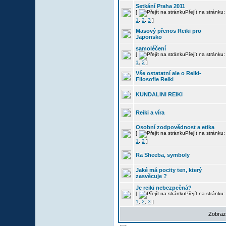
Setkání Praha 2011
[
Přejít na stránku:
1
,
2
,
3
]
Masový přenos Reiki pro
Japonsko
samoléčení
[
Přejít na stránku:
1
,
2
]
Vše ostatatní ale o Reiki-
Filosofie Reiki
KUNDALINI REIKI
Reiki a víra
Osobní zodpovědnost a etika
[
Přejít na stránku:
1
,
2
]
Ra Sheeba, symboly
Jaké má pocity ten, který
zasvěcuje ?
Je reiki nebezpečná?
[
Přejít na stránku:
1
,
2
,
3
]
Zobraz