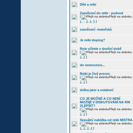
Děti a reiki
Zasvěcení do reiki - podvod
[
Přejít na stránku:
1
...
3
,
4
,
5
]
zasvěcení -mateřská
Je reiki doping?
Role učitele v dnešní době
[
Přejít na stránku:
1
,
2
]
do nemocnice...
Reiki je živý proces
[
Přejít na stránku:
1
,
2
]
dráha jater a oslabení
CO JE MOŽNÉ A CO NENÍ
MOŽNÉ V DISKUTOVÁNÍ NA RW
ZLEPŠIT?
[
Přejít na stránku:
1
,
2
]
Sexuální nabídka od reiki MISTRA
[
Přejít na stránku:
1
,
2
,
3
,
4
]