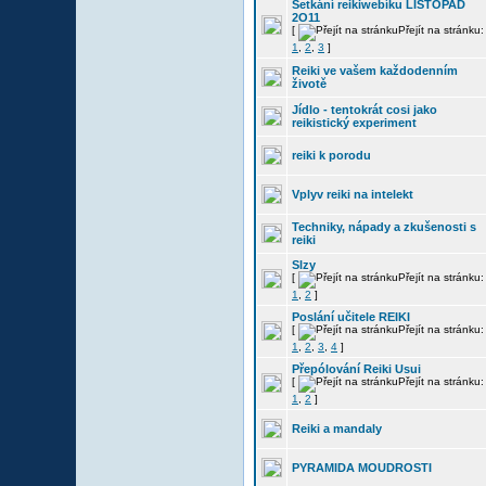
Setkání reikiwebíku LISTOPAD
2O11
[
Přejít na stránku:
1
,
2
,
3
]
Reiki ve vašem každodenním
životě
Jídlo - tentokrát cosi jako
reikistický experiment
reiki k porodu
Vplyv reiki na intelekt
Techniky, nápady a zkušenosti s
reiki
Slzy
[
Přejít na stránku:
1
,
2
]
Poslání učitele REIKI
[
Přejít na stránku:
1
,
2
,
3
,
4
]
Přepólování Reiki Usui
[
Přejít na stránku:
1
,
2
]
Reiki a mandaly
PYRAMIDA MOUDROSTI