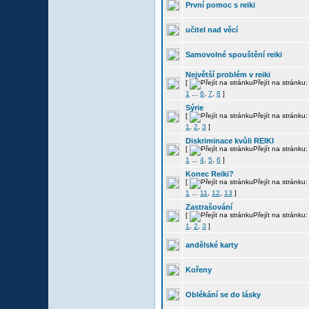
První pomoc s reiki
učitel nad věcí
Samovolné spouštění reiki
Největší problém v reiki
[
Přejít na stránku:
1
...
6
,
7
,
8
]
Sýrie
[
Přejít na stránku:
1
,
2
,
3
]
Diskriminace kvůli REIKI
[
Přejít na stránku:
1
...
4
,
5
,
6
]
Konec Reiki?
[
Přejít na stránku:
1
...
11
,
12
,
13
]
Zastrašování
[
Přejít na stránku:
1
,
2
,
3
]
andělské karty
Kořeny
Oblékání se do lásky