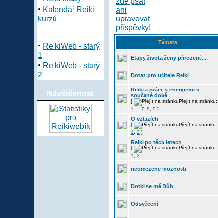
·
Kalendář Reiki
kurzů
Témata
·
ReikiWeb - starý
1
Etapy života ženy přirozeně...
·
ReikiWeb - starý
2
Dotaz pro učitele Reiki
Reiki a práce s energiemi v
Návštěvnost
součané době
[
Přejít na stránku:
1
...
7
,
8
,
9
]
O vztazích
[
Přejít na stránku:
1
,
2
]
Reiki po těch letech
[
Přejít na stránku:
1
,
2
]
neomezene moznosti
Dotkl se mě Bůh
Odsvěcení