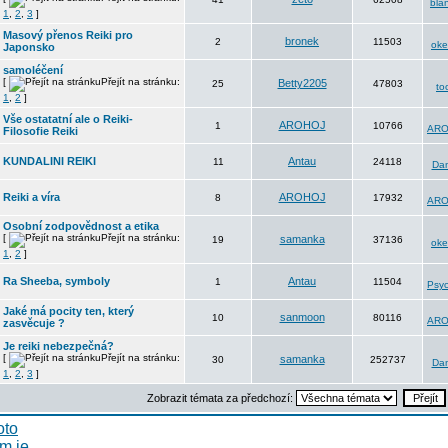
bla
1
,
2
,
3
]
Masový přenos Reiki pro
bronek
2
11503
oke
Japonsko
samoléčení
[
Přejít na stránku:
Betty2205
25
47803
to
1
,
2
]
Vše ostatatní ale o Reiki-
AROHOJ
1
10766
ARO
Filosofie Reiki
KUNDALINI REIKI
Antau
11
24118
Da
Reiki a víra
AROHOJ
8
17932
ARO
Osobní zodpovědnost a etika
[
Přejít na stránku:
samanka
19
37136
oke
1
,
2
]
Ra Sheeba, symboly
Antau
1
11504
Psyc
Jaké má pocity ten, který
sanmoon
10
80116
ARO
zasvěcuje ?
Je reiki nebezpečná?
[
Přejít na stránku:
samanka
30
252737
Da
1
,
2
,
3
]
Zobrazit témata za předchozí: