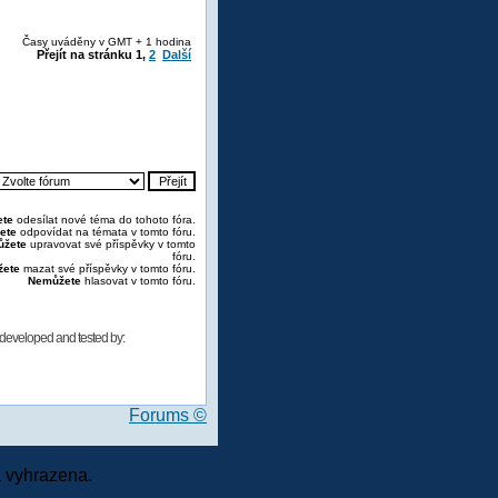
Časy uváděny v GMT + 1 hodina
Přejít na stránku
1
,
2
Další
te
odesílat nové téma do tohoto fóra.
ete
odpovídat na témata v tomto fóru.
žete
upravovat své příspěvky v tomto
fóru.
ete
mazat své příspěvky v tomto fóru.
Nemůžete
hlasovat v tomto fóru.
developed and tested by:
Forums ©
 vyhrazena.