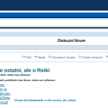
Diskuzní fórum
FAQ
Hledat
Uživatelské skupiny
Osobní nastavení
e ostatní, ale o Reiki
átoři: nikdo není přítomen
telé prohlížející toto fórum: nikdo není přítomen
Obsah fóra Reikiwebík
->
Vše ostatní, ale o Reiki