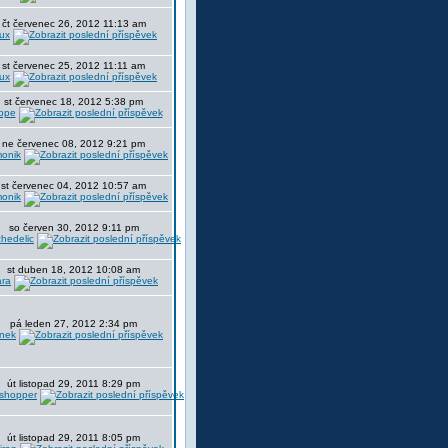
čt červenec 26, 2012 11:13 am
ux
st červenec 25, 2012 11:11 am
ux
st červenec 18, 2012 5:38 pm
ppe
ne červenec 08, 2012 9:21 pm
onik
st červenec 04, 2012 10:57 am
onik
so červen 30, 2012 9:11 pm
hedelic
st duben 18, 2012 10:08 am
ra
pá leden 27, 2012 2:34 pm
nek
út listopad 29, 2011 8:29 pm
sshopper
út listopad 29, 2011 8:05 pm