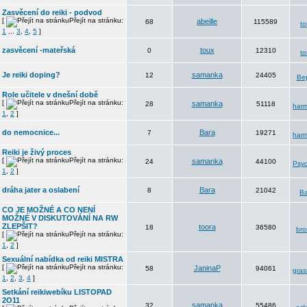
Zasvěcení do reiki - podvod
[
Přejít na stránku:
abeille
68
115589
to
1
...
3
,
4
,
5
]
zasvěcení -mateřská
toux
0
12310
to
Je reiki doping?
samanka
12
24405
Be
Role učitele v dnešní době
[
Přejít na stránku:
samanka
28
51118
harm
1
,
2
]
do nemocnice...
Bara
7
19271
harm
Reiki je živý proces
[
Přejít na stránku:
samanka
24
44100
Psyc
1
,
2
]
dráha jater a oslabení
Bara
8
21042
Ba
CO JE MOŽNÉ A CO NENÍ
MOŽNÉ V DISKUTOVÁNÍ NA RW
ZLEPŠIT?
toora
18
36580
bro
[
Přejít na stránku:
1
,
2
]
Sexuální nabídka od reiki MISTRA
[
Přejít na stránku:
JaninaP
58
94061
gra
1
,
2
,
3
,
4
]
Setkání reikiwebíku LISTOPAD
2O11
samanka
32
55486