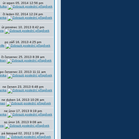
út srpen 05, 2014 12:56 pm
dulka
čt leden 02, 2014 12:24 pm
anka
út prosinec 10, 2013 8:42 pm
ora
po září 16, 2013 4:25 pm
ille
čt červenec 25, 2013 8:39 am
tran
po červenec 22, 2013 11:11 am
nika
ne červen 23, 2013 6:48 pm
anka
ne duben 14, 2013 10:26 am
mao
ne únor 17, 2013 9:19 pm
anka
so únor 16, 2013 9:08 am
ora
pá listopad 02, 2012 1:08 pm
nko