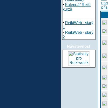
·
Kalendář Reiki
kurzů
·
ReikiWeb - starý
1
·
ReikiWeb - starý
2
Návštěvnost