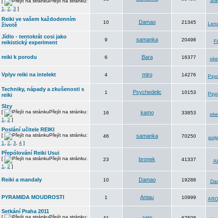
arik
[
Přejít na stránku:
1
,
2
,
3
]
Reiki ve vašem každodenním
Damao
10
21345
Len
životě
Jídlo - tentokrát cosi jako
samanka
9
20498
Fi
reikistický experiment
reiki k porodu
Bara
6
16377
oke
Vplyv reiki na intelekt
miro
4
14276
Psyc
Techniky, nápady a zkušenosti s
Psychedelic
1
10153
Psyc
reiki
Slzy
[
Přejít na stránku:
kamo
16
33853
oke
1
,
2
]
Poslání učitele REIKI
[
Přejít na stránku:
samanka
46
70250
polg
1
,
2
,
3
,
4
]
Přepólování Reiki Usui
[
Přejít na stránku:
bronek
23
41337
Ai
1
,
2
]
Reiki a mandaly
Damao
10
19288
Da
PYRAMIDA MOUDROSTI
Antau
1
10999
ARO
Setkání Praha 2011
[
Přejít na stránku:
zeto
41
62508