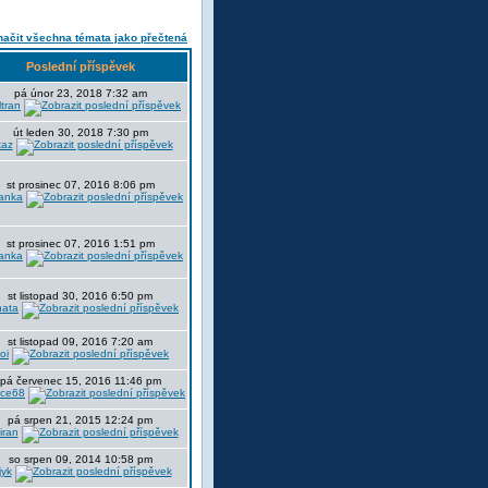
ačit všechna témata jako přečtená
Poslední příspěvek
pá únor 23, 2018 7:32 am
tran
út leden 30, 2018 7:30 pm
kaz
st prosinec 07, 2016 8:06 pm
anka
st prosinec 07, 2016 1:51 pm
anka
st listopad 30, 2016 6:50 pm
ata
st listopad 09, 2016 7:20 am
oi
pá červenec 15, 2016 11:46 pm
nce68
pá srpen 21, 2015 12:24 pm
iran
so srpen 09, 2014 10:58 pm
jyk