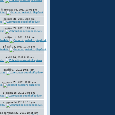
iran
čt listopad 03, 2011 10:01 pm
dulka
po říjen 31, 2011 9:12 pm
lio
po říjen 24, 2011 8:13 am
nko
pá říjen 14, 2011 8:29 pm
hedelic
pá září 23, 2011 12:37 pm
hedelic
pá září 16, 2011 8:36 am
nko
st září 07, 2011 10:57 pm
ara1
ne srpen 28, 2011 11:30 pm
ka
út srpen 16, 2011 9:06 pm
mao
čt srpen 04, 2011 5:10 pm
HOJ
pá červenec 22, 2011 10:35 pm