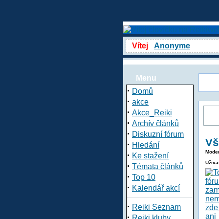
Vítej
Anonyme
Menu
·
Domů
·
akce
·
Akce_Reiki
·
Archív článků
·
Diskuzní fórum
Vš
·
Hledání
Moder
·
Ke stažení
Uživa
·
Témata článků
·
Top 10
·
Kalendář akcí
·
Reiki Seznam
·
Reiki kluby