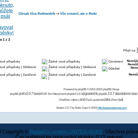
Obsah fóra Reikiwebík
->
Vše ostatní, ale o Reiki
na
1
z
2
Přejít na:
Nemůže
ové příspěvky
Žádné nové příspěvky
Oznámení
Nemůž
ové příspěvky [ Oblíbené
Žádné nové příspěvky [ Oblíbené
Nemů
Důležité
]
Nemůž
ové příspěvky [ Zamčené
Žádné nové příspěvky [ Zamčené
]
Powered by
phpBB
© 2001-2003 phpBB Group
port v2.0.7 based on
upgraded to
2.0.7 standalone was 
phpBB
Tom Nitzschner's
phpbb2.0.6
phpBB
,
,
and
(aka
).
ChatServ
mikem
Paul Laudanski
Zhen-Xjell
Version 2.0.7 by
Nuke Cops
© 2004
http://www.nukecops.com
 Copyright ©
Redakční systém UNITED-NUKE
. Všechna práva
Čas potřebný ke zpracování stránky: 0.12 sekund