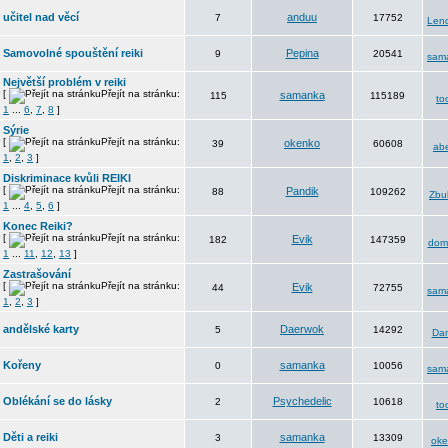
učitel nad věcí
anduu
7
17752
Len
Samovolné spouštění reiki
Pepina
9
20541
sam
Největší problém v reiki
[
Přejít na stránku:
samanka
115
115189
to
1
...
6
,
7
,
8
]
Sýrie
[
Přejít na stránku:
okenko
39
60608
abe
1
,
2
,
3
]
Diskriminace kvůli REIKI
[
Přejít na stránku:
Pandik
88
109262
Zbul
1
...
4
,
5
,
6
]
Konec Reiki?
[
Přejít na stránku:
Evik
182
147359
domi
1
...
11
,
12
,
13
]
Zastrašování
[
Přejít na stránku:
Evik
44
72755
sam
1
,
2
,
3
]
andělské karty
Daerwok
5
14292
Da
Kořeny
samanka
0
10056
sam
Oblékání se do lásky
Psychedelic
2
10618
to
Děti a reiki
samanka
3
13309
oke