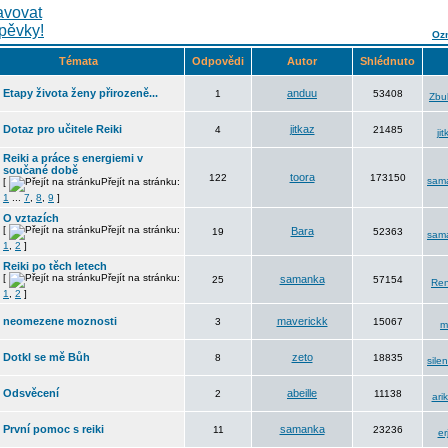
Ozn
Témata
Odpovědi
Autor
Shlédnuto
Etapy života ženy přirozeně...
anduu
1
53408
Zbul
Dotaz pro učitele Reiki
jitkaz
4
21485
jit
Reiki a práce s energiemi v
součané době
toora
122
173150
sam
[
Přejít na stránku:
1
...
7
,
8
,
9
]
O vztazích
[
Přejít na stránku:
Bara
19
52363
sam
1
,
2
]
Reiki po těch letech
[
Přejít na stránku:
samanka
25
57154
Ren
1
,
2
]
neomezene moznosti
maverickk
3
15067
m
Dotkl se mě Bůh
zeto
8
18835
sile
Odsvěcení
abeille
2
11138
arik
První pomoc s reiki
samanka
11
23236
er