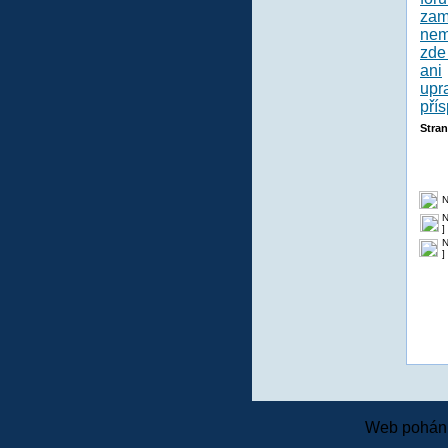
Stra
N
N
]
N
]
Web pohání