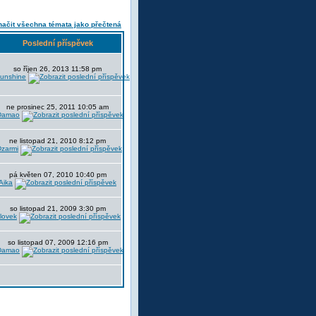
ačit všechna témata jako přečtená
Poslední příspěvek
so říjen 26, 2013 11:58 pm
sunshine
ne prosinec 25, 2011 10:05 am
Damao
ne listopad 21, 2010 8:12 pm
Dzarmi
pá květen 07, 2010 10:40 pm
Aika
so listopad 21, 2009 3:30 pm
lovek
so listopad 07, 2009 12:16 pm
Damao