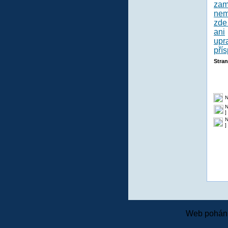
Stra
N
N
]
N
]
Web pohání