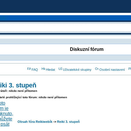
Diskuzní fórum
FAQ
Hledat
Uživatelské skupiny
Osobní nastavení
iki 3. stupeň
átoři: nikdo není přítomen
telé prohlížející toto fórum: nikdo není přítomen
Obsah fóra Reikiwebík
->
Reiki 3. stupeň