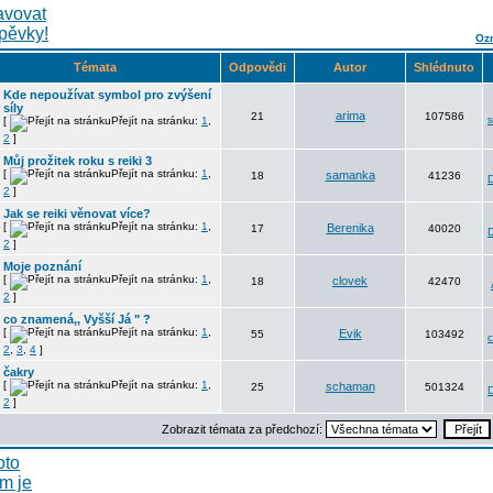
Ozn
Témata
Odpovědi
Autor
Shlédnuto
Kde nepoužívat symbol pro zvýšení
síly
arima
21
107586
[
Přejít na stránku:
1
,
2
]
Můj prožitek roku s reiki 3
[
Přejít na stránku:
1
,
samanka
18
41236
2
]
Jak se reiki věnovat více?
[
Přejít na stránku:
1
,
Berenika
17
40020
2
]
Moje poznání
[
Přejít na stránku:
1
,
clovek
18
42470
2
]
co znamená,, Vyšší Já " ?
[
Přejít na stránku:
1
,
Evik
55
103492
c
2
,
3
,
4
]
čakry
[
Přejít na stránku:
1
,
schaman
25
501324
2
]
Zobrazit témata za předchozí: