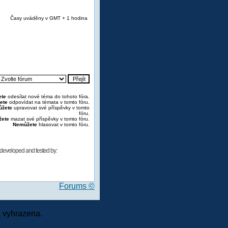
Časy uváděny v GMT + 1 hodina
te
odesílat nové téma do tohoto fóra.
ete
odpovídat na témata v tomto fóru.
žete
upravovat své příspěvky v tomto
fóru.
ete
mazat své příspěvky v tomto fóru.
Nemůžete
hlasovat v tomto fóru.
developed and tested by:
Forums ©
 vyhrazena.