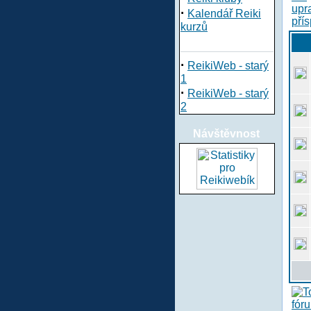
·
Kalendář Reiki
kurzů
·
ReikiWeb - starý
1
·
ReikiWeb - starý
2
Návštěvnost