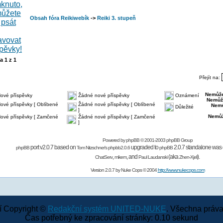
Obsah fóra Reikiwebík
->
Reiki 3. stupeň
na
1
z
1
Přejít na:
Nemůže
ové příspěvky
Žádné nové příspěvky
Oznámení
Nemůž
ové příspěvky [ Oblíbené
Žádné nové příspěvky [ Oblíbené
Nemů
Důležité
]
Nemůž
ové příspěvky [ Zamčené
Žádné nové příspěvky [ Zamčené
]
Powered by
phpBB
© 2001-2003 phpBB Group
port v2.0.7 based on
upgraded to
2.0.7 standalone was 
phpBB
Tom Nitzschner's
phpbb2.0.6
phpBB
,
,
and
(aka
).
ChatServ
mikem
Paul Laudanski
Zhen-Xjell
Version 2.0.7 by
Nuke Cops
© 2004
http://www.nukecops.com
 Copyright ©
Redakční systém UNITED-NUKE
. Všechna práva
Čas potřebný ke zpracování stránky: 0.10 sekund