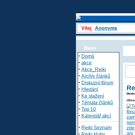
Vítej
Anonyme
Menu
·
Domů
·
akce
·
Akce_Reiki
·
Archív článků
·
Diskuzní fórum
Re
·
Hledání
Moder
·
Ke stažení
Uživa
·
Témata článků
·
Top 10
·
Kalendář akcí
·
Reiki Seznam
·
Reiki kluby